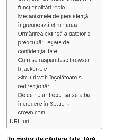
funcționalități reale
Mecanismele de persistență
îngreunează eliminarea
Urmărirea extinsă a datelor și
preocupări legate de
confidențialitate
Cum se răspândesc browser
hijacker-ele
Site-uri web înșelătoare și
redirecționări
De ce nu ar trebui să se aibă
încredere în Search-
crown.com
URL-uri
Un motor de căutare fals, fără