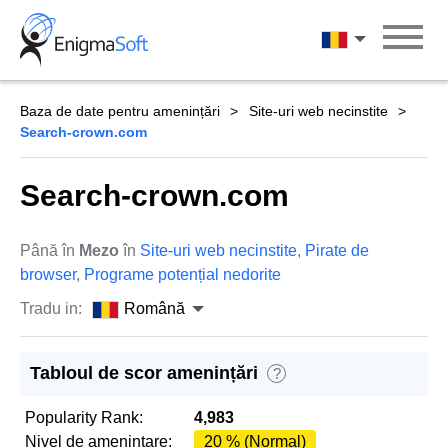
Skip
to
Română
content
Baza de date pentru amenințări
Site-uri web necinstite
Search-crown.com
Search-crown.com
Până în
Mezo
în
Site-uri web necinstite
,
Pirate de
browser
,
Programe potențial nedorite
Tradu in:
Română
Tabloul de scor amenințări
?
Popularity Rank:
4,983
Nivel de amenintare:
20 % (Normal)