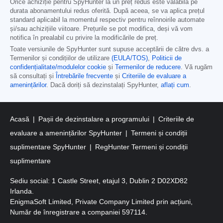
Orice achiziție pentru SpyHunter la un preț redus este valabilă pe
durata abonamentului redus oferită. După aceea, se va aplica prețul
standard aplicabil la momentul respectiv pentru reînnoirile automate
și/sau achizițiile viitoare. Prețurile se pot modifica, deși vă vom
notifica în prealabil cu privire la modificările de preț.
Toate versiunile de SpyHunter sunt supuse acceptării de către dvs. a
Termenilor și condițiilor de utilizare
(EULA/TOS)
,
Politicii de
confidențialitate/modulelor cookie
și
Termenilor de reducere
. Vă rugăm
să consultați și
Întrebările frecvente
și
Criteriile de evaluare a
amenințărilor
. Dacă doriți să dezinstalați SpyHunter,
aflați cum
.
Acasă
Pașii de dezinstalare a programului
Criteriile de
evaluare a amenințărilor SpyHunter
Termeni și condiții
suplimentare SpyHunter
RegHunter Termeni și condiții
suplimentare
Sediu social: 1 Castle Street, etajul 3, Dublin 2 D02XD82
Irlanda.
EnigmaSoft Limited, Private Company Limited prin acțiuni,
Număr de înregistrare a companiei 597114.