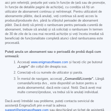
aici prin referință; prețurile pot varia în funcție de țară sau de promoție,
în funcție de detaliile paginii de achiziție), cu condiția să fiți un
utilizator de abonament continuu și neîntrerupt. Pentru utilizatorii de
abonamente plătite, dacă anulați, veți continua să aveți acces la
produsul/produsele dvs. până la sfârșitul perioadei de abonament
plătit. Dacă doriți să primiți o rambursare pentru perioada curentă de
abonament, trebuie să anulați și să solicitați o rambursare în termen
de 30 de zile de la cea mai recentă achiziție și veți înceta imediat să
beneficiați de funcționalitate completă atunci când rambursarea este
procesată.
Puteți anula un abonament sau o perioadă de probă după cum
urmează:
Accesați
www.enigmasoftware.com
și faceți clic pe butonul
„Login”
din colțul din dreapta sus.
Conectați-vă cu numele de utilizator și parola.
În meniul de navigare, accesați
„Comandă/Licențe”.
Lângă
comanda/licența dvs., este disponibil un buton pentru a
anula abonamentul, dacă este cazul. Notă: Dacă aveți mai
multe comenzi/produse, va trebui să le anulați individual.
Dacă aveți întrebări sau probleme, puteți contacta serviciul de
asistență EnigmaSoft prin e-mail la adresa
support@enigmasoftware.com
sau deschizând un tichet de asistență