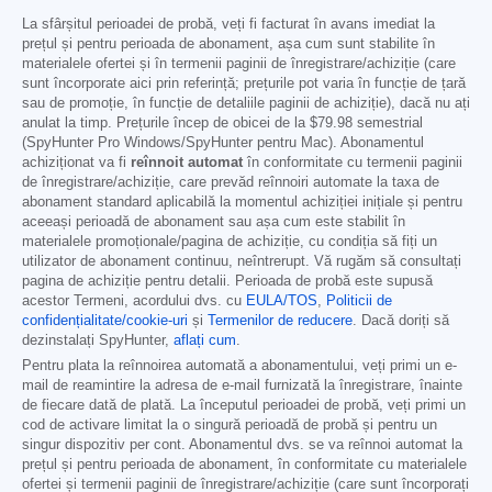
La sfârșitul perioadei de probă, veți fi facturat în avans imediat la
prețul și pentru perioada de abonament, așa cum sunt stabilite în
materialele ofertei și în termenii paginii de înregistrare/achiziție (care
sunt încorporate aici prin referință; prețurile pot varia în funcție de țară
sau de promoție, în funcție de detaliile paginii de achiziție), dacă nu ați
anulat la timp. Prețurile încep de obicei de la
$79.98
semestrial
(SpyHunter Pro Windows/SpyHunter pentru Mac). Abonamentul
achiziționat va fi
reînnoit automat
în conformitate cu termenii paginii
de înregistrare/achiziție, care prevăd reînnoiri automate la taxa de
abonament standard aplicabilă la momentul achiziției inițiale și pentru
aceeași perioadă de abonament sau așa cum este stabilit în
materialele promoționale/pagina de achiziție, cu condiția să fiți un
utilizator de abonament continuu, neîntrerupt. Vă rugăm să consultați
pagina de achiziție pentru detalii. Perioada de probă este supusă
acestor Termeni, acordului dvs. cu
EULA/TOS
,
Politicii de
confidențialitate/cookie-uri
și
Termenilor de reducere
. Dacă doriți să
dezinstalați SpyHunter,
aflați cum
.
Pentru plata la reînnoirea automată a abonamentului, veți primi un e-
mail de reamintire la adresa de e-mail furnizată la înregistrare, înainte
de fiecare dată de plată. La începutul perioadei de probă, veți primi un
cod de activare limitat la o singură perioadă de probă și pentru un
singur dispozitiv per cont. Abonamentul dvs. se va reînnoi automat la
prețul și pentru perioada de abonament, în conformitate cu materialele
ofertei și termenii paginii de înregistrare/achiziție (care sunt încorporați