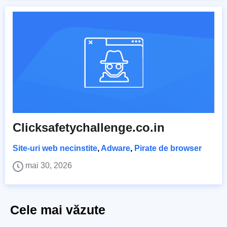
Clicksafetychallenge.co.in
Site-uri web necinstite
,
Adware
,
Pirate de browser
mai 30, 2026
Cele mai văzute