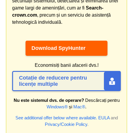
securității sistemului, detectarea și eliminarea unei
game largi de amenințări, cum ar fi
Search-
crown.com
, precum și un serviciu de asistență
tehnologică individuală.
Download SpyHunter
Economisiți banii afacerii dvs.!
Cotație de reducere pentru
licențe multiple
Nu este sistemul dvs. de operare?
Descărcați pentru
Windows®
și
Mac®
.
See additional offer below where available.
EULA
and
Privacy/Cookie Policy
.