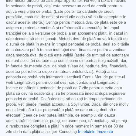
intermediul Biroului de asistență SpyHunter. Nu veți fi taxat în avans
în perioada de probă, deși este necesar un card de credit pentru a
activa versiunea de probă. (Este posibil ca cardurile de credit
preplătite, cardurile de debit și cardurile cadou să nu fie acceptate în
cadrul acestei oferte.) Cerința pentru metoda dvs. de plată este de a
asigura o protecție continuă și neîntreruptă a securității în timpul
tranziției de la o versiune de probă la un abonament plătit, în cazul în
care decideți să achiziționați. Metoda dvs. de plată nu va fi taxată cu
o sumă de plată în avans în timpul perioadei de probă, deși solicitările
de autorizare pot fi trimise instituției dvs. financiare pentru a verifica
dacă metoda dvs. de plată este validă (astfel de trimiteri de autorizare
nu sunt solicitări de taxe sau comisioane din partea EnigmaSoft, dar,
în funcție de metoda dvs. de plată și/sau de instituția dvs. financiară,
acestea pot reflecta disponibilitatea contului dvs.). Puteți anula
perioada de probă prin intermediul secțiunii Contul Meu de pe site-ul
web EnigmaSoft pentru contul dvs. sau contactând EnigmaSoft
înainte de sfârșitul perioadei de probă de 7 zile pentru a evita ca o
plată să devină scadentă și să fie procesată imediat după expirarea
perioadei de probă. Dacă decideți să anulați în timpul perioadei de
probă, veți pierde imediat accesul la SpyHunter. Dacă, din orice motiv,
considerați că a fost procesată o plată pe care nu ați dorit să o
efectuați (ceea ce s-ar putea întâmpla, de exemplu, din cauza
administrării sistemului), puteți, de asemenea, să anulați și să primiți
o rambursare completă a plății în orice moment în termen de 30 de
zile de la data plății achiziției. Consultați
Întrebările frecvente
.