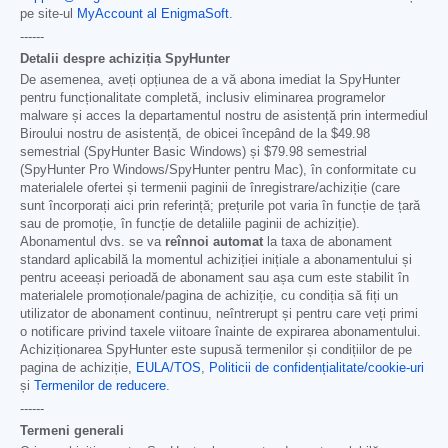
pe site-ul
MyAccount al EnigmaSoft
.
------
Detalii despre achiziția SpyHunter
De asemenea, aveți opțiunea de a vă abona imediat la SpyHunter
pentru funcționalitate completă, inclusiv eliminarea programelor
malware și acces la departamentul nostru de asistență prin intermediul
Biroului nostru de asistență, de obicei începând de la
$49.98
semestrial (SpyHunter Basic Windows) și
$79.98
semestrial
(SpyHunter Pro Windows/SpyHunter pentru Mac), în conformitate cu
materialele ofertei și termenii paginii de înregistrare/achiziție (care
sunt încorporați aici prin referință; prețurile pot varia în funcție de țară
sau de promoție, în funcție de detaliile paginii de achiziție).
Abonamentul dvs. se va
reînnoi automat
la taxa de abonament
standard aplicabilă la momentul achiziției inițiale a abonamentului și
pentru aceeași perioadă de abonament sau așa cum este stabilit în
materialele promoționale/pagina de achiziție, cu condiția să fiți un
utilizator de abonament continuu, neîntrerupt și pentru care veți primi
o notificare privind taxele viitoare înainte de expirarea abonamentului.
Achiziționarea SpyHunter este supusă termenilor și condițiilor de pe
pagina de achiziție,
EULA/TOS
,
Politicii de confidențialitate/cookie-uri
și
Termenilor de reducere
.
------
Termeni generali