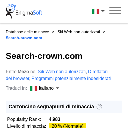
Skip
to
Italiano
content
Database delle minacce
Siti Web non autorizzati
Search-crown.com
Search-crown.com
Entro
Mezo
nel
Siti Web non autorizzati
,
Dirottatori
del browser
,
Programmi potenzialmente indesiderati
Traduci in:
Italiano
Cartoncino segnapunti di minaccia
?
Popularity Rank:
4,983
Livello di minaccia:
20 % (Normale)