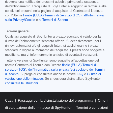
riceverai una notifica dei prossimi addebiti prima della scadenza
dell'abbonamento. L'acquisto di SpyHunter è soggetto ai termini e alle
condizioni presenti nella pagina di acquisto, al Contratto di Licenza
con l'Utente
Finale (EULA)/Termini di Servizio (TOS)
,
all'Informativa
sulla Privacy/Cookie
e
ai Termini di Sconto
.
------
Termini generali
Qualsiasi acquisto di SpyHunter a prezzo scontato è valido per la
durata dell'abbonamento scontato offerto. Successivamente, per i
rinnovi automatici e/o gli acquisti futuri, si applicheranno i prezzi
standard in vigore al momento dell'acquisto. I prezzi sono soggetti a
modifiche, ma vi informeremo in anticipo di eventuali variazioni.
Tutte le versioni di SpyHunter sono soggette all'accettazione del
nostro Contratto di licenza con l'utente
finale (EULA)/Termini di
servizio (TOS)
,
dell'Informativa sulla privacy/sui cookie
e
dei Termini
di sconto
. Si prega di consultare anche le nostre
FAQ
e
i Criteri di
valutazione delle minacce
. Se si desidera disinstallare SpyHunter,
consultare le istruzioni
.
Casa
Passaggi per la disinstallazione del programma
Criteri
di valutazione delle minacce di SpyHunter
Termini e condizioni