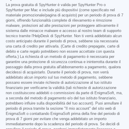
La prova gratuita di SpyHunter è valida per SpyHunter Pro o
SpyHunter per Mac e include più dispositivi (come specificato nel
materiale promozionale/pagina di acquisto) per un periodo di prova di 7
giorni, offrendo funzionalità complete di rilevamento e rimozione
malware, protezioni ad alte prestazioni per proteggere attivamente il
sistema dalle minacce malware e accesso al nostro team di supporto
tecnico tramite l'HelpDesk di SpyHunter. Non ti verrà addebitato alcun
costo anticipato durante il periodo di prova, sebbene sia necessaria
una carta di credito per attivarla. (Carte di credito prepagate, carte di
debito e carte regalo potrebbero non essere accettate con questa
offerta.) La richiesta di un metodo di pagamento è necessaria per
garantire una protezione di sicurezza continua e ininterrotta durante il
passaggio dalla prova gratuita all'abbonamento a pagamento, qualora
decidessi di acquistarlo. Durante il periodo di prova, non verrà
addebitato alcun importo sul tuo metodo di pagamento, sebbene
possano essere inviate richieste di autorizzazione al tuo istituto
finanziario per verificarne la validità (tali richieste di autorizzazione
non costituiscono addebiti o commissioni da parte di EnigmaSoft, ma,
a seconda del metodo di pagamento e/o del tuo istituto finanziario,
potrebbero influire sulla disponibilità del tuo account). Puoi annullare il
periodo di prova tramite la sezione "Il mio account" del sito web di
EnigmaSoft o contattando EnigmaSoft prima della fine del periodo di
prova di 7 giorni per evitare che venga addebitato un importo
immediatamente dopo la scadenza del periodo di prova. Se decidi di