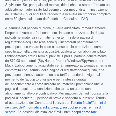
annullare il periodo di prova, perderai immediatamente l'accesso a
SpyHunter. Se, per qualsiasi motivo, ritieni che sia stato effettuato un
addebito non autorizzato (ad esempio, per motivi di amministrazione
del sistema), puoi annullare l'addebito e ricevere un rimborso completo
entro 30 giorni dalla data dell'addebito. Consulta le
FAQ
.
Al termine del periodo di prova, ti verrà addebitato immediatamente
l'importo dovuto per l'abbonamento, in base al prezzo e alla durata
indicati nei materiali informativi e nei termini della pagina di
registrazione/acquisto (che sono qui incorporati per riferimento; i
prezzi possono variare in base al paese o alla promozione, come
specificato nella pagina di acquisto), qualora tu non abbia annullato
l'abbonamento entro i termini previsti. I prezzi partono generalmente
da
$79.98
semestrali (SpyHunter Pro per Windows/SpyHunter per
Mac). L'abbonamento acquistato verrà
rinnovato automaticamente
in
conformità con i termini della pagina di registrazione/acquisto, che
prevedono il rinnovo automatico alla tariffa standard in vigore al
momento dell'acquisto originale e per la stessa durata
dell'abbonamento o come indicato nei materiali promozionali/nella
pagina di acquisto, a condizione che tu sia un utente con
abbonamento attivo e continuativo. Per maggiori dettagli, consulta la
pagina di acquisto. Il periodo di prova è soggetto ai presenti Termini,
all'accettazione del Contratto di licenza con
l'utente finale/Termini di
servizio
,
dell'Informativa sulla privacy/sui cookie
e
dei Termini di
sconto
. Se desideri disinstallare SpyHunter,
scopri come fare
.