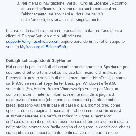
Nel menu di navigazione, vai su
"Ordini/Licenze".
Accanto
al tuo ordine/licenza, troverai un pulsante per annullare
l'abbonamento, se applicabile. Nota: se hai più
ordini/prodotti, dovrai annullarli singolarmente.
In caso di domande o problemi, è possibile contattare l'assistenza
clienti di EnigmaSoft via e-mail all'indirizzo
support@enigmasoftware.com
oppure aprendo un ticket di supporto
sul sito
MyAccount di EnigmaSoft
.
------
Dettagli sull'acquisto di SpyHunter
Hai anche la possibilità di abbonarti immediatamente a SpyHunter per
usufruire di tutte le funzionalità, inclusa la rimozione di malware e
l'accesso al nostro servizio di assistenza tramite HelpDesk, a partire
da
$49.98
semestrali (SpyHunter Basic per Windows) e
$79.98
semestrali (SpyHunter Pro per Windows/SpyHunter per Mac), in
conformità con i materiali informativi e i termini della pagina di
registrazione/acquisto (che sono qui incorporati per riferimento; i
prezzi possono variare in base al paese o alla promozione, come
specificato nella pagina di acquisto). L'abbonamento si
rinnoverà
automaticamente
alla tariffa standard in vigore al momento
dell'acquisto iniziale e per lo stesso periodo di tempo o come indicato
nei materiali promozionali/nella pagina di acquisto, a condizione che tu
sia un utente con abbonamento continuativo e ininterrotto e che