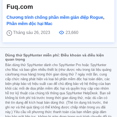
Fuq.com
Chương trình chống phần mềm gián điệp Rogue
,
Phần mềm độc hại Mac
Tháng sáu 26, 2023
23,660
Dùng thử SpyHunter miễn phí: Điều khoản và điều kiện
quan trọng
Bản dùng thử SpyHunter dành cho SpyHunter Pro hoặc SpyHunter
cho Mac và bao gồm nhiều thiết bị (như được nêu trong tài liệu quảng
cáo/trang mua hàng) trong thời gian dùng thử 7 ngày một lần, cung
cấp chức năng phát hiện và loại bỏ phần mềm độc hại toàn diện, các
biện pháp bảo vệ hiệu suất cao để chủ động bảo vệ hệ thống của bạn
khỏi các mối đe dọa phần mềm độc hại và quyền truy cập vào nhóm
hỗ trợ kỹ thuật của chúng tôi thông qua SpyHunter HelpDesk. Bạn sẽ
không bị tính phí trả trước trong thời gian dùng thử, mặc dù cần có
thẻ tín dụng để kích hoạt bản dùng thử. (Thẻ tín dụng trả trước, thẻ
ghi nợ và thẻ quà tặng có thể không được chấp nhận trong ưu đãi
này.) Yêu cầu về phương thức thanh toán của bạn nhằm giúp đảm
bảo bảo mật liên tục, không bị gián đoạn trong quá trình chuyển đổi từ