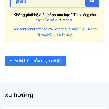
phép
Không phải hệ điều hành của bạn?
Tải xuống cho
các cửa sổ®
và
Mac®
.
See additional offer below where available.
EULA
and
Privacy/Cookie Policy
.
Hiển thị biểu mẫu nhận xét (0)
xu hướng