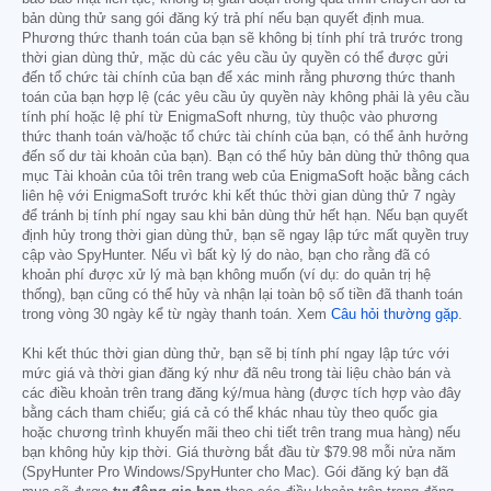
bản dùng thử sang gói đăng ký trả phí nếu bạn quyết định mua.
Phương thức thanh toán của bạn sẽ không bị tính phí trả trước trong
thời gian dùng thử, mặc dù các yêu cầu ủy quyền có thể được gửi
đến tổ chức tài chính của bạn để xác minh rằng phương thức thanh
toán của bạn hợp lệ (các yêu cầu ủy quyền này không phải là yêu cầu
tính phí hoặc lệ phí từ EnigmaSoft nhưng, tùy thuộc vào phương
thức thanh toán và/hoặc tổ chức tài chính của bạn, có thể ảnh hưởng
đến số dư tài khoản của bạn). Bạn có thể hủy bản dùng thử thông qua
mục Tài khoản của tôi trên trang web của EnigmaSoft hoặc bằng cách
liên hệ với EnigmaSoft trước khi kết thúc thời gian dùng thử 7 ngày
để tránh bị tính phí ngay sau khi bản dùng thử hết hạn. Nếu bạn quyết
định hủy trong thời gian dùng thử, bạn sẽ ngay lập tức mất quyền truy
cập vào SpyHunter. Nếu vì bất kỳ lý do nào, bạn cho rằng đã có
khoản phí được xử lý mà bạn không muốn (ví dụ: do quản trị hệ
thống), bạn cũng có thể hủy và nhận lại toàn bộ số tiền đã thanh toán
trong vòng 30 ngày kể từ ngày thanh toán. Xem
Câu hỏi thường gặp
.
Khi kết thúc thời gian dùng thử, bạn sẽ bị tính phí ngay lập tức với
mức giá và thời gian đăng ký như đã nêu trong tài liệu chào bán và
các điều khoản trên trang đăng ký/mua hàng (được tích hợp vào đây
bằng cách tham chiếu; giá cả có thể khác nhau tùy theo quốc gia
hoặc chương trình khuyến mãi theo chi tiết trên trang mua hàng) nếu
bạn không hủy kịp thời. Giá thường bắt đầu từ
$79.98
mỗi nửa năm
(SpyHunter Pro Windows/SpyHunter cho Mac). Gói đăng ký bạn đã