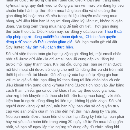
mua sẽ được
tự động gia hạn
theo các điều khoản trên trang đăng
ký/mua hàng, quy định việc tự động gia hạn với mức phí đăng ký tiêu
chuẩn hiện hành tại thời điểm mua hàng ban đầu và cho cùng thời
gian đăng ký hoặc như đã nêu trong tài liệu khuyến mãi/trang mua
hàng, với điều kiện bạn là người dùng đăng ký liên tục, không bị gián
đoạn. Vui lòng xem trang mua hàng để biết chi tiết. Thời gian dùng
thử tuân theo các Điều khoản này, sự đồng ý của bạn với
Thỏa thuận
cấp phép người dùng cuối/Điều khoản dịch vụ
,
Chính sách quyền
riêng tư/Cookie
và
Điều khoản giảm giá
. Nếu bạn muốn gỡ cài đặt
SpyHunter,
hãy tìm hiểu cách thực hiện
.
Đối với việc thanh toán gia hạn tự động gói đăng ký, một email nhắc
nhở sẽ được gửi đến địa chỉ email bạn đã cung cấp khi đăng ký
trước mỗi ngày thanh toán. Khi bắt đầu dùng thử, bạn sẽ nhận được
mã kích hoạt chỉ được sử dụng cho một lần dùng thử và chỉ trên một
thiết bị cho mỗi tài khoản. Gói đăng ký của bạn sẽ tự động gia hạn
với mức giá và thời hạn đăng ký theo đúng tài liệu chào bán và các
điều khoản trên trang đăng ký/mua hàng (được tích hợp vào đây bằng
cách tham chiếu; giá cả có thể khác nhau tùy theo quốc gia hoặc
chương trình khuyến mãi theo chi tiết trên trang mua hàng), với điều
kiện bạn là người dùng đăng ký liên tục, không bị gián đoạn. Đối với
người dùng đăng ký trả phí, nếu bạn hủy, bạn vẫn sẽ có quyền truy
cập vào sản phẩm của mình cho đến hết thời hạn đăng ký trả phí.
Nếu bạn muốn được hoàn tiền cho thời hạn đăng ký hiện tại, bạn phải
hủy và yêu cầu hoàn tiền trong vòng 30 ngày kể từ lần mua hàng gần
nhất, và bạn sẽ ngay lập tức ngừng sử dụng đầy đủ chức năng khi