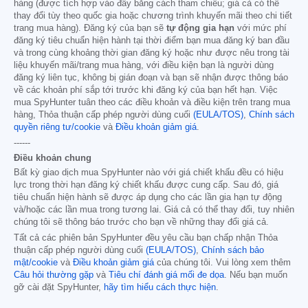
hàng (được tích hợp vào đây bằng cách tham chiếu; giá cả có thể
thay đổi tùy theo quốc gia hoặc chương trình khuyến mãi theo chi tiết
trang mua hàng). Đăng ký của bạn sẽ
tự động gia hạn
với mức phí
đăng ký tiêu chuẩn hiện hành tại thời điểm bạn mua đăng ký ban đầu
và trong cùng khoảng thời gian đăng ký hoặc như được nêu trong tài
liệu khuyến mãi/trang mua hàng, với điều kiện bạn là người dùng
đăng ký liên tục, không bị gián đoạn và bạn sẽ nhận được thông báo
về các khoản phí sắp tới trước khi đăng ký của bạn hết hạn. Việc
mua SpyHunter tuân theo các điều khoản và điều kiện trên trang mua
hàng, Thỏa thuận cấp phép người dùng cuối
(EULA/TOS)
,
Chính sách
quyền riêng tư/cookie
và
Điều khoản giảm giá
.
------
Điều khoản chung
Bất kỳ giao dịch mua SpyHunter nào với giá chiết khấu đều có hiệu
lực trong thời hạn đăng ký chiết khấu được cung cấp. Sau đó, giá
tiêu chuẩn hiện hành sẽ được áp dụng cho các lần gia hạn tự động
và/hoặc các lần mua trong tương lai. Giá cả có thể thay đổi, tuy nhiên
chúng tôi sẽ thông báo trước cho bạn về những thay đổi giá cả.
Tất cả các phiên bản SpyHunter đều yêu cầu bạn chấp nhận Thỏa
thuận cấp phép người dùng cuối
(EULA/TOS)
,
Chính sách bảo
mật/cookie
và
Điều khoản giảm giá
của chúng tôi. Vui lòng xem thêm
Câu hỏi thường gặp
và
Tiêu chí đánh giá mối đe dọa
. Nếu bạn muốn
gỡ cài đặt SpyHunter,
hãy tìm hiểu cách thực hiện
.