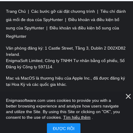
Trang Chủ
Các bước gỡ cài đặt chương trình
Tiêu chí đánh
giá mối đe dọa của SpyHunter
Điều khoản và điều kiện bổ
sung của SpyHunter
Điều khoản và điều kiện bổ sung của
RegHunter
Văn phòng đăng ký: 1 Castle Street, Tầng 3, Dublin 2 D02XD82
Ireland.
EnigmaSoft Limited, Công ty TNHH Tư nhân bằng cổ phiếu, Số
Đăng ký Công ty 597114.
Mac và MacOS là thương hiệu của Apple Inc., đã được đăng ký
tại Hoa Kỳ và các quốc gia khác.
Bản quyền 2016-
2025
. EnigmaSoft Ltd. Mọi quyền được bảo
Enigmasoftware.com uses cookies to provide you with a
lưu.
better browsing experience and analyze how users navigate
and utilize the Site. By using this Site or clicking on "OK", you
consent to the use of cookies.
Tìm hiểu thêm
.