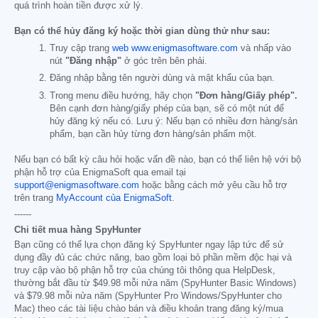
quá trình hoàn tiền được xử lý.
Bạn có thể hủy đăng ký hoặc thời gian dùng thử như sau:
Truy cập trang
web www.enigmasoftware.com
và nhấp vào
nút
"Đăng nhập"
ở góc trên bên phải.
Đăng nhập bằng tên người dùng và mật khẩu của bạn.
Trong menu điều hướng, hãy chọn
"Đơn hàng/Giấy phép".
Bên cạnh đơn hàng/giấy phép của bạn, sẽ có một nút để
hủy đăng ký nếu có. Lưu ý: Nếu bạn có nhiều đơn hàng/sản
phẩm, bạn cần hủy từng đơn hàng/sản phẩm một.
Nếu bạn có bất kỳ câu hỏi hoặc vấn đề nào, bạn có thể liên hệ với bộ
phận hỗ trợ của EnigmaSoft qua email tại
support@enigmasoftware.com
hoặc bằng cách mở yêu cầu hỗ trợ
trên trang
MyAccount của EnigmaSoft
.
------
Chi tiết mua hàng SpyHunter
Bạn cũng có thể lựa chọn đăng ký SpyHunter ngay lập tức để sử
dụng đầy đủ các chức năng, bao gồm loại bỏ phần mềm độc hại và
truy cập vào bộ phận hỗ trợ của chúng tôi thông qua HelpDesk,
thường bắt đầu từ
$49.98
mỗi nửa năm (SpyHunter Basic Windows)
và
$79.98
mỗi nửa năm (SpyHunter Pro Windows/SpyHunter cho
Mac) theo các tài liệu chào bán và điều khoản trang đăng ký/mua