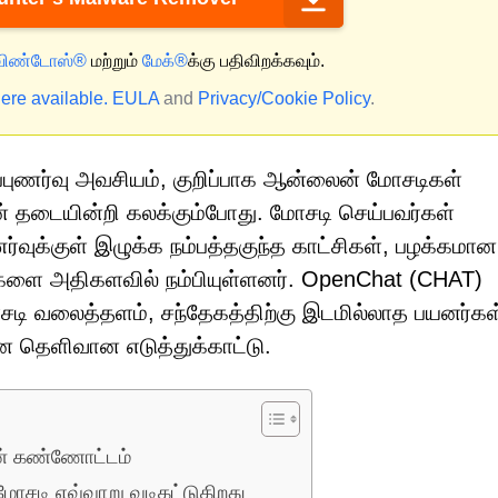
விண்டோஸ்®
மற்றும்
மேக்®
க்கு பதிவிறக்கவும்.
ere available.
EULA
and
Privacy/Cookie Policy
.
புணர்வு அவசியம், குறிப்பாக ஆன்லைன் மோசடிகள்
தடையின்றி கலக்கும்போது. மோசடி செய்பவர்கள்
்வுக்குள் இழுக்க நம்பத்தகுந்த காட்சிகள், பழக்கமான
ங்களை அதிகளவில் நம்பியுள்ளனர். OpenChat (CHAT)
ோசடி வலைத்தளம், சந்தேகத்திற்கு இடமில்லாத பயனர்கள
ான தெளிவான எடுத்துக்காட்டு.
ின் கண்ணோட்டம்
மோசடி எவ்வாறு வடிகட்டுகிறது