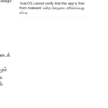
்கவும்
'macOS cannot verify that this app is free
from malware' என்ற பிழையை சரிசெய்வது
எப்படி
்டைக்
ும்
ு,
ல்