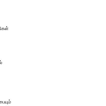
ிகள்
்
பையும்