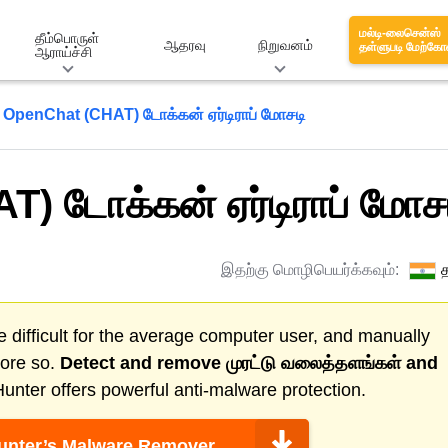
மல்டி-லைசென்ஸ்
தீம்பொருள்
ஆதரவு
நிறுவனம்
தள்ளுபடி மேற்கோ
ஆராய்ச்சி
OpenChat (CHAT) டோக்கன் ஏர்டிராப் மோசடி
) டோக்கன் ஏர்டிராப் மோச
இதற்கு மொழிபெயர்க்கவும்:
த
 difficult for the average computer user, and manually
more so.
Detect and remove
முரட்டு வலைத்தளங்கள்
and
nter offers powerful anti-malware protection.
nter’s Malware Remover