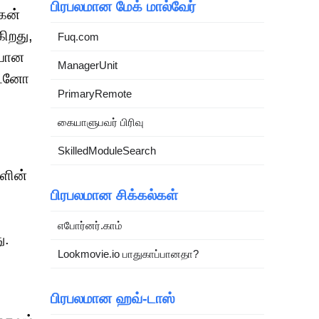
பிரபலமான மேக் மால்வேர்
கன்
ிறது,
Fuq.com
ையான
ManagerUnit
துடனோ
PrimaryRemote
கையாளுபவர் பிரிவு
SkilledModuleSearch
ளின்
பிரபலமான சிக்கல்கள்
எபோர்னர்.காம்
ு.
Lookmovie.io பாதுகாப்பானதா?
பிரபலமான ஹவ்-டாஸ்