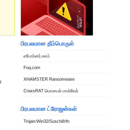
பிரபலமான தீம்பொருள்
எபோர்னர்.காம்
Fuq.com
XHAMSTER Ransomware
்
CraxsRAT மொபைல் மால்வேர்
பிரபலமான ட்ரோஜன்கள்
Trojan:Win32/Suschil!rfn