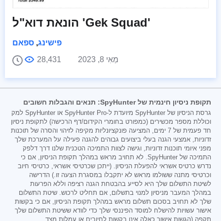
הונאת דוא"ל 'Gek Squad'
פישינג
,
ספאם
מַאִי 8, 2023
28,431
תקופת ניסיון חינמית של SpyHunter: תנאים והגבלות חשובים
גרסת הניסיון של SpyHunter מיועדת ל-SpyHunter Pro או SpyHunter למק
וכוללת מספר מכשירים (כמפורט בחומרי הקידום/דף הרכישה) לתקופת ניסיון
חד פעמית של 7 ימים, המציעה פונקציונליות מקיפה לזיהוי והסרה של תוכנות
זדוניות, אמצעי הגנה בעלי ביצועים גבוהים להגנה פעילה על המערכת שלך
מפני איומי תוכנות זדוניות, וגישה לצוות התמיכה הטכנית שלנו דרך דלפק
התמיכה של SpyHunter. לא תחויב מראש במהלך תקופת הניסיון, אם כי
נדרש כרטיס אשראי להפעלת הניסיון. (ייתכן שכרטיסי אשראי, כרטיסי חיוב
וכרטיסי מתנה ששולמו מראש לא יתקבלו במסגרת הצעה זו.) הדרישה
לשיטת התשלום שלך היא לסייע בהבטחת הגנה רציפה וללא הפרעות
במהלך המעבר מניסיון למנוי בתשלום, אם תחליט לרכוש. שיטת התשלום
שלך לא תחויב בסכום תשלום מראש במהלך תקופת הניסיון, אם כי בקשות
אישור עשויות להישלח למוסד הפיננסי שלך כדי לוודא ששיטת התשלום שלך
תקפה (הגשות אישור כאלה אינן בקשות לחיובים או עמלות מצד