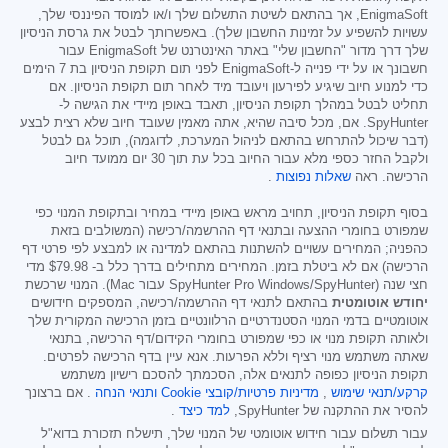
EnigmaSoft, אך בהתאם לשיטת התשלום שלך ו/או למוסד הפיננסי שלך,
עשויות להשפיע על זמינות החשבון שלך). באפשרותך לבטל את גרסת הניסיון
שלך דרך מדור "החשבון שלי" באתר האינטרנט של EnigmaSoft עבור
חשבונך או על ידי פנייה ל-EnigmaSoft לפני תום תקופת הניסיון בת 7 הימים
כדי למנוע חיוב שיגיע לפירעון ויעובד מיד לאחר תום תקופת הניסיון. אם
תחליט לבטל במהלך תקופת הניסיון, תאבד באופן מיידי את הגישה ל-
SpyHunter. אם, מכל סיבה שהיא, אתה מאמין שעובד חיוב שלא רצית לבצע
(דבר שיכול להתרחש בהתאם לניהול המערכת, לדוגמה), תוכל גם לבטל
ולקבל החזר כספי מלא עבור החיוב בכל עת תוך 30 יום ממועד חיוב
הרכישה. ראה
שאלות נפוצות
.
בסוף תקופת הניסיון, תחויב מראש באופן מיידי במחיר ובתקופת המנוי כפי
שמפורט בחומרי ההצעה ובתנאי דף ההרשמה/רכישה (המשולבים בזאת
כהפניה; המחירים עשויים להשתנות בהתאם למדינה או למבצע לפי פרטי דף
הרכישה) אם לא ביטלת בזמן. המחירים מתחילים בדרך כלל ב-
$79.98
מדי
חצי שנה (SpyHunter Pro Windows/SpyHunter עבור Mac). המנוי שרכשת
יחודש אוטומטית
בהתאם לתנאי דף ההרשמה/רכישה, המספקים חידושים
אוטומטיים בדמי המנוי הסטנדרטיים הרלוונטיים בזמן הרכישה המקורית שלך
ולאותה תקופת מנוי או כפי שמפורט בחומרי הקידום/דף הרכישה, בתנאי
שאתה משתמש מנוי רציף וללא הפרעות. אנא עיין בדף הרכישה לפרטים.
תקופת הניסיון כפופה לתנאים אלה, הסכמתך להסכם רישיון משתמש
קרקע/תנאי שימוש
,
מדיניות פרטיות/קובצי Cookie
ותנאי הנחה
. אם ברצונך
להסיר את ההתקנה של SpyHunter,
למד כיצד
.
עבור תשלום עבור חידוש אוטומטי של המנוי שלך, תישלח תזכורת בדוא"ל