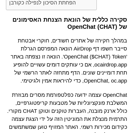
הפחתת הסיכון לנפילה כקורבן
סקירה כללית של הונאת הצנחת האסימונים
של OpenChat (CHAT)
במהלך חקירה של אתרים חשודים, חוקרי אבטחת
סייבר חשפו דף AirDrop הונאה המפרסם הגרלת
'OpenChat ($CHAT) Token'. הונאה זו נצפתה באתר
ocairdrop.app, אם כי עותקים דומים עשויים להופיע
תחת דומיינים שונים. הדף מתחזה לאתר הרשמי של
OpenChat, oc.app, כדי להיראות אמין ולגיטימי.
OpenChat עצמה ידועה כפלטפורמת מסרים מבוזרת
המשלבת פונקציונליות של מטבעות קריפטוגרפיים,
כולל ארנק מובנה, העברות טוקנים וטוקן CHAT מקורי.
התרמית מנצלת את המוניטין הזה על ידי הצגת עצמה
כקידום מכירות רשמי. האתר המזויף טוען שמשתמשים