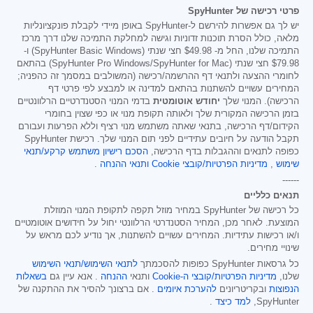
פרטי רכישה של SpyHunter
יש לך גם אפשרות להירשם ל-SpyHunter באופן מיידי לקבלת פונקציונליות
מלאה, כולל הסרת תוכנות זדוניות וגישה למחלקת התמיכה שלנו דרך מרכז
התמיכה שלנו, החל מ-
$49.98
חצי שנתי (SpyHunter Basic Windows) ו-
$79.98
חצי שנתי (SpyHunter Pro Windows/SpyHunter for Mac) בהתאם
לחומרי ההצעה ולתנאי דף ההרשמה/רכישה (המשולבים במסמך זה כהפניה;
המחירים עשויים להשתנות בהתאם למדינה או למבצע לפי פרטי דף
הרכישה). המנוי שלך
יחודש אוטומטית
בדמי המנוי הסטנדרטיים הרלוונטיים
בזמן הרכישה המקורית שלך ולאותה תקופת מנוי או כפי שצוין בחומרי
הקידום/דף הרכישה, בתנאי שאתה משתמש מנוי רציף וללא הפרעות ועבורם
תקבל הודעה על חיובים עתידיים לפני תום המנוי שלך. רכישת SpyHunter
כפופה לתנאים וההגבלות בדף הרכישה,
הסכם רישיון משתמש קרקע/תנאי
שימוש
,
מדיניות הפרטיות/קובצי Cookie
ותנאי ההנחה
.
------
תנאים כלליים
כל רכישה של SpyHunter במחיר מוזל תקפה לתקופת המנוי המוזלת
המוצעת. לאחר מכן, המחיר הסטנדרטי הרלוונטי יחול על חידושים אוטומטיים
ו/או רכישות עתידיות. המחירים עשויים להשתנות, אך נודיע לכם מראש על
שינויי מחירים.
כל גרסאות SpyHunter כפופות להסכמתך
לתנאי השימוש/תנאי השימוש
שלנו,
מדיניות הפרטיות/קובצי ה-Cookie
ותנאי
ההנחה
. אנא עיין גם
בשאלות
הנפוצות
ובקריטריונים
להערכת איומים
. אם ברצונך להסיר את ההתקנה של
SpyHunter,
למד כיצד
.