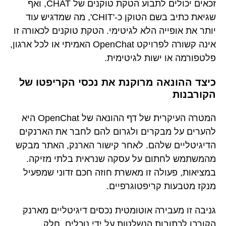
זכאים יכולים לתבוע הטקת טוקנים של CHAT, ואף
שגיאת כתיב בשם הטוקן כ-'CHIT', מה שמדגיש עוד
יותר את אופייה הלא לגיטימי. הטקת טוקנים לכאורה זו
אינה קשורה לפרויקט OpenChat האמיתי או לכל ארגון,
פלטפורמה או ישות לגיטימית.
כיצד ההונאה מרוקנת את נכסי הקריפטו של
הקורבנות
המטרה העיקרית של דף ההונאה של OpenChat היא
להערים על מבקרים ולגרום להם לחבר את הארנקים
הדיגיטליים שלהם. לאחר קישור הארנק, האתר מבקש
מהמשתמש לחתום על עסקה שנראית בלתי מזיקה.
במציאות, פעולה זו מאשרת חוזה חכם זדוני שמפעיל
מנקז מטבעות קריפטוגרפיים.
גניבה זו מעבירה אוטומטית נכסים דיגיטליים מארנק
הקורבן לכתובות הנשלטות על ידי נוכלים. חלק