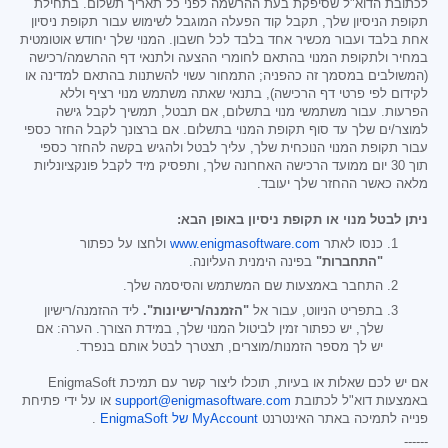
לכתובת הדוא"ל שסיפקת בעת ההרשמה לפני כל תאריך תשלום. בתחילת
תקופת הניסיון שלך, תקבל קוד הפעלה המוגבל לשימוש עבור תקופת ניסיון
אחת בלבד ועבור מכשיר אחד בלבד לכל חשבון. המנוי שלך יחודש אוטומטית
במחיר ולתקופת המנוי בהתאם לחומרי ההצעה ולתנאי דף ההרשמה/רכישה
(המשולבים במסמך זה כהפניה; התמחור עשוי להשתנות בהתאם למדינה או
לקידום לפי פרטי דף הרכישה), בתנאי שאתה משתמש מנוי רציף וללא
הפרעות. עבור משתמשי מנוי בתשלום, אם תבטל, תמשיך לקבל גישה
למוצר/ים שלך עד סוף תקופת המנוי בתשלום. אם ברצונך לקבל החזר כספי
עבור תקופת המנוי הנוכחית שלך, עליך לבטל ולהגיש בקשה להחזר כספי
תוך 30 יום ממועד הרכישה האחרונה שלך, ותפסיק מיד לקבל פונקציונליות
מלאה כאשר ההחזר שלך יעובד.
ניתן לבטל מנוי או תקופת ניסיון באופן הבא:
כנסו לאתר
www.enigmasoftware.com
ולחצו על כפתור
"התחברות"
בפינה הימנית העליונה.
התחבר באמצעות שם המשתמש והסיסמה שלך.
בתפריט הניווט, עבור אל
"הזמנה/רישיונות".
ליד ההזמנה/רישיון
שלך, יש כפתור זמין לביטול המנוי שלך, במידת הצורך. הערה: אם
יש לך מספר הזמנות/מוצרים, תצטרך לבטל אותם בנפרד.
אם יש לכם שאלות או בעיות, תוכלו ליצור קשר עם תמיכת EnigmaSoft
באמצעות דוא"ל לכתובת
support@enigmasoftware.com
או על ידי פתיחת
פנייה לתמיכה באתר האינטרנט
MyAccount של EnigmaSoft
.
------