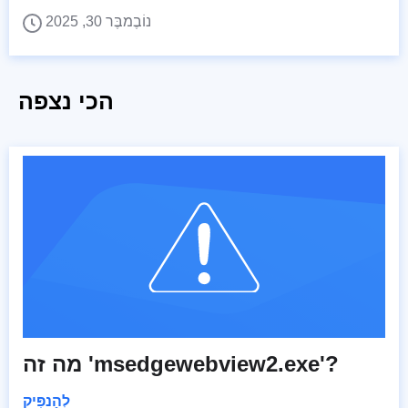
נוֹבֶמבֶּר 30, 2025
הכי נצפה
מה זה 'msedgewebview2.exe'?
לְהַנפִּיק