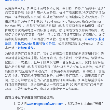
试用期结束后，如果您未及时取消订阅，我们将立即按产品资料和注册/
购买页面条款（此处引用并入本条款；价格可能因国家/地区或促销活动
而异，详情请见购买页面）中规定的价格和订阅期限向您收取费用。价
格通常起价为每半年
$79.98
（SpyHunter Pro Windows 版/SpyHunter
for Mac 版）。您购买的订阅将根据注册/购买页面条款
自动续订
，续订
价格为首次购买时适用的标准订阅费，续订期限与首次购买时相同，或
如促销资料/购买页面中所述，前提是您是连续不间断的订阅用户。详情
请参阅购买页面。试用须遵守本条款、您同意的最终用户
许可协议/服务
条款
、
隐私/Cookie 政策
和
折扣条款
。如果您想卸载 SpyHunter，请点
击此处
了解如何操作
。
为确保您的订阅自动续订，我们会在每次付款日期前向您注册时提供的
邮箱地址发送付款提醒。试用开始时，您将收到一个激活码，该激活码
仅限用于一次试用，且每个账户仅限在一台设备上使用。您的订阅将根
据产品资料和注册/购买页面条款（此处以引用方式纳入本条款；价格可
能因国家/地区或促销活动而异，详情请参阅购买页面）自动续订，前提
是您持续、不间断地使用订阅服务。对于付费订阅用户，如果您取消订
阅，您仍可继续使用您的产品直至付费订阅期结束。如果您希望获得当
前订阅期的退款，您必须在最近一次购买后的 30 天内取消订阅并申请
退款，退款处理完毕后，您将立即停止使用全部功能。
您可以按以下步骤取消订阅或试用：
请访问
www.enigmasoftware.com
，然后点击右上角的
“登录”
按钮。