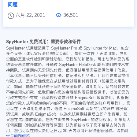
问题
六月 22, 2021
36,501
SpyHunter 免费试用：重要条款和条件
SpyHunter 试用版适用于 SpyHunter Pro 或 SpyHunter for Mac，包含
多个设备（详见宣传资料/购买页面），提供一次性 7 天试用期，包含
全面的恶意软件检测和清除功能、高性能防护措施，可主动保护您的系
统免受恶意软件威胁，并通过 SpyHunter HelpDesk 联系我们的技术支
持团队。试用期内无需预先付费，但激活试用版需要提供信用卡信息。
（本优惠可能不接受预付信用卡、借记卡和礼品卡。）我们要求您提供
付款方式，是为了确保您在从试用版过渡到付费订阅（如果您决定购
买）期间，能够持续获得不间断的安全保护。试用期间，您的付款方式
不会被预先扣款，但我们会向您的金融机构发送授权请求，以验证您的
付款方式是否有效（此类授权请求并非 EnigmaSoft 收取费用，但根据
您的付款方式和/或金融机构的不同，可能会影响您的账户可用性）。您
可以在 7 天试用期结束前，通过 EnigmaSoft 网站的“我的账户”部分取
消试用，或联系 EnigmaSoft，以避免试用期结束后立即产生费用。如
果您在试用期内取消，您将立即失去 SpyHunter 的访问权限。如果您因
任何原因（例如系统管理等原因）认为系统收取了您不希望支付的费
用，您也可以在购买费用之日起 30 天内取消并获得全额退款。请参阅
常见问题解答
。