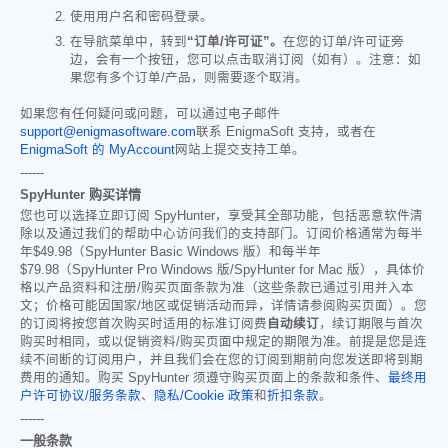
使用用户名和密码登录。
在导航菜单中，转到
“订单/许可证”。
在您的订单/许可证旁
边，会有一个按钮，您可以点击取消订阅（如有）。注意：如
果您有多个订单/产品，则需要逐个取消。
如果您有任何疑问或问题，可以通过电子邮件
support@enigmasoftware.com
联系 EnigmaSoft 支持，或者在
EnigmaSoft 的 MyAccount
网站上提交支持工单。
------
SpyHunter 购买详情
您也可以选择立即订阅 SpyHunter，享受其全部功能，包括恶意软件清
除以及通过我们的帮助中心访问我们的支持部门。订阅价格通常为每半
年
$49.98
（SpyHunter Basic Windows 版）和每半年
$79.98
（SpyHunter Pro Windows 版/SpyHunter for Mac 版），具体价
格以产品资料和注册/购买页面条款为准（这些条款已通过引用并入本
文；价格可能因国家/地区或促销活动而异，详情请参阅购买页面）。您
的订阅将按您首次购买时适用的标准订阅费
自动续订
，续订期限与首次
购买时相同，或以促销资料/购买页面中规定的期限为准。前提是您是连
续不间断的订阅用户，并且我们会在您的订阅到期前向您发送即将到期
费用的通知。购买 SpyHunter 须遵守购买页面上的条款和条件、
最终用
户许可协议/服务条款
、
隐私/Cookie 政策
和
折扣条款
。
------
一般条款