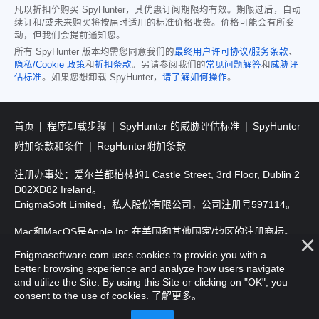
凡以折扣价购买 SpyHunter，其优惠订阅期限均有效。期限过后，自动
续订和/或未来购买将按届时适用的标准价格收费。价格可能会有所变
动，但我们会提前通知您。
所有 SpyHunter 版本均需您同意我们的
最终用户许可协议/服务条款
、
隐私/Cookie 政策
和
折扣条款
。另请参阅我们的
常见问题解答
和
威胁评
估标准
。如果您想卸载 SpyHunter，
请了解如何操作
。
首页
程序卸载步骤
SpyHunter 的威胁评估标准
SpyHunter
附加条款和条件
RegHunter附加条款
注册办事处：爱尔兰都柏林的1 Castle Street, 3rd Floor, Dublin 2
D02XD82 Ireland。
EnigmaSoft Limited，私人股份有限公司，公司注册号597114。
Mac和MacOS是Apple Inc.在美国和其他国家/地区的注册商标。
Enigmasoftware.com uses cookies to provide you with a
版权所有2016-
2025
。EnigmaSoft Ltd. 保留所有权利。
better browsing experience and analyze how users navigate
and utilize the Site. By using this Site or clicking on "OK", you
consent to the use of cookies.
了解更多
。