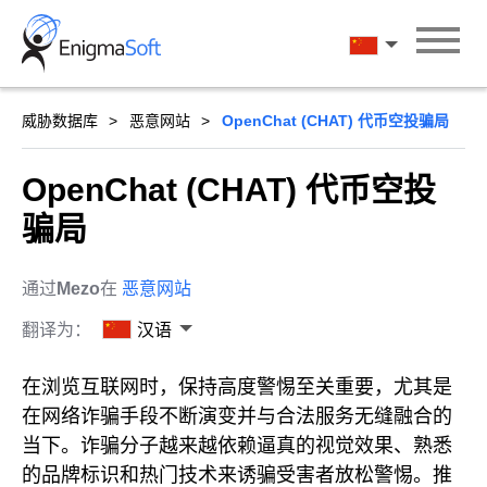
Skip
to
汉语
content
威胁数据库
恶意网站
OpenChat (CHAT) 代币空投骗局
OpenChat (CHAT) 代币空投
骗局
通过
Mezo
在
恶意网站
翻译为：
汉语
在浏览互联网时，保持高度警惕至关重要，尤其是
在网络诈骗手段不断演变并与合法服务无缝融合的
当下。诈骗分子越来越依赖逼真的视觉效果、熟悉
的品牌标识和热门技术来诱骗受害者放松警惕。推