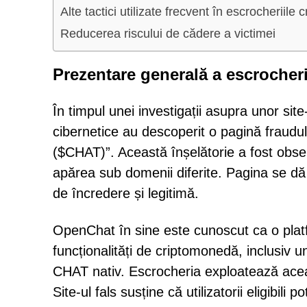
Alte tactici utilizate frecvent în escrocheriile c
Reducerea riscului de cădere a victimei
Prezentare generală a escrocher
În timpul unei investigații asupra unor site
cibernetice au descoperit o pagină frau
($CHAT)”. Această înșelătorie a fost obser
apărea sub domenii diferite. Pagina se dă 
de încredere și legitimă.
OpenChat în sine este cunoscut ca o plat
funcționalități de criptomonedă, inclusiv un
CHAT nativ. Escrocheria exploatează acea
Site-ul fals susține că utilizatorii eligibil