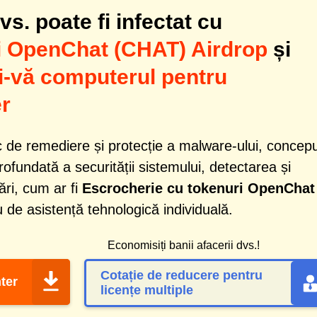
s. poate fi infectat cu
i OpenChat (CHAT) Airdrop
și
i-vă computerul pentru
r
 de remediere și protecție a malware-ului, concep
profundată a securității sistemului, detectarea și
ri, cum ar fi
Escrocherie cu tokenuri OpenChat
u de asistență tehnologică individuală.
Economisiți banii afacerii dvs.!
Cotație de reducere pentru
ter
licențe multiple