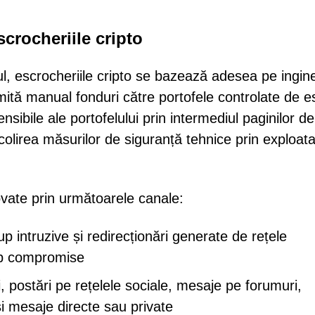
.
escrocheriile cripto
ul, escrocheriile cripto se bazează adesea pe ingin
rimită manual fonduri către portofele controlate de e
nsibile ale portofelului prin intermediul paginilor de
colirea măsurilor de siguranță tehnice prin exploat
ovate prin următoarele canale:
up intruzive și redirecționări generate de rețele
web compromise
 postări pe rețelele sociale, mesaje pe forumuri,
i mesaje directe sau private