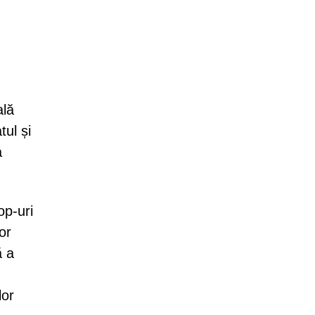
ală
ul și
a
op-uri
or
ă a
lor