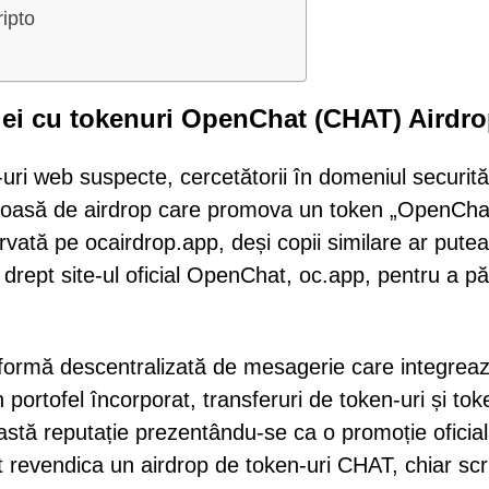
ripto
iei cu tokenuri OpenChat (CHAT) Airdr
-uri web suspecte, cercetătorii în domeniul securităț
duloasă de airdrop care promova un token „OpenCha
vată pe ocairdrop.app, deși copii similare ar putea
drept site-ul oficial OpenChat, oc.app, pentru a p
formă descentralizată de mesagerie care integrea
 portofel încorporat, transferuri de token-uri și tok
stă reputație prezentându-se ca o promoție oficial
i pot revendica un airdrop de token-uri CHAT, chiar scr