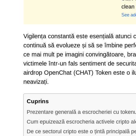
clean
See add
Vigilența constantă este esențială atunci c
continuă să evolueze și să se îmbine perfe
ce mai mult pe imagini convingătoare, bran
victimele într-un fals sentiment de securi
airdrop OpenChat (CHAT) Token este o ilustr
neavizați.
Cuprins
Prezentare generală a escrocheriei cu toke
Cum epuizează escrocheria activele cripto ale
De ce sectorul cripto este o țintă principală p