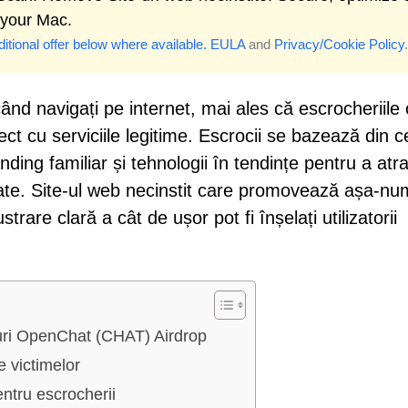
 your Mac.
itional offer below where available.
EULA
and
Privacy/Cookie Policy
.
ând navigați pe internet, mai ales că escrocheriile 
ct cu serviciile legitime. Escrocii se bazează din c
ding familiar și tehnologii în tendințe pentru a atr
tate. Site-ul web necinstit care promovează așa-num
are clară a cât de ușor pot fi înșelați utilizatorii
nuri OpenChat (CHAT) Airdrop
 victimelor
entru escrocherii