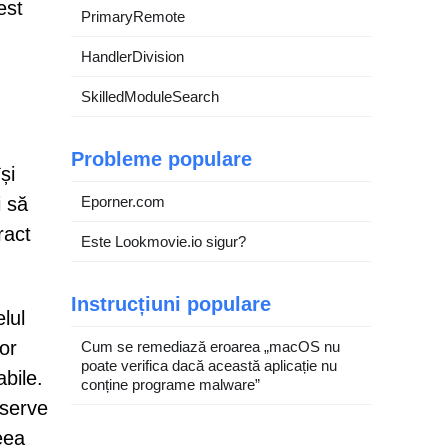
est
PrimaryRemote
HandlerDivision
SkilledModuleSearch
Probleme populare
și
i să
Eporner.com
ract
Este Lookmovie.io sigur?
Instrucțiuni populare
lul
or
Cum se remediază eroarea „macOS nu
poate verifica dacă această aplicație nu
abile.
conține programe malware”
bserve
eea