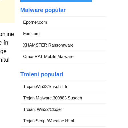
Malware popular
Eporner.com
online
Fuq.com
e în
XHAMSTER Ransomware
age
CraxsRAT Mobile Malware
itul
Troieni populari
Trojan:Win32/Suschil!rfn
Trojan.Malware.300983.Susgen
Troian: Win32/Cloxer
Trojan:Script/Wacatac.H!ml