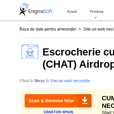
Skip
to
Acasă
Produse
content
Baza de date pentru amenințări
Site-uri web neci
Escrocherie c
(CHAT) Airdro
Până în
Mezo
în
Site-uri web necinstite
CUM
Scan & Remove Now
NEC
VÂNĂTOR SPION
Start