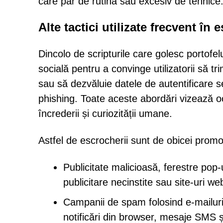
care par de rutină sau excesiv de tehnice
Alte tactici utilizate frecvent în 
Dincolo de scripturile care golesc portofel
socială pentru a convinge utilizatorii să t
sau să dezvăluie datele de autentificare se
phishing. Toate aceste abordări vizează o
încrederii și curiozității umane.
Astfel de escrocherii sunt de obicei prom
Publicitate malicioasă, ferestre pop-
publicitare necinstite sau site-uri 
Campanii de spam folosind e-mailuri,
notificări din browser, mesaje SMS ș