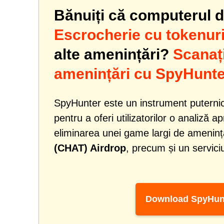
Bănuiți că computerul dv
Escrocherie cu tokenur
alte amenințări?
Scanaț
amenințări cu SpyHunte
SpyHunter este un instrument puternic
pentru a oferi utilizatorilor o analiză a
eliminarea unei game largi de amenință
(CHAT) Airdrop
, precum și un servici
Download SpyHun