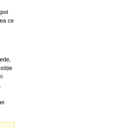
 pot
eea ce
nede,
stiție
ri
.
ei