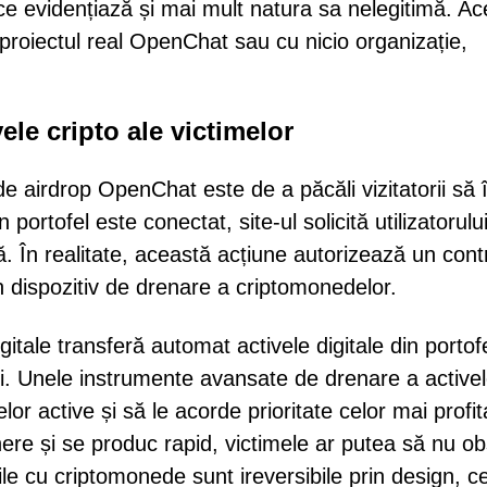
ce evidențiază și mai mult natura sa nelegitimă. Ac
proiectul real OpenChat sau cu nicio organizație,
le cripto ale victimelor
de airdrop OpenChat este de a păcăli vizitatorii să î
portofel este conectat, site-ul solicită utilizatorulu
. În realitate, această acțiune autorizează un cont
un dispozitiv de drenare a criptomonedelor.
itale transferă automat activele digitale din portofe
ci. Unele instrumente avansate de drenare a activel
or active și să le acorde prioritate celor mai profit
nere și se produc rapid, victimele ar putea să nu o
iile cu criptomonede sunt ireversibile prin design, c