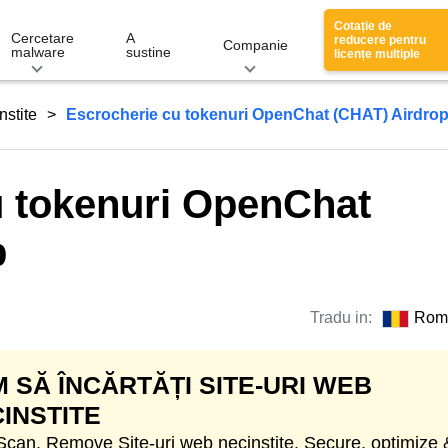
Cotație de
Cercetare
A
reducere pentru
Companie
malware
sustine
licențe multiple
nstite
Escrocherie cu tokenuri OpenChat (CHAT) Airdro
u tokenuri OpenChat
p
Tradu in:
Rom
 SĂ ÎNCĂRTĂȚI SITE-URI WEB
INSTITE
 Scan. Remove Site-uri web necinstite. Secure, optimize 