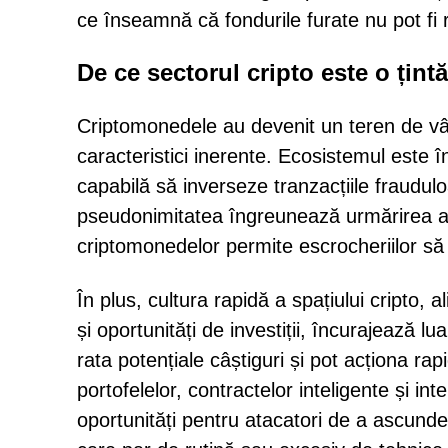
ce înseamnă că fondurile furate nu pot fi 
De ce sectorul cripto este o țint
Criptomonedele au devenit un teren de vân
caracteristici inerente. Ecosistemul este î
capabilă să inverseze tranzacțiile fraudul
pseudonimitatea îngreunează urmărirea auto
criptomonedelor permite escrocheriilor să s
În plus, cultura rapidă a spațiului cripto, 
și oportunități de investiții, încurajează lu
rata potențiale câștiguri și pot acționa ra
portofelelor, contractelor inteligente și i
oportunități pentru atacatori de a ascunde