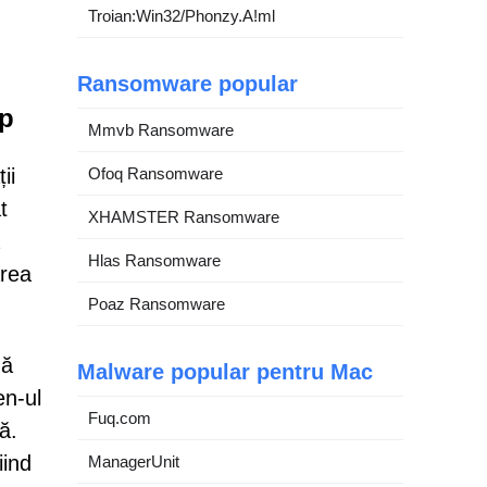
Troian:Win32/Phonzy.A!ml
Ransomware popular
op
Mmvb Ransomware
ii
Ofoq Ransomware
t
XHAMSTER Ransomware
Hlas Ransomware
ărea
Poaz Ransomware
ză
Malware popular pentru Mac
en-ul
Fuq.com
ă.
iind
ManagerUnit