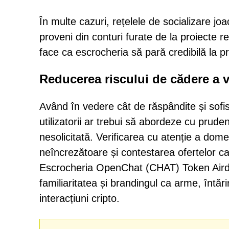
În multe cazuri, rețelele de socializare jo
proveni din conturi furate de la proiecte 
face ca escrocheria să pară credibilă la p
Reducerea riscului de cădere a v
Având în vedere cât de răspândite și sofi
utilizatorii ar trebui să abordeze cu prude
nesolicitată. Verificarea cu atenție a domen
neîncrezătoare și contestarea ofertelor car
Escrocheria OpenChat (CHAT) Token Airdro
familiaritatea și brandingul ca arme, întăr
interacțiuni cripto.