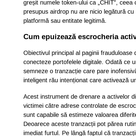
greșit numele token-ului ca „CHIT”, ceea 
presupus airdrop nu are nicio legătură cu 
platformă sau entitate legitimă.
Cum epuizează escrocheria active
Obiectivul principal al paginii frauduloase 
conecteze portofelele digitale. Odată ce un 
semneze o tranzacție care pare inofensivă
inteligent rău intenționat care activează 
Acest instrument de drenare a activelor dig
victimei către adrese controlate de escro
sunt capabile să estimeze valoarea diferitel
Deoarece aceste tranzacții pot părea ruti
imediat furtul. Pe lângă faptul că tranzacț