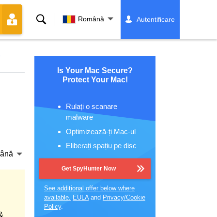
Căutare
Română
Autentificare
p
Is Your Mac Secure?
Protect Your Mac!
Rulați o scanare
malware
Optimizează-ți Mac-ul
Eliberați spațiu pe disc
ână
Get SpyHunter Now
See additional offer below where
available.
EULA
and
Privacy/Cookie
Policy
.
&