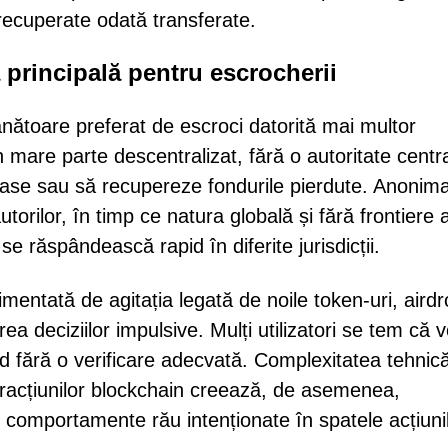
recuperate odată transferate.
ă principală pentru escrocherii
ătoare preferat de escroci datorită mai multor
n mare parte descentralizat, fără o autoritate centr
oase sau să recupereze fondurile pierdute. Anonimat
rilor, în timp ce natura globală și fără frontiere 
e răspândească rapid în diferite jurisdicții.
alimentată de agitația legată de noile token-uri, airdr
area deciziilor impulsive. Mulți utilizatori se tem că v
pid fără o verificare adecvată. Complexitatea tehnic
nteracțiunilor blockchain creează, de asemenea,
 comportamente rău intenționate în spatele acțiuni