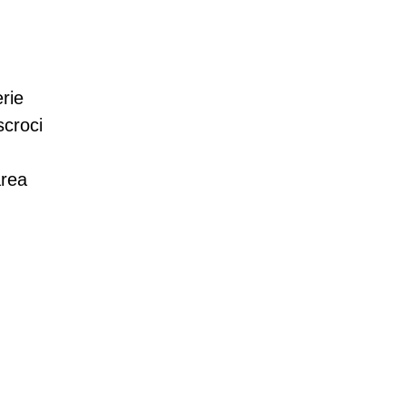
erie
scroci
area