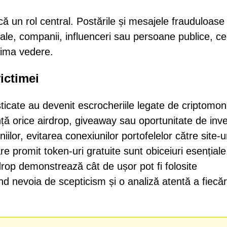
acă un rol central. Postările și mesajele frauduloase
reale, companii, influenceri sau persoane publice, c
rima vedere.
ictimei
sticate au devenit escrocheriile legate de criptomo
nță orice airdrop, giveaway sau oportunitate de inve
iilor, evitarea conexiunilor portofelelor către site-u
e promit token-uri gratuite sunt obiceiuri esențiale
p demonstrează cât de ușor pot fi folosite
ind nevoia de scepticism și o analiză atentă a fiecăr