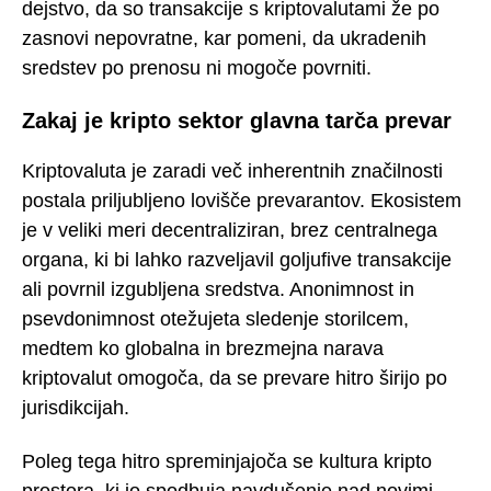
dejstvo, da so transakcije s kriptovalutami že po
zasnovi nepovratne, kar pomeni, da ukradenih
sredstev po prenosu ni mogoče povrniti.
Zakaj je kripto sektor glavna tarča prevar
Kriptovaluta je zaradi več inherentnih značilnosti
postala priljubljeno lovišče prevarantov. Ekosistem
je v veliki meri decentraliziran, brez centralnega
organa, ki bi lahko razveljavil goljufive transakcije
ali povrnil izgubljena sredstva. Anonimnost in
psevdonimnost otežujeta sledenje storilcem,
medtem ko globalna in brezmejna narava
kriptovalut omogoča, da se prevare hitro širijo po
jurisdikcijah.
Poleg tega hitro spreminjajoča se kultura kripto
prostora, ki jo spodbuja navdušenje nad novimi