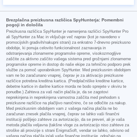
Brezplačna preizkusna različica SpyHunterja: Pomembni
pogoji in določila
Preizkusna različica SpyHunter je namenjena različici SpyHunter Pro
ali SpyHunter za Mac in vključuje več naprav (kot je navedeno v
promocijskih gradivih/nakupni strani) za enkratno 7-dnevno preizkusno
obdobje, ki ponuja celovito funkcionalnost zaznavanja in
odstranjevanja zlonamerne programske opreme, visokozmogljive
zaščite za aktivno zaščito vašega sistema pred grožnjami zlonamerne
programske opreme in dostop do naše ekipe za tehnično podporo prek
službe za pomoč uporabnikom SpyHunter. Med preizkusnim obdobjem
vam ne bo zaračunano vnaprej, čeprav je za aktivacijo preizkusne
različice potrebna kreditna kartica. (Predplačniške kreditne kartice,
debetne kartice in darilne kartice morda ne bodo sprejete v okviru te
ponudbe.) Zahteva za vaš način plačila je, da se zagotovi
neprekinjena in neprekinjena varnostna zaščita med prehodom s
preizkusne različice na plačljivo naročnino, če se odločite za nakup.
Med preizkusnim obdobjem vam z vašega načina plačila ne bo
zaračunan znesek plačila vnaprej, čeprav se lahko vaši finančni
instituciji pošljejo zahteve za avtorizacijo, da se preveri, ali je vaša
metoda plačila veljavna (takšne vloge za avtorizacijo niso zahteve za
stroške ali provizije s strani EnigmaSoft, vendar se lahko, odvisno od
vašega načina plačila in/ali vaše finančne institucije, odražajo na