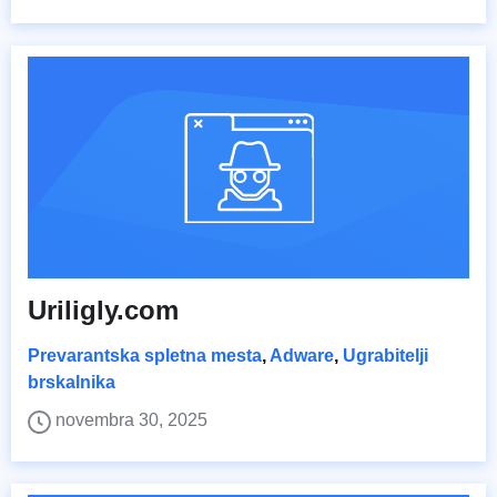
Uriligly.com
Prevarantska spletna mesta
,
Adware
,
Ugrabitelji
brskalnika
novembra 30, 2025