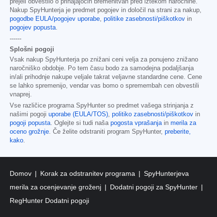
prejeli obvestilo o prihajajočih bremenitvah pred iztekom naročnine.
Nakup SpyHunterja je predmet pogojev in določil na strani za nakup,
pogodbe EULA/pogojev uporabe
,
politike zasebnosti/piškotkov
in
pogojev popusta
.
------
Splošni pogoji
Vsak nakup SpyHunterja po znižani ceni velja za ponujeno znižano
naročniško obdobje. Po tem času bodo za samodejna podaljšanja
in/ali prihodnje nakupe veljale takrat veljavne standardne cene. Cene
se lahko spremenijo, vendar vas bomo o spremembah cen obvestili
vnaprej.
Vse različice programa SpyHunter so predmet vašega strinjanja z
našimi pogoji
uporabe (EULA/TOS)
,
politiko zasebnosti/piškotkov
in
pogoji popusta
. Oglejte si tudi naša
pogosta vprašanja
in
merila za
oceno grožnje
. Če želite odstraniti program SpyHunter,
preberite,
kako
.
Domov
Korak za odstranitev programa
SpyHunterjeva
merila za ocenjevanje groženj
Dodatni pogoji za SpyHunter
RegHunter Dodatni pogoji