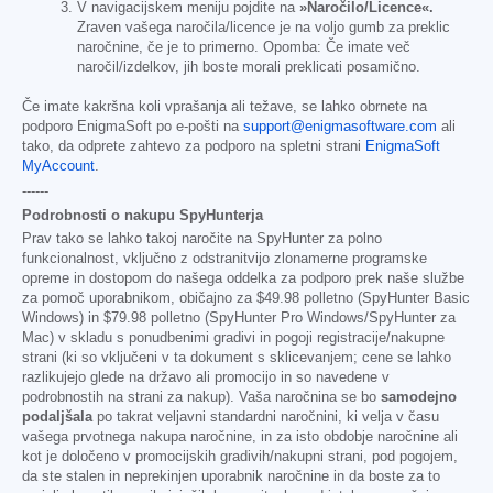
V navigacijskem meniju pojdite na
»Naročilo/Licence«.
Zraven vašega naročila/licence je na voljo gumb za preklic
naročnine, če je to primerno. Opomba: Če imate več
naročil/izdelkov, jih boste morali preklicati posamično.
Če imate kakršna koli vprašanja ali težave, se lahko obrnete na
podporo EnigmaSoft po e-pošti na
support@enigmasoftware.com
ali
tako, da odprete zahtevo za podporo na spletni strani
EnigmaSoft
MyAccount
.
------
Podrobnosti o nakupu SpyHunterja
Prav tako se lahko takoj naročite na SpyHunter za polno
funkcionalnost, vključno z odstranitvijo zlonamerne programske
opreme in dostopom do našega oddelka za podporo prek naše službe
za pomoč uporabnikom, običajno za
$49.98
polletno (SpyHunter Basic
Windows) in
$79.98
polletno (SpyHunter Pro Windows/SpyHunter za
Mac) v skladu s ponudbenimi gradivi in pogoji registracije/nakupne
strani (ki so vključeni v ta dokument s sklicevanjem; cene se lahko
razlikujejo glede na državo ali promocijo in so navedene v
podrobnostih na strani za nakup). Vaša naročnina se bo
samodejno
podaljšala
po takrat veljavni standardni naročnini, ki velja v času
vašega prvotnega nakupa naročnine, in za isto obdobje naročnine ali
kot je določeno v promocijskih gradivih/nakupni strani, pod pogojem,
da ste stalen in neprekinjen uporabnik naročnine in da boste za to