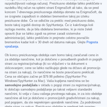
razpoložljivosti vašega računa). Preizkusno obdobje lahko prekličete v
razdelku Moj račun na spletni strani EnigmaSoft ali tako, da se pred
koncem 7-dnevnega preizkusnega obdobja obrnete na EnigmaSoft, da
se izognete zapadlosti in obdelavi bremenitve takoj po izteku
preizkusne dobe. Če se odločite za preklic med preizkusno dobo,
boste takoj izgubili dostop do SpyHunterja. Če iz kakršnega koli
razloga menite, da je bila obdelana bremenitev, ki je niste želeli
opraviti (kar se lahko zgodi na primer zaradi sistemske
administracije), lahko prekličete in prejmete celotno povračilo
bremenitve kadar koli v 30 dneh od datuma nakupa. Glejte
Pogosta
vprašanja
.
Ob koncu preizkusnega obdobja vam bomo takoj zaračunali ceno in
za obdobje naročnine, kot je določeno v ponudbenih gradivih in pogojih
strani za registracijo/nakup (ki so vključeni v ta dokument s
sklicevanjem; cene se lahko razlikujejo glede na državo ali promocijo
na strani za nakup), če naročnine ne boste pravočasno preklicali.
Cena se običajno začne pri
$79.98
polletno (SpyHunter Pro
Windows/SpyHunter za Mac). Vaša kupljena naročnina se bo
samodejno podaljšala
v skladu s pogoji strani za registracijo/nakup,
ki določajo samodejno podaljšanje po takrat veljavni standardni
naročnini, ki velja v času vašega prvotnega nakupa, in za isto obdobje
naročnine ali kot je določeno v promocijskih gradivih/strani za nakup,
pod pogojem, da ste neprekinjen uporabnik naročnine. Za podrobnosti
glejte stran za nakup. Preizkusno obdobje je predmet teh pogojev,