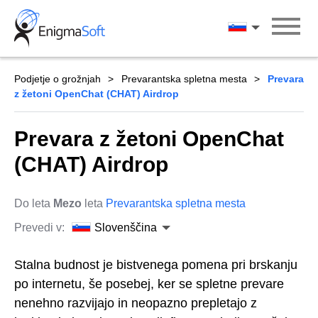
Skip
to
Slovenščina
content
Podjetje o grožnjah
Prevarantska spletna mesta
Prevara
z žetoni OpenChat (CHAT) Airdrop
Prevara z žetoni OpenChat
(CHAT) Airdrop
Do leta
Mezo
leta
Prevarantska spletna mesta
Prevedi v:
Slovenščina
Stalna budnost je bistvenega pomena pri brskanju
po internetu, še posebej, ker se spletne prevare
nenehno razvijajo in neopazno prepletajo z