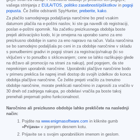
vašega strinjanja z
EULA/TOS
,
politiko zasebnosti/piškotkov
in
pogoji
popusta
. Če želite odstraniti SpyHunter,
preberite, kako
.
Za plačilo samodejnega podaljšanja naročnine bo pred vsakim
datumom plačila na e-poštni naslov, ki ste ga navedli ob registraciji,
poslan e-poštni opomnik. Na začetku preizkusnega obdobja boste
prejeli aktivacijsko kodo, ki je omejena na uporabo samo za eno
preizkusno obdobje in samo za eno napravo na račun. Vaša naročnina
se bo samodejno podaljšala po ceni in za obdobje naročnine v skladu
s ponudbenimi gradivi in pogoji strani za registracijo/nakup (ki so
vključeni v to ponudbo s sklicevanjem; cene se lahko razlikujejo glede
na državo ali promocijo na strani za nakup), pod pogojem, da ste
neprekinjen uporabnik naročnine. Uporabniki plačljive naročnine bodo
v primeru preklica še naprej imeli dostop do svojih izdelkov do konca
obdobja plačljive naročnine. Če želite prejeti vračilo za trenutno
obdobje naročnine, morate preklicati naročnino in zaprositi za vračilo v
30 dneh od zadnjega nakupa, po obdelavi vračila pa boste takoj
prenehali prejemati polno funkcionalnost.
Naročnino ali preizkusno obdobje lahko prekličete na naslednji
način:
Pojdite na
www.enigmasoftware.com
in kliknite gumb
»Prijava«
v zgornjem desnem kotu.
Prijavite se s svojim uporabniškim imenom in geslom.