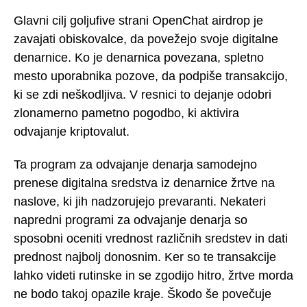
Glavni cilj goljufive strani OpenChat airdrop je
zavajati obiskovalce, da povežejo svoje digitalne
denarnice. Ko je denarnica povezana, spletno
mesto uporabnika pozove, da podpiše transakcijo,
ki se zdi neškodljiva. V resnici to dejanje odobri
zlonamerno pametno pogodbo, ki aktivira
odvajanje kriptovalut.
Ta program za odvajanje denarja samodejno
prenese digitalna sredstva iz denarnice žrtve na
naslove, ki jih nadzorujejo prevaranti. Nekateri
napredni programi za odvajanje denarja so
sposobni oceniti vrednost različnih sredstev in dati
prednost najbolj donosnim. Ker so te transakcije
lahko videti rutinske in se zgodijo hitro, žrtve morda
ne bodo takoj opazile kraje. Škodo še povečuje