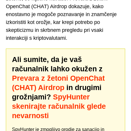
OpenChat (CHAT) Airdrop dokazuje, kako
enostavno je mogoče poznavanje in znamčenje
izkoristiti kot orožje, kar krepi potrebo po
skepticizmu in skrbnem pregledu pri vsaki
interakciji s kriptovalutami.
Ali sumite, da je vaš
računalnik lahko okužen z
Prevara z žetoni OpenChat
(CHAT) Airdrop
in drugimi
grožnjami?
SpyHunter
skenirajte računalnik glede
nevarnosti
SpyHunter je zmogljivo orodje za sanacijo in