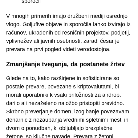
sporočil
V mnogih primerih imajo družbeni mediji osrednjo
vlogo. Goljufive objave in sporočila lahko izvirajo iz
računov, ukradenih od resničnih projektov, podjetij,
vplivnežev ali javnih osebnosti, zaradi česar je
prevara na prvi pogled videti verodostojna.
Zmanjšanje tveganja, da postanete žrtev
Glede na to, kako razširjene in sofisticirane so
postale prevare, povezane s kriptovalutami, bi
morali uporabniki k vsaki priložnosti za airdrop,
darilo ali nezaželeno naložbo pristopiti previdno.
Skrbno preverjanje domen, izogibanje povezavam
denarnic z nezaupanja vrednimi spletnimi mesti in
dvom o ponudbah, ki obljubljajo brezplačne
žetone, so ključne navade. Prevara z žetoni