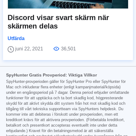
Discord visar svart skärm när
skärmen delas
Utfärda
juni 22, 2021
36,501
SpyHunter Gratis Provperiod: Viktiga Villkor
SpyHunter-provperioden gäller för SpyHunter Pro eller SpyHunter för
Mac och inkluderar flera enheter (enligt kampanjmaterial/köpsida)
under en engångsperiod på 7 dagar. Denna period erbjuder omfattande
funktioner för att upptäcka och ta bort skadlig kod, högpresterande
skydd för att aktivt skydda ditt system från hot mot skadlig kod och
tillgång till vårt tekniska supportteam via SpyHunters helpdesk. Du
kommer inte att debiteras i förskott under provperioden, men ett
kreditkort krävs för att aktivera provperioden. (Förbetalda kreditkort,
betalkort och presentkort accepteras eventuellt inte under detta
erbjudande.) Kravet för din betalningsmetod är att säkerställa