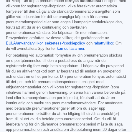
för Mac). Din köpta prenumeration
förnyas automatiskt
i enlighet med
villkoren för registrerings-/köpsidan, vilka föreskriver automatiska
förnyelser till den då gällande standardprenumerationsavgiften som
gäller vid tidpunkten för ditt ursprungliga köp och för samma
prenumerationsperiod eller som anges i kampanjmaterialet/köpsidan,
förutsatt att du är en kontinuerlig och oavbruten
prenumerationsanvändare. Se köpsidan för mer information.
Provperioden omfattas av dessa villkor, ditt godkännande av
EULA/användarvillkor
,
sekretess-/cookiepolicy
och
rabattvillkor
. Om
du vill avinstallera SpyHunter
kan du läsa mer
.
För betalning vid automatisk förnyelse av din prenumeration skickas
en e-postpåminnelse till den e-postadress du angav när du
registrerade dig före varje betalningsdatum. I början av din provperiod
får du en aktiveringskod som är begränsad till endast en provperiod
och endast en enhet per konto. Din prenumeration förnyas automatiskt
till det pris och för prenumerationsperioden i enlighet med
erbjudandematerialet och villkoren för registrerings-/köpsidan (som
införlivas härmed genom hänvisning; priserna kan variera beroende på
land eller kampanjinformation per köpsida), förutsatt att du är en
kontinuerlig och oavbruten prenumerationsanvändare. För användare
med betalande prenumerationer gäller att om du säger upp
prenumerationen fortsätter du att ha tillgång till din/dina produkt(er)
fram till slutet av din betalda prenumerationsperiod. Om du vill få
återbetalning för din dåvarande prenumerationsperiod måste du säga
upp prenumerationen och ansöka om återbetalning inom 30 dagar efter