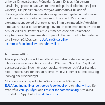
villkoren för registrerings-/köpsidan (som införlivas häri genom
hänvisning; priserna kan variera beroende på land eller kampanj per
köpsida). Din prenumeration
förnyas automatiskt
till den då
tillämpliga standardprenumerationsavgiften som gäller vid tidpunkten
för ditt ursprungliga köp av prenumerationen och för samma
prenumerationsperiod eller som anges i kampanjmaterialet/köpsidan,
förutsatt att du är en kontinuerlig, oavbruten prenumerationsanvändare
och för vilken du kommer att få ett meddelande om kommande
avgifter innan din prenumeration löper ut. Köp av SpyHunter omfattas
av villkoren på köpsidan,
EULA/användarvillkor
,
sekretess-/cookiepolicy
och
rabattvillkor
.
------
Allmänna villkor
Alla köp av SpyHunter till rabatterat pris gäller under den erbjudna
rabatterade prenumerationsperioden. Därefter gäller den då gällande
standardprissättningen för automatiska förnyelser och/eller framtida
köp. Priserna kan komma att ändras, men vi kommer att meddela dig
i förväg om prisändringar.
Alla versioner av SpyHunter kräver att du godkänner våra
EULA/användarvillkor
,
sekretess-/cookiepolicy
och
rabattvillkor
. Se
även våra
vanliga frågor
och
kriterier för hotbedömning
. Om du vill
avinstallera SpyHunter
kan du läsa mer
.