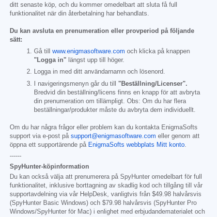
ditt senaste köp, och du kommer omedelbart att sluta få full
funktionalitet när din återbetalning har behandlats.
Du kan avsluta en prenumeration eller provperiod på följande
sätt:
Gå till
www.enigmasoftware.com
och klicka på knappen
"Logga in"
längst upp till höger.
Logga in med ditt användarnamn och lösenord.
I navigeringsmenyn går du till
"Beställning/Licenser".
Bredvid din beställning/licens finns en knapp för att avbryta
din prenumeration om tillämpligt. Obs: Om du har flera
beställningar/produkter måste du avbryta dem individuellt.
Om du har några frågor eller problem kan du kontakta EnigmaSofts
support via e-post på
support@enigmasoftware.com
eller genom att
öppna ett supportärende på
EnigmaSofts webbplats Mitt konto
.
------
SpyHunter-köpinformation
Du kan också välja att prenumerera på SpyHunter omedelbart för full
funktionalitet, inklusive borttagning av skadlig kod och tillgång till vår
supportavdelning via vår HelpDesk, vanligtvis från
$49.98
halvårsvis
(SpyHunter Basic Windows) och
$79.98
halvårsvis (SpyHunter Pro
Windows/SpyHunter för Mac) i enlighet med erbjudandematerialet och