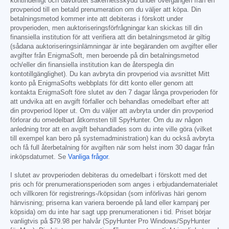
kontinuerligt och oavbrutet säkerhetsskydd under övergången från en
provperiod till en betald prenumeration om du väljer att köpa. Din
betalningsmetod kommer inte att debiteras i förskott under
provperioden, men auktoriseringsförfrågningar kan skickas till din
finansiella institution för att verifiera att din betalningsmetod är giltig
(sådana auktoriseringsinlämningar är inte begäranden om avgifter eller
avgifter från EnigmaSoft, men beroende på din betalningsmetod
och/eller din finansiella institution kan de återspegla din
kontotillgänglighet). Du kan avbryta din provperiod via avsnittet Mitt
konto på EnigmaSofts webbplats för ditt konto eller genom att
kontakta EnigmaSoft före slutet av den 7 dagar långa provperioden för
att undvika att en avgift förfaller och behandlas omedelbart efter att
din provperiod löper ut. Om du väljer att avbryta under din provperiod
förlorar du omedelbart åtkomsten till SpyHunter. Om du av någon
anledning tror att en avgift behandlades som du inte ville göra (vilket
till exempel kan bero på systemadministration) kan du också avbryta
och få full återbetalning för avgiften när som helst inom 30 dagar från
inköpsdatumet. Se
Vanliga frågor
.
I slutet av provperioden debiteras du omedelbart i förskott med det
pris och för prenumerationsperioden som anges i erbjudandematerialet
och villkoren för registrerings-/köpsidan (som införlivas häri genom
hänvisning; priserna kan variera beroende på land eller kampanj per
köpsida) om du inte har sagt upp prenumerationen i tid. Priset börjar
vanligtvis på
$79.98
per halvår (SpyHunter Pro Windows/SpyHunter