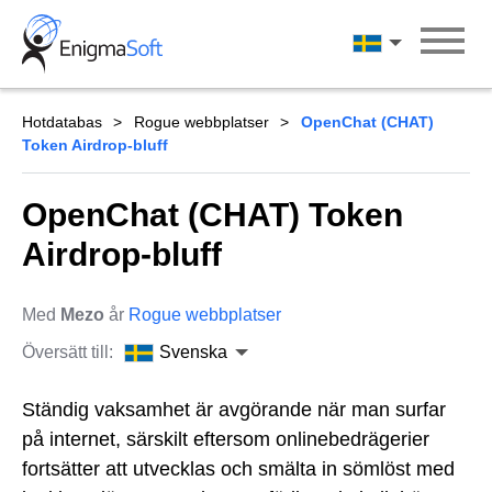
Skip
to
Svenska
content
Hotdatabas
Rogue webbplatser
OpenChat (CHAT)
Token Airdrop-bluff
OpenChat (CHAT) Token
Airdrop-bluff
Med
Mezo
år
Rogue webbplatser
Översätt till:
Svenska
Ständig vaksamhet är avgörande när man surfar
på internet, särskilt eftersom onlinebedrägerier
fortsätter att utvecklas och smälta in sömlöst med