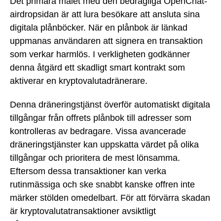
Det primära målet med den bedrägliga OpenChat-
airdropsidan är att lura besökare att ansluta sina
digitala plånböcker. När en plånbok är länkad
uppmanas användaren att signera en transaktion
som verkar harmlös. I verkligheten godkänner
denna åtgärd ett skadligt smart kontrakt som
aktiverar en kryptovalutadränerare.
Denna dräneringstjänst överför automatiskt digitala
tillgångar från offrets plånbok till adresser som
kontrolleras av bedragare. Vissa avancerade
dräneringstjänster kan uppskatta värdet på olika
tillgångar och prioritera de mest lönsamma.
Eftersom dessa transaktioner kan verka
rutinmässiga och ske snabbt kanske offren inte
märker stölden omedelbart. För att förvärra skadan
är kryptovalutatransaktioner avsiktligt