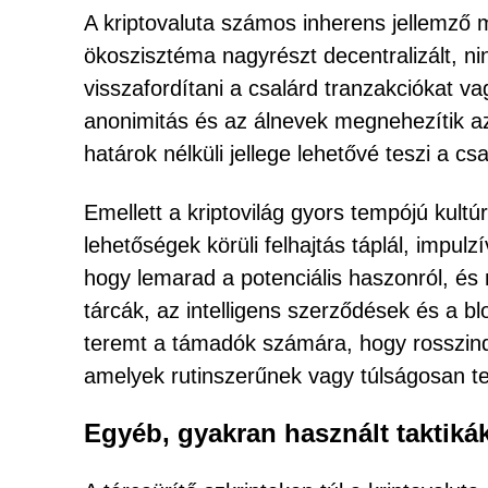
A kriptovaluta számos inherens jellemző m
ökoszisztéma nagyrészt decentralizált, n
visszafordítani a csalárd tranzakciókat v
anonimitás és az álnevek megnehezítik az 
határok nélküli jellege lehetővé teszi a c
Emellett a kriptovilág gyors tempójú kultú
lehetőségek körüli felhajtás táplál, impulz
hogy lemarad a potenciális haszonról, és 
tárcák, az intelligens szerződések és a bl
teremt a támadók számára, hogy rosszindu
amelyek rutinszerűnek vagy túlságosan t
Egyéb, gyakran használt taktiká