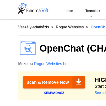
Skip
to
Itthon
Termékek
content
Veszély-adatbázis
Rogue Websites
OpenCha
OpenChat (CHA
Mezo
-ra
Rogue Websites
-ben
HI
Scan & Remove Now
Start
See add
KÉMVADÁSZ