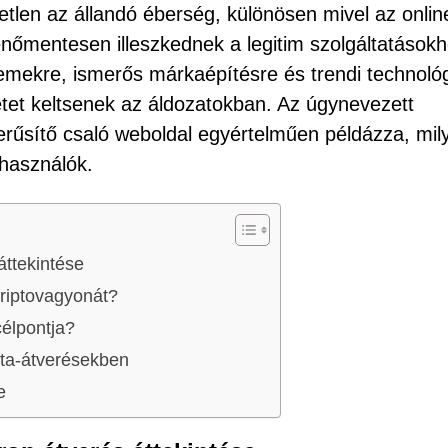
tlen az állandó éberség, különösen mivel az onlin
nőmentesen illeszkednek a legitim szolgáltatásokh
emekre, ismerős márkaépítésre és trendi technoló
et keltsenek az áldozatokban. Az úgynevezett
űsítő csaló weboldal egyértelműen példázza, mil
használók.
ttekintése
kriptovagyonát?
célpontja?
uta-átverésekben
e