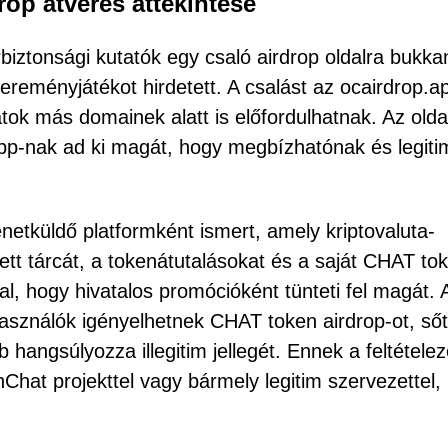
op átverés áttekintése
iztonsági kutatók egy csaló airdrop oldalra bukka
eményjátékot hirdetett. A csalást az ocairdrop.a
tok más domainek alatt is előfordulhatnak. Az olda
pp-nak ad ki magát, hogy megbízhatónak és legit
etküldő platformként ismert, amely kriptovaluta-
tett tárcát, a tokenátutalásokat és a saját CHAT tok
al, hogy hivatalos promócióként tünteti fel magát. 
elhasználók igényelhetnek CHAT token airdrop-ot, sőt
 hangsúlyozza illegitim jellegét. Ennek a feltételez
Chat projekttel vagy bármely legitim szervezettel,