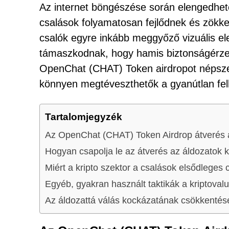
Az internet böngészése során elengedhete
csalások folyamatosan fejlődnek és zökke
csalók egyre inkább meggyőző vizuális el
támaszkodnak, hogy hamis biztonságérzet
OpenChat (CHAT) Token airdropot népszer
könnyen megtéveszthetők a gyanútlan fel
Tartalomjegyzék
Az OpenChat (CHAT) Token Airdrop átverés á
Hogyan csapolja le az átverés az áldozatok 
Miért a kripto szektor a csalások elsődleges 
Egyéb, gyakran használt taktikák a kriptoval
Az áldozattá válás kockázatának csökkentés