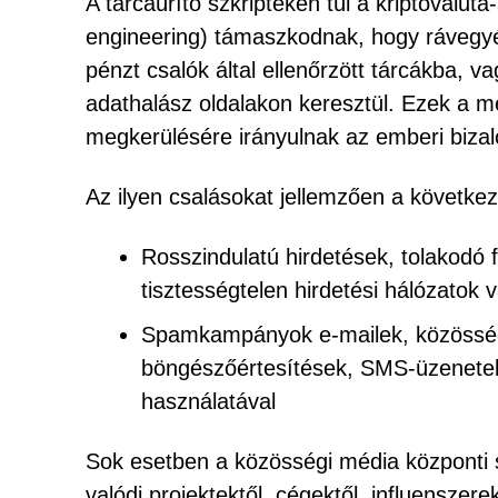
A tárcaürítő szkripteken túl a kriptovalut
engineering) támaszkodnak, hogy rávegyé
pénzt csalók által ellenőrzött tárcákba, 
adathalász oldalakon keresztül. Ezek a m
megkerülésére irányulnak az emberi bizal
Az ilyen csalásokat jellemzően a következ
Rosszindulatú hirdetések, tolakodó 
tisztességtelen hirdetési hálózatok 
Spamkampányok e-mailek, közösség
böngészőértesítések, SMS-üzenetek,
használatával
Sok esetben a közösségi média központi s
valódi projektektől, cégektől, influenszere