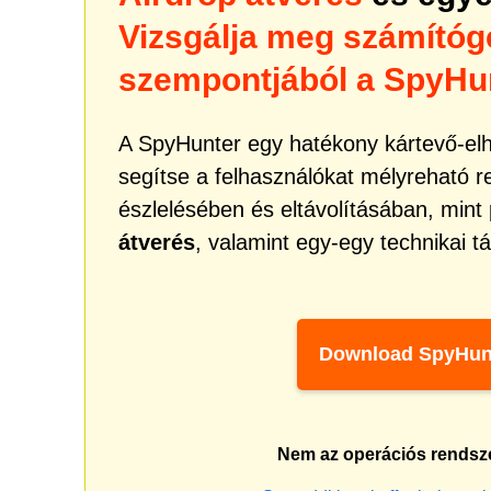
Vizsgálja meg számítóg
szempontjából a SpyHun
A SpyHunter egy hatékony kártevő-elhá
segítse a felhasználókat mélyreható 
észlelésében és eltávolításában, mint
átverés
, valamint egy-egy technikai t
Download SpyHun
Nem az operációs rendsz