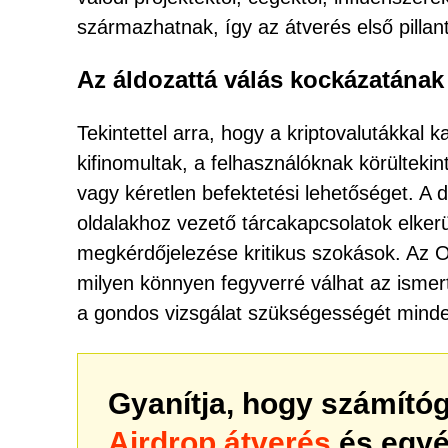
származhatnak, így az átverés első pillan
Az áldozattá válás kockázatána
Tekintettel arra, hogy a kriptovalutákkal 
kifinomultak, a felhasználóknak körülteki
vagy kéretlen befektetési lehetőséget. 
oldalakhoz vezető tárcakapcsolatok elker
megkérdőjelezése kritikus szokások. Az 
milyen könnyen fegyverré válhat az isme
a gondos vizsgálat szükségességét minden
Gyanítja, hogy számító
Airdrop átverés
és egyé