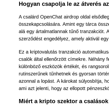
Hogyan csapolja le az átverés a
A csalárd OpenChat airdrop oldal elsődlege
összekapcsolására. Amint egy tárca összek
alá egy ártalmatlannak tűnő tranzakciót. 
szerződést engedélyez, amely aktivál egy 
Ez a kriptovalutás tranzakció automatikusa
csalók által ellenőrzött címekre. Néhány f
különböző eszközök értékét, és rangsorol
rutinszerűnek tűnhetnek és gyorsan történ
azonnal a lopást. A károkat súlyosbítja, h
ami azt jelenti, hogy az ellopott pénzesz
Miért a kripto szektor a csaláso