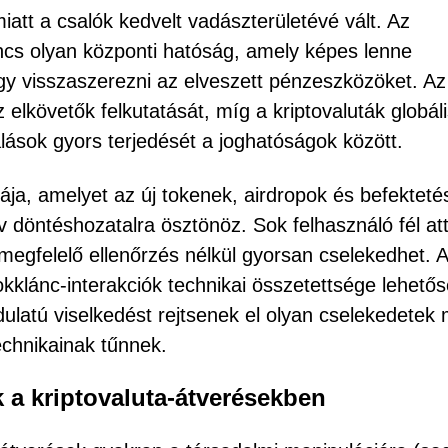
iatt a csalók kedvelt vadászterületévé vált. Az
incs olyan központi hatóság, amely képes lenne
agy visszaszerezni az elveszett pénzeszközöket. Az
elkövetők felkutatását, míg a kriptovaluták globál
salások gyors terjedését a joghatóságok között.
rája, amelyet az új tokenek, airdropok és befekteté
ív döntéshozatalra ösztönöz. Sok felhasználó fél att
megfelelő ellenőrzés nélkül gyorsan cselekedhet. A
okklánc-interakciók technikai összetettsége lehető
latú viselkedést rejtsenek el olyan cselekedetek
echnikainak tűnnek.
k a kriptovaluta-átverésekben