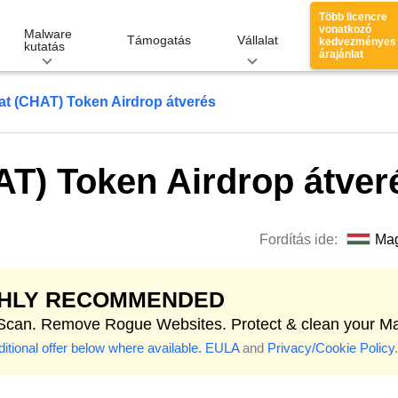
Több licencre
vonatkozó
Malware
Támogatás
Vállalat
kedvezményes
kutatás
árajánlat
t (CHAT) Token Airdrop átverés
T) Token Airdrop átver
Fordítás ide:
Ma
GHLY RECOMMENDED
 Scan. Remove Rogue Websites. Protect & clean your M
itional offer below where available.
EULA
and
Privacy/Cookie Policy
.