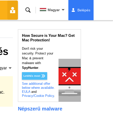
Keresés
Magyar
Belépés
How Secure is Your Mac? Get
Mac Protection!
és
Don't risk your
security. Protect your
Mac & prevent
malware with
gyar
SpyHunter
.
Letöltés most
See additional offer
below where available.
ac.
EULA
and
Privacy/Cookie Policy
.
Népszerű malware