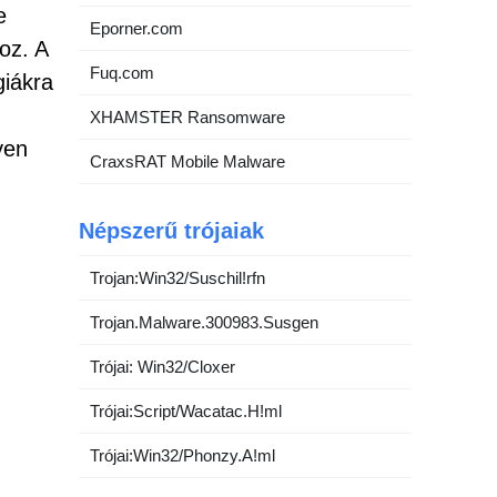
e
Eporner.com
oz. A
Fuq.com
giákra
XHAMSTER Ransomware
yen
CraxsRAT Mobile Malware
Népszerű trójaiak
Trojan:Win32/Suschil!rfn
Trojan.Malware.300983.Susgen
Trójai: Win32/Cloxer
Trójai:Script/Wacatac.H!ml
Trójai:Win32/Phonzy.A!ml