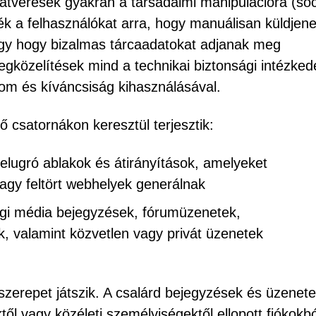
a-átverések gyakran a társadalmi manipulációra (soc
k a felhasználókat arra, hogy manuálisan küldjen
vagy hogy bizalmas tárcaadatokat adjanak meg
egközelítések mind a technikai biztonsági intézke
om és kíváncsiság kihasználásával.
ő csatornákon keresztül terjesztik:
felugró ablakok és átirányítások, amelyeket
vagy feltört webhelyek generálnak
i média bejegyzések, fórumüzenetek,
 valamint közvetlen vagy privát üzenetek
zerepet játszik. A csalárd bejegyzések és üzenet
ktől vagy közéleti személyiségektől ellopott fiókokbó