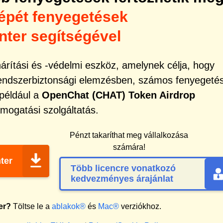
épét fenyegetések
ter segítségével
rítási és -védelmi eszköz, amelynek célja, hogy
rendszerbiztonsági elemzésben, számos fenyegeté
 például a
OpenChat (CHAT) Token Airdrop
ámogatási szolgáltatás.
Pénzt takaríthat meg vállalkozása
számára!
ter
Több licencre vonatkozó
kedvezményes árajánlat
er?
Töltse le a
ablakok®
és
Mac®
verziókhoz.