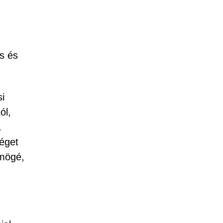
is és
si
ól,
séget
 mögé,