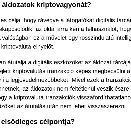
z áldozatok kriptovagyonát?
s célja, hogy rávegye a látogatókat digitális tárcá
apcsolódik, az oldal arra kéri a felhasználót, hogy
A valóságban ez a művelet egy rosszindulatú intelli
kriptovaluta-elnyelőt.
n átutalja a digitális eszközöket az áldozat tárcájá
ejlett kriptovalutás tranzakció képes megbecsülni a
ni a legjövedelmezőbbeket. Mivel ezek a tranzakci
hetnek, az áldozatok nem feltétlenül veszik észre
ogy a kriptovaluta-tranzakciók visszafordíthatatlano
közöket az átutalás után nem lehet visszaszerezni.
k elsődleges célpontja?