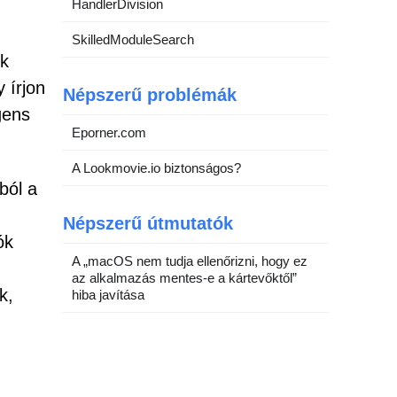
HandlerDivision
SkilledModuleSearch
ik
 írjon
Népszerű problémák
gens
Eporner.com
A Lookmovie.io biztonságos?
ból a
Népszerű útmutatók
ók
A „macOS nem tudja ellenőrizni, hogy ez
az alkalmazás mentes-e a kártevőktől”
k,
hiba javítása