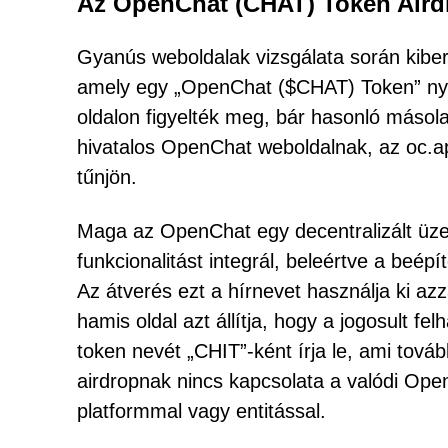
Az OpenChat (CHAT) Token Airdr
Gyanús weboldalak vizsgálata során kiberb
amely egy „OpenChat ($CHAT) Token” nyer
oldalon figyelték meg, bár hasonló másola
hivatalos OpenChat weboldalnak, az oc.a
tűnjön.
Maga az OpenChat egy decentralizált üzen
funkcionalitást integrál, beleértve a beépí
Az átverés ezt a hírnevet használja ki azz
hamis oldal azt állítja, hogy a jogosult f
token nevét „CHIT”-ként írja le, ami tovább
airdropnak nincs kapcsolata a valódi Open
platformmal vagy entitással.