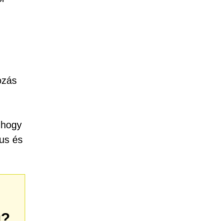
ozás
 hogy
us és
g?