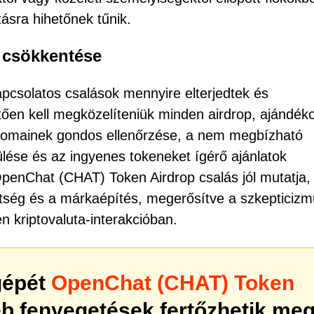
tásra hihetőnek tűnik.
k csökkentése
kapcsolatos csalások mennyire elterjedtek és
ntően kell megközelíteniük minden airdrop, ajándék
A domainek gondos ellenőrzése, a nem megbízható
ülése és az ingyenes tokeneket ígérő ajánlatok
OpenChat (CHAT) Token Airdrop csalás jól mutatja,
rtség és a márkaépítés, megerősítve a szkepticizm
 kriptovaluta-interakcióban.
gépét
OpenChat (CHAT) Token
b fenyegetések fertőzhetik me