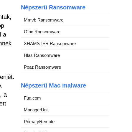
Népszerű Ransomware
ntak,
Mmvb Ransomware
pp
Ofoq Ransomware
l a
imnek
XHAMSTER Ransomware
Hlas Ransomware
Poaz Ransomware
enjét.
Népszerű Mac malware
A
, a
Fuq.com
ett
ManagerUnit
PrimaryRemote