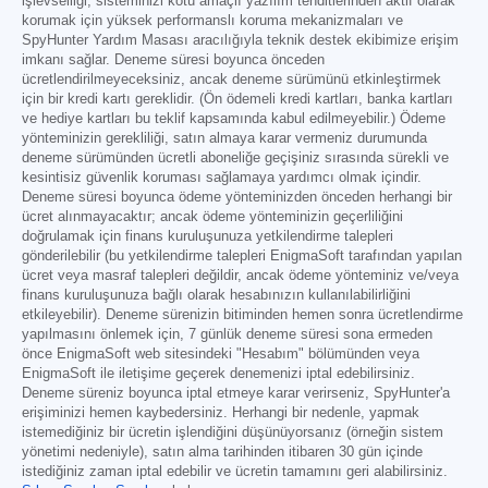
işlevselliği, sisteminizi kötü amaçlı yazılım tehditlerinden aktif olarak
korumak için yüksek performanslı koruma mekanizmaları ve
SpyHunter Yardım Masası aracılığıyla teknik destek ekibimize erişim
imkanı sağlar. Deneme süresi boyunca önceden
ücretlendirilmeyeceksiniz, ancak deneme sürümünü etkinleştirmek
için bir kredi kartı gereklidir. (Ön ödemeli kredi kartları, banka kartları
ve hediye kartları bu teklif kapsamında kabul edilmeyebilir.) Ödeme
yönteminizin gerekliliği, satın almaya karar vermeniz durumunda
deneme sürümünden ücretli aboneliğe geçişiniz sırasında sürekli ve
kesintisiz güvenlik koruması sağlamaya yardımcı olmak içindir.
Deneme süresi boyunca ödeme yönteminizden önceden herhangi bir
ücret alınmayacaktır; ancak ödeme yönteminizin geçerliliğini
doğrulamak için finans kuruluşunuza yetkilendirme talepleri
gönderilebilir (bu yetkilendirme talepleri EnigmaSoft tarafından yapılan
ücret veya masraf talepleri değildir, ancak ödeme yönteminiz ve/veya
finans kuruluşunuza bağlı olarak hesabınızın kullanılabilirliğini
etkileyebilir). Deneme sürenizin bitiminden hemen sonra ücretlendirme
yapılmasını önlemek için, 7 günlük deneme süresi sona ermeden
önce EnigmaSoft web sitesindeki "Hesabım" bölümünden veya
EnigmaSoft ile iletişime geçerek denemenizi iptal edebilirsiniz.
Deneme süreniz boyunca iptal etmeye karar verirseniz, SpyHunter'a
erişiminizi hemen kaybedersiniz. Herhangi bir nedenle, yapmak
istemediğiniz bir ücretin işlendiğini düşünüyorsanız (örneğin sistem
yönetimi nedeniyle), satın alma tarihinden itibaren 30 gün içinde
istediğiniz zaman iptal edebilir ve ücretin tamamını geri alabilirsiniz.