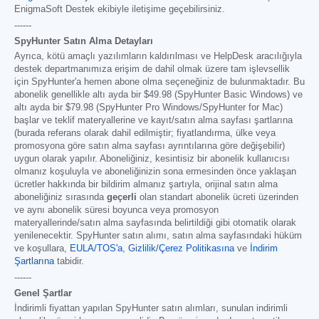
EnigmaSoft Destek ekibiyle iletişime geçebilirsiniz.
------
SpyHunter Satın Alma Detayları
Ayrıca, kötü amaçlı yazılımların kaldırılması ve HelpDesk aracılığıyla
destek departmanımıza erişim de dahil olmak üzere tam işlevsellik
için SpyHunter'a hemen abone olma seçeneğiniz de bulunmaktadır. Bu
abonelik genellikle altı ayda bir
$49.98
(SpyHunter Basic Windows) ve
altı ayda bir
$79.98
(SpyHunter Pro Windows/SpyHunter for Mac)
başlar ve teklif materyallerine ve kayıt/satın alma sayfası şartlarına
(burada referans olarak dahil edilmiştir; fiyatlandırma, ülke veya
promosyona göre satın alma sayfası ayrıntılarına göre değişebilir)
uygun olarak yapılır. Aboneliğiniz, kesintisiz bir abonelik kullanıcısı
olmanız koşuluyla ve aboneliğinizin sona ermesinden önce yaklaşan
ücretler hakkında bir bildirim almanız şartıyla, orijinal satın alma
aboneliğiniz sırasında
geçerli
olan standart abonelik ücreti üzerinden
ve aynı abonelik süresi boyunca veya promosyon
materyallerinde/satın alma sayfasında belirtildiği gibi otomatik olarak
yenilenecektir. SpyHunter satın alımı, satın alma sayfasındaki hüküm
ve koşullara,
EULA/TOS'a
,
Gizlilik/Çerez Politikasına
ve
İndirim
Şartlarına
tabidir.
------
Genel Şartlar
İndirimli fiyattan yapılan SpyHunter satın alımları, sunulan indirimli