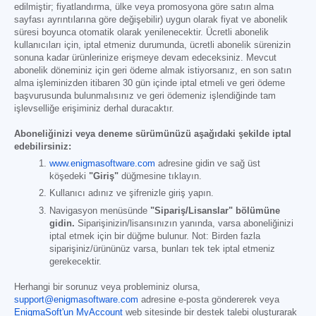
edilmiştir; fiyatlandırma, ülke veya promosyona göre satın alma
sayfası ayrıntılarına göre değişebilir) uygun olarak fiyat ve abonelik
süresi boyunca otomatik olarak yenilenecektir. Ücretli abonelik
kullanıcıları için, iptal etmeniz durumunda, ücretli abonelik sürenizin
sonuna kadar ürünlerinize erişmeye devam edeceksiniz. Mevcut
abonelik döneminiz için geri ödeme almak istiyorsanız, en son satın
alma işleminizden itibaren 30 gün içinde iptal etmeli ve geri ödeme
başvurusunda bulunmalısınız ve geri ödemeniz işlendiğinde tam
işlevselliğe erişiminiz derhal duracaktır.
Aboneliğinizi veya deneme sürümünüzü aşağıdaki şekilde iptal
edebilirsiniz:
www.enigmasoftware.com
adresine gidin ve sağ üst
köşedeki
"Giriş"
düğmesine tıklayın.
Kullanıcı adınız ve şifrenizle giriş yapın.
Navigasyon menüsünde
"Sipariş/Lisanslar" bölümüne
gidin.
Siparişinizin/lisansınızın yanında, varsa aboneliğinizi
iptal etmek için bir düğme bulunur. Not: Birden fazla
siparişiniz/ürününüz varsa, bunları tek tek iptal etmeniz
gerekecektir.
Herhangi bir sorunuz veya probleminiz olursa,
support@enigmasoftware.com
adresine e-posta göndererek veya
EnigmaSoft'un MyAccount
web sitesinde bir destek talebi oluşturarak