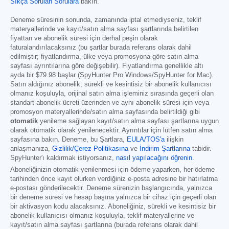
Sıkça Sorulan Sorulara
bakın.
Deneme süresinin sonunda, zamanında iptal etmediyseniz, teklif
materyallerinde ve kayıt/satın alma sayfası şartlarında belirtilen
fiyattan ve abonelik süresi için derhal peşin olarak
faturalandırılacaksınız (bu şartlar burada referans olarak dahil
edilmiştir; fiyatlandırma, ülke veya promosyona göre satın alma
sayfası ayrıntılarına göre değişebilir). Fiyatlandırma genellikle altı
ayda bir
$79.98
başlar (SpyHunter Pro Windows/SpyHunter for Mac).
Satın aldığınız abonelik, sürekli ve kesintisiz bir abonelik kullanıcısı
olmanız koşuluyla, orijinal satın alma işleminiz sırasında geçerli olan
standart abonelik ücreti üzerinden ve aynı abonelik süresi için veya
promosyon materyallerinde/satın alma sayfasında belirtildiği gibi
otomatik
yenileme sağlayan kayıt/satın alma sayfası şartlarına uygun
olarak otomatik olarak yenilenecektir. Ayrıntılar için lütfen satın alma
sayfasına bakın. Deneme, bu Şartlara,
EULA/TOS'a
ilişkin
anlaşmanıza,
Gizlilik/Çerez Politikasına
ve
İndirim Şartlarına
tabidir.
SpyHunter'ı kaldırmak istiyorsanız,
nasıl yapılacağını öğrenin
.
Aboneliğinizin otomatik yenilenmesi için ödeme yaparken, her ödeme
tarihinden önce kayıt olurken verdiğiniz e-posta adresine bir hatırlatma
e-postası gönderilecektir. Deneme sürenizin başlangıcında, yalnızca
bir deneme süresi ve hesap başına yalnızca bir cihaz için geçerli olan
bir aktivasyon kodu alacaksınız. Aboneliğiniz, sürekli ve kesintisiz bir
abonelik kullanıcısı olmanız koşuluyla, teklif materyallerine ve
kayıt/satın alma sayfası şartlarına (burada referans olarak dahil