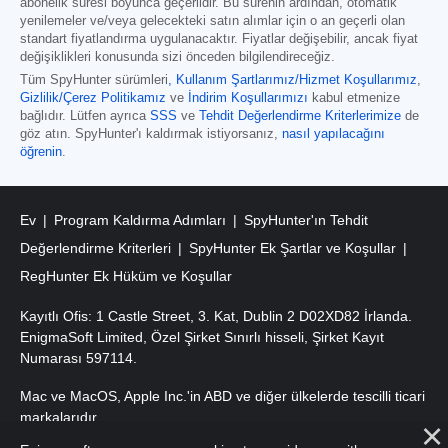
abonelik süresi boyunca geçerlidir. Bu sürenin ardından, otomatik
yenilemeler ve/veya gelecekteki satın alımlar için o an geçerli olan
standart fiyatlandırma uygulanacaktır. Fiyatlar değişebilir, ancak fiyat
değişiklikleri konusunda sizi önceden bilgilendireceğiz.
Tüm SpyHunter sürümleri
,
Kullanım Şartlarımız/Hizmet Koşullarımız
,
Gizlilik/Çerez Politikamız
ve
İndirim Koşullarımızı
kabul etmenize
bağlıdır. Lütfen ayrıca
SSS
ve
Tehdit Değerlendirme Kriterlerimize
de
göz atın. SpyHunter'ı kaldırmak istiyorsanız,
nasıl yapılacağını
öğrenin
.
Ev
Program Kaldırma Adımları
SpyHunter'ın Tehdit
Değerlendirme Kriterleri
SpyHunter Ek Şartlar ve Koşullar
RegHunter Ek Hüküm ve Koşullar
Kayıtlı Ofis: 1 Castle Street, 3. Kat, Dublin 2 D02XD82 İrlanda.
EnigmaSoft Limited, Özel Şirket Sınırlı hisseli, Şirket Kayıt
Numarası 597114.
Mac ve MacOS, Apple Inc.'in ABD ve diğer ülkelerde tescilli ticari
markalarıdır.