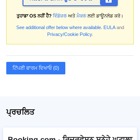
ਤੁਹਾਡਾ OS ਨਹੀਂ ਹੈ?
ਵਿੰਡੋਜ਼®
ਅਤੇ
ਮੈਕ®
ਲਈ ਡਾਊਨਲੋਡ ਕਰੋ।
See additional offer below where available.
EULA
and
Privacy/Cookie Policy
.
ਟਿੱਪਣੀ ਫਾਰਮ ਦਿਖਾਓ (0)
ਪ੍ਰਚਲਿਤ
Booking.com - ਰਿਜ਼ਰਵੇਸ਼ਨ ਸੁਨੇਹੇ ਘੁਟਾਲਾ