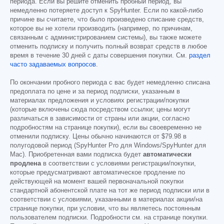
периода. Если вы решите отменить пробный период, вы
немедленно потеряете доступ к SpyHunter. Если по какой-либо
причине вы считаете, что было произведено списание средств,
которое вы не хотели производить (например, по причинам,
связанным с администрированием системы), вы также можете
отменить подписку и получить полный возврат средств в любое
время в течение 30 дней с даты совершения покупки. См.
раздел
часто задаваемых вопросов
.
По окончании пробного периода с вас будет немедленно списана
предоплата по цене и за период подписки, указанным в
материалах предложения и условиях регистрации/покупки
(которые включены сюда посредством ссылки; цены могут
различаться в зависимости от страны или акции, согласно
подробностям на странице покупки), если вы своевременно не
отменили подписку. Цены обычно начинаются от
$79.98
в
полугодовой период (SpyHunter Pro для Windows/SpyHunter для
Mac). Приобретенная вами подписка будет
автоматически
продлена
в соответствии с условиями регистрации/покупки,
которые предусматривают автоматическое продление по
действующей на момент вашей первоначальной покупки
стандартной абонентской плате на тот же период подписки или в
соответствии с условиями, указанными в материалах акции/на
странице покупки, при условии, что вы являетесь постоянным
пользователем подписки. Подробности см. на странице покупки.