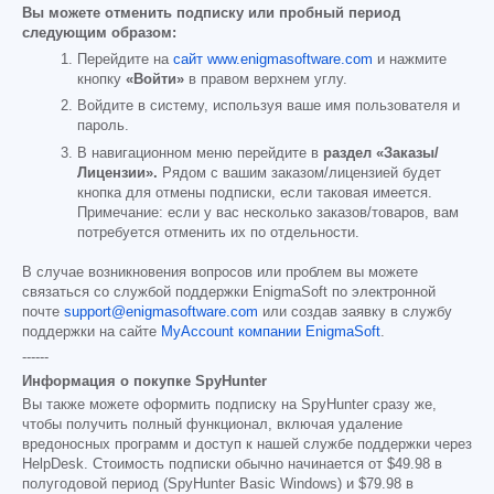
Вы можете отменить подписку или пробный период
следующим образом:
Перейдите на
сайт www.enigmasoftware.com
и нажмите
кнопку
«Войти»
в правом верхнем углу.
Войдите в систему, используя ваше имя пользователя и
пароль.
В навигационном меню перейдите в
раздел «Заказы/
Лицензии».
Рядом с вашим заказом/лицензией будет
кнопка для отмены подписки, если таковая имеется.
Примечание: если у вас несколько заказов/товаров, вам
потребуется отменить их по отдельности.
В случае возникновения вопросов или проблем вы можете
связаться со службой поддержки EnigmaSoft по электронной
почте
support@enigmasoftware.com
или создав заявку в службу
поддержки на сайте
MyAccount компании EnigmaSoft
.
------
Информация о покупке SpyHunter
Вы также можете оформить подписку на SpyHunter сразу же,
чтобы получить полный функционал, включая удаление
вредоносных программ и доступ к нашей службе поддержки через
HelpDesk. Стоимость подписки обычно начинается от
$49.98
в
полугодовой период (SpyHunter Basic Windows) и
$79.98
в