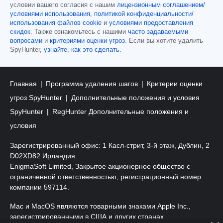
условии вашего согласия с нашим
лицензионным соглашением/
условиями использования
,
политикой конфиденциальности/
использования файлов cookie
и
условиями предоставления
скидок
. Также ознакомьтесь с нашими
часто задаваемыми
вопросами
и
критериями оценки угроз
. Если вы хотите удалить
SpyHunter,
узнайте, как это сделать
.
Главная
Программа удаления шагов
Критерии оценки
угроз SpyHunter
Дополнительные положения и условия
SpyHunter
RegHunter Дополнительные положения и
условия
Зарегистрированный офис: 1 Касл-стрит, 3-й этаж, Дублин, 2
D02XD82 Ирландия.
EnigmaSoft Limited, Закрытое акционерное общество с
ограниченной ответственностью, регистрационный номер
компании 597114.
Mac и MacOS являются товарными знаками Apple Inc.,
зарегистрированными в США и других странах.