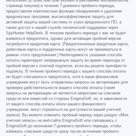
нескольких устройствах (как указано в рекламных материалах/на
странице покупки) в течение 7-дневного пробного периода,
предоставляя комплексные функции обнаружения и удаления
вредоносных программ, высокоэффективную защиту для
активной защиты вашей системы от угроз вредоносного ПО, а
также доступ к нашей службе технической поддержки через
SpyHunter HelpDesk. В течение пробного периода с вас не будет
взиматься предоплата, однако для активации пробной версии
потребуется кредитная карта. (Предоплаченные кредитные карты,
дебетовые карты и подарочные карты могут не приниматься в
рамках этого предложения.) Необходимость указания способа
оплаты гарантирует непрерывную защиту во время перехода от
пробной версии к платной подписке, если вы решите приобрести
подписку. В течение пробного периода с вашего способа оплаты
не будет списываться предоплата, хотя в ваше финансовое
учреждение могут быть отправлены запросы на авторизацию для
проверки действительности вашего способа оплаты (такие
запросы на авторизацию не являются запросами на списание
средств или комиссий со стороны EnigmaSoft, но, в зависимости
от вашего способа оплаты и/или вашего финансового
учреждения, могут отразиться на доступности вашей учетной
записи). Вы можете отменить пробный период через раздел «Моя
учетная запись» на веб-сайте EnigmaSoft или связавшись с
EnigmaSoft до окончания 7-дневного пробного периода, чтобы
избежать списания средств сразу после истечения пробного