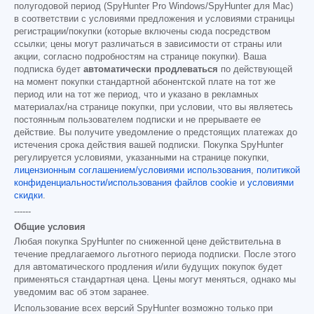
полугодовой период (SpyHunter Pro Windows/SpyHunter для Mac)
в соответствии с условиями предложения и условиями страницы
регистрации/покупки (которые включены сюда посредством
ссылки; цены могут различаться в зависимости от страны или
акции, согласно подробностям на странице покупки). Ваша
подписка будет
автоматически продлеваться
по действующей
на момент покупки стандартной абонентской плате на тот же
период или на тот же период, что и указано в рекламных
материалах/на странице покупки, при условии, что вы являетесь
постоянным пользователем подписки и не прерываете ее
действие. Вы получите уведомление о предстоящих платежах до
истечения срока действия вашей подписки. Покупка SpyHunter
регулируется условиями, указанными на странице покупки,
лицензионным соглашением/условиями использования
,
политикой
конфиденциальности/использования файлов cookie
и
условиями
скидки
.
------
Общие условия
Любая покупка SpyHunter по сниженной цене действительна в
течение предлагаемого льготного периода подписки. После этого
для автоматического продления и/или будущих покупок будет
применяться стандартная цена. Цены могут меняться, однако мы
уведомим вас об этом заранее.
Использование всех версий SpyHunter возможно только при