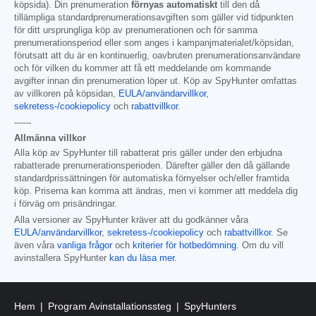
köpsida). Din prenumeration
förnyas automatiskt
till den då
tillämpliga standardprenumerationsavgiften som gäller vid tidpunkten
för ditt ursprungliga köp av prenumerationen och för samma
prenumerationsperiod eller som anges i kampanjmaterialet/köpsidan,
förutsatt att du är en kontinuerlig, oavbruten prenumerationsanvändare
och för vilken du kommer att få ett meddelande om kommande
avgifter innan din prenumeration löper ut. Köp av SpyHunter omfattas
av villkoren på köpsidan,
EULA/användarvillkor
,
sekretess-/cookiepolicy
och
rabattvillkor
.
------
Allmänna villkor
Alla köp av SpyHunter till rabatterat pris gäller under den erbjudna
rabatterade prenumerationsperioden. Därefter gäller den då gällande
standardprissättningen för automatiska förnyelser och/eller framtida
köp. Priserna kan komma att ändras, men vi kommer att meddela dig
i förväg om prisändringar.
Alla versioner av SpyHunter kräver att du godkänner våra
EULA/användarvillkor
,
sekretess-/cookiepolicy
och
rabattvillkor
. Se
även våra
vanliga frågor
och
kriterier för hotbedömning
. Om du vill
avinstallera SpyHunter
kan du läsa mer
.
Hem
Program Avinstallationssteg
SpyHunters