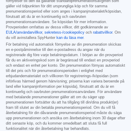
förnyelser till den då gällande standardprenumerationsavgiften som
gäller vid tidpunkten för ditt ursprungliga köp och för samma
prenumerationsperiod eller som anges i kampanjmaterialet/köpsidan,
förutsatt att du är en kontinuerlig och oavbruten
prenumerationsanvändare. Se köpsidan för mer information.
Provperioden omfattas av dessa villkor, ditt godkännande av
EULA/användarvillkor
,
sekretess-/cookiepolicy
och
rabattvillkor
. Om
du vill avinstallera SpyHunter
kan du läsa mer
.
För betalning vid automatisk förnyelse av din prenumeration skickas
en e-postpåminnelse till den e-postadress du angav när du
registrerade dig före varje betalningsdatum. I början av din provperiod
får du en aktiveringskod som är begränsad till endast en provperiod
och endast en enhet per konto. Din prenumeration förnyas automatiskt
till det pris och för prenumerationsperioden i enlighet med
erbjudandematerialet och villkoren för registrerings-/köpsidan (som
införlivas härmed genom hänvisning; priserna kan variera beroende på
land eller kampanjinformation per köpsida), förutsatt att du är en
kontinuerlig och oavbruten prenumerationsanvändare. För användare
med betalande prenumerationer gäller att om du säger upp
prenumerationen fortsätter du att ha tillgång till din/dina produkt(er)
fram till slutet av din betalda prenumerationsperiod. Om du vill få
återbetalning för din dåvarande prenumerationsperiod måste du säga
upp prenumerationen och ansöka om återbetalning inom 30 dagar efter
ditt senaste köp, och du kommer omedelbart att sluta få full
funktionalitet när din återbetalning har behandlats.