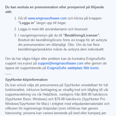
Du kan avsluta en prenumeration eller provperiod på följande
sätt:
Gå till
www.enigmasoftware.com
och klicka på knappen
"Logga in"
längst upp till höger.
Logga in med ditt användarnamn och lösenord.
I navigeringsmenyn går du till
"Beställning/Licenser".
Bredvid din beställning/licens finns en knapp för att avbryta
din prenumeration om tillämpligt. Obs: Om du har flera
beställningar/produkter måste du avbryta dem individuellt.
Om du har några frågor eller problem kan du kontakta EnigmaSofts
support via e-post på
support@enigmasoftware.com
eller genom att
öppna ett supportärende på
EnigmaSofts webbplats Mitt konto
.
------
SpyHunter-köpinformation
Du kan också välja att prenumerera på SpyHunter omedelbart för full
funktionalitet, inklusive borttagning av skadlig kod och tillgång till vår
supportavdelning via vår HelpDesk, vanligtvis från
$49.98
halvårsvis
(SpyHunter Basic Windows) och
$79.98
halvårsvis (SpyHunter Pro
Windows/SpyHunter för Mac) i enlighet med erbjudandematerialet och
villkoren för registrerings-/köpsidan (som införlivas häri genom
hänvisning; priserna kan variera beroende på land eller kampanj per