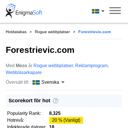
Skip
to
Svenska
content
Hotdatabas
Rogue webbplatser
Forestrievic.com
Forestrievic.com
Med
Mezo
år
Rogue webbplatser
,
Reklamprogram
,
Webbläsarkapare
Översätt till:
Svenska
Scorekort för hot
?
Popularity Rank:
8,325
Hotnivå:
20 % (Vanligt)
Infekterade datorer:
18