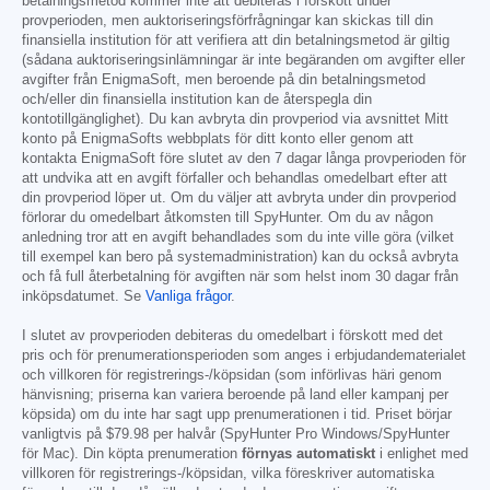
betalningsmetod kommer inte att debiteras i förskott under
provperioden, men auktoriseringsförfrågningar kan skickas till din
finansiella institution för att verifiera att din betalningsmetod är giltig
(sådana auktoriseringsinlämningar är inte begäranden om avgifter eller
avgifter från EnigmaSoft, men beroende på din betalningsmetod
och/eller din finansiella institution kan de återspegla din
kontotillgänglighet). Du kan avbryta din provperiod via avsnittet Mitt
konto på EnigmaSofts webbplats för ditt konto eller genom att
kontakta EnigmaSoft före slutet av den 7 dagar långa provperioden för
att undvika att en avgift förfaller och behandlas omedelbart efter att
din provperiod löper ut. Om du väljer att avbryta under din provperiod
förlorar du omedelbart åtkomsten till SpyHunter. Om du av någon
anledning tror att en avgift behandlades som du inte ville göra (vilket
till exempel kan bero på systemadministration) kan du också avbryta
och få full återbetalning för avgiften när som helst inom 30 dagar från
inköpsdatumet. Se
Vanliga frågor
.
I slutet av provperioden debiteras du omedelbart i förskott med det
pris och för prenumerationsperioden som anges i erbjudandematerialet
och villkoren för registrerings-/köpsidan (som införlivas häri genom
hänvisning; priserna kan variera beroende på land eller kampanj per
köpsida) om du inte har sagt upp prenumerationen i tid. Priset börjar
vanligtvis på
$79.98
per halvår (SpyHunter Pro Windows/SpyHunter
för Mac). Din köpta prenumeration
förnyas automatiskt
i enlighet med
villkoren för registrerings-/köpsidan, vilka föreskriver automatiska