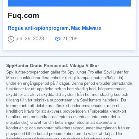
Fuq.com
Rogue anti-spionprogram
,
Mac Malware
juni 26, 2023
21,209
SpyHunter Gratis Provperiod: Viktiga Villkor
SpyHunter-provperioden gäller för SpyHunter Pro eller SpyHunter för
Mac och inkluderar flera enheter (enligt kampanjmaterial/köpsida)
under en engångsperiod på 7 dagar. Denna period erbjuder omfattande
funktioner för att upptäcka och ta bort skadlig kod, högpresterande
skydd för att aktivt skydda ditt system från hot mot skadlig kod och
tillgång till vårt tekniska supportteam via SpyHunters helpdesk. Du
kommer inte att debiteras i förskott under provperioden, men ett
kreditkort krävs för att aktivera provperioden. (Förbetalda kreditkort,
betalkort och presentkort accepteras eventuellt inte under detta
erbjudande.) Kravet för din betalningsmetod är att säkerställa
kontinuerligt och oavbrutet säkerhetsskydd under övergången från en
provperiod till en betald prenumeration om du väljer att köpa. Din