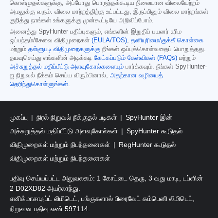
கொள்முதல்களுக்கு, அப்போது பொருந்தக்கூடிய நிலையான விலையேற்றம்
அமலுக்கு வரும். விலை மாற்றத்திற்கு உட்பட்டது, இருப்பினும் விலை மாற்றங்கள்
குறித்து நாங்கள் உங்களுக்கு முன்கூட்டியே அறிவிப்போம்.
அனைத்து SpyHunter பதிப்புகளும், எங்களின் இறுதிப் பயனர் உரிம
ஒப்பந்தம்/சேவை விதிமுறைகள்
(EULA/TOS)
,
தனியுரிமை/குக்கீ கொள்கை
மற்றும்
தள்ளுபடி விதிமுறைகளுக்கு
நீங்கள் ஒப்புக்கொள்வதைப் பொறுத்தது.
தயவுசெய்து எங்களின் அடிக்கடி
கேட்கப்படும் கேள்விகள் (FAQs)
மற்றும்
அச்சுறுத்தல் மதிப்பீட்டு அளவுகோல்களையும்
பார்க்கவும். நீங்கள் SpyHunter-
ஐ நிறுவல் நீக்கம் செய்ய விரும்பினால்,
அதற்கான வழியைத்
தெரிந்துகொள்ளுங்கள்
.
முகப்பு
நிரல் நிறுவல் நீக்குதல் படிகள்
SpyHunter இன்
அச்சுறுத்தல் மதிப்பீட்டு அளவுகோல்கள்
SpyHunter கூடுதல்
விதிமுறைகள் மற்றும் நிபந்தனைகள்
RegHunter கூடுதல்
விதிமுறைகள் மற்றும் நிபந்தனைகள்
பதிவு செய்யப்பட்ட அலுவலகம்: 1 கோட்டை தெரு, 3 வது மாடி, டப்ளின்
2 D02XD82 அயர்லாந்து.
எனிக்மாசாஃப்ட் லிமிடெட், பங்குகளால் பிரைவேட் கம்பெனி லிமிடெட்,
நிறுவன பதிவு எண் 597114.