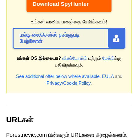
Download SpyHunter
உங்கள் வணிக பணத்தை சேமிக்கவும்!
மல்டி-லைசென்ஸ் தள்ளுபடி
மேற்கோள்
உங்கள் OS இல்லையா?
விண்டோஸ்®
மற்றும்
மேக்®
க்கு
பதிவிறக்கவும்.
See additional offer below where available.
EULA
and
Privacy/Cookie Policy
.
URLகள்
Forestrievic.com பின்வரும் URLகளை அழைக்கலாம்: