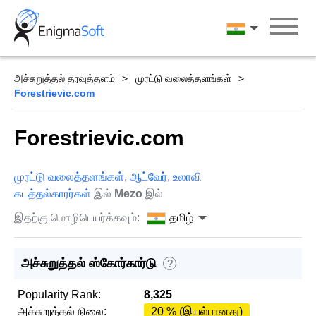
Skip
to
தமிழ்
content
அச்சுறுத்தல் தரவுத்தளம்
முரட்டு வலைத்தளங்கள்
Forestrievic.com
Forestrievic.com
முரட்டு வலைத்தளங்கள்
,
ஆட்வேர்
,
உலாவி
கடத்தல்காரர்கள்
இல்
Mezo
இல்
இதற்கு மொழிபெயர்க்கவும்:
தமிழ்
அச்சுறுத்தல் ஸ்கோர்கார்டு
?
Popularity Rank:
8,325
அச்சுறுத்தல் நிலை:
20 % (இயல்பானது)