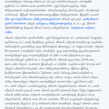
காலத்திற்கும் அல்லது விளம்பரப் பொருட்கள்/கொள்முதல் பக்கத்தில்
குறிப்பிடப்பட்டுள்ளபடியும் தானியங்கிப் புதுப்பித்தல்களுக்கு அந்த
விதிமுறைகள் வழிவகுக்கின்றன. விவரங்களுக்கு கொள்முதல் பக்கத்தைப்
பார்க்கவும். இந்தச் சோதனையானது இந்த விதிமுறைகள், இறுதிப் பயனர்
உரிம ஒப்பந்தம்/சேவை விதிமுறைகளுக்கான
உங்கள் ஒப்புதல்,
தனியுரிமை/
குக்கீ கொள்கை
மற்றும்
தள்ளுபடி விதிமுறைகளுக்கு
உட்பட்டது. நீங்கள்
SpyHunter-ஐ நிறுவல் நீக்கம் செய்ய விரும்பினால்,
அதற்கான வழியை
அறிக
.
உங்கள் சந்தாவின் தானியங்கிப் புதுப்பித்தலுக்கான கட்டணத்தைச் செலுத்த,
ஒவ்வொரு கட்டணத் தேதிக்கு முன்பும், நீங்கள் பதிவுசெய்யும்போது வழங்கிய
மின்னஞ்சல் முகவரிக்கு ஒரு மின்னஞ்சல் நினைவூட்டல் அனுப்பப்படும். உங்கள்
சோதனைக் காலத்தின் தொடக்கத்தில், ஒரு கணக்கிற்கு ஒரு சோதனைக்
காலத்திற்கும் ஒரு சாதனத்திற்கும் மட்டுமே பயன்படுத்தக்கூடிய ஒரு
செயல்படுத்தும் குறியீட்டைப் பெறுவீர்கள். நீங்கள் ஒரு தொடர்ச்சியான,
தடையற்ற சந்தாப் பயனராக இருக்கும் பட்சத்தில், வழங்கப்படும் பொருட்கள்
மற்றும் பதிவு/கொள்முதல் பக்க விதிமுறைகளின்படி (இவை இங்கு
மேற்கோளாக இணைக்கப்பட்டுள்ளன; நாடு அல்லது விளம்பரத்தின்படி
கொள்முதல் பக்க விவரங்களுக்கு ஏற்ப விலை மாறுபடலாம்) உங்கள் சந்தா,
அதே விலையிலும் சந்தாக் காலத்திற்கும் தானாகவே புதுப்பிக்கப்படும்.
கட்டணச் சந்தாப் பயனர்களுக்கு, நீங்கள் ரத்துசெய்தால், உங்கள் கட்டணச்
சந்தாக் காலம் முடியும் வரை உங்கள் தயாரிப்பு(களை) தொடர்ந்து அணுகலாம்.
உங்கள் தற்போதைய சந்தாக் காலத்திற்கான பணத்தைத் திரும்பப் பெற
விரும்பினால், நீங்கள் கடைசியாக வாங்கிய 30 நாட்களுக்குள் ரத்துசெய்து
பணத்தைத் திரும்பப் பெற விண்ணப்பிக்க வேண்டும், மேலும் உங்கள் பணம்
திரும்பச் செலுத்தப்பட்டவுடன் முழுமையான செயல்பாடுகளைப் பெறுவது