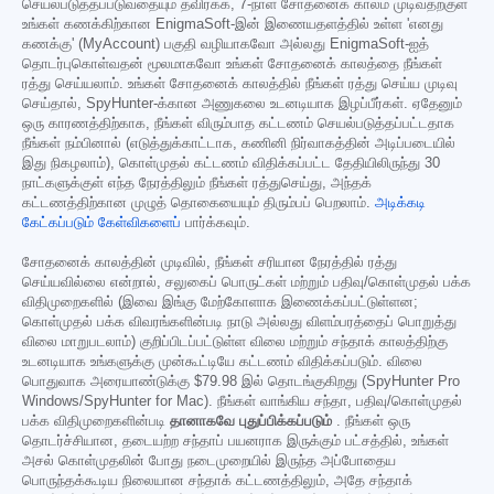
செயல்படுத்தப்படுவதையும் தவிர்க்க, 7-நாள் சோதனைக் காலம் முடிவதற்குள்
உங்கள் கணக்கிற்கான EnigmaSoft-இன் இணையதளத்தில் உள்ள 'எனது
கணக்கு' (MyAccount) பகுதி வழியாகவோ அல்லது EnigmaSoft-ஐத்
தொடர்புகொள்வதன் மூலமாகவோ உங்கள் சோதனைக் காலத்தை நீங்கள்
ரத்து செய்யலாம். உங்கள் சோதனைக் காலத்தில் நீங்கள் ரத்து செய்ய முடிவு
செய்தால், SpyHunter-க்கான அணுகலை உடனடியாக இழப்பீர்கள். ஏதேனும்
ஒரு காரணத்திற்காக, நீங்கள் விரும்பாத கட்டணம் செயல்படுத்தப்பட்டதாக
நீங்கள் நம்பினால் (எடுத்துக்காட்டாக, கணினி நிர்வாகத்தின் அடிப்படையில்
இது நிகழலாம்), கொள்முதல் கட்டணம் விதிக்கப்பட்ட தேதியிலிருந்து 30
நாட்களுக்குள் எந்த நேரத்திலும் நீங்கள் ரத்துசெய்து, அந்தக்
கட்டணத்திற்கான முழுத் தொகையையும் திரும்பப் பெறலாம்.
அடிக்கடி
கேட்கப்படும் கேள்விகளைப்
பார்க்கவும்.
சோதனைக் காலத்தின் முடிவில், நீங்கள் சரியான நேரத்தில் ரத்து
செய்யவில்லை என்றால், சலுகைப் பொருட்கள் மற்றும் பதிவு/கொள்முதல் பக்க
விதிமுறைகளில் (இவை இங்கு மேற்கோளாக இணைக்கப்பட்டுள்ளன;
கொள்முதல் பக்க விவரங்களின்படி நாடு அல்லது விளம்பரத்தைப் பொறுத்து
விலை மாறுபடலாம்) குறிப்பிடப்பட்டுள்ள விலை மற்றும் சந்தாக் காலத்திற்கு
உடனடியாக உங்களுக்கு முன்கூட்டியே கட்டணம் விதிக்கப்படும். விலை
பொதுவாக அரையாண்டுக்கு
$79.98
இல் தொடங்குகிறது (SpyHunter Pro
Windows/SpyHunter for Mac). நீங்கள் வாங்கிய சந்தா, பதிவு/கொள்முதல்
பக்க விதிமுறைகளின்படி
தானாகவே புதுப்பிக்கப்படும்
. நீங்கள் ஒரு
தொடர்ச்சியான, தடையற்ற சந்தாப் பயனராக இருக்கும் பட்சத்தில், உங்கள்
அசல் கொள்முதலின் போது நடைமுறையில் இருந்த அப்போதைய
பொருந்தக்கூடிய நிலையான சந்தாக் கட்டணத்திலும், அதே சந்தாக்