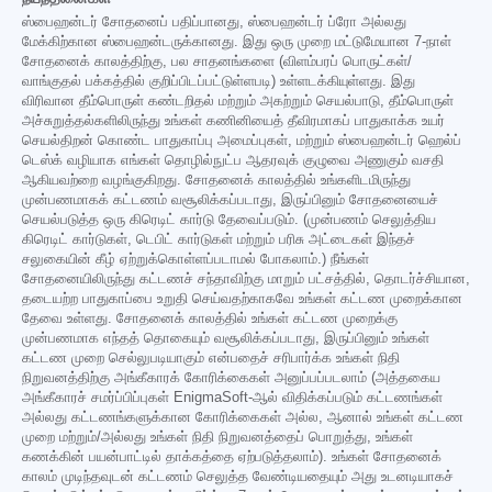
ஸ்பைஹன்டர் சோதனைப் பதிப்பானது, ஸ்பைஹன்டர் ப்ரோ அல்லது
மேக்கிற்கான ஸ்பைஹன்டருக்கானது. இது ஒரு முறை மட்டுமேயான 7-நாள்
சோதனைக் காலத்திற்கு, பல சாதனங்களை (விளம்பரப் பொருட்கள்/
வாங்குதல் பக்கத்தில் குறிப்பிடப்பட்டுள்ளபடி) உள்ளடக்கியுள்ளது. இது
விரிவான தீம்பொருள் கண்டறிதல் மற்றும் அகற்றும் செயல்பாடு, தீம்பொருள்
அச்சுறுத்தல்களிலிருந்து உங்கள் கணினியைத் தீவிரமாகப் பாதுகாக்க உயர்
செயல்திறன் கொண்ட பாதுகாப்பு அமைப்புகள், மற்றும் ஸ்பைஹன்டர் ஹெல்ப்
டெஸ்க் வழியாக எங்கள் தொழில்நுட்ப ஆதரவுக் குழுவை அணுகும் வசதி
ஆகியவற்றை வழங்குகிறது. சோதனைக் காலத்தில் உங்களிடமிருந்து
முன்பணமாகக் கட்டணம் வசூலிக்கப்படாது, இருப்பினும் சோதனையைச்
செயல்படுத்த ஒரு கிரெடிட் கார்டு தேவைப்படும். (முன்பணம் செலுத்திய
கிரெடிட் கார்டுகள், டெபிட் கார்டுகள் மற்றும் பரிசு அட்டைகள் இந்தச்
சலுகையின் கீழ் ஏற்றுக்கொள்ளப்படாமல் போகலாம்.) நீங்கள்
சோதனையிலிருந்து கட்டணச் சந்தாவிற்கு மாறும் பட்சத்தில், தொடர்ச்சியான,
தடையற்ற பாதுகாப்பை உறுதி செய்வதற்காகவே உங்கள் கட்டண முறைக்கான
தேவை உள்ளது. சோதனைக் காலத்தில் உங்கள் கட்டண முறைக்கு
முன்பணமாக எந்தத் தொகையும் வசூலிக்கப்படாது, இருப்பினும் உங்கள்
கட்டண முறை செல்லுபடியாகும் என்பதைச் சரிபார்க்க உங்கள் நிதி
நிறுவனத்திற்கு அங்கீகாரக் கோரிக்கைகள் அனுப்பப்படலாம் (அத்தகைய
அங்கீகாரச் சமர்ப்பிப்புகள் EnigmaSoft-ஆல் விதிக்கப்படும் கட்டணங்கள்
அல்லது கட்டணங்களுக்கான கோரிக்கைகள் அல்ல, ஆனால் உங்கள் கட்டண
முறை மற்றும்/அல்லது உங்கள் நிதி நிறுவனத்தைப் பொறுத்து, உங்கள்
கணக்கின் பயன்பாட்டில் தாக்கத்தை ஏற்படுத்தலாம்). உங்கள் சோதனைக்
காலம் முடிந்தவுடன் கட்டணம் செலுத்த வேண்டியதையும் அது உடனடியாகச்