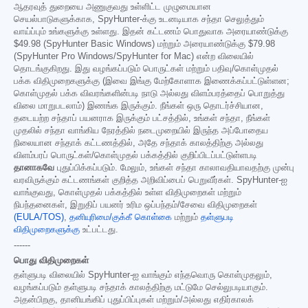
ஆதரவுத் துறையை அணுகுவது உள்ளிட்ட முழுமையான
செயல்பாடுகளுக்காக, SpyHunter-க்கு உடனடியாக சந்தா செலுத்தும்
வாய்ப்பும் உங்களுக்கு உள்ளது. இதன் கட்டணம் பொதுவாக அரையாண்டுக்கு
$49.98
(SpyHunter Basic Windows) மற்றும் அரையாண்டுக்கு
$79.98
(SpyHunter Pro Windows/SpyHunter for Mac) என்ற விலையில்
தொடங்குகிறது. இது வழங்கப்படும் பொருட்கள் மற்றும் பதிவு/கொள்முதல்
பக்க விதிமுறைகளுக்கு (இவை இங்கு மேற்கோளாக இணைக்கப்பட்டுள்ளன;
கொள்முதல் பக்க விவரங்களின்படி நாடு அல்லது விளம்பரத்தைப் பொறுத்து
விலை மாறுபடலாம்) இணங்க இருக்கும். நீங்கள் ஒரு தொடர்ச்சியான,
தடையற்ற சந்தாப் பயனராக இருக்கும் பட்சத்தில், உங்கள் சந்தா, நீங்கள்
முதலில் சந்தா வாங்கிய நேரத்தில் நடைமுறையில் இருந்த அப்போதைய
நிலையான சந்தாக் கட்டணத்தில், அதே சந்தாக் காலத்திற்கு அல்லது
விளம்பரப் பொருட்கள்/கொள்முதல் பக்கத்தில் குறிப்பிடப்பட்டுள்ளபடி
தானாகவே
புதுப்பிக்கப்படும். மேலும், உங்கள் சந்தா காலாவதியாவதற்கு முன்பு
வரவிருக்கும் கட்டணங்கள் குறித்த அறிவிப்பைப் பெறுவீர்கள். SpyHunter-ஐ
வாங்குவது, கொள்முதல் பக்கத்தில் உள்ள விதிமுறைகள் மற்றும்
நிபந்தனைகள், இறுதிப் பயனர் உரிம ஒப்பந்தம்/சேவை விதிமுறைகள்
(EULA/TOS)
,
தனியுரிமை/குக்கீ கொள்கை
மற்றும்
தள்ளுபடி
விதிமுறைகளுக்கு
உட்பட்டது.
------
பொது விதிமுறைகள்
தள்ளுபடி விலையில் SpyHunter-ஐ வாங்கும் எந்தவொரு கொள்முதலும்,
வழங்கப்படும் தள்ளுபடி சந்தாக் காலத்திற்கு மட்டுமே செல்லுபடியாகும்.
அதன்பிறகு, தானியங்கிப் புதுப்பிப்புகள் மற்றும்/அல்லது எதிர்காலக்