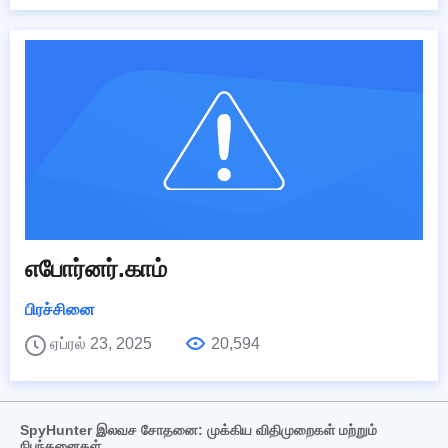
எபோர்னர்.காம்
பிரச்சினை
ஏப்ரல் 23, 2025
20,594
SpyHunter இலவச சோதனை: முக்கிய விதிமுறைகள் மற்றும்
நிபந்தனைகள்