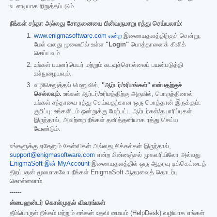
உடனடியாக நிறுத்தப்படும்.
நீங்கள் சந்தா அல்லது சோதனையை பின்வருமாறு ரத்து செய்யலாம்:
www.enigmasoftware.com என்ற
இணையதளத்திற்குச் சென்று,
மேல் வலது மூலையில் உள்ள
"Login"
பொத்தானைக் கிளிக்
செய்யவும்.
உங்கள் பயனர்பெயர் மற்றும் கடவுச்சொல்லைப் பயன்படுத்தி
உள்நுழையவும்.
வழிசெலுத்தல் மெனுவில்,
"ஆர்டர்/உரிமங்கள்" என்பதற்குச்
செல்லவும்.
உங்கள் ஆர்டர்/உரிமத்திற்கு அருகில், பொருந்தினால்
உங்கள் சந்தாவை ரத்து செய்வதற்கான ஒரு பொத்தான் இருக்கும்.
குறிப்பு: உங்களிடம் ஒன்றுக்கு மேற்பட்ட ஆர்டர்கள்/தயாரிப்புகள்
இருந்தால், அவற்றை நீங்கள் தனித்தனியாக ரத்து செய்ய
வேண்டும்.
உங்களுக்கு ஏதேனும் கேள்விகள் அல்லது சிக்கல்கள் இருந்தால்,
support@enigmasoftware.com
என்ற மின்னஞ்சல் முகவரியிலோ அல்லது
EnigmaSoft-இன் MyAccount
இணையதளத்தில் ஒரு ஆதரவு டிக்கெட்டைத்
திறப்பதன் மூலமாகவோ நீங்கள் EnigmaSoft ஆதரவைத் தொடர்பு
கொள்ளலாம்.
------
ஸ்பைஹன்டர் கொள்முதல் விவரங்கள்
தீம்பொருள் நீக்கம் மற்றும் எங்கள் உதவி மையம் (HelpDesk) வழியாக எங்கள்