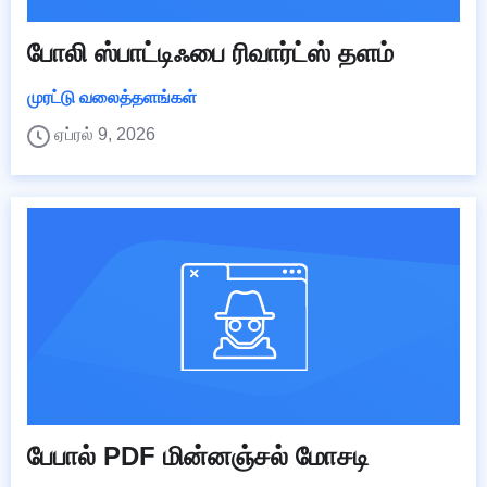
போலி ஸ்பாட்டிஃபை ரிவார்ட்ஸ் தளம்
முரட்டு வலைத்தளங்கள்
ஏப்ரல் 9, 2026
பேபால் PDF மின்னஞ்சல் மோசடி