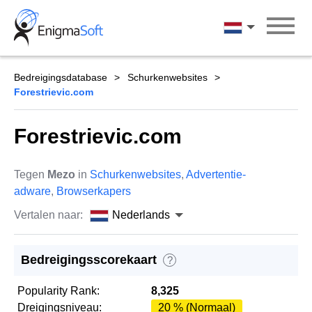
Skip
to
Nederlands
content
Bedreigingsdatabase
Schurkenwebsites
Forestrievic.com
Forestrievic.com
Tegen
Mezo
in
Schurkenwebsites
,
Advertentie-
adware
,
Browserkapers
Vertalen naar:
Nederlands
Bedreigingsscorekaart
?
Popularity Rank:
8,325
Dreigingsniveau:
20 % (Normaal)