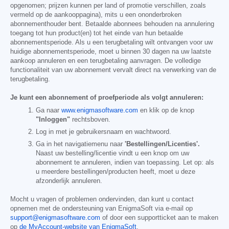
opgenomen; prijzen kunnen per land of promotie verschillen, zoals
vermeld op de aankooppagina), mits u een ononderbroken
abonnementhouder bent. Betaalde abonnees behouden na annulering
toegang tot hun product(en) tot het einde van hun betaalde
abonnementsperiode. Als u een terugbetaling wilt ontvangen voor uw
huidige abonnementsperiode, moet u binnen 30 dagen na uw laatste
aankoop annuleren en een terugbetaling aanvragen. De volledige
functionaliteit van uw abonnement vervalt direct na verwerking van de
terugbetaling.
Je kunt een abonnement of proefperiode als volgt annuleren:
Ga naar
www.enigmasoftware.com
en klik op de knop
"Inloggen"
rechtsboven.
Log in met je gebruikersnaam en wachtwoord.
Ga in het navigatiemenu naar
'Bestellingen/Licenties'.
Naast uw bestelling/licentie vindt u een knop om uw
abonnement te annuleren, indien van toepassing. Let op: als
u meerdere bestellingen/producten heeft, moet u deze
afzonderlijk annuleren.
Mocht u vragen of problemen ondervinden, dan kunt u contact
opnemen met de ondersteuning van EnigmaSoft via e-mail op
support@enigmasoftware.com
of door een supportticket aan te maken
op
de MyAccount-website van EnigmaSoft
.