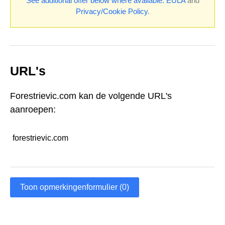
See additional offer below where available.
EULA
and
Privacy/Cookie Policy
.
URL's
Forestrievic.com kan de volgende URL's
aanroepen:
forestrievic.com
Toon opmerkingenformulier (0)