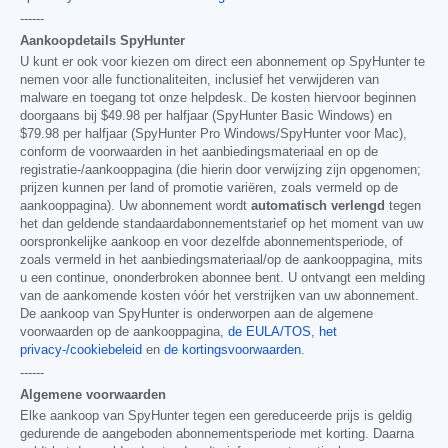
------
Aankoopdetails SpyHunter
U kunt er ook voor kiezen om direct een abonnement op SpyHunter te
nemen voor alle functionaliteiten, inclusief het verwijderen van
malware en toegang tot onze helpdesk. De kosten hiervoor beginnen
doorgaans bij
$49.98
per halfjaar (SpyHunter Basic Windows) en
$79.98
per halfjaar (SpyHunter Pro Windows/SpyHunter voor Mac),
conform de voorwaarden in het aanbiedingsmateriaal en op de
registratie-/aankooppagina (die hierin door verwijzing zijn opgenomen;
prijzen kunnen per land of promotie variëren, zoals vermeld op de
aankooppagina). Uw abonnement wordt
automatisch verlengd
tegen
het dan geldende standaardabonnementstarief op het moment van uw
oorspronkelijke aankoop en voor dezelfde abonnementsperiode, of
zoals vermeld in het aanbiedingsmateriaal/op de aankooppagina, mits
u een continue, ononderbroken abonnee bent. U ontvangt een melding
van de aankomende kosten vóór het verstrijken van uw abonnement.
De aankoop van SpyHunter is onderworpen aan de algemene
voorwaarden op de aankooppagina,
de EULA/TOS
,
het
privacy-/cookiebeleid
en
de kortingsvoorwaarden
.
------
Algemene voorwaarden
Elke aankoop van SpyHunter tegen een gereduceerde prijs is geldig
gedurende de aangeboden abonnementsperiode met korting. Daarna