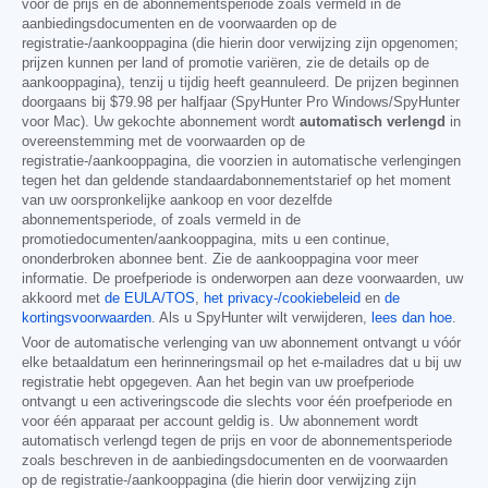
voor de prijs en de abonnementsperiode zoals vermeld in de
aanbiedingsdocumenten en de voorwaarden op de
registratie-/aankooppagina (die hierin door verwijzing zijn opgenomen;
prijzen kunnen per land of promotie variëren, zie de details op de
aankooppagina), tenzij u tijdig heeft geannuleerd. De prijzen beginnen
doorgaans bij
$79.98
per halfjaar (SpyHunter Pro Windows/SpyHunter
voor Mac). Uw gekochte abonnement wordt
automatisch verlengd
in
overeenstemming met de voorwaarden op de
registratie-/aankooppagina, die voorzien in automatische verlengingen
tegen het dan geldende standaardabonnementstarief op het moment
van uw oorspronkelijke aankoop en voor dezelfde
abonnementsperiode, of zoals vermeld in de
promotiedocumenten/aankooppagina, mits u een continue,
ononderbroken abonnee bent. Zie de aankooppagina voor meer
informatie. De proefperiode is onderworpen aan deze voorwaarden, uw
akkoord met
de EULA/TOS
,
het privacy-/cookiebeleid
en
de
kortingsvoorwaarden
. Als u SpyHunter wilt verwijderen,
lees dan hoe
.
Voor de automatische verlenging van uw abonnement ontvangt u vóór
elke betaaldatum een herinneringsmail op het e-mailadres dat u bij uw
registratie hebt opgegeven. Aan het begin van uw proefperiode
ontvangt u een activeringscode die slechts voor één proefperiode en
voor één apparaat per account geldig is. Uw abonnement wordt
automatisch verlengd tegen de prijs en voor de abonnementsperiode
zoals beschreven in de aanbiedingsdocumenten en de voorwaarden
op de registratie-/aankooppagina (die hierin door verwijzing zijn