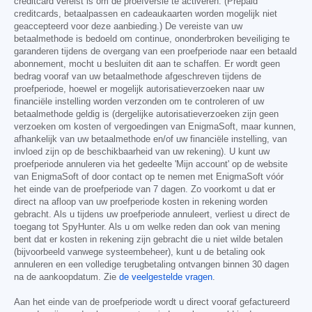
creditcard vereist is om de proefversie te activeren. (Prepaid
creditcards, betaalpassen en cadeaukaarten worden mogelijk niet
geaccepteerd voor deze aanbieding.) De vereiste van uw
betaalmethode is bedoeld om continue, ononderbroken beveiliging te
garanderen tijdens de overgang van een proefperiode naar een betaald
abonnement, mocht u besluiten dit aan te schaffen. Er wordt geen
bedrag vooraf van uw betaalmethode afgeschreven tijdens de
proefperiode, hoewel er mogelijk autorisatieverzoeken naar uw
financiële instelling worden verzonden om te controleren of uw
betaalmethode geldig is (dergelijke autorisatieverzoeken zijn geen
verzoeken om kosten of vergoedingen van EnigmaSoft, maar kunnen,
afhankelijk van uw betaalmethode en/of uw financiële instelling, van
invloed zijn op de beschikbaarheid van uw rekening). U kunt uw
proefperiode annuleren via het gedeelte 'Mijn account' op de website
van EnigmaSoft of door contact op te nemen met EnigmaSoft vóór
het einde van de proefperiode van 7 dagen. Zo voorkomt u dat er
direct na afloop van uw proefperiode kosten in rekening worden
gebracht. Als u tijdens uw proefperiode annuleert, verliest u direct de
toegang tot SpyHunter. Als u om welke reden dan ook van mening
bent dat er kosten in rekening zijn gebracht die u niet wilde betalen
(bijvoorbeeld vanwege systeembeheer), kunt u de betaling ook
annuleren en een volledige terugbetaling ontvangen binnen 30 dagen
na de aankoopdatum. Zie
de veelgestelde vragen
.
Aan het einde van de proefperiode wordt u direct vooraf gefactureerd