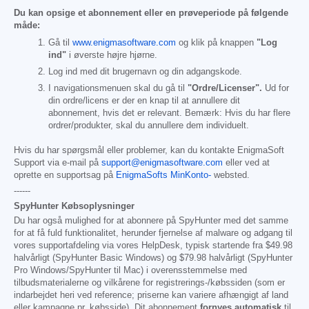
Du kan opsige et abonnement eller en prøveperiode på følgende
måde:
Gå til
www.enigmasoftware.com
og klik på knappen
"Log
ind"
i øverste højre hjørne.
Log ind med dit brugernavn og din adgangskode.
I navigationsmenuen skal du gå til
"Ordre/Licenser".
Ud for
din ordre/licens er der en knap til at annullere dit
abonnement, hvis det er relevant. Bemærk: Hvis du har flere
ordrer/produkter, skal du annullere dem individuelt.
Hvis du har spørgsmål eller problemer, kan du kontakte EnigmaSoft
Support via e-mail på
support@enigmasoftware.com
eller ved at
oprette en supportsag på
EnigmaSofts MinKonto-
websted.
------
SpyHunter Købsoplysninger
Du har også mulighed for at abonnere på SpyHunter med det samme
for at få fuld funktionalitet, herunder fjernelse af malware og adgang til
vores supportafdeling via vores HelpDesk, typisk startende fra
$49.98
halvårligt (SpyHunter Basic Windows) og
$79.98
halvårligt (SpyHunter
Pro Windows/SpyHunter til Mac) i overensstemmelse med
tilbudsmaterialerne og vilkårene for registrerings-/købssiden (som er
indarbejdet heri ved reference; priserne kan variere afhængigt af land
eller kampagne pr. købsside). Dit abonnement
fornyes automatisk
til