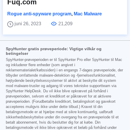
Fuq.com
Rogue anti-spyware program
,
Mac Malware
juni 26, 2023
21,209
SpyHunter gratis prøveperiode: Vigtige vilkår og
betingelser
SpyHunter-prøveperioden er til SpyHunter Pro eller SpyHunter til Mac
og inkluderer flere enheder (som angivet i
reklamematerialet/købssiden) i en engangs 7-dages prøveperiode, der
tilbyder omfattende malware-detektion og -fjernelsesfunktionalitet,
højtydende beskyttelsessystemer til aktivt at beskytte dit system
mod malware-trusler og adgang til vores tekniske supportteam via
SpyHunter HelpDesk. Du vil ikke blive opkrævet på forhånd i
prøveperioden, selvom et kreditkort er påkrævet for at aktivere
prøveperioden. (Forudbetalte kreditkort, betalingskort og gavekort
accepteres muligvis ikke under dette tilbud.) Kravet til din
betalingsmetode er at hjælpe med at sikre kontinuerlig, uafbrudt
sikkerhedsbeskyttelse under din overgang fra en prøveperiode til et
betalt abonnement, hvis du beslutter dig for at købe. Din
betalingsmetode vil ikke blive opkrævet et beløb på forhånd under