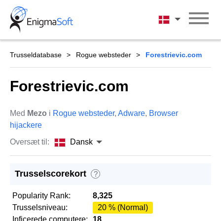
Skip
to
Dansk
content
Trusseldatabase
Rogue websteder
Forestrievic.com
Forestrievic.com
Med
Mezo
i
Rogue websteder
,
Adware
,
Browser
hijackere
Oversæt til:
Dansk
Trusselscorekort
?
Popularity Rank:
8,325
Trusselsniveau:
20 % (Normal)
Inficerede computere:
18