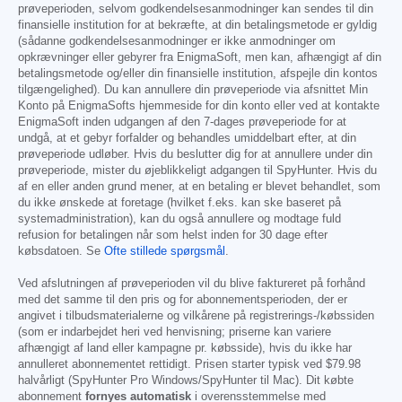
prøveperioden, selvom godkendelsesanmodninger kan sendes til din
finansielle institution for at bekræfte, at din betalingsmetode er gyldig
(sådanne godkendelsesanmodninger er ikke anmodninger om
opkrævninger eller gebyrer fra EnigmaSoft, men kan, afhængigt af din
betalingsmetode og/eller din finansielle institution, afspejle din kontos
tilgængelighed). Du kan annullere din prøveperiode via afsnittet Min
Konto på EnigmaSofts hjemmeside for din konto eller ved at kontakte
EnigmaSoft inden udgangen af den 7-dages prøveperiode for at
undgå, at et gebyr forfalder og behandles umiddelbart efter, at din
prøveperiode udløber. Hvis du beslutter dig for at annullere under din
prøveperiode, mister du øjeblikkeligt adgangen til SpyHunter. Hvis du
af en eller anden grund mener, at en betaling er blevet behandlet, som
du ikke ønskede at foretage (hvilket f.eks. kan ske baseret på
systemadministration), kan du også annullere og modtage fuld
refusion for betalingen når som helst inden for 30 dage efter
købsdatoen. Se
Ofte stillede spørgsmål
.
Ved afslutningen af prøveperioden vil du blive faktureret på forhånd
med det samme til den pris og for abonnementsperioden, der er
angivet i tilbudsmaterialerne og vilkårene på registrerings-/købssiden
(som er indarbejdet heri ved henvisning; priserne kan variere
afhængigt af land eller kampagne pr. købsside), hvis du ikke har
annulleret abonnementet rettidigt. Prisen starter typisk ved
$79.98
halvårligt (SpyHunter Pro Windows/SpyHunter til Mac). Dit købte
abonnement
fornyes automatisk
i overensstemmelse med