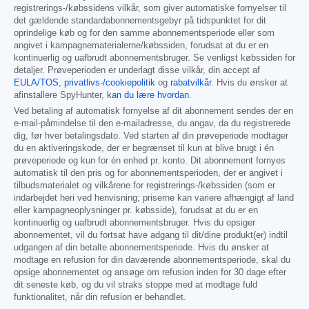
registrerings-/købssidens vilkår, som giver automatiske fornyelser til
det gældende standardabonnementsgebyr på tidspunktet for dit
oprindelige køb og for den samme abonnementsperiode eller som
angivet i kampagnematerialerne/købssiden, forudsat at du er en
kontinuerlig og uafbrudt abonnementsbruger. Se venligst købssiden for
detaljer. Prøveperioden er underlagt disse vilkår, din accept af
EULA/TOS
,
privatlivs-/cookiepolitik
og
rabatvilkår
. Hvis du ønsker at
afinstallere SpyHunter,
kan du lære hvordan
.
Ved betaling af automatisk fornyelse af dit abonnement sendes der en
e-mail-påmindelse til den e-mailadresse, du angav, da du registrerede
dig, før hver betalingsdato. Ved starten af din prøveperiode modtager
du en aktiveringskode, der er begrænset til kun at blive brugt i én
prøveperiode og kun for én enhed pr. konto. Dit abonnement fornyes
automatisk til den pris og for abonnementsperioden, der er angivet i
tilbudsmaterialet og vilkårene for registrerings-/købssiden (som er
indarbejdet heri ved henvisning; priserne kan variere afhængigt af land
eller kampagneoplysninger pr. købsside), forudsat at du er en
kontinuerlig og uafbrudt abonnementsbruger. Hvis du opsiger
abonnementet, vil du fortsat have adgang til dit/dine produkt(er) indtil
udgangen af din betalte abonnementsperiode. Hvis du ønsker at
modtage en refusion for din daværende abonnementsperiode, skal du
opsige abonnementet og ansøge om refusion inden for 30 dage efter
dit seneste køb, og du vil straks stoppe med at modtage fuld
funktionalitet, når din refusion er behandlet.