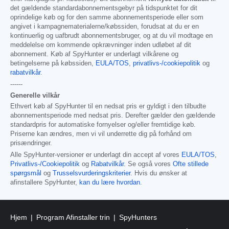
det gældende standardabonnementsgebyr på tidspunktet for dit
oprindelige køb og for den samme abonnementsperiode eller som
angivet i kampagnematerialerne/købssiden, forudsat at du er en
kontinuerlig og uafbrudt abonnementsbruger, og at du vil modtage en
meddelelse om kommende opkrævninger inden udløbet af dit
abonnement. Køb af SpyHunter er underlagt vilkårene og
betingelserne på købssiden,
EULA/TOS
,
privatlivs-/cookiepolitik
og
rabatvilkår
.
------
Generelle vilkår
Ethvert køb af SpyHunter til en nedsat pris er gyldigt i den tilbudte
abonnementsperiode med nedsat pris. Derefter gælder den gældende
standardpris for automatiske fornyelser og/eller fremtidige køb.
Priserne kan ændres, men vi vil underrette dig på forhånd om
prisændringer.
Alle SpyHunter-versioner er underlagt din accept af vores
EULA/TOS
,
Privatlivs-/Cookiepolitik
og
Rabatvilkår
. Se også vores
Ofte stillede
spørgsmål
og
Trusselsvurderingskriterier
. Hvis du ønsker at
afinstallere SpyHunter,
kan du lære hvordan
.
Hjem
Program Afinstaller trin
SpyHunters