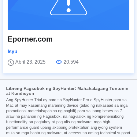
Eporner.com
Isyu
Abril 23, 2025
20,594
Libreng Pagsubok ng SpyHunter: Mahahalagang Tuntunin
at Kundisyon
Ang SpyHunter Trial ay para sa SpyHunter Pro o SpyHunter para sa
Mac at may kasamang maraming device (tulad ng nakasaad sa mga
promotional materials/pahina ng pagbili) para sa isang beses na 7-
araw na panahon ng Pagsubok, na nag-aalok ng komprehensibong
functionality sa pagtukoy at pag-alis ng malware, mga high-
performance guard upang aktibong protektahan ang iyong system
mula sa mga banta ng malware, at access sa aming technical support