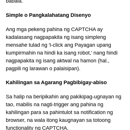
babala.
Simple o Pangkalahatang Disenyo
Ang mga pekeng pahina ng CAPTCHA ay
kadalasang nagpapakita ng isang simpleng
mensahe tulad ng 'I-click ang Payagan upang
kumpirmahin na hindi ka isang robot,' nang hindi
nagpapakita ng isang aktwal na hamon (hal.,
pagpili ng larawan o palaisipan).
Kahilingan sa Agarang Pagbibigay-abiso
Sa halip na beripikahin ang pakikipag-ugnayan ng
tao, mabilis na nagti-trigger ang pahina ng
kahilingan para sa pahintulot sa notification ng
browser, na wala itong kaugnayan sa totoong
functionality ng CAPTCHA.