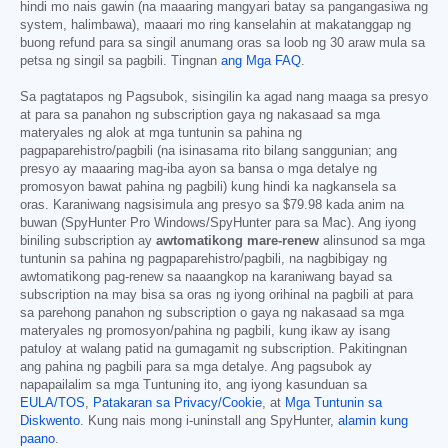
hindi mo nais gawin (na maaaring mangyari batay sa pangangasiwa ng
system, halimbawa), maaari mo ring kanselahin at makatanggap ng
buong refund para sa singil anumang oras sa loob ng 30 araw mula sa
petsa ng singil sa pagbili. Tingnan
ang Mga FAQ
.
Sa pagtatapos ng Pagsubok, sisingilin ka agad nang maaga sa presyo
at para sa panahon ng subscription gaya ng nakasaad sa mga
materyales ng alok at mga tuntunin sa pahina ng
pagpaparehistro/pagbili (na isinasama rito bilang sanggunian; ang
presyo ay maaaring mag-iba ayon sa bansa o mga detalye ng
promosyon bawat pahina ng pagbili) kung hindi ka nagkansela sa
oras. Karaniwang nagsisimula ang presyo sa
$79.98
kada anim na
buwan (SpyHunter Pro Windows/SpyHunter para sa Mac). Ang iyong
biniling subscription ay
awtomatikong mare-renew
alinsunod sa mga
tuntunin sa pahina ng pagpaparehistro/pagbili, na nagbibigay ng
awtomatikong pag-renew sa naaangkop na karaniwang bayad sa
subscription na may bisa sa oras ng iyong orihinal na pagbili at para
sa parehong panahon ng subscription o gaya ng nakasaad sa mga
materyales ng promosyon/pahina ng pagbili, kung ikaw ay isang
patuloy at walang patid na gumagamit ng subscription. Pakitingnan
ang pahina ng pagbili para sa mga detalye. Ang pagsubok ay
napapailalim sa mga Tuntuning ito, ang iyong kasunduan sa
EULA/TOS
,
Patakaran sa Privacy/Cookie
, at
Mga Tuntunin sa
Diskwento
. Kung nais mong i-uninstall ang SpyHunter,
alamin kung
paano
.