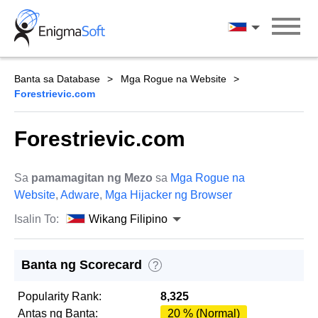
Skip
to
Wikang Filipin
content
Banta sa Database
Mga Rogue na Website
Forestrievic.com
Forestrievic.com
Sa
pamamagitan ng Mezo
sa
Mga Rogue na
Website
,
Adware
,
Mga Hijacker ng Browser
Isalin To:
Wikang Filipino
Banta ng Scorecard
?
Popularity Rank:
8,325
Antas ng Banta:
20 % (Normal)