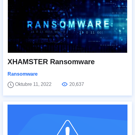
XHAMSTER Ransomware
Ransomware
Oktubre 11, 2022
20,637