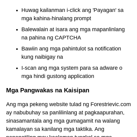
Huwag kailanman i-click ang 'Payagan' sa
mga kahina-hinalang prompt
Balewalain at isara ang mga mapanlinlang
na pahina ng CAPTCHA
Bawiin ang mga pahintulot sa notification
kung naibigay na
I-scan ang mga system para sa adware o
mga hindi gustong application
Mga Pangwakas na Kaisipan
Ang mga pekeng website tulad ng Forestrievic.com
ay nabubuhay sa panlilinlang at pagkaapurahan,
sinasamantala ang mga gumagamit na walang
kamalayan sa kanilang mga taktika. Ang