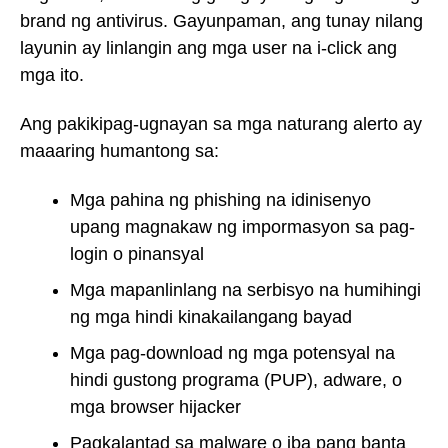
brand ng antivirus. Gayunpaman, ang tunay nilang
layunin ay linlangin ang mga user na i-click ang
mga ito.
Ang pakikipag-ugnayan sa mga naturang alerto ay
maaaring humantong sa:
Mga pahina ng phishing na idinisenyo
upang magnakaw ng impormasyon sa pag-
login o pinansyal
Mga mapanlinlang na serbisyo na humihingi
ng mga hindi kinakailangang bayad
Mga pag-download ng mga potensyal na
hindi gustong programa (PUP), adware, o
mga browser hijacker
Pagkalantad sa malware o iba pang banta