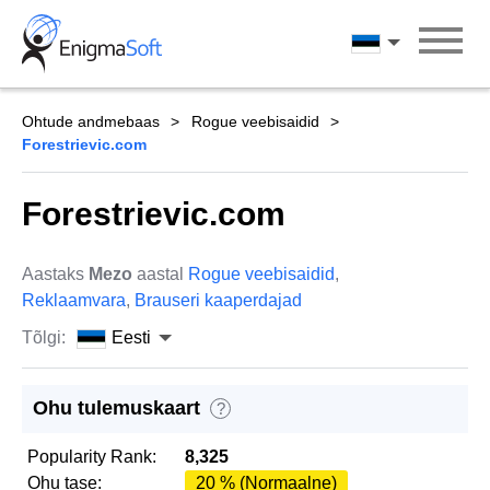
Skip
to
Eesti
content
Ohtude andmebaas
Rogue veebisaidid
Forestrievic.com
Forestrievic.com
Aastaks
Mezo
aastal
Rogue veebisaidid
,
Reklaamvara
,
Brauseri kaaperdajad
Tõlgi:
Eesti
Ohu tulemuskaart
?
Popularity Rank:
8,325
Ohu tase:
20 % (Normaalne)