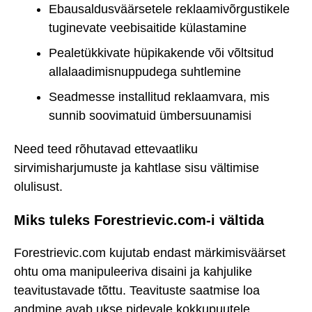
Ebausaldusväärsetele reklaamivõrgustikele
tuginevate veebisaitide külastamine
Pealetükkivate hüpikakende või võltsitud
allalaadimisnuppudega suhtlemine
Seadmesse installitud reklaamvara, mis
sunnib soovimatuid ümbersuunamisi
Need teed rõhutavad ettevaatliku
sirvimisharjumuste ja kahtlase sisu vältimise
olulisust.
Miks tuleks Forestrievic.com-i vältida
Forestrievic.com kujutab endast märkimisväärset
ohtu oma manipuleeriva disaini ja kahjulike
teavitustavade tõttu. Teavituste saatmise loa
andmine avab ukse pidevale kokkupuutele