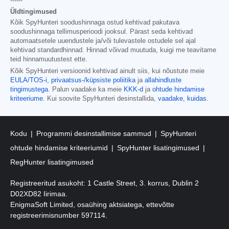
------
Üldtingimused
Kõik SpyHunteri soodushinnaga ostud kehtivad pakutava
soodushinnaga tellimusperioodi jooksul. Pärast seda kehtivad
automaatsetele uuendustele ja/või tulevastele ostudele sel ajal
kehtivad standardhinnad. Hinnad võivad muutuda, kuigi me teavitame
teid hinnamuutustest ette.
Kõik SpyHunteri versioonid kehtivad ainult siis, kui nõustute meie
EULA/TOS-i
,
privaatsus-/küpsiste poliitika
ja
allahindluste
tingimustega
. Palun vaadake ka meie
KKK-d
ja
ohtude hindamise
kriteeriume
. Kui soovite SpyHunteri desinstallida,
vaadake, kuidas
.
Kodu
Programmi desinstallimise sammud
SpyHunteri
ohtude hindamise kriteeriumid
SpyHunter lisatingimused
RegHunter lisatingimused
Registreeritud asukoht: 1 Castle Street, 3. korrus, Dublin 2
D02XD82 Iirimaa.
EnigmaSoft Limited, osaühing aktsiatega, ettevõtte
registreerimisnumber 597114.