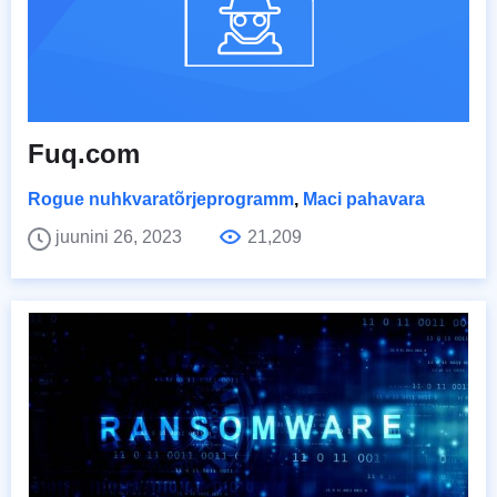
Fuq.com
Rogue nuhkvaratõrjeprogramm
,
Maci pahavara
juunini 26, 2023
21,209