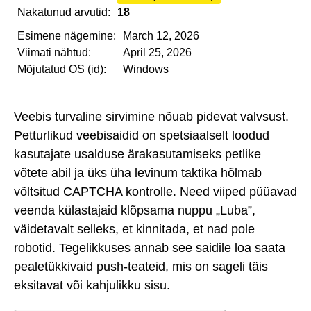
Nakatunud arvutid:
18
Esimene nägemine:
March 12, 2026
Viimati nähtud:
April 25, 2026
Mõjutatud OS (id):
Windows
Veebis turvaline sirvimine nõuab pidevat valvsust.
Petturlikud veebisaidid on spetsiaalselt loodud
kasutajate usalduse ärakasutamiseks petlike
võtete abil ja üks üha levinum taktika hõlmab
võltsitud CAPTCHA kontrolle. Need viiped püüavad
veenda külastajaid klõpsama nuppu „Luba”,
väidetavalt selleks, et kinnitada, et nad pole
robotid. Tegelikkuses annab see saidile loa saata
pealetükkivaid push-teateid, mis on sageli täis
eksitavat või kahjulikku sisu.