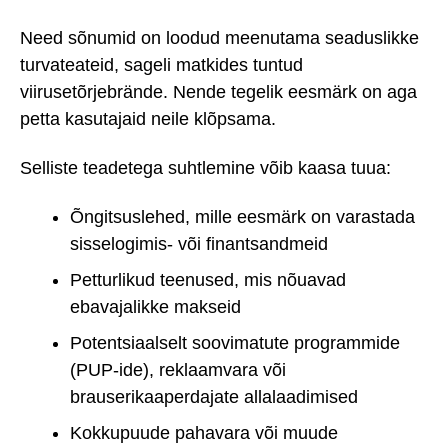
Need sõnumid on loodud meenutama seaduslikke
turvateateid, sageli matkides tuntud
viirusetõrjebrände. Nende tegelik eesmärk on aga
petta kasutajaid neile klõpsama.
Selliste teadetega suhtlemine võib kaasa tuua:
Õngitsuslehed, mille eesmärk on varastada
sisselogimis- või finantsandmeid
Petturlikud teenused, mis nõuavad
ebavajalikke makseid
Potentsiaalselt soovimatute programmide
(PUP-ide), reklaamvara või
brauserikaaperdajate allalaadimised
Kokkupuude pahavara või muude