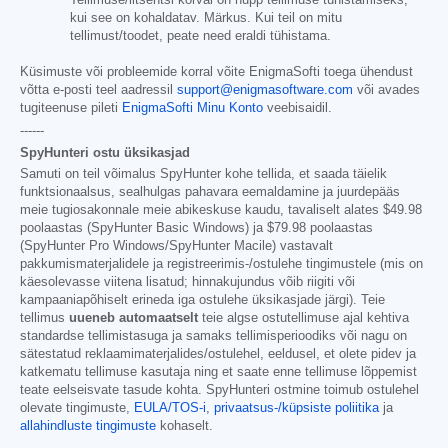
Tellimuse/litsentsi kõrval on nupp tellimuse tühistamiseks,
kui see on kohaldatav. Märkus. Kui teil on mitu
tellimust/toodet, peate need eraldi tühistama.
Küsimuste või probleemide korral võite EnigmaSofti toega ühendust
võtta e-posti teel aadressil
support@enigmasoftware.com
või avades
tugiteenuse pileti
EnigmaSofti Minu Konto
veebisaidil.
------
SpyHunteri ostu üksikasjad
Samuti on teil võimalus SpyHunter kohe tellida, et saada täielik
funktsionaalsus, sealhulgas pahavara eemaldamine ja juurdepääs
meie tugiosakonnale meie abikeskuse kaudu, tavaliselt alates
$49.98
poolaastas (SpyHunter Basic Windows) ja
$79.98
poolaastas
(SpyHunter Pro Windows/SpyHunter Macile) vastavalt
pakkumismaterjalidele ja registreerimis-/ostulehe tingimustele (mis on
käesolevasse viitena lisatud; hinnakujundus võib riigiti või
kampaaniapõhiselt erineda iga ostulehe üksikasjade järgi). Teie
tellimus
uueneb automaatselt
teie algse ostutellimuse ajal kehtiva
standardse tellimistasuga ja samaks tellimisperioodiks või nagu on
sätestatud reklaamimaterjalides/ostulehel, eeldusel, et olete pidev ja
katkematu tellimuse kasutaja ning et saate enne tellimuse lõppemist
teate eelseisvate tasude kohta. SpyHunteri ostmine toimub ostulehel
olevate tingimuste,
EULA/TOS-i
,
privaatsus-/küpsiste poliitika
ja
allahindluste tingimuste
kohaselt.