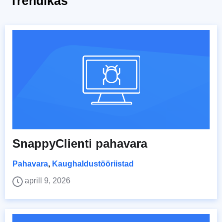
Trendikas
SnappyClienti pahavara
Pahavara
,
Kaughaldustööriistad
aprill 9, 2026