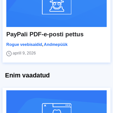
PayPali PDF-e-posti pettus
Rogue veebisaidid
,
Andmepüük
aprill 9, 2026
Enim vaadatud