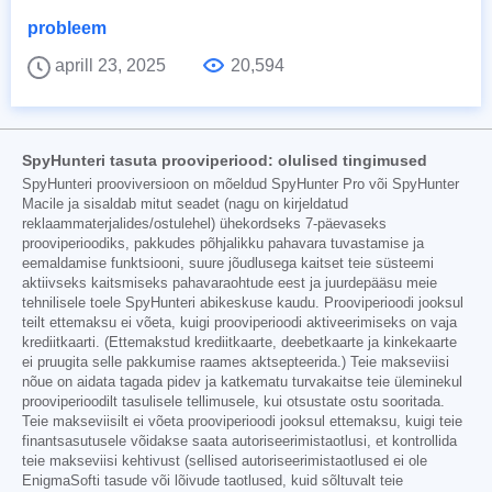
probleem
aprill 23, 2025
20,594
SpyHunteri tasuta prooviperiood: olulised tingimused
SpyHunteri prooviversioon on mõeldud SpyHunter Pro või SpyHunter
Macile ja sisaldab mitut seadet (nagu on kirjeldatud
reklaammaterjalides/ostulehel) ühekordseks 7-päevaseks
prooviperioodiks, pakkudes põhjalikku pahavara tuvastamise ja
eemaldamise funktsiooni, suure jõudlusega kaitset teie süsteemi
aktiivseks kaitsmiseks pahavaraohtude eest ja juurdepääsu meie
tehnilisele toele SpyHunteri abikeskuse kaudu. Prooviperioodi jooksul
teilt ettemaksu ei võeta, kuigi prooviperioodi aktiveerimiseks on vaja
krediitkaarti. (Ettemakstud krediitkaarte, deebetkaarte ja kinkekaarte
ei pruugita selle pakkumise raames aktsepteerida.) Teie makseviisi
nõue on aidata tagada pidev ja katkematu turvakaitse teie üleminekul
prooviperioodilt tasulisele tellimusele, kui otsustate ostu sooritada.
Teie makseviisilt ei võeta prooviperioodi jooksul ettemaksu, kuigi teie
finantsasutusele võidakse saata autoriseerimistaotlusi, et kontrollida
teie makseviisi kehtivust (sellised autoriseerimistaotlused ei ole
EnigmaSofti tasude või lõivude taotlused, kuid sõltuvalt teie