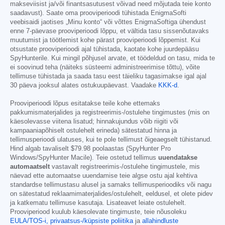
makseviisist ja/või finantsasutusest võivad need mõjutada teie konto
saadavust). Saate oma prooviperioodi tühistada EnigmaSofti
veebisaidi jaotises „Minu konto“ või võttes EnigmaSoftiga ühendust
enne 7-päevase prooviperioodi lõppu, et vältida tasu sissenõutavaks
muutumist ja töötlemist kohe pärast prooviperioodi lõppemist. Kui
otsustate prooviperioodi ajal tühistada, kaotate kohe juurdepääsu
SpyHunterile. Kui mingil põhjusel arvate, et töödeldud on tasu, mida te
ei soovinud teha (näiteks süsteemi administreerimise tõttu), võite
tellimuse tühistada ja saada tasu eest täieliku tagasimakse igal ajal
30 päeva jooksul alates ostukuupäevast. Vaadake
KKK-d
.
Prooviperioodi lõpus esitatakse teile kohe ettemaks
pakkumismaterjalides ja registreerimis-/ostulehe tingimustes (mis on
käesolevasse viitena lisatud; hinnakujundus võib riigiti või
kampaaniapõhiselt ostulehelt erineda) sätestatud hinna ja
tellimusperioodi ulatuses, kui te pole tellimust õigeaegselt tühistanud.
Hind algab tavaliselt
$79.98
poolaastas (SpyHunter Pro
Windows/SpyHunter Macile). Teie ostetud tellimus
uuendatakse
automaatselt
vastavalt registreerimis-/ostulehe tingimustele, mis
näevad ette automaatse uuendamise teie algse ostu ajal kehtiva
standardse tellimustasu alusel ja samaks tellimusperioodiks või nagu
on sätestatud reklaamimaterjalides/ostulehelt, eeldusel, et olete pidev
ja katkematu tellimuse kasutaja. Lisateavet leiate ostulehelt.
Prooviperiood kuulub käesolevate tingimuste, teie nõusoleku
EULA/TOS-i,
privaatsus-/küpsiste poliitika
ja
allahindluste