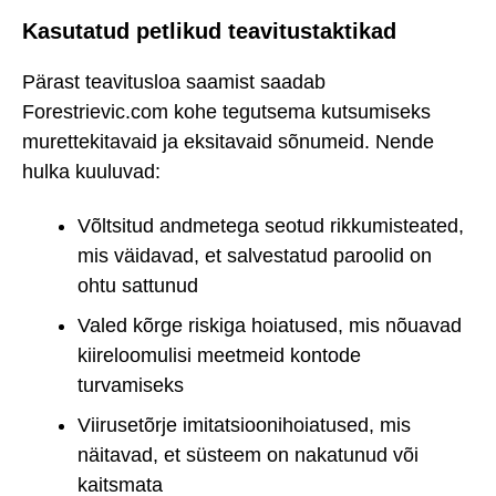
Kasutatud petlikud teavitustaktikad
Pärast teavitusloa saamist saadab
Forestrievic.com kohe tegutsema kutsumiseks
murettekitavaid ja eksitavaid sõnumeid. Nende
hulka kuuluvad:
Võltsitud andmetega seotud rikkumisteated,
mis väidavad, et salvestatud paroolid on
ohtu sattunud
Valed kõrge riskiga hoiatused, mis nõuavad
kiireloomulisi meetmeid kontode
turvamiseks
Viirusetõrje imitatsioonihoiatused, mis
näitavad, et süsteem on nakatunud või
kaitsmata