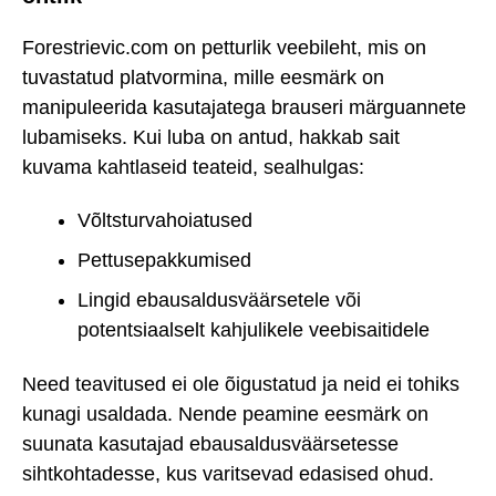
Forestrievic.com on petturlik veebileht, mis on
tuvastatud platvormina, mille eesmärk on
manipuleerida kasutajatega brauseri märguannete
lubamiseks. Kui luba on antud, hakkab sait
kuvama kahtlaseid teateid, sealhulgas:
Võltsturvahoiatused
Pettusepakkumised
Lingid ebausaldusväärsetele või
potentsiaalselt kahjulikele veebisaitidele
Need teavitused ei ole õigustatud ja neid ei tohiks
kunagi usaldada. Nende peamine eesmärk on
suunata kasutajad ebausaldusväärsetesse
sihtkohtadesse, kus varitsevad edasised ohud.