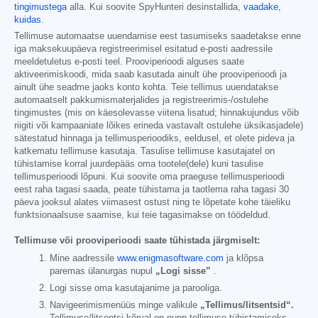
tingimustega
alla. Kui soovite SpyHunteri desinstallida,
vaadake,
kuidas
.
Tellimuse automaatse uuendamise eest tasumiseks saadetakse enne
iga maksekuupäeva registreerimisel esitatud e-posti aadressile
meeldetuletus e-posti teel. Prooviperioodi alguses saate
aktiveerimiskoodi, mida saab kasutada ainult ühe prooviperioodi ja
ainult ühe seadme jaoks konto kohta. Teie tellimus uuendatakse
automaatselt pakkumismaterjalides ja registreerimis-/ostulehe
tingimustes (mis on käesolevasse viitena lisatud; hinnakujundus võib
riigiti või kampaaniate lõikes erineda vastavalt ostulehe üksikasjadele)
sätestatud hinnaga ja tellimusperioodiks, eeldusel, et olete pideva ja
katkematu tellimuse kasutaja. Tasulise tellimuse kasutajatel on
tühistamise korral juurdepääs oma tootele(dele) kuni tasulise
tellimusperioodi lõpuni. Kui soovite oma praeguse tellimusperioodi
eest raha tagasi saada, peate tühistama ja taotlema raha tagasi 30
päeva jooksul alates viimasest ostust ning te lõpetate kohe täieliku
funktsionaalsuse saamise, kui teie tagasimakse on töödeldud.
Tellimuse või prooviperioodi saate tühistada järgmiselt:
Mine aadressile
www.enigmasoftware.com
ja klõpsa
paremas ülanurgas nupul
„Logi sisse”
.
Logi sisse oma kasutajanime ja parooliga.
Navigeerimismenüüs minge valikule
„Tellimus/litsentsid“.