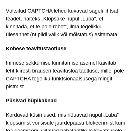
Võltsitud CAPTCHA lehed kuvavad sageli lihtsat
teadet, näiteks „Klõpsake nupul „Luba”, et
kinnitada, et te pole robot”, ilma tegelikku
ülesannet (nt pildi valik või mõistatus) esitamata.
Kohese teavitustaotluse
Inimese sekkumise kinnitamise asemel käivitab
leht kiiresti brauseri teavitusloa taotluse, millel pole
CAPTCHA tegeliku funktsionaalsusega mingit
pistmist.
Püsivad hüpikaknad
Korduvad küsimused, mis nõuavad nupul „Luba”
klõpsamist või sisule juurdepääsu blokeerimist kuni
loa saamiseni, viitavad pahatahtlikule kavatsusele.