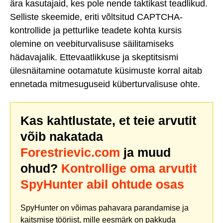
ära kasutajaid, kes pole nende taktikast teadlikud.
Selliste skeemide, eriti võltsitud CAPTCHA-
kontrollide ja petturlike teadete kohta kursis
olemine on veebiturvalisuse säilitamiseks
hädavajalik. Ettevaatlikkuse ja skeptitsismi
ülesnäitamine ootamatute küsimuste korral aitab
ennetada mitmesuguseid küberturvalisuse ohte.
Kas kahtlustate, et teie arvutit
võib nakatada
Forestrievic.com
ja muud
ohud?
Kontrollige oma arvutit
SpyHunter abil ohtude osas
SpyHunter on võimas pahavara parandamise ja
kaitsmise tööriist, mille eesmärk on pakkuda