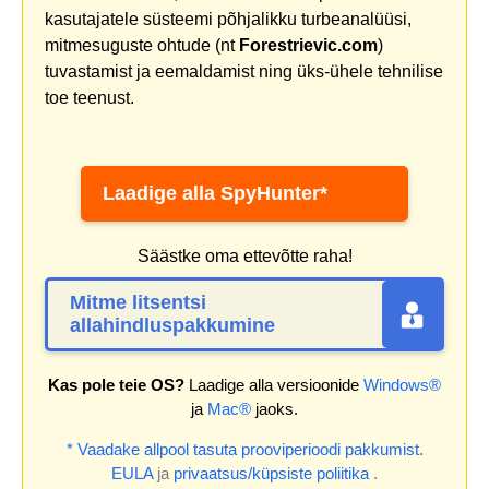
kasutajatele süsteemi põhjalikku turbeanalüüsi,
mitmesuguste ohtude (nt
Forestrievic.com
)
tuvastamist ja eemaldamist ning üks-ühele tehnilise
toe teenust.
Laadige alla SpyHunter*
Säästke oma ettevõtte raha!
Mitme litsentsi
allahindluspakkumine
Kas pole teie OS?
Laadige alla versioonide
Windows®
ja
Mac®
jaoks.
* Vaadake allpool tasuta prooviperioodi pakkumist.
EULA
ja
privaatsus/küpsiste poliitika
.