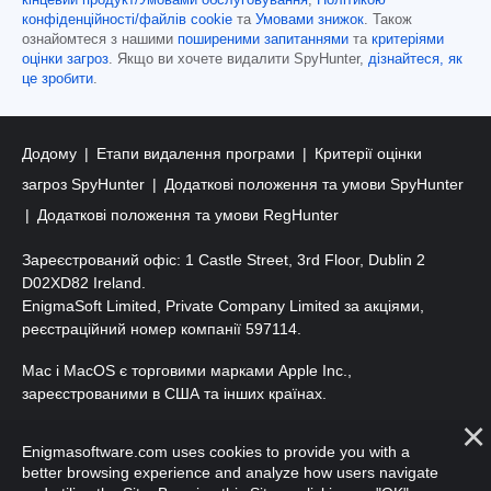
кінцевий продукт/Умовами обслуговування
,
Політикою
конфіденційності/файлів cookie
та
Умовами знижок
. Також
ознайомтеся з нашими
поширеними запитаннями
та
критеріями
оцінки загроз
. Якщо ви хочете видалити SpyHunter,
дізнайтеся, як
це зробити
.
Додому
Етапи видалення програми
Критерії оцінки
загроз SpyHunter
Додаткові положення та умови SpyHunter
Додаткові положення та умови RegHunter
Зареєстрований офіс: 1 Castle Street, 3rd Floor, Dublin 2
D02XD82 Ireland.
EnigmaSoft Limited, Private Company Limited за акціями,
реєстраційний номер компанії 597114.
Mac і MacOS є торговими марками Apple Inc.,
зареєстрованими в США та інших країнах.
Авторські права 2016-
2026
. ТОВ «ЕнігмаСофт». Усі права
Enigmasoftware.com uses cookies to provide you with a
захищено.
better browsing experience and analyze how users navigate