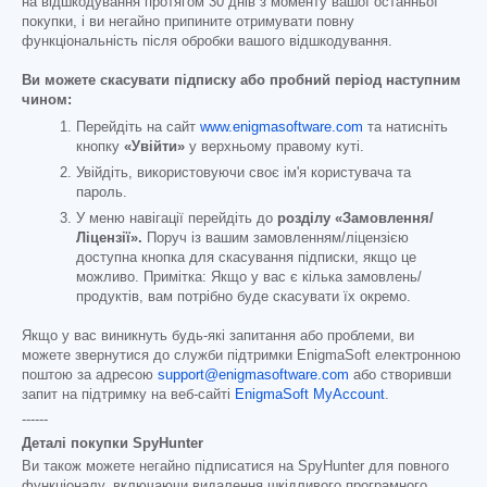
на відшкодування протягом 30 днів з моменту вашої останньої
покупки, і ви негайно припините отримувати повну
функціональність після обробки вашого відшкодування.
Ви можете скасувати підписку або пробний період наступним
чином:
Перейдіть на сайт
www.enigmasoftware.com
та натисніть
кнопку
«Увійти»
у верхньому правому куті.
Увійдіть, використовуючи своє ім'я користувача та
пароль.
У меню навігації перейдіть до
розділу «Замовлення/
Ліцензії».
Поруч із вашим замовленням/ліцензією
доступна кнопка для скасування підписки, якщо це
можливо. Примітка: Якщо у вас є кілька замовлень/
продуктів, вам потрібно буде скасувати їх окремо.
Якщо у вас виникнуть будь-які запитання або проблеми, ви
можете звернутися до служби підтримки EnigmaSoft електронною
поштою за адресою
support@enigmasoftware.com
або створивши
запит на підтримку на веб-сайті
EnigmaSoft MyAccount
.
------
Деталі покупки SpyHunter
Ви також можете негайно підписатися на SpyHunter для повного
функціоналу, включаючи видалення шкідливого програмного