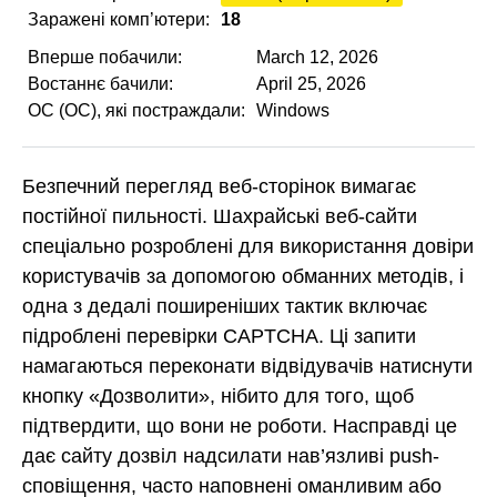
Заражені комп’ютери:
18
Вперше побачили:
March 12, 2026
Востаннє бачили:
April 25, 2026
ОС (ОС), які постраждали:
Windows
Безпечний перегляд веб-сторінок вимагає
постійної пильності. Шахрайські веб-сайти
спеціально розроблені для використання довіри
користувачів за допомогою обманних методів, і
одна з дедалі поширеніших тактик включає
підроблені перевірки CAPTCHA. Ці запити
намагаються переконати відвідувачів натиснути
кнопку «Дозволити», нібито для того, щоб
підтвердити, що вони не роботи. Насправді це
дає сайту дозвіл надсилати нав’язливі push-
сповіщення, часто наповнені оманливим або