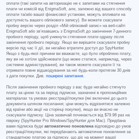
оплати (такі запити на авторизацію не є запитами на стягнення
плати чи комісій від EnigmaSoft, але, залежно від вашого способу
оплати та/або вашої фінансової установи, можуть впливати на
доступність вашого облікового запису). Ви можете скасувати
пробну версію через розділ «Мій обліковий запис» на веб-сайті
EnigmaSoft або зв’язавшись з EnigmaSoft до закінчення 7-денного
пробного періоду, щоб уникнути стягнення плати одразу після
закінчення пробного періоду. Якщо ви вирішите скасувати пробну
версію під час її дії, ви негайно втратите доступ до SpyHunter.
Якщо з будь-якої причини ви вважаєте, що було оброблено плату,
яку ви не хотіли здійснювати (що може статися, наприклад, через
системне адміністрування), ви також можете скасувати її та
отримати повне відшкодування за неї будь-коли протягом 30 днів
з дати покупки. Див.
поширені запитання
.
Після закінчення пробного періоду з вас буде негайно стягнуто
плату за ціною та за період підписки, зазначені в пропозиційних
матеріалах та умовах реєстрації/покупки (які включені до цього
документа шляхом посилання; ціни можуть відрізнятися залежно
від країни або акції на сторінці покупки), якщо ви вчасно не
скасували підписку. Ціна зазвичай починається від
$79.98
раз на
півроку (SpyHunter Pro Windows/SpyHunter для Mac). Придбана
вами підписка буде
автоматично поновлена
відповідно до умов
реєстрації/покупки, які передбачають автоматичне поновлення за
стандартною платою за підписку, що діє на момент вашої