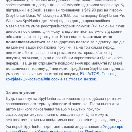
забезпечення та доступ до нашої служби підтримки через службу
підтримки HelpDesk, зазвичай починаючи з
$49.98
раз на півроку
(SpyHunter Basic Windows) та
$79.98
раз на півроку (SpyHunter Pro
Windows/SpyHunter для Mac) відповідно до пропозиційних
матеріалів та умов реєстрації/сторінки покупки (які включені сюди
шляхом посилання; ціни можуть відрізнятися залежно від країни
або акції на сторінці покупки). Ваша підписка
автоматично
поновлюватиметься
за стандартною платою за підписку, що діє
на момент вашої початкової покупки, та на той самий період
підписки або як зазначено в рекламних матеріалах/сторінці
покупки, за умови, що ви є постійним користувачем підписки без
перерв, і за це ви отримаєте повідомлення про майбутні платежі
до закінчення терміну дії підписки. Придбання SpyHunter підлягає
умовам, зазначеним на сторінці покупки,
EULA/TOS
,
Політиці
конфіденційності/файлів cookie
та
Умовам знижок
.
------
Загальні умови
Будь-яка покупка SpyHunter за зниженою ціною дійсна протягом
запропонованого терміну підписки зі знижкою. Після цього для
автоматичного поновлення та/або майбутніх покупок
застосовуватимуться чинні стандартні ціни. Ціни можуть
змінюватися, хоча ми повідомимо вас про зміни цін заздалегідь.
Усі версії SpyHunter підлягають вашій згоді з нашими
Угодою про