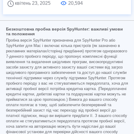
квітень 23, 2025
20,594
Безкоштовна пробна версія SpyHunter: важливі умови
та положення
Пробна версія SpyHunter призначена для SpyHunter Pro або
SpyHunter для Mac і включає кілька пристроїв (як зазначено в
рекламних матеріалах/сторінці придбання) протягом одноразового
7-денного пробного періоду, що пропонує комплексні функції
виявлення та видалення шкідливих програм, високопродуктивні
засоби захисту для активного захисту вашої системи від загроз
шкідливого програмного забезпечення та доступ до нашої служби
технічної підтримки через службу підтримки SpyHunter. Протягом
пробного періоду з вас не стягуватиметься передоплата, хоча для
активації пробної версії потрібна кредитна картка. (Передоплачені
кредитні картки, дебетові картки та подарункові картки можуть не
прийматися за цією пропозицією.) Вимога до вашого способу
оплати полягає в тому, щоб забезпечити безперервний та
безперебійний захист під час переходу від пробної версії до
платної підписки, якщо ви вирішите придбати її. З вашого способу
оплати не стягуватиметься передоплата протягом пробної версії,
хоча запити на авторизацію можуть бути надіслані до вашої
фінансової установи для перевірки дійсності вашого способу