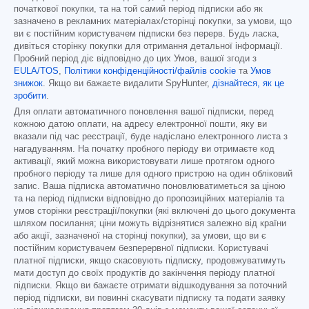
початкової покупки, та на той самий період підписки або як
зазначено в рекламних матеріалах/сторінці покупки, за умови, що
ви є постійним користувачем підписки без перерв. Будь ласка,
дивіться сторінку покупки для отримання детальної інформації.
Пробний період діє відповідно до цих Умов, вашої згоди з
EULA/TOS
,
Політики конфіденційності/файлів cookie
та
Умов
знижок
. Якщо ви бажаєте видалити SpyHunter,
дізнайтеся, як це
зробити
.
Для оплати автоматичного поновлення вашої підписки, перед
кожною датою оплати, на адресу електронної пошти, яку ви
вказали під час реєстрації, буде надіслано електронного листа з
нагадуванням. На початку пробного періоду ви отримаєте код
активації, який можна використовувати лише протягом одного
пробного періоду та лише для одного пристрою на один обліковий
запис. Ваша підписка автоматично поновлюватиметься за ціною
та на період підписки відповідно до пропозиційних матеріалів та
умов сторінки реєстрації/покупки (які включені до цього документа
шляхом посилання; ціни можуть відрізнятися залежно від країни
або акції, зазначеної на сторінці покупки), за умови, що ви є
постійним користувачем безперервної підписки. Користувачі
платної підписки, якщо скасовують підписку, продовжуватимуть
мати доступ до своїх продуктів до закінчення періоду платної
підписки. Якщо ви бажаєте отримати відшкодування за поточний
період підписки, ви повинні скасувати підписку та подати заявку