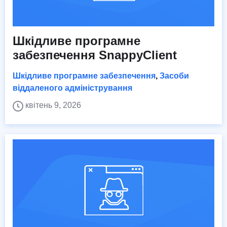
Шкідливе програмне
забезпечення SnappyClient
Шкідливе програмне забезпечення
,
Засоби
віддаленого адміністрування
квітень 9, 2026