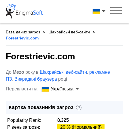
Skip
to
Українська
content
База даних загроз
Шахрайські веб-сайти
Forestrievic.com
Forestrievic.com
До
Mezo
року в
Шахрайські веб-сайти
,
рекламне
ПЗ
,
Викрадачі браузера
році
Перекласти на:
Українська
Картка показників загроз
?
Popularity Rank:
8,325
Рівень загрози:
20 % (Нормальний)