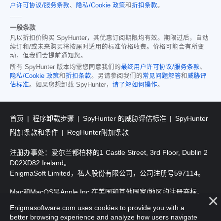
户许可协议/服务条款
、
隐私/Cookie 政策
和
折扣条款
。
------
一般条款
凡以折扣价购买 SpyHunter，其优惠订阅期限均有效。期限过后，自动
续订和/或未来购买将按届时适用的标准价格收费。价格可能会有所变
动，但我们会提前通知您。
所有 SpyHunter 版本均需您同意我们的
最终用户许可协议/服务条款
、
隐私/Cookie 政策
和
折扣条款
。另请参阅我们的
常见问题解答
和
威胁评
估标准
。如果您想卸载 SpyHunter，
请了解如何操作
。
首页
程序卸载步骤
SpyHunter 的威胁评估标准
SpyHunter
附加条款和条件
RegHunter附加条款
注册办事处：爱尔兰都柏林的1 Castle Street, 3rd Floor, Dublin 2
D02XD82 Ireland。
EnigmaSoft Limited，私人股份有限公司，公司注册号597114。
Mac和MacOS是Apple Inc.在美国和其他国家/地区的注册商标。
Enigmasoftware.com uses cookies to provide you with a
版权所有2016-
2026
。EnigmaSoft Ltd. 保留所有权利。
better browsing experience and analyze how users navigate