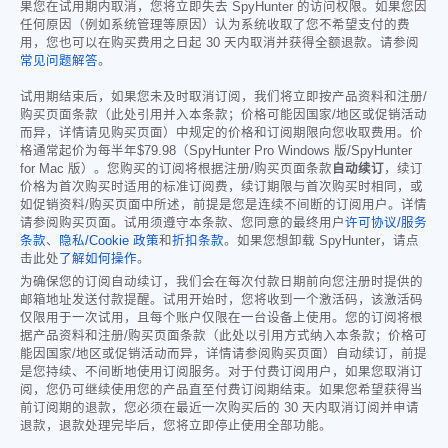
果您在试用期内取消，您将立即失去 SpyHunter 的访问权限。如果您因
任何原因（例如系统管理等原因）认为系统收取了您不希望支付的费
用，您也可以在购买费用之日起 30 天内取消并获得全额退款。请参阅
常见问题解答
。
试用期结束后，如果您未及时取消订阅，我们将立即按产品资料和注册/
购买页面条款（此处引用并入本条款；价格可能因国家/地区或促销活动
而异，详情请见购买页面）中规定的价格和订阅期限向您收取费用。价
格通常起价为每半年
$79.98
（SpyHunter Pro Windows 版/SpyHunter
for Mac 版）。您购买的订阅将根据注册/购买页面条款
自动续订
，续订
价格为首次购买时适用的标准订阅费，续订期限与首次购买时相同，或
如促销资料/购买页面中所述，前提是您是连续不间断的订阅用户。详情
请参阅购买页面。试用须遵守本条款、您同意的最终用户
许可协议/服务
条款
、
隐私/Cookie 政策
和
折扣条款
。如果您想卸载 SpyHunter，请点
击此处
了解如何操作
。
为确保您的订阅自动续订，我们会在每次付款日期前向您注册时提供的
邮箱地址发送付款提醒。试用开始时，您将收到一个激活码，该激活码
仅限用于一次试用，且每个账户仅限在一台设备上使用。您的订阅将根
据产品资料和注册/购买页面条款（此处以引用方式纳入本条款；价格可
能因国家/地区或促销活动而异，详情请参阅购买页面）自动续订，前提
是您持续、不间断地使用订阅服务。对于付费订阅用户，如果您取消订
阅，您仍可继续使用您的产品直至付费订阅期结束。如果您希望获得当
前订阅期的退款，您必须在最近一次购买后的 30 天内取消订阅并申请
退款，退款处理完毕后，您将立即停止使用全部功能。