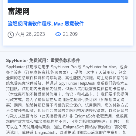
富趣网
流氓反间谍软件程序
,
Mac 恶意软件
六月 26, 2023
21,209
SpyHunter 免费试用：重要条款和条件
SpyHunter 试用版适用于 SpyHunter Pro 或 SpyHunter for Mac，包含
多个设备（详见宣传资料/购买页面），提供一次性 7 天试用期，包含
全面的恶意软件检测和清除功能、高性能防护措施，可主动保护您的系
统免受恶意软件威胁，并通过 SpyHunter HelpDesk 联系我们的技术支
持团队。试用期内无需预先付费，但激活试用版需要提供信用卡信息。
（本优惠可能不接受预付信用卡、借记卡和礼品卡。）我们要求您提供
付款方式，是为了确保您在从试用版过渡到付费订阅（如果您决定购
买）期间，能够持续获得不间断的安全保护。试用期间，您的付款方式
不会被预先扣款，但我们会向您的金融机构发送授权请求，以验证您的
付款方式是否有效（此类授权请求并非 EnigmaSoft 收取费用，但根据
您的付款方式和/或金融机构的不同，可能会影响您的账户可用性）。您
可以在 7 天试用期结束前，通过 EnigmaSoft 网站的“我的账户”部分取
消试用，或联系 EnigmaSoft，以避免试用期结束后立即产生费用。如