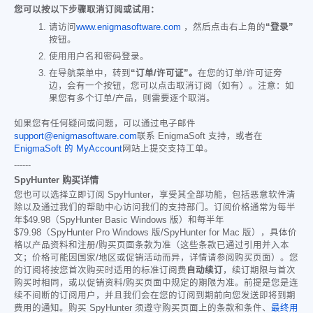
您可以按以下步骤取消订阅或试用：
请访问
www.enigmasoftware.com
，然后点击右上角的
“登录”
按钮。
使用用户名和密码登录。
在导航菜单中，转到
“订单/许可证”。
在您的订单/许可证旁
边，会有一个按钮，您可以点击取消订阅（如有）。注意：如
果您有多个订单/产品，则需要逐个取消。
如果您有任何疑问或问题，可以通过电子邮件
support@enigmasoftware.com
联系 EnigmaSoft 支持，或者在
EnigmaSoft 的 MyAccount
网站上提交支持工单。
------
SpyHunter 购买详情
您也可以选择立即订阅 SpyHunter，享受其全部功能，包括恶意软件清
除以及通过我们的帮助中心访问我们的支持部门。订阅价格通常为每半
年
$49.98
（SpyHunter Basic Windows 版）和每半年
$79.98
（SpyHunter Pro Windows 版/SpyHunter for Mac 版），具体价
格以产品资料和注册/购买页面条款为准（这些条款已通过引用并入本
文；价格可能因国家/地区或促销活动而异，详情请参阅购买页面）。您
的订阅将按您首次购买时适用的标准订阅费
自动续订
，续订期限与首次
购买时相同，或以促销资料/购买页面中规定的期限为准。前提是您是连
续不间断的订阅用户，并且我们会在您的订阅到期前向您发送即将到期
费用的通知。购买 SpyHunter 须遵守购买页面上的条款和条件、
最终用