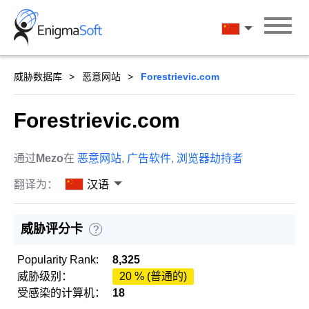
Skip
to
汉语
content
威胁数据库
恶意网站
Forestrievic.com
Forestrievic.com
通过
Mezo
在
恶意网站
,
广告软件
,
浏览器劫持者
翻译为：
汉语
威胁评分卡
?
Popularity Rank:
8,325
威胁级别：
20 % (普通的)
受感染的计算机：
18