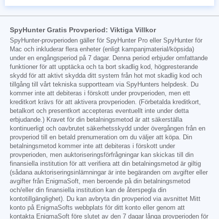
SpyHunter Gratis Provperiod: Viktiga Villkor
SpyHunter-provperioden gäller för SpyHunter Pro eller SpyHunter för
Mac och inkluderar flera enheter (enligt kampanjmaterial/köpsida)
under en engångsperiod på 7 dagar. Denna period erbjuder omfattande
funktioner för att upptäcka och ta bort skadlig kod, högpresterande
skydd för att aktivt skydda ditt system från hot mot skadlig kod och
tillgång till vårt tekniska supportteam via SpyHunters helpdesk. Du
kommer inte att debiteras i förskott under provperioden, men ett
kreditkort krävs för att aktivera provperioden. (Förbetalda kreditkort,
betalkort och presentkort accepteras eventuellt inte under detta
erbjudande.) Kravet för din betalningsmetod är att säkerställa
kontinuerligt och oavbrutet säkerhetsskydd under övergången från en
provperiod till en betald prenumeration om du väljer att köpa. Din
betalningsmetod kommer inte att debiteras i förskott under
provperioden, men auktoriseringsförfrågningar kan skickas till din
finansiella institution för att verifiera att din betalningsmetod är giltig
(sådana auktoriseringsinlämningar är inte begäranden om avgifter eller
avgifter från EnigmaSoft, men beroende på din betalningsmetod
och/eller din finansiella institution kan de återspegla din
kontotillgänglighet). Du kan avbryta din provperiod via avsnittet Mitt
konto på EnigmaSofts webbplats för ditt konto eller genom att
kontakta EnigmaSoft före slutet av den 7 dagar långa provperioden för