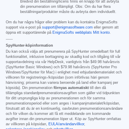
Bredvid din beställning/licens finns en knapp för att avbryta
din prenumeration om tillämpligt. Obs: Om du har flera
beställningar/produkter måste du avbryta dem individuellt.
Om du har några frågor eller problem kan du kontakta EnigmaSofts
support via e-post på
support@enigmasoftware.com
eller genom att
öppna ett supportärende på
EnigmaSofts webbplats Mitt konto
.
------
SpyHunter-köpinformation
Du kan också välja att prenumerera på SpyHunter omedelbart för full
funktionalitet, inklusive borttagning av skadlig kod och tillgång till vår
supportavdelning via vår HelpDesk, vanligtvis från
$49.98
halvårsvis
(SpyHunter Basic Windows) och
$79.98
halvårsvis (SpyHunter Pro
Windows/SpyHunter för Mac) i enlighet med erbjudandematerialet och
villkoren för registrerings-/köpsidan (som införlivas häri genom
hänvisning; priserna kan variera beroende på land eller kampanj per
köpsida). Din prenumeration
förnyas automatiskt
till den då
tillämpliga standardprenumerationsavgiften som gäller vid tidpunkten
för ditt ursprungliga köp av prenumerationen och för samma
prenumerationsperiod eller som anges i kampanjmaterialet/köpsidan,
förutsatt att du är en kontinuerlig, oavbruten prenumerationsanvändare
och för vilken du kommer att få ett meddelande om kommande
avgifter innan din prenumeration löper ut. Köp av SpyHunter omfattas
av villkoren på köpsidan,
EULA/användarvillkor
,