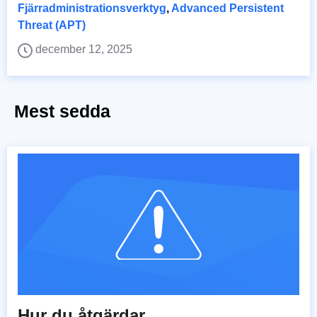
Fjärradministrationsverktyg
,
Advanced Persistent
Threat (APT)
december 12, 2025
Mest sedda
Hur du åtgärdar