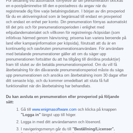
För betalning vid automatisk förnyelse av din prenumeration skickas
en e-postpåminnelse till den e-postadress du angav när du
registrerade dig före varje betalningsdatum. I början av din provperiod
får du en aktiveringskod som är begränsad till endast en provperiod
och endast en enhet per konto. Din prenumeration förnyas automatiskt
till det pris och för prenumerationsperioden i enlighet med
erbjudandematerialet och villkoren för registrerings-/köpsidan (som
införlivas härmed genom hänvisning; priserna kan variera beroende på
land eller kampanjinformation per köpsida), förutsatt att du är en
kontinuerlig och oavbruten prenumerationsanvändare. För användare
med betalande prenumerationer gäller att om du säger upp
prenumerationen fortsätter du att ha tillgång till din/dina produkt(er)
fram till slutet av din betalda prenumerationsperiod. Om du vill få
återbetalning för din dåvarande prenumerationsperiod måste du säga
upp prenumerationen och ansöka om återbetalning inom 30 dagar efter
ditt senaste köp, och du kommer omedelbart att sluta få full
funktionalitet när din återbetalning har behandlats.
Du kan avsluta en prenumeration eller provperiod på följande
sätt:
Gå till
www.enigmasoftware.com
och klicka på knappen
"Logga in"
längst upp till höger.
Logga in med ditt användarnamn och lösenord.
I navigeringsmenyn går du till
"Beställning/Licenser".