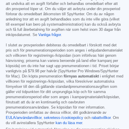
att undvika att en avgift förfaller och behandlas omedelbart efter att
din provperiod löper ut. Om du väljer att avbryta under din provperiod
förlorar du omedelbart åtkomsten till SpyHunter. Om du av någon
anledning tror att en avgift behandlades som du inte ville göra (vilket
till exempel kan bero på systemadministration) kan du också avbryta
och få full återbetalning för avgiften när som helst inom 30 dagar från
inköpsdatumet. Se
Vanliga frågor
.
I slutet av provperioden debiteras du omedelbart i förskott med det
pris och för prenumerationsperioden som anges i erbjudandematerialet
och villkoren för registrerings-/köpsidan (som införlivas häri genom
hänvisning; priserna kan variera beroende på land eller kampanj per
köpsida) om du inte har sagt upp prenumerationen i tid. Priset börjar
vanligtvis på
$79.98
per halvår (SpyHunter Pro Windows/SpyHunter
för Mac). Din köpta prenumeration
förnyas automatiskt
i enlighet med
villkoren för registrerings-/köpsidan, vilka föreskriver automatiska
förnyelser till den då gällande standardprenumerationsavgiften som
gäller vid tidpunkten för ditt ursprungliga köp och för samma
prenumerationsperiod eller som anges i kampanjmaterialet/köpsidan,
förutsatt att du är en kontinuerlig och oavbruten
prenumerationsanvändare. Se köpsidan för mer information.
Provperioden omfattas av dessa villkor, ditt godkännande av
EULA/användarvillkor
,
sekretess-/cookiepolicy
och
rabattvillkor
. Om
du vill avinstallera SpyHunter
kan du läsa mer
.