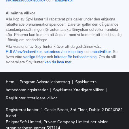
sekretess-/cookiepolicy
och
rabattvillkor
.
------
Allmänna villkor
Alla köp av SpyHunter till rabatterat pris gäller under den erbjudna
rabatterade prenumerationsperioden. Därefter gäller den då gällande
standardprissättningen för automatiska förnyelser och/eller framtida
köp. Priserna kan komma att ändras, men vi kommer att meddela dig
i förväg om prisändringar.
Alla versioner av SpyHunter kräver att du godkänner våra
EULA/användarvillkor
,
sekretess-/cookiepolicy
och
rabattvillkor
. Se
även våra
vanliga frågor
och
kriterier för hotbedömning
. Om du vill
avinstallera SpyHunter
kan du läsa mer
.
Hem
Program Avinstallationssteg
SpyHunters
hotbedömningskriterier
SpyHunter Ytterligare villkor
RegHunter Ytterligare villkor
Registrerat kontor: 1 Castle Street, 3rd Floor, Dublin 2 D02XD82
Irland.
EnigmaSoft Limited, Private Company Limited per aktier,
organisationsnummer 597114.