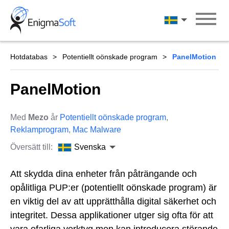
Skip
to
Svenska
content
Hotdatabas
Potentiellt oönskade program
PanelMotion
PanelMotion
Med
Mezo
år
Potentiellt oönskade program
,
Reklamprogram
,
Mac Malware
Översätt till:
Svenska
Att skydda dina enheter från påträngande och
opålitliga PUP:er (potentiellt oönskade program) är
en viktig del av att upprätthålla digital säkerhet och
integritet. Dessa applikationer utger sig ofta för att
vara ofarliga verktyg men kan introducera störande