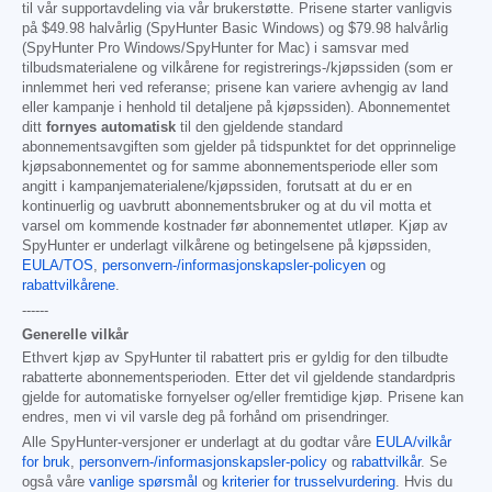
til vår supportavdeling via vår brukerstøtte. Prisene starter vanligvis
på
$49.98
halvårlig (SpyHunter Basic Windows) og
$79.98
halvårlig
(SpyHunter Pro Windows/SpyHunter for Mac) i samsvar med
tilbudsmaterialene og vilkårene for registrerings-/kjøpssiden (som er
innlemmet heri ved referanse; prisene kan variere avhengig av land
eller kampanje i henhold til detaljene på kjøpssiden). Abonnementet
ditt
fornyes automatisk
til den gjeldende standard
abonnementsavgiften som gjelder på tidspunktet for det opprinnelige
kjøpsabonnementet og for samme abonnementsperiode eller som
angitt i kampanjematerialene/kjøpssiden, forutsatt at du er en
kontinuerlig og uavbrutt abonnementsbruker og at du vil motta et
varsel om kommende kostnader før abonnementet utløper. Kjøp av
SpyHunter er underlagt vilkårene og betingelsene på kjøpssiden,
EULA/TOS
,
personvern-/informasjonskapsler-policyen
og
rabattvilkårene
.
------
Generelle vilkår
Ethvert kjøp av SpyHunter til rabattert pris er gyldig for den tilbudte
rabatterte abonnementsperioden. Etter det vil gjeldende standardpris
gjelde for automatiske fornyelser og/eller fremtidige kjøp. Prisene kan
endres, men vi vil varsle deg på forhånd om prisendringer.
Alle SpyHunter-versjoner er underlagt at du godtar våre
EULA/vilkår
for bruk
,
personvern-/informasjonskapsler-policy
og
rabattvilkår
. Se
også våre
vanlige spørsmål
og
kriterier for trusselvurdering
. Hvis du