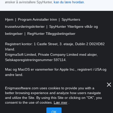
ønsker å avinstallere SpyHunter,
kan du lære hvordan
.
Hjem
Program Avinstaller trinn
SpyHunters
trusselvurderingskriterier
SpyHunter Ytterligere vilkår og
betingelser
RegHunter Tilleggsbetingelser
Registrert kontor: 1 Castle Street, 3. etasje, Dublin 2 D02XD82
Irland.
EnigmaSoft Limited, Private Company Limited med aksjer,
Selskapsregistreringsnummer 597114.
Mac og MacOS er varemerker for Apple Inc., registrert i USA og
andre land.
Copyright 2016-
2025
. EnigmaSoft Ltd. Alle rettigheter
Enigmasoftware.com uses cookies to provide you with a
forbeholdt.
better browsing experience and analyze how users navigate
and utilize the Site. By using this Site or clicking on "OK", you
consent to the use of cookies.
Lær mer
.