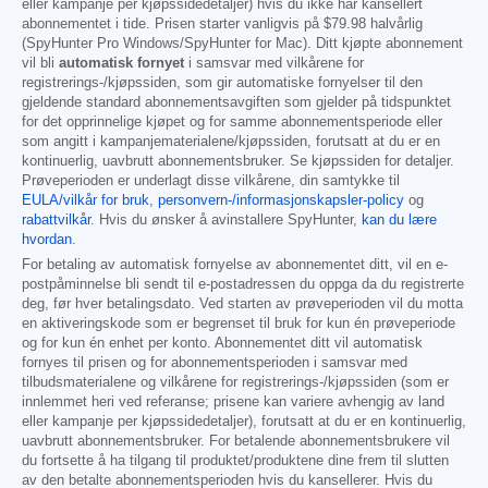
eller kampanje per kjøpssidedetaljer) hvis du ikke har kansellert
abonnementet i tide. Prisen starter vanligvis på
$79.98
halvårlig
(SpyHunter Pro Windows/SpyHunter for Mac). Ditt kjøpte abonnement
vil bli
automatisk fornyet
i samsvar med vilkårene for
registrerings-/kjøpssiden, som gir automatiske fornyelser til den
gjeldende standard abonnementsavgiften som gjelder på tidspunktet
for det opprinnelige kjøpet og for samme abonnementsperiode eller
som angitt i kampanjematerialene/kjøpssiden, forutsatt at du er en
kontinuerlig, uavbrutt abonnementsbruker. Se kjøpssiden for detaljer.
Prøveperioden er underlagt disse vilkårene, din samtykke til
EULA/vilkår for bruk
,
personvern-/informasjonskapsler-policy
og
rabattvilkår
. Hvis du ønsker å avinstallere SpyHunter,
kan du lære
hvordan
.
For betaling av automatisk fornyelse av abonnementet ditt, vil en e-
postpåminnelse bli sendt til e-postadressen du oppga da du registrerte
deg, før hver betalingsdato. Ved starten av prøveperioden vil du motta
en aktiveringskode som er begrenset til bruk for kun én prøveperiode
og for kun én enhet per konto. Abonnementet ditt vil automatisk
fornyes til prisen og for abonnementsperioden i samsvar med
tilbudsmaterialene og vilkårene for registrerings-/kjøpssiden (som er
innlemmet heri ved referanse; prisene kan variere avhengig av land
eller kampanje per kjøpssidedetaljer), forutsatt at du er en kontinuerlig,
uavbrutt abonnementsbruker. For betalende abonnementsbrukere vil
du fortsette å ha tilgang til produktet/produktene dine frem til slutten
av den betalte abonnementsperioden hvis du kansellerer. Hvis du