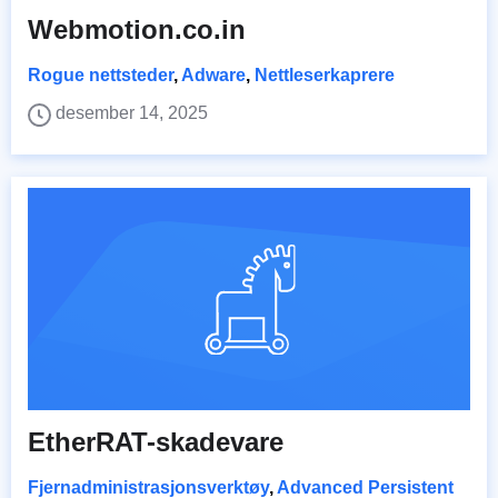
Webmotion.co.in
Rogue nettsteder
,
Adware
,
Nettleserkaprere
desember 14, 2025
EtherRAT-skadevare
Fjernadministrasjonsverktøy
,
Advanced Persistent