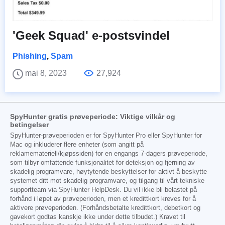
'Geek Squad' e-postsvindel
Phishing
,
Spam
mai 8, 2023
27,924
SpyHunter gratis prøveperiode: Viktige vilkår og
betingelser
SpyHunter-prøveperioden er for SpyHunter Pro eller SpyHunter for
Mac og inkluderer flere enheter (som angitt på
reklamemateriell/kjøpssiden) for en engangs 7-dagers prøveperiode,
som tilbyr omfattende funksjonalitet for deteksjon og fjerning av
skadelig programvare, høytytende beskyttelser for aktivt å beskytte
systemet ditt mot skadelig programvare, og tilgang til vårt tekniske
supportteam via SpyHunter HelpDesk. Du vil ikke bli belastet på
forhånd i løpet av prøveperioden, men et kredittkort kreves for å
aktivere prøveperioden. (Forhåndsbetalte kredittkort, debetkort og
gavekort godtas kanskje ikke under dette tilbudet.) Kravet til