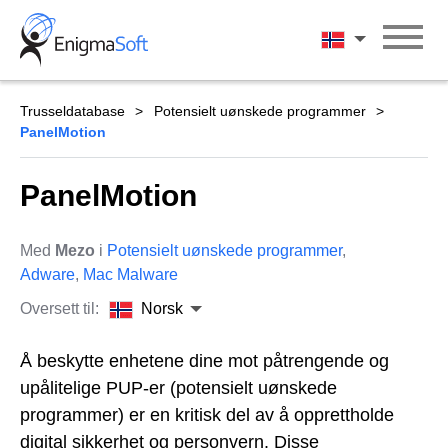
Skip
to
Norsk
content
Trusseldatabase
Potensielt uønskede programmer
PanelMotion
PanelMotion
Med
Mezo
i
Potensielt uønskede programmer
,
Adware
,
Mac Malware
Oversett til:
Norsk
Å beskytte enhetene dine mot påtrengende og
upålitelige PUP-er (potensielt uønskede
programmer) er en kritisk del av å opprettholde
digital sikkerhet og personvern. Disse