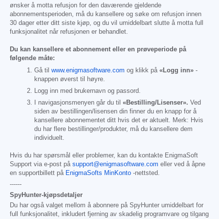
ønsker å motta refusjon for den daværende gjeldende
abonnementsperioden, må du kansellere og søke om refusjon innen
30 dager etter ditt siste kjøp, og du vil umiddelbart slutte å motta full
funksjonalitet når refusjonen er behandlet.
Du kan kansellere et abonnement eller en prøveperiode på
følgende måte:
Gå til
www.enigmasoftware.com
og klikk på
«Logg inn»
-
knappen øverst til høyre.
Logg inn med brukernavn og passord.
I navigasjonsmenyen går du til
«Bestilling/Lisenser».
Ved
siden av bestillingen/lisensen din finner du en knapp for å
kansellere abonnementet ditt hvis det er aktuelt. Merk: Hvis
du har flere bestillinger/produkter, må du kansellere dem
individuelt.
Hvis du har spørsmål eller problemer, kan du kontakte EnigmaSoft
Support via e-post på
support@enigmasoftware.com
eller ved å åpne
en supportbillett på
EnigmaSofts MinKonto
-nettsted.
------
SpyHunter-kjøpsdetaljer
Du har også valget mellom å abonnere på SpyHunter umiddelbart for
full funksjonalitet, inkludert fjerning av skadelig programvare og tilgang