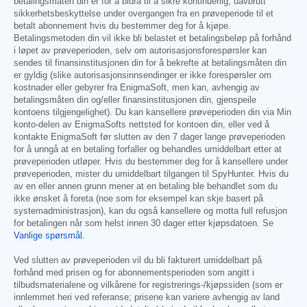
betalingsmåten din er for å bidra til å sikre kontinuerlig, uavbrutt
sikkerhetsbeskyttelse under overgangen fra en prøveperiode til et
betalt abonnement hvis du bestemmer deg for å kjøpe.
Betalingsmetoden din vil ikke bli belastet et betalingsbeløp på forhånd
i løpet av prøveperioden, selv om autorisasjonsforespørsler kan
sendes til finansinstitusjonen din for å bekrefte at betalingsmåten din
er gyldig (slike autorisasjonsinnsendinger er ikke forespørsler om
kostnader eller gebyrer fra EnigmaSoft, men kan, avhengig av
betalingsmåten din og/eller finansinstitusjonen din, gjenspeile
kontoens tilgjengelighet). Du kan kansellere prøveperioden din via Min
konto-delen av EnigmaSofts nettsted for kontoen din, eller ved å
kontakte EnigmaSoft før slutten av den 7 dager lange prøveperioden
for å unngå at en betaling forfaller og behandles umiddelbart etter at
prøveperioden utløper. Hvis du bestemmer deg for å kansellere under
prøveperioden, mister du umiddelbart tilgangen til SpyHunter. Hvis du
av en eller annen grunn mener at en betaling ble behandlet som du
ikke ønsket å foreta (noe som for eksempel kan skje basert på
systemadministrasjon), kan du også kansellere og motta full refusjon
for betalingen når som helst innen 30 dager etter kjøpsdatoen. Se
Vanlige spørsmål
.
Ved slutten av prøveperioden vil du bli fakturert umiddelbart på
forhånd med prisen og for abonnementsperioden som angitt i
tilbudsmaterialene og vilkårene for registrerings-/kjøpssiden (som er
innlemmet heri ved referanse; prisene kan variere avhengig av land