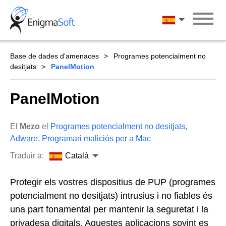
Skip
to
Català
content
Base de dades d'amenaces
Programes potencialment no
desitjats
PanelMotion
PanelMotion
El
Mezo
el
Programes potencialment no desitjats
,
Adware
,
Programari maliciós per a Mac
Traduir a:
Català
Protegir els vostres dispositius de PUP (programes
potencialment no desitjats) intrusius i no fiables és
una part fonamental per mantenir la seguretat i la
privadesa digitals. Aquestes aplicacions sovint es