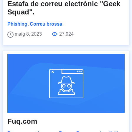
Estafa de correu electrònic "Geek
Squad".
Phishing
,
Correu brossa
maig 8, 2023
27,924
Fuq.com