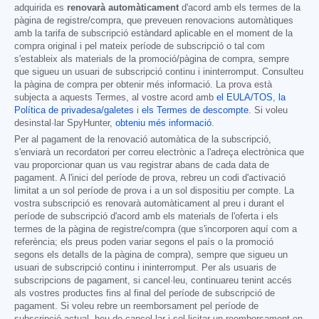
adquirida es
renovarà automàticament
d'acord amb els termes de la
pàgina de registre/compra, que preveuen renovacions automàtiques
amb la tarifa de subscripció estàndard aplicable en el moment de la
compra original i pel mateix període de subscripció o tal com
s'estableix als materials de la promoció/pàgina de compra, sempre
que sigueu un usuari de subscripció continu i ininterromput. Consulteu
la pàgina de compra per obtenir més informació. La prova està
subjecta a aquests Termes, al vostre acord amb
el EULA/TOS
,
la
Política de privadesa/galetes
i
els Termes de descompte
. Si voleu
desinstal·lar SpyHunter,
obteniu més informació
.
Per al pagament de la renovació automàtica de la subscripció,
s'enviarà un recordatori per correu electrònic a l'adreça electrònica que
vau proporcionar quan us vau registrar abans de cada data de
pagament. A l'inici del període de prova, rebreu un codi d'activació
limitat a un sol període de prova i a un sol dispositiu per compte. La
vostra subscripció es renovarà automàticament al preu i durant el
període de subscripció d'acord amb els materials de l'oferta i els
termes de la pàgina de registre/compra (que s'incorporen aquí com a
referència; els preus poden variar segons el país o la promoció
segons els detalls de la pàgina de compra), sempre que sigueu un
usuari de subscripció continu i ininterromput. Per als usuaris de
subscripcions de pagament, si cancel·leu, continuareu tenint accés
als vostres productes fins al final del període de subscripció de
pagament. Si voleu rebre un reemborsament pel període de