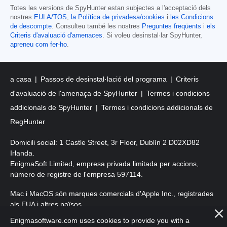
Totes les versions de SpyHunter estan subjectes a l'acceptació dels
nostres
EULA/TOS
,
la Política de privadesa/cookies
i
les Condicions
de descompte
. Consulteu també les nostres
Preguntes freqüents
i
els
Criteris d'avaluació d'amenaces
. Si voleu desinstal·lar SpyHunter,
apreneu com fer-ho
.
a casa
Passos de desinstal·lació del programa
Criteris
d'avaluació de l'amenaça de SpyHunter
Termes i condicions
addicionals de SpyHunter
Termes i condicions addicionals de
RegHunter
Domicili social: 1 Castle Street, 3r Floor, Dublín 2 D02XD82
Irlanda.
EnigmaSoft Limited, empresa privada limitada per accions,
número de registre de l'empresa 597114.
Mac i MacOS són marques comercials d'Apple Inc., registrades
als EUA i altres països.
Enigmasoftware.com uses cookies to provide you with a
Copyright 2016-
2025
. EnigmaSoft Ltd. Tots els drets reservats.