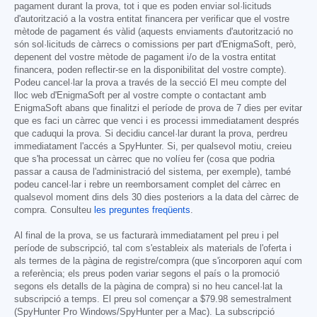
pagament durant la prova, tot i que es poden enviar sol·licituds
d'autorització a la vostra entitat financera per verificar que el vostre
mètode de pagament és vàlid (aquests enviaments d'autorització no
són sol·licituds de càrrecs o comissions per part d'EnigmaSoft, però,
depenent del vostre mètode de pagament i/o de la vostra entitat
financera, poden reflectir-se en la disponibilitat del vostre compte).
Podeu cancel·lar la prova a través de la secció El meu compte del
lloc web d'EnigmaSoft per al vostre compte o contactant amb
EnigmaSoft abans que finalitzi el període de prova de 7 dies per evitar
que es faci un càrrec que venci i es processi immediatament després
que caduqui la prova. Si decidiu cancel·lar durant la prova, perdreu
immediatament l'accés a SpyHunter. Si, per qualsevol motiu, creieu
que s'ha processat un càrrec que no volíeu fer (cosa que podria
passar a causa de l'administració del sistema, per exemple), també
podeu cancel·lar i rebre un reemborsament complet del càrrec en
qualsevol moment dins dels 30 dies posteriors a la data del càrrec de
compra. Consulteu
les preguntes freqüents
.
Al final de la prova, se us facturarà immediatament pel preu i pel
període de subscripció, tal com s'estableix als materials de l'oferta i
als termes de la pàgina de registre/compra (que s'incorporen aquí com
a referència; els preus poden variar segons el país o la promoció
segons els detalls de la pàgina de compra) si no heu cancel·lat la
subscripció a temps. El preu sol començar a
$79.98
semestralment
(SpyHunter Pro Windows/SpyHunter per a Mac). La subscripció