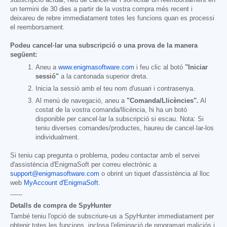
subscripció actual, heu de cancel·lar i sol·licitar un reemborsament en
un termini de 30 dies a partir de la vostra compra més recent i
deixareu de rebre immediatament totes les funcions quan es processi
el reemborsament.
Podeu cancel·lar una subscripció o una prova de la manera
següent:
Aneu a
www.enigmasoftware.com
i feu clic al botó
"Iniciar
sessió"
a la cantonada superior dreta.
Inicia la sessió amb el teu nom d'usuari i contrasenya.
Al menú de navegació, aneu a
"Comanda/Llicències".
Al
costat de la vostra comanda/llicència, hi ha un botó
disponible per cancel·lar la subscripció si escau. Nota: Si
teniu diverses comandes/productes, haureu de cancel·lar-los
individualment.
Si teniu cap pregunta o problema, podeu contactar amb el servei
d'assistència d'EnigmaSoft per correu electrònic a
support@enigmasoftware.com
o obrint un tiquet d'assistència al lloc
web
MyAccount d'EnigmaSoft
.
------
Detalls de compra de SpyHunter
També teniu l'opció de subscriure-us a SpyHunter immediatament per
obtenir totes les funcions, inclosa l'eliminació de programari maliciós i