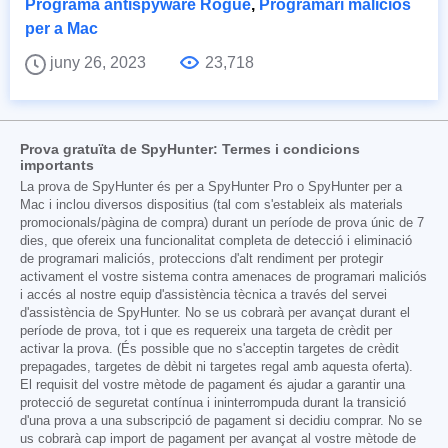
Programa antispyware Rogue
,
Programari maliciós
per a Mac
juny 26, 2023
23,718
Prova gratuïta de SpyHunter: Termes i condicions
importants
La prova de SpyHunter és per a SpyHunter Pro o SpyHunter per a
Mac i inclou diversos dispositius (tal com s'estableix als materials
promocionals/pàgina de compra) durant un període de prova únic de 7
dies, que ofereix una funcionalitat completa de detecció i eliminació
de programari maliciós, proteccions d'alt rendiment per protegir
activament el vostre sistema contra amenaces de programari maliciós
i accés al nostre equip d'assistència tècnica a través del servei
d'assistència de SpyHunter. No se us cobrarà per avançat durant el
període de prova, tot i que es requereix una targeta de crèdit per
activar la prova. (És possible que no s'acceptin targetes de crèdit
prepagades, targetes de dèbit ni targetes regal amb aquesta oferta).
El requisit del vostre mètode de pagament és ajudar a garantir una
protecció de seguretat contínua i ininterrompuda durant la transició
d'una prova a una subscripció de pagament si decidiu comprar. No se
us cobrarà cap import de pagament per avançat al vostre mètode de