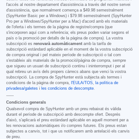
l'accés al nostre departament d'assistència a través del nostre servei
d'assistència, que normalment comença a
$49.98
semestralment
(SpyHunter Basic per a Windows) i
$79.98
semestralment (SpyHunter
Pro per a Windows/SpyHunter per a Mac) d'acord amb els materials
de l'oferta i els termes de la pàgina de registre/compra (que
s'incorporen aquí com a referència; els preus poden variar segons el
país o la promoció per detalls de la pàgina de compra). La vostra
subscripció es
renovarà automàticament
amb la tarifa de
subscripció estàndard aplicable en el moment de la vostra subscripció
de compra original i pel mateix període de subscripció o tal com
s'estableix als materials de la promoció/pàgina de compra, sempre
que sigueu un usuari de subscripció continu i ininterromput i per al
qual rebreu un avís dels propers càrrecs abans que venci la vostra
subscripció. La compra de SpyHunter està subjecta als termes i
condicions de la pàgina de compra,
l'EULA/TOS
,
la política de
privadesa/galetes
i
les condicions de descompte
.
------
Condicions generals
Qualsevol compra de SpyHunter amb un preu rebaixat és vàlida
durant el període de subscripció amb descompte ofert. Després
d'això, s'aplicarà el preu estàndard aplicable en aquell moment per a
les renovacions automàtiques i/o compres futures. Els preus estan
subjectes a canvis, tot i que us notificarem amb antelació els canvis
de preu.