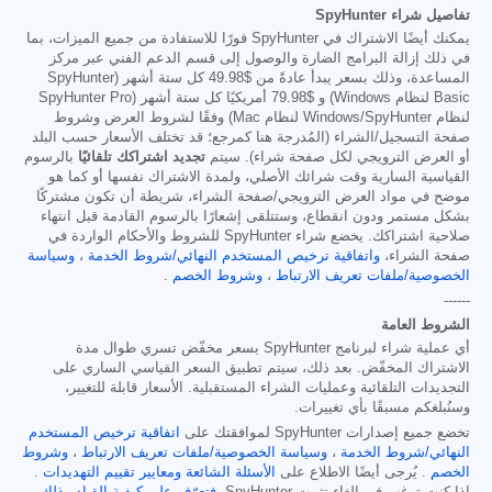
تفاصيل شراء SpyHunter
يمكنك أيضًا الاشتراك في SpyHunter فورًا للاستفادة من جميع الميزات، بما
في ذلك إزالة البرامج الضارة والوصول إلى قسم الدعم الفني عبر مركز
المساعدة، وذلك بسعر يبدأ عادةً من
$49.98
كل ستة أشهر (SpyHunter
Basic لنظام Windows) و
$79.98
أمريكيًا كل ستة أشهر (SpyHunter Pro
لنظام Windows/SpyHunter لنظام Mac) وفقًا لشروط العرض وشروط
صفحة التسجيل/الشراء (المُدرجة هنا كمرجع؛ قد تختلف الأسعار حسب البلد
أو العرض الترويجي لكل صفحة شراء). سيتم
تجديد اشتراكك تلقائيًا
بالرسوم
القياسية السارية وقت شرائك الأصلي، ولمدة الاشتراك نفسها أو كما هو
موضح في مواد العرض الترويجي/صفحة الشراء، شريطة أن تكون مشتركًا
بشكل مستمر ودون انقطاع، وستتلقى إشعارًا بالرسوم القادمة قبل انتهاء
صلاحية اشتراكك. يخضع شراء SpyHunter للشروط والأحكام الواردة في
صفحة الشراء،
واتفاقية ترخيص المستخدم النهائي/شروط الخدمة
،
وسياسة
الخصوصية/ملفات تعريف الارتباط
،
وشروط الخصم
.
------
الشروط العامة
أي عملية شراء لبرنامج SpyHunter بسعر مخفّض تسري طوال مدة
الاشتراك المخفّض. بعد ذلك، سيتم تطبيق السعر القياسي الساري على
التجديدات التلقائية وعمليات الشراء المستقبلية. الأسعار قابلة للتغيير،
وسنُبلغكم مسبقًا بأي تغييرات.
تخضع جميع إصدارات SpyHunter لموافقتك على
اتفاقية ترخيص المستخدم
النهائي/شروط الخدمة
،
وسياسة الخصوصية/ملفات تعريف الارتباط
،
وشروط
الخصم
. يُرجى أيضًا الاطلاع على
الأسئلة الشائعة
ومعايير تقييم التهديدات
.