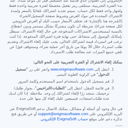
الإلكتروني إلى العنوان الذي قدمته عند التسجيل قبل كل موعد سداد. عند
بدء الفترة التجريبية، ستتلقى رمز تفعيل مخصصًا لفترة تجريبية واحدة فقط
ولجهاز واحد فقط لكل حساب. سيتم تجديد اشتراكك تلقائيًا بالسعر ولمدة
الاشتراك المحددة في مواد العرض وشروط صفحة التسجيل/الشراء
(المُدرجة هنا بالإشارة؛ قد تختلف الأسعار حسب البلد أو العرض الترويجي
لكل صفحة شراء)، شريطة أن تكون مشتركًا بشكل مستمر ودون انقطاع.
بالنسبة لمستخدمي الاشتراكات المدفوعة، في حال إلغاء الاشتراك، سيظل
بإمكانك الوصول إلى منتجاتك حتى نهاية فترة اشتراكك المدفوعة. إذا كنت
ترغب في استرداد قيمة اشتراكك الحالي، يجب عليك إلغاء الاشتراك وتقديم
طلب استرداد خلال 30 يومًا من تاريخ آخر عملية شراء، وستتوقف فورًا عن
تلقي جميع الميزات عند معالجة طلب الاسترداد.
يمكنك إلغاء الاشتراك أو الفترة التجريبية على النحو التالي:
انتقل إلى
www.enigmasoftware.com
وانقر على زر
"تسجيل
الدخول"
في الزاوية العلوية اليمنى.
قم بتسجيل الدخول باستخدام اسم المستخدم وكلمة المرور.
في قائمة التنقل، انتقل إلى
"الطلبات/التراخيص".
بجوار طلبك/
ترخيصك، ستجد زرًا لإلغاء اشتراكك إن وجد. ملاحظة: إذا كان لديك
عدة طلبات/منتجات، فسيتعين عليك إلغاء كل منها على حدة.
في حال وجود أي أسئلة أو مشاكل، يمكنك الاتصال بدعم EnigmaSoft عبر
البريد الإلكتروني على
support@enigmasoftware.com
أو عن طريق فتح
تذكرة دعم على موقع
حساب EnigmaSoft الإلكتروني
.
------