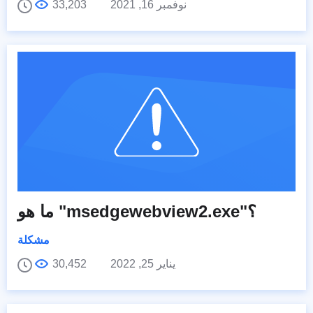
نوفمبر 16, 2021
33,203
ما هو "msedgewebview2.exe"؟
مشكلة
يناير 25, 2022
30,452