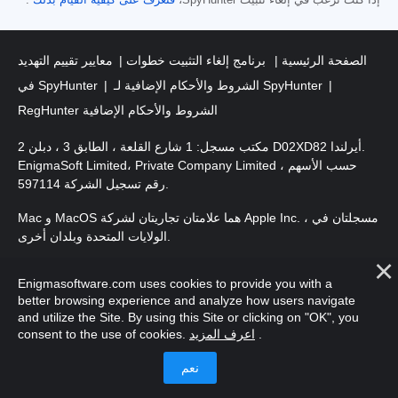
إذا كنت ترغب في إلغاء تثبيت SpyHunter،
فتعرّف على كيفية القيام بذلك
.
الصفحة الرئيسية
برنامج إلغاء التثبيت خطوات
معايير تقييم التهديد
الشروط والأحكام الإضافية لـ SpyHunter
في SpyHunter
RegHunter الشروط والأحكام الإضافية
مكتب مسجل: 1 شارع القلعة ، الطابق 3 ، دبلن 2 D02XD82 أيرلندا.
EnigmaSoft Limited، Private Company Limited حسب الأسهم ،
رقم تسجيل الشركة 597114.
Mac و MacOS هما علامتان تجاريتان لشركة Apple Inc. ، مسجلتان في
الولايات المتحدة وبلدان أخرى.
. EnigmaSoft Ltd. جميع الحقوق
حقوق الطبع والنشر 2016-
2025
Enigmasoftware.com uses cookies to provide you with a
محفوظة.
better browsing experience and analyze how users navigate
and utilize the Site. By using this Site or clicking on "OK", you
.
اعرف المزيد
consent to the use of cookies.