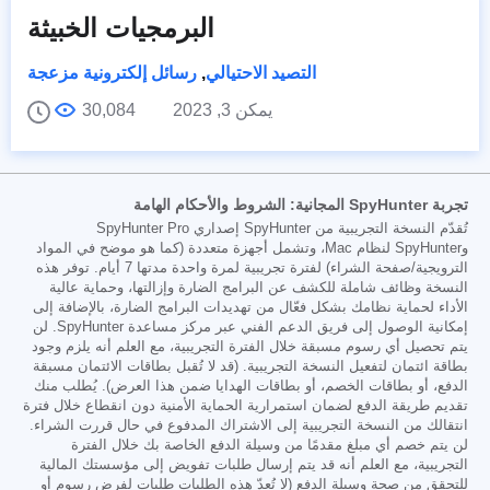
البرمجيات الخبيثة
التصيد الاحتيالي
,
رسائل إلكترونية مزعجة
يمكن 3, 2023
30,084
تجربة SpyHunter المجانية: الشروط والأحكام الهامة
تُقدّم النسخة التجريبية من SpyHunter إصداري SpyHunter Pro
وSpyHunter لنظام Mac، وتشمل أجهزة متعددة (كما هو موضح في المواد
الترويجية/صفحة الشراء) لفترة تجريبية لمرة واحدة مدتها 7 أيام. توفر هذه
النسخة وظائف شاملة للكشف عن البرامج الضارة وإزالتها، وحماية عالية
الأداء لحماية نظامك بشكل فعّال من تهديدات البرامج الضارة، بالإضافة إلى
إمكانية الوصول إلى فريق الدعم الفني عبر مركز مساعدة SpyHunter. لن
يتم تحصيل أي رسوم مسبقة خلال الفترة التجريبية، مع العلم أنه يلزم وجود
بطاقة ائتمان لتفعيل النسخة التجريبية. (قد لا تُقبل بطاقات الائتمان مسبقة
الدفع، أو بطاقات الخصم، أو بطاقات الهدايا ضمن هذا العرض). يُطلب منك
تقديم طريقة الدفع لضمان استمرارية الحماية الأمنية دون انقطاع خلال فترة
انتقالك من النسخة التجريبية إلى الاشتراك المدفوع في حال قررت الشراء.
لن يتم خصم أي مبلغ مقدمًا من وسيلة الدفع الخاصة بك خلال الفترة
التجريبية، مع العلم أنه قد يتم إرسال طلبات تفويض إلى مؤسستك المالية
للتحقق من صحة وسيلة الدفع (لا تُعدّ هذه الطلبات طلبات لفرض رسوم أو