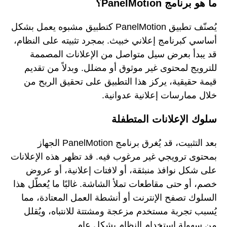
ما هو برنامج PanelMotion؟
يُصنّف تطبيق PanelMotion كتطبيق مشبوه يعمل بشكل
أساسي كبرنامج إعلاني خبيث. بمجرد تثبيته على النظام،
قد يبدأ بعرض سيل متواصل من الإعلانات المصممة
للترويج لمحتوى غير موثوق أو مضلل. وبدلاً من تقديم
قيمة حقيقية، يركز هذا التطبيق على تحقيق الربح من
خلال ممارسات إعلانية عدوانية.
سلوك الإعلانات المتطفلة
بعد التثبيت، قد يُغرق برنامج PanelMotion الجهاز
بمحتوى ترويجي غير مرغوب فيه. قد تظهر هذه الإعلانات
على شكل نوافذ منبثقة، أو لافتات إعلانية، أو عروض
خصم، أو حتى مقاطعات تملأ الشاشة. غالبًا ما يُعطّل هذا
السلوك تصفح الإنترنت أو أنشطة العمل المعتادة، مما
يُسبب تجربة مستخدم مزعجة ومشتتة للانتباه، ويُقلل
من سهولة استخدام النظام بشكل عام.