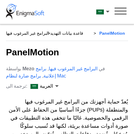
Skip
to
العربية
content
PanelMotion
قاعدة بيانات التهديد
البرامج غير المرغوب فيها
PanelMotion
في
البرامج غير المرغوب فيها
,
برامج
Mezo
بواسطة
برامج ضارة لنظام Mac
إعلانية
,
العربية
ترجمة الى:
يُعدّ حماية أجهزتك من البرامج غير المرغوب فيها
والمتطفلة (PUPs) جزءًا أساسيًا من الحفاظ على الأمن
الرقمي والخصوصية. غالبًا ما تتخفى هذه التطبيقات في
صورة أدوات مساعدة بريئة، لكنها قد تُسبب سلوكًا
مُزعجًا، وتُضعف دفاعات النظام، وتُعرّض المستخدمين