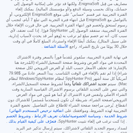
مصاريف من قِبل EnigmaSoft، ولكنها قد تؤثر على إمكانية الوصول إلى
حسابك، وذلك بحسب وسيلة الدفع و/أو مؤسستك المالية). يمكنك إلغاء
الفترة التجريبية عبر قسم "حسابي" على موقع EnigmaSoft الإلكتروني، أو
بالتواصل مع EnigmaSoft قبل انتهاء فترة التجربة التي تبلغ 7 أيام، لتجنب أي
رسوم تُستحق وتُخصم فور انتهاء الفترة التجريبية. في حال قررت الإلغاء خلال
الفترة التجريبية، ستفقد الوصول إلى SpyHunter فورًا. إذا كنت تعتقد، لأي
سبب كان، أنه تم خصم مبلغ لم ترغب به (وهو أمر قد يحدث لأسباب إدارية،
على سبيل المثال)، يمكنك أيضًا الإلغاء واسترداد المبلغ كاملًا في أي وقت
خلال 30 يومًا من تاريخ الشراء. راجع
الأسئلة الشائعة
.
في نهاية الفترة التجريبية، ستُفوتر مُقدماً فوراً بالسعر وفترة الاشتراك
المحددة في مواد العرض وشروط صفحة التسجيل/الشراء (المُدرجة هنا
بالإشارة؛ قد تختلف الأسعار حسب البلد أو العرض الترويجي لكل صفحة
شراء) إذا لم تقم بالإلغاء في الوقت المُناسب. يبدأ السعر عادةً من
$79.98
أمريكياً كل ستة أشهر (SpyHunter Pro لنظام Windows/SpyHunter لنظام
Mac). سيتم
تجديد اشتراكك تلقائياً
وفقاً لشروط صفحة التسجيل/الشراء،
والتي تنص على التجديد التلقائي برسوم الاشتراك القياسية السارية وقت
الشراء الأصلي ولنفس فترة الاشتراك أو كما هو مُبين في مواد العرض
الترويجي/صفحة الشراء، شريطة أن تكون مُستخدماً مُستمراً للاشتراك دون
انقطاع. يُرجى مراجعة صفحة الشراء للاطلاع على التفاصيل. تخضع الفترة
التجريبية لهذه الشروط، وموافقتك على
اتفاقية ترخيص المستخدم النهائي/
شروط الخدمة
،
وسياسة الخصوصية/ملفات تعريف الارتباط
،
وشروط الخصم
. إذا كنت ترغب في إلغاء تثبيت SpyHunter،
فتعرّف على كيفية القيام بذلك
.
لسداد رسوم التجديد التلقائي لاشتراكك، سيتم إرسال تذكير عبر البريد