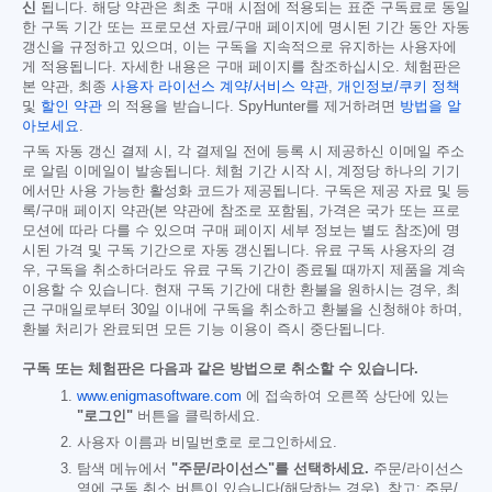
신
됩니다. 해당 약관은 최초 구매 시점에 적용되는 표준 구독료로 동일
한 구독 기간 또는 프로모션 자료/구매 페이지에 명시된 기간 동안 자동
갱신을 규정하고 있으며, 이는 구독을 지속적으로 유지하는 사용자에
게 적용됩니다. 자세한 내용은 구매 페이지를 참조하십시오. 체험판은
본 약관, 최종
사용자 라이선스 계약/서비스 약관
,
개인정보/쿠키 정책
및
할인 약관
의 적용을 받습니다. SpyHunter를 제거하려면
방법을 알
아보세요
.
구독 자동 갱신 결제 시, 각 결제일 전에 등록 시 제공하신 이메일 주소
로 알림 이메일이 발송됩니다. 체험 기간 시작 시, 계정당 하나의 기기
에서만 사용 가능한 활성화 코드가 제공됩니다. 구독은 제공 자료 및 등
록/구매 페이지 약관(본 약관에 참조로 포함됨, 가격은 국가 또는 프로
모션에 따라 다를 수 있으며 구매 페이지 세부 정보는 별도 참조)에 명
시된 가격 및 구독 기간으로 자동 갱신됩니다. 유료 구독 사용자의 경
우, 구독을 취소하더라도 유료 구독 기간이 종료될 때까지 제품을 계속
이용할 수 있습니다. 현재 구독 기간에 대한 환불을 원하시는 경우, 최
근 구매일로부터 30일 이내에 구독을 취소하고 환불을 신청해야 하며,
환불 처리가 완료되면 모든 기능 이용이 즉시 중단됩니다.
구독 또는 체험판은 다음과 같은 방법으로 취소할 수 있습니다.
www.enigmasoftware.com
에 접속하여 오른쪽 상단에 있는
"로그인"
버튼을 클릭하세요.
사용자 이름과 비밀번호로 로그인하세요.
탐색 메뉴에서
"주문/라이선스"를 선택하세요.
주문/라이선스
옆에 구독 취소 버튼이 있습니다(해당하는 경우). 참고: 주문/