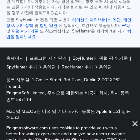
안 유효합니다. 이후에는 자동 갱신 및/또는 향후 구매 시 당시 적용되
는 표준 가격이 적용됩니다. 가격은 변경될 수 있으며, 변경 사항이 있
을 경우 사전에 알려드리겠습니다.
모든 SpyHunter 버전은 최종 사용자
라이선스 계약/서비스 약관
,
개인
정보/쿠키 정책
및
할인 약관
에 동의하는 조건으로 제공됩니다.
FAQ
및
위협 평가 기준
도 참조하십시오. SpyHunter를 제거하려면 제거
방
법을 알아보세요
.
홈페이지
프로그램 제거 단계
SpyHunter의 위협 평가 기준
SpyHunter 추가 이용약관
RegHunter 추가 이용약관
등록 사무실: 1 Castle Street, 3rd Floor, Dublin 2 D02XD82
Ireland.
EnigmaSoft Limited, 주식으로 제한되는 비공개 회사, 회사 등록
번호 597114.
Mac 및 MacOS는 미국 및 기타 국가에 등록된 Apple Inc.의 상표
입니다.
Enigmasoftware.com uses cookies to provide you with a
저작권 2016-
2025
. EnigmaSoft Ltd. 판권 소유.
better browsing experience and analyze how users navigate
and utilize the Site. By using this Site or clicking on "OK", you