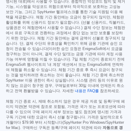
명시된 대로)에서 사용할 수 있습니다. 종합적인 악성코드 탐지 및 제거
기능, 시스템을 악성코드 위협으로부터 적극적으로 보호하는 고성능
보안 기능, 그리고 SpyHunter 헬프데스크를 통한 기술 지원팀 이용 혜
택을 제공합니다. 체험 기간 동안에는 요금이 청구되지 않지만, 체험판
활성화를 위해 신용카드 정보가 필요합니다. (선불 신용카드, 직불카드,
상품권은 이 체험판에서 사용할 수 없습니다.) 결제 수단 정보는 체험판
에서 유료 구독으로 전환하는 과정에서 중단 없는 보안 보호를 보장하
기 위한 것입니다. 체험 기간 동안에는 결제 금액이 선불로 청구되지 않
습니다. 단, 결제 수단의 유효성을 확인하기 위해 금융 기관에 승인 요
청이 전송될 수 있습니다(이러한 승인 요청은 EnigmaSoft에서 요금을
청구하는 것이 아니며, 결제 수단 및/또는 금융 기관에 따라 계정 사용
가능 여부에 영향을 미칠 수 있습니다). 7일 체험 기간이 종료되기 전에
EnigmaSoft 웹사이트의 '내 계정' 섹션에서 또는 EnigmaSoft에 연락하
여 체험을 취소할 수 있습니다. 체험 기간 종료 후 즉시 요금이 청구되
는 것을 방지하려면 취소하는 것이 좋습니다. 체험 기간 중에 취소하면
SpyHunter 이용 권한이 즉시 상실됩니다. 시스템 관리 등의 이유로 원
치 않는 요금이 청구된 경우, 구매일로부터 30일 이내에 언제든지 취소
하고 전액 환불받을 수 있습니다. 자세한
내용은 FAQ를
참조하세요.
체험 기간 종료 시, 제때 취소하지 않은 경우 제공 자료 및 등록/구매 페
이지 약관(본 약관에 참조로 포함됨, 가격은 국가 또는 프로모션에 따라
다를 수 있으며 구매 페이지 세부 정보는 별도 참조)에 명시된 가격과
구독 기간에 대한 요금이 즉시 선불 청구됩니다. 가격은 일반적으로 6
개월마다
$79.98
부터 시작합니다(SpyHunter Pro Windows/SpyHunter
for Mac). 구매하신 구독은 등록/구매 페이지 약관에 따라
자동으로 갱