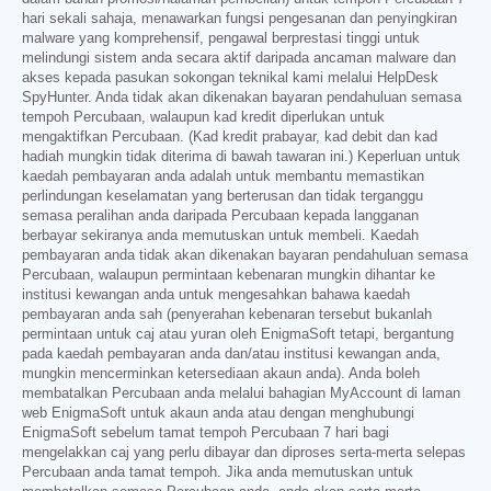
hari sekali sahaja, menawarkan fungsi pengesanan dan penyingkiran
malware yang komprehensif, pengawal berprestasi tinggi untuk
melindungi sistem anda secara aktif daripada ancaman malware dan
akses kepada pasukan sokongan teknikal kami melalui HelpDesk
SpyHunter. Anda tidak akan dikenakan bayaran pendahuluan semasa
tempoh Percubaan, walaupun kad kredit diperlukan untuk
mengaktifkan Percubaan. (Kad kredit prabayar, kad debit dan kad
hadiah mungkin tidak diterima di bawah tawaran ini.) Keperluan untuk
kaedah pembayaran anda adalah untuk membantu memastikan
perlindungan keselamatan yang berterusan dan tidak terganggu
semasa peralihan anda daripada Percubaan kepada langganan
berbayar sekiranya anda memutuskan untuk membeli. Kaedah
pembayaran anda tidak akan dikenakan bayaran pendahuluan semasa
Percubaan, walaupun permintaan kebenaran mungkin dihantar ke
institusi kewangan anda untuk mengesahkan bahawa kaedah
pembayaran anda sah (penyerahan kebenaran tersebut bukanlah
permintaan untuk caj atau yuran oleh EnigmaSoft tetapi, bergantung
pada kaedah pembayaran anda dan/atau institusi kewangan anda,
mungkin mencerminkan ketersediaan akaun anda). Anda boleh
membatalkan Percubaan anda melalui bahagian MyAccount di laman
web EnigmaSoft untuk akaun anda atau dengan menghubungi
EnigmaSoft sebelum tamat tempoh Percubaan 7 hari bagi
mengelakkan caj yang perlu dibayar dan diproses serta-merta selepas
Percubaan anda tamat tempoh. Jika anda memutuskan untuk