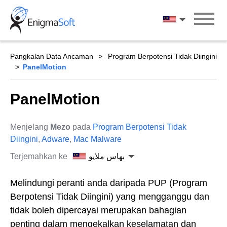
Skip
to
بهاس ملايو
content
Pangkalan Data Ancaman
Program Berpotensi Tidak Diingini
PanelMotion
PanelMotion
Menjelang
Mezo
pada
Program Berpotensi Tidak
Diingini
,
Adware
,
Mac Malware
Terjemahkan ke
بهاس ملايو
Melindungi peranti anda daripada PUP (Program
Berpotensi Tidak Diingini) yang mengganggu dan
tidak boleh dipercayai merupakan bahagian
penting dalam mengekalkan keselamatan dan