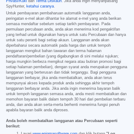
Privasi/Kuki
dan
Terma Diskaun
. Jika anda ingin menyahpasang
SpyHunter,
ketahui caranya
.
Untuk pembayaran pembaharuan automatik langganan anda,
peringatan e-mel akan dihantar ke alamat e-mel yang anda berikan
semasa mendaftar sebelum setiap tarikh pembayaran. Pada
permulaan percubaan anda, anda akan menerima kod pengaktifan
yang terhad untuk digunakan hanya untuk satu Percubaan dan hanya
untuk satu peranti bagi setiap akaun. Langganan anda akan
diperbaharui secara automatik pada harga dan untuk tempoh
langganan mengikut bahan tawaran dan terma halaman
pendaftaran/pembelian (yang digabungkan di sini melalui rujukan;
harga mungkin berbeza mengikut negara atau butiran promosi bagi
setiap halaman pembelian), dengan syarat anda merupakan pengguna
langganan yang berterusan dan tidak terganggu. Bagi pengguna
langganan berbayar, jika anda membatalkan, anda akan terus
mempunyai akses kepada produk anda sehingga akhir tempoh
langganan berbayar anda. Jika anda ingin menerima bayaran balik
untuk tempoh langganan semasa anda, anda mesti membatalkan dan
memohon bayaran balik dalam tempoh 30 hari dari pembelian terbaru
anda, dan anda akan serta-merta berhenti menerima fungsi penuh
apabila bayaran balik anda diproses.
Anda boleh membatalkan langganan atau Percubaan seperti
berikut:
Layari
www.enigmasoftware.com
dan klik butang
"Log