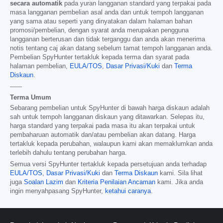
secara automatik
pada yuran langganan standard yang terpakai pada
masa langganan pembelian asal anda dan untuk tempoh langganan
yang sama atau seperti yang dinyatakan dalam halaman bahan
promosi/pembelian, dengan syarat anda merupakan pengguna
langganan berterusan dan tidak terganggu dan anda akan menerima
notis tentang caj akan datang sebelum tamat tempoh langganan anda.
Pembelian SpyHunter tertakluk kepada terma dan syarat pada
halaman pembelian,
EULA/TOS
,
Dasar Privasi/Kuki
dan
Terma
Diskaun
.
------
Terma Umum
Sebarang pembelian untuk SpyHunter di bawah harga diskaun adalah
sah untuk tempoh langganan diskaun yang ditawarkan. Selepas itu,
harga standard yang terpakai pada masa itu akan terpakai untuk
pembaharuan automatik dan/atau pembelian akan datang. Harga
tertakluk kepada perubahan, walaupun kami akan memaklumkan anda
terlebih dahulu tentang perubahan harga.
Semua versi SpyHunter tertakluk kepada persetujuan anda terhadap
EULA/TOS
,
Dasar Privasi/Kuki
dan
Terma Diskaun
kami. Sila lihat
juga
Soalan Lazim
dan
Kriteria Penilaian Ancaman
kami. Jika anda
ingin menyahpasang SpyHunter,
ketahui caranya
.