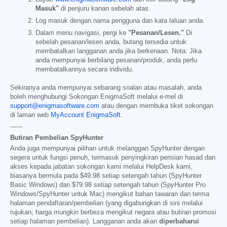
Masuk"
di penjuru kanan sebelah atas.
Log masuk dengan nama pengguna dan kata laluan anda.
Dalam menu navigasi, pergi ke
"Pesanan/Lesen."
Di
sebelah pesanan/lesen anda, butang tersedia untuk
membatalkan langganan anda jika berkenaan. Nota: Jika
anda mempunyai berbilang pesanan/produk, anda perlu
membatalkannya secara individu.
Sekiranya anda mempunyai sebarang soalan atau masalah, anda
boleh menghubungi Sokongan EnigmaSoft melalui e-mel di
support@enigmasoftware.com
atau dengan membuka tiket sokongan
di laman web
MyAccount EnigmaSoft
.
------
Butiran Pembelian SpyHunter
Anda juga mempunyai pilihan untuk melanggan SpyHunter dengan
segera untuk fungsi penuh, termasuk penyingkiran perisian hasad dan
akses kepada jabatan sokongan kami melalui HelpDesk kami,
biasanya bermula pada
$49.98
setiap setengah tahun (SpyHunter
Basic Windows) dan
$79.98
setiap setengah tahun (SpyHunter Pro
Windows/SpyHunter untuk Mac) mengikut bahan tawaran dan terma
halaman pendaftaran/pembelian (yang digabungkan di sini melalui
rujukan; harga mungkin berbeza mengikut negara atau butiran promosi
setiap halaman pembelian). Langganan anda akan
diperbaharui