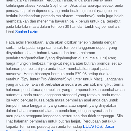
membatalkan semasa Percubaan anda, anda akan serta-merta
kehilangan akses kepada SpyHunter. Jika, atas apa-apa sebab, anda
percaya caj telah diproses yang anda tidak ingin buat (yang boleh
berlaku berdasarkan pentadbiran sistem, contohnya), anda juga boleh
membatalkan dan menerima bayaran balik penuh untuk caj tersebut
pada bila-bila masa dalam tempoh 30 hari dari tarikh caj pembelian.
Lihat
Soalan Lazim
.
Pada akhir Percubaan, anda akan dibilkan terlebih dahulu dengan
serta-merta pada harga dan untuk tempoh langganan seperti yang
dinyatakan dalam bahan tawaran dan terma halaman
pendaftaran/pembelian (yang digabungkan di sini melalui rujukan;
harga mungkin berbeza mengikut negara atau butiran promosi setiap
halaman pembelian) jika anda tidak membatalkan tepat pada
masanya. Harga biasanya bermula pada
$79.98
setiap dua kali
setahun (SpyHunter Pro Windows/SpyHunter untuk Mac). Langganan
yang anda beli akan
diperbaharui secara automatik
mengikut terma
halaman pendaftaran/pembelian, yang memperuntukkan pembaharuan
automatik pada yuran langganan standard yang terpakai pada masa
itu yang berkuat kuasa pada masa pembelian asal anda dan untuk
tempoh masa langganan yang sama atau seperti yang dinyatakan
dalam bahan promosi/halaman pembelian, dengan syarat anda
merupakan pengguna langganan berterusan dan tidak terganggu. Sila
lihat halaman pembelian untuk butiran lanjut. Percubaan tertakluk
kepada Terma ini, persetujuan anda terhadap
EULA/TOS
,
Dasar