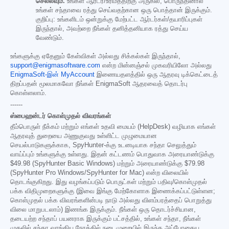
செல்லவும்.
உங்கள் ஆர்டர்/உரிமத்திற்கு அருகில், பொருந்தினால்
உங்கள் சந்தாவை ரத்து செய்வதற்கான ஒரு பொத்தான் இருக்கும்.
குறிப்பு: உங்களிடம் ஒன்றுக்கு மேற்பட்ட ஆர்டர்கள்/தயாரிப்புகள்
இருந்தால், அவற்றை நீங்கள் தனித்தனியாக ரத்து செய்ய
வேண்டும்.
உங்களுக்கு ஏதேனும் கேள்விகள் அல்லது சிக்கல்கள் இருந்தால்,
support@enigmasoftware.com
என்ற மின்னஞ்சல் முகவரியிலோ அல்லது
EnigmaSoft-இன் MyAccount
இணையதளத்தில் ஒரு ஆதரவு டிக்கெட்டைத்
திறப்பதன் மூலமாகவோ நீங்கள் EnigmaSoft ஆதரவைத் தொடர்பு
கொள்ளலாம்.
------
ஸ்பைஹன்டர் கொள்முதல் விவரங்கள்
தீம்பொருள் நீக்கம் மற்றும் எங்கள் உதவி மையம் (HelpDesk) வழியாக எங்கள்
ஆதரவுத் துறையை அணுகுவது உள்ளிட்ட முழுமையான
செயல்பாடுகளுக்காக, SpyHunter-க்கு உடனடியாக சந்தா செலுத்தும்
வாய்ப்பும் உங்களுக்கு உள்ளது. இதன் கட்டணம் பொதுவாக அரையாண்டுக்கு
$49.98
(SpyHunter Basic Windows) மற்றும் அரையாண்டுக்கு
$79.98
(SpyHunter Pro Windows/SpyHunter for Mac) என்ற விலையில்
தொடங்குகிறது. இது வழங்கப்படும் பொருட்கள் மற்றும் பதிவு/கொள்முதல்
பக்க விதிமுறைகளுக்கு (இவை இங்கு மேற்கோளாக இணைக்கப்பட்டுள்ளன;
கொள்முதல் பக்க விவரங்களின்படி நாடு அல்லது விளம்பரத்தைப் பொறுத்து
விலை மாறுபடலாம்) இணங்க இருக்கும். நீங்கள் ஒரு தொடர்ச்சியான,
தடையற்ற சந்தாப் பயனராக இருக்கும் பட்சத்தில், உங்கள் சந்தா, நீங்கள்
முதலில் சந்தா வாங்கிய நேரத்தில் நடைமுறையில் இருந்த அப்போதைய