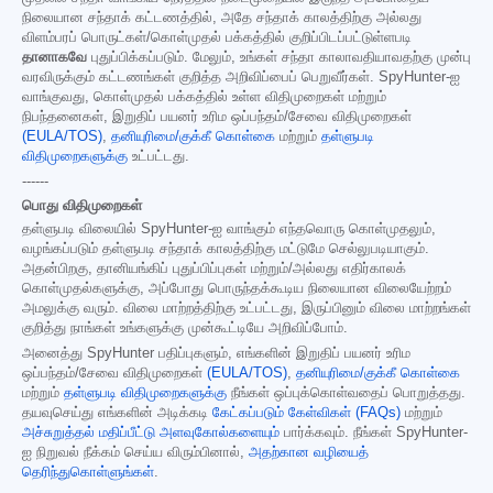
நிலையான சந்தாக் கட்டணத்தில், அதே சந்தாக் காலத்திற்கு அல்லது
விளம்பரப் பொருட்கள்/கொள்முதல் பக்கத்தில் குறிப்பிடப்பட்டுள்ளபடி
தானாகவே
புதுப்பிக்கப்படும். மேலும், உங்கள் சந்தா காலாவதியாவதற்கு முன்பு
வரவிருக்கும் கட்டணங்கள் குறித்த அறிவிப்பைப் பெறுவீர்கள். SpyHunter-ஐ
வாங்குவது, கொள்முதல் பக்கத்தில் உள்ள விதிமுறைகள் மற்றும்
நிபந்தனைகள், இறுதிப் பயனர் உரிம ஒப்பந்தம்/சேவை விதிமுறைகள்
(EULA/TOS)
,
தனியுரிமை/குக்கீ கொள்கை
மற்றும்
தள்ளுபடி
விதிமுறைகளுக்கு
உட்பட்டது.
------
பொது விதிமுறைகள்
தள்ளுபடி விலையில் SpyHunter-ஐ வாங்கும் எந்தவொரு கொள்முதலும்,
வழங்கப்படும் தள்ளுபடி சந்தாக் காலத்திற்கு மட்டுமே செல்லுபடியாகும்.
அதன்பிறகு, தானியங்கிப் புதுப்பிப்புகள் மற்றும்/அல்லது எதிர்காலக்
கொள்முதல்களுக்கு, அப்போது பொருந்தக்கூடிய நிலையான விலையேற்றம்
அமலுக்கு வரும். விலை மாற்றத்திற்கு உட்பட்டது, இருப்பினும் விலை மாற்றங்கள்
குறித்து நாங்கள் உங்களுக்கு முன்கூட்டியே அறிவிப்போம்.
அனைத்து SpyHunter பதிப்புகளும், எங்களின் இறுதிப் பயனர் உரிம
ஒப்பந்தம்/சேவை விதிமுறைகள்
(EULA/TOS)
,
தனியுரிமை/குக்கீ கொள்கை
மற்றும்
தள்ளுபடி விதிமுறைகளுக்கு
நீங்கள் ஒப்புக்கொள்வதைப் பொறுத்தது.
தயவுசெய்து எங்களின் அடிக்கடி
கேட்கப்படும் கேள்விகள் (FAQs)
மற்றும்
அச்சுறுத்தல் மதிப்பீட்டு அளவுகோல்களையும்
பார்க்கவும். நீங்கள் SpyHunter-
ஐ நிறுவல் நீக்கம் செய்ய விரும்பினால்,
அதற்கான வழியைத்
தெரிந்துகொள்ளுங்கள்
.