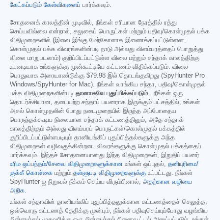
கேட்கப்படும் கேள்விகளைப்
பார்க்கவும்.
சோதனைக் காலத்தின் முடிவில், நீங்கள் சரியான நேரத்தில் ரத்து
செய்யவில்லை என்றால், சலுகைப் பொருட்கள் மற்றும் பதிவு/கொள்முதல் பக்க
விதிமுறைகளில் (இவை இங்கு மேற்கோளாக இணைக்கப்பட்டுள்ளன;
கொள்முதல் பக்க விவரங்களின்படி நாடு அல்லது விளம்பரத்தைப் பொறுத்து
விலை மாறுபடலாம்) குறிப்பிடப்பட்டுள்ள விலை மற்றும் சந்தாக் காலத்திற்கு
உடனடியாக உங்களுக்கு முன்கூட்டியே கட்டணம் விதிக்கப்படும். விலை
பொதுவாக அரையாண்டுக்கு
$79.98
இல் தொடங்குகிறது (SpyHunter Pro
Windows/SpyHunter for Mac). நீங்கள் வாங்கிய சந்தா, பதிவு/கொள்முதல்
பக்க விதிமுறைகளின்படி
தானாகவே புதுப்பிக்கப்படும்
. நீங்கள் ஒரு
தொடர்ச்சியான, தடையற்ற சந்தாப் பயனராக இருக்கும் பட்சத்தில், உங்கள்
அசல் கொள்முதலின் போது நடைமுறையில் இருந்த அப்போதைய
பொருந்தக்கூடிய நிலையான சந்தாக் கட்டணத்திலும், அதே சந்தாக்
காலத்திற்கும் அல்லது விளம்பரப் பொருட்கள்/கொள்முதல் பக்கத்தில்
குறிப்பிடப்பட்டுள்ளபடியும் தானியங்கிப் புதுப்பித்தல்களுக்கு அந்த
விதிமுறைகள் வழிவகுக்கின்றன. விவரங்களுக்கு கொள்முதல் பக்கத்தைப்
பார்க்கவும். இந்தச் சோதனையானது இந்த விதிமுறைகள், இறுதிப் பயனர்
உரிம ஒப்பந்தம்/சேவை விதிமுறைகளுக்கான
உங்கள் ஒப்புதல்,
தனியுரிமை/
குக்கீ கொள்கை
மற்றும்
தள்ளுபடி விதிமுறைகளுக்கு
உட்பட்டது. நீங்கள்
SpyHunter-ஐ நிறுவல் நீக்கம் செய்ய விரும்பினால்,
அதற்கான வழியை
அறிக
.
உங்கள் சந்தாவின் தானியங்கிப் புதுப்பித்தலுக்கான கட்டணத்தைச் செலுத்த,
ஒவ்வொரு கட்டணத் தேதிக்கு முன்பும், நீங்கள் பதிவுசெய்யும்போது வழங்கிய
மின்னஞ்சல் முகவரிக்கு ஒரு மின்னஞ்சல் நினைவூட்டல் அனுப்பப்படும். உங்கள்