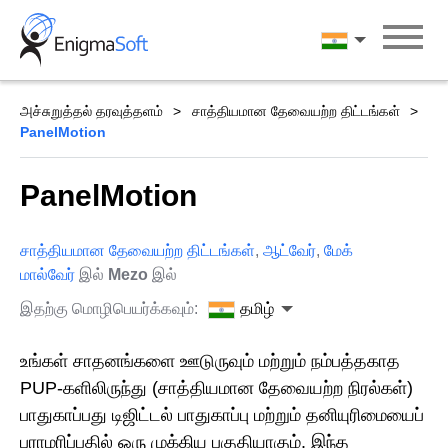
Skip
to
தமிழ்
content
அச்சுறுத்தல் தரவுத்தளம்
சாத்தியமான தேவையற்ற திட்டங்கள்
PanelMotion
PanelMotion
சாத்தியமான தேவையற்ற திட்டங்கள்
,
ஆட்வேர்
,
மேக்
மால்வேர்
இல்
Mezo
இல்
இதற்கு மொழிபெயர்க்கவும்:
தமிழ்
உங்கள் சாதனங்களை ஊடுருவும் மற்றும் நம்பத்தகாத
PUP-களிலிருந்து (சாத்தியமான தேவையற்ற நிரல்கள்)
பாதுகாப்பது டிஜிட்டல் பாதுகாப்பு மற்றும் தனியுரிமையைப்
பராமரிப்பதில் ஒரு முக்கிய பகுதியாகும். இந்த