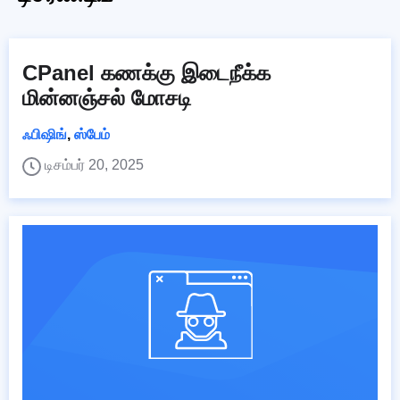
CPanel கணக்கு இடைநீக்க
மின்னஞ்சல் மோசடி
ஃபிஷிங்
,
ஸ்பேம்
டிசம்பர் 20, 2025