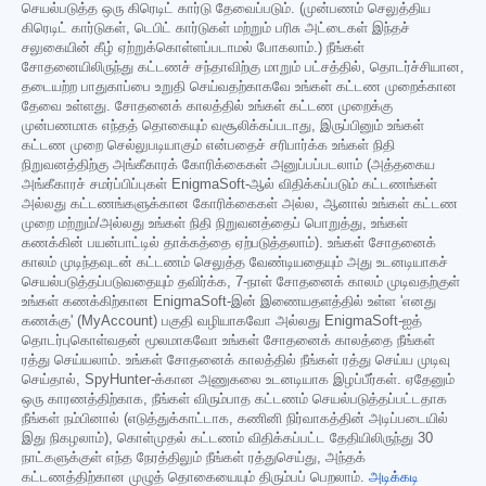
செயல்படுத்த ஒரு கிரெடிட் கார்டு தேவைப்படும். (முன்பணம் செலுத்திய
கிரெடிட் கார்டுகள், டெபிட் கார்டுகள் மற்றும் பரிசு அட்டைகள் இந்தச்
சலுகையின் கீழ் ஏற்றுக்கொள்ளப்படாமல் போகலாம்.) நீங்கள்
சோதனையிலிருந்து கட்டணச் சந்தாவிற்கு மாறும் பட்சத்தில், தொடர்ச்சியான,
தடையற்ற பாதுகாப்பை உறுதி செய்வதற்காகவே உங்கள் கட்டண முறைக்கான
தேவை உள்ளது. சோதனைக் காலத்தில் உங்கள் கட்டண முறைக்கு
முன்பணமாக எந்தத் தொகையும் வசூலிக்கப்படாது, இருப்பினும் உங்கள்
கட்டண முறை செல்லுபடியாகும் என்பதைச் சரிபார்க்க உங்கள் நிதி
நிறுவனத்திற்கு அங்கீகாரக் கோரிக்கைகள் அனுப்பப்படலாம் (அத்தகைய
அங்கீகாரச் சமர்ப்பிப்புகள் EnigmaSoft-ஆல் விதிக்கப்படும் கட்டணங்கள்
அல்லது கட்டணங்களுக்கான கோரிக்கைகள் அல்ல, ஆனால் உங்கள் கட்டண
முறை மற்றும்/அல்லது உங்கள் நிதி நிறுவனத்தைப் பொறுத்து, உங்கள்
கணக்கின் பயன்பாட்டில் தாக்கத்தை ஏற்படுத்தலாம்). உங்கள் சோதனைக்
காலம் முடிந்தவுடன் கட்டணம் செலுத்த வேண்டியதையும் அது உடனடியாகச்
செயல்படுத்தப்படுவதையும் தவிர்க்க, 7-நாள் சோதனைக் காலம் முடிவதற்குள்
உங்கள் கணக்கிற்கான EnigmaSoft-இன் இணையதளத்தில் உள்ள 'எனது
கணக்கு' (MyAccount) பகுதி வழியாகவோ அல்லது EnigmaSoft-ஐத்
தொடர்புகொள்வதன் மூலமாகவோ உங்கள் சோதனைக் காலத்தை நீங்கள்
ரத்து செய்யலாம். உங்கள் சோதனைக் காலத்தில் நீங்கள் ரத்து செய்ய முடிவு
செய்தால், SpyHunter-க்கான அணுகலை உடனடியாக இழப்பீர்கள். ஏதேனும்
ஒரு காரணத்திற்காக, நீங்கள் விரும்பாத கட்டணம் செயல்படுத்தப்பட்டதாக
நீங்கள் நம்பினால் (எடுத்துக்காட்டாக, கணினி நிர்வாகத்தின் அடிப்படையில்
இது நிகழலாம்), கொள்முதல் கட்டணம் விதிக்கப்பட்ட தேதியிலிருந்து 30
நாட்களுக்குள் எந்த நேரத்திலும் நீங்கள் ரத்துசெய்து, அந்தக்
கட்டணத்திற்கான முழுத் தொகையையும் திரும்பப் பெறலாம்.
அடிக்கடி