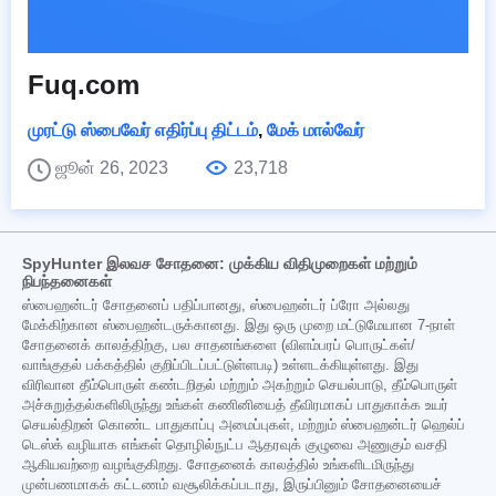
Fuq.com
முரட்டு ஸ்பைவேர் எதிர்ப்பு திட்டம்
,
மேக் மால்வேர்
ஜூன் 26, 2023
23,718
SpyHunter இலவச சோதனை: முக்கிய விதிமுறைகள் மற்றும்
நிபந்தனைகள்
ஸ்பைஹன்டர் சோதனைப் பதிப்பானது, ஸ்பைஹன்டர் ப்ரோ அல்லது
மேக்கிற்கான ஸ்பைஹன்டருக்கானது. இது ஒரு முறை மட்டுமேயான 7-நாள்
சோதனைக் காலத்திற்கு, பல சாதனங்களை (விளம்பரப் பொருட்கள்/
வாங்குதல் பக்கத்தில் குறிப்பிடப்பட்டுள்ளபடி) உள்ளடக்கியுள்ளது. இது
விரிவான தீம்பொருள் கண்டறிதல் மற்றும் அகற்றும் செயல்பாடு, தீம்பொருள்
அச்சுறுத்தல்களிலிருந்து உங்கள் கணினியைத் தீவிரமாகப் பாதுகாக்க உயர்
செயல்திறன் கொண்ட பாதுகாப்பு அமைப்புகள், மற்றும் ஸ்பைஹன்டர் ஹெல்ப்
டெஸ்க் வழியாக எங்கள் தொழில்நுட்ப ஆதரவுக் குழுவை அணுகும் வசதி
ஆகியவற்றை வழங்குகிறது. சோதனைக் காலத்தில் உங்களிடமிருந்து
முன்பணமாகக் கட்டணம் வசூலிக்கப்படாது, இருப்பினும் சோதனையைச்