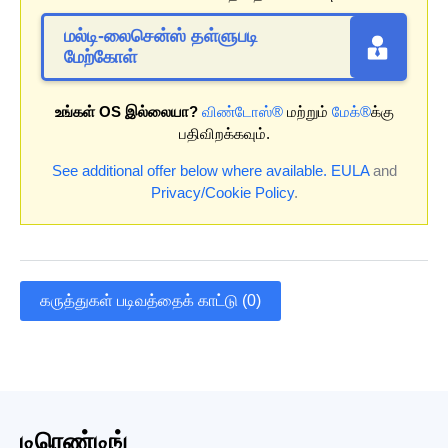
மல்டி-லைசென்ஸ் தள்ளுபடி
மேற்கோள்
உங்கள் OS இல்லையா?
விண்டோஸ்®
மற்றும்
மேக்®
க்கு
பதிவிறக்கவும்.
See additional offer below where available.
EULA
and
Privacy/Cookie Policy
.
கருத்துகள் படிவத்தைக் காட்டு (0)
டிரெண்டிங்