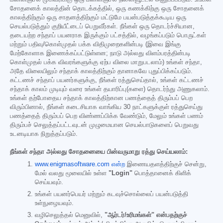
சோதனைக் காலத்தின் தொடக்கத்தில், ஒரு கணக்கிற்கு ஒரு சோதனைக்
காலத்திற்கும் ஒரு சாதனத்திற்கும் மட்டுமே பயன்படுத்தக்கூடிய ஒரு
செயல்படுத்தும் குறியீட்டைப் பெறுவீர்கள். நீங்கள் ஒரு தொடர்ச்சியான,
தடையற்ற சந்தாப் பயனராக இருக்கும் பட்சத்தில், வழங்கப்படும் பொருட்கள்
மற்றும் பதிவு/கொள்முதல் பக்க விதிமுறைகளின்படி (இவை இங்கு
மேற்கோளாக இணைக்கப்பட்டுள்ளன; நாடு அல்லது விளம்பரத்தின்படி
கொள்முதல் பக்க விவரங்களுக்கு ஏற்ப விலை மாறுபடலாம்) உங்கள் சந்தா,
அதே விலையிலும் சந்தாக் காலத்திற்கும் தானாகவே புதுப்பிக்கப்படும்.
கட்டணச் சந்தாப் பயனர்களுக்கு, நீங்கள் ரத்துசெய்தால், உங்கள் கட்டணச்
சந்தாக் காலம் முடியும் வரை உங்கள் தயாரிப்பு(களை) தொடர்ந்து அணுகலாம்.
உங்கள் தற்போதைய சந்தாக் காலத்திற்கான பணத்தைத் திரும்பப் பெற
விரும்பினால், நீங்கள் கடைசியாக வாங்கிய 30 நாட்களுக்குள் ரத்துசெய்து
பணத்தைத் திரும்பப் பெற விண்ணப்பிக்க வேண்டும், மேலும் உங்கள் பணம்
திரும்பச் செலுத்தப்பட்டவுடன் முழுமையான செயல்பாடுகளைப் பெறுவது
உடனடியாக நிறுத்தப்படும்.
நீங்கள் சந்தா அல்லது சோதனையை பின்வருமாறு ரத்து செய்யலாம்:
www.enigmasoftware.com என்ற
இணையதளத்திற்குச் சென்று,
மேல் வலது மூலையில் உள்ள
"Login"
பொத்தானைக் கிளிக்
செய்யவும்.
உங்கள் பயனர்பெயர் மற்றும் கடவுச்சொல்லைப் பயன்படுத்தி
உள்நுழையவும்.
வழிசெலுத்தல் மெனுவில்,
"ஆர்டர்/உரிமங்கள்" என்பதற்குச்