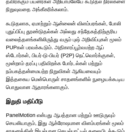
தவிர்க்கும் பயனர்கள் அறியாமலேயே கூடுதல் நிரல்களை
நிறுவுவதை அங்கீகரிக்கலாம்.
கூடுதலாக, ஏமாற்றும் ஆன்லைன் விளம்பரங்கள், போலி
புதுப்பிப்பு தூண்டுதல்கள் அல்லது சந்தேகத்திற்குரிய
வலைத்தளங்களிலிருந்து வரும் புஷ் அறிவிப்புகள் மூலம்
PUPகள் பரவக்கூடும். அதிகாரப்பூர்வமற்ற ஆப்
ஸ்டோர்கள், பியர்-டு-பியர் (P2P) நெட்வொர்க்குகள்,
மூன்றாம் தரப்பு பதிவிறக்க போர்டல்கள் மற்றும்
நம்பகத்தன்மையற்ற நிறுவிகள் ஆகியவையும்
இத்தகைய மென்பொருள் சாதனங்களில் நுழையக்கூடிய
பொதுவான ஆதாரங்களாகும்.
இறுதி மதிப்பீடு
PanelMotion என்பது ஆபத்தான மற்றும் ஊடுருவும்
செயலியாகும், இது ஆக்ரோஷமான விளம்பரங்கள் மூலம்
சாதனத்தின் இயல்பான செயல்பாட்டில் தலையிடக்கூடும்,