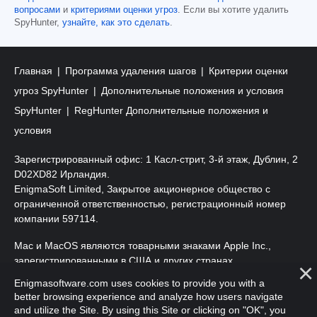
вопросами
и
критериями оценки угроз
. Если вы хотите удалить
SpyHunter,
узнайте, как это сделать
.
Главная
Программа удаления шагов
Критерии оценки
угроз SpyHunter
Дополнительные положения и условия
SpyHunter
RegHunter Дополнительные положения и
условия
Зарегистрированный офис: 1 Касл-стрит, 3-й этаж, Дублин, 2
D02XD82 Ирландия.
EnigmaSoft Limited, Закрытое акционерное общество с
ограниченной ответственностью, регистрационный номер
компании 597114.
Mac и MacOS являются товарными знаками Apple Inc.,
зарегистрированными в США и других странах.
Enigmasoftware.com uses cookies to provide you with a
Copyright 2016-
2025
. EnigmaSoft Ltd. Все права защищены.
better browsing experience and analyze how users navigate
and utilize the Site. By using this Site or clicking on "OK", you