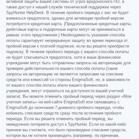
активной защиты вашей системы от угроз вредоносного ПО, а
также доступ к нашей службе технической поддержки через
SpyHunter HelpDesk. В течение пробного периода с вас не будет
взиматься предоплата, однако для активации пробной версии
потребуется кредитная карта. (Предоплаченные кредитные карты,
дебетовые карты и подарочные карты могут не приниматься в
рамках этого предложения.) Необходимость указания способа
оплаты гарантирует непрерывную защиту во время перехода от
пробной версии к платной подписке, если вы решите приобрести
подписку. В течение пробного периода с вашего способа оплаты
не будет списываться предоплата, хотя в ваше финансовое
учреждение могут быть отправлены запросы на авторизацию для
проверки действительности вашего способа оплаты (такие
запросы на авторизацию не являются запросами на списание
средств или комиссий со стороны EnigmaSoft, но, в зависимости
от вашего способа оплаты и/или вашего финансового
учреждения, могут отразиться на доступности вашей учетной
записи). Вы можете отменить пробный период через раздел «Моя
учетная запись» на веб-сайте EnigmaSoft или связавшись с
EnigmaSoft до окончания 7-дневного пробного периода, чтобы
избежать списания средств сразу после истечения пробного
периода. Если вы решите отменить пробный период, вы
немедленно потеряете доступ к SpyHunter. Если по какой-либо
причине вы считаете, что было произведено списание средств,
которое вы не хотели производить (например, по причинам,