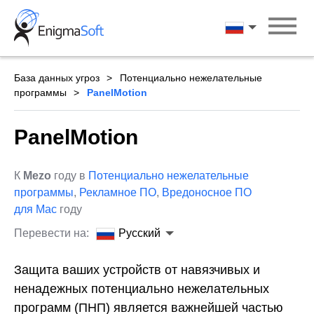
Skip
to
Русский
content
База данных угроз
Потенциально нежелательные
программы
PanelMotion
PanelMotion
К
Mezo
году в
Потенциально нежелательные
программы
,
Рекламное ПО
,
Вредоносное ПО
для Mac
году
Перевести на:
Русский
Защита ваших устройств от навязчивых и
ненадежных потенциально нежелательных
программ (ПНП) является важнейшей частью