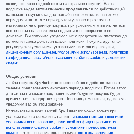
акции, согласно подробностям на странице покупки). Ваша
подписка будет
автоматически продлеваться
по действующей
на момент покупки стандартной абонентской плате на тот же
период или на тот же период, что и указано в рекламных
материалах/на странице покупки, при условии, что вы являетесь
постоянным пользователем подписки и не прерываете ее
действие. Вы получите уведомление о предстоящих платежах до
истечения срока действия вашей подписки. Покупка SpyHunter
регулируется условиями, указанными на странице покупки,
лицензионным соглашением/условиями использования
,
политикой
конфиденциальности/использования файлов cookie
и
условиями
скидки
.
------
Общие условия
Любая покупка SpyHunter по сниженной цене действительна в
течение предлагаемого льготного периода подписки. После этого
для автоматического продления и/или будущих покупок будет
применяться стандартная цена. Цены могут меняться, однако мы
уведомим вас об этом заранее.
Использование всех версий SpyHunter возможно только при
условии вашего согласия с нашим
лицензионным соглашением/
условиями использования
,
политикой конфиденциальности/
использования файлов cookie
и
условиями предоставления
скидок
. Также ознакомьтесь с нашими
часто задаваемыми