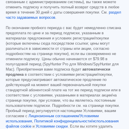
связанным с администрированием системы), вы также можете
отменить подписку и получить полный возврат средств в любое
время в течение 30 дней с даты совершения покупки. См.
раздел
часто задаваемых вопросов
.
По окончании пробного периода с вас будет немедленно списана
предоплата по цене и за период подписки, указанным в
материалах предложения и условиях регистрации/покупки
(которые включены сюда посредством ссылки; цены могут
различаться в зависимости от страны или акции, согласно
подробностям на странице покупки), если вы своевременно не
отменили подписку. Цены обычно начинаются от
$79.98
в
полугодовой период (SpyHunter Pro для Windows/SpyHunter для
Mac). Приобретенная вами подписка будет
автоматически
продлена
в соответствии с условиями регистрации/покупки,
которые предусматривают автоматическое продление по
действующей на момент вашей первоначальной покупки
стандартной абонентской плате на тот же период подписки или в
соответствии с условиями, указанными в материалах акции/на
странице покупки, при условии, что вы являетесь постоянным
пользователем подписки. Подробности см. на странице покупки.
Пробный период регулируется настоящими Условиями, вашим
согласием с
Лицензионным соглашением/Условиями
использования
,
Политикой конфиденциальности/использования
файлов cookie
и
Условиями скидки
. Если вы хотите удалить