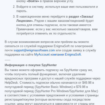
кнопку
«Войти»
в правом верхнем углу.
Войдите в систему, используя ваше имя пользователя и
пароль.
В навигационном меню перейдите в
раздел «Заказы/
Лицензии».
Рядом с вашим заказом/лицензией будет
кнопка для отмены подписки, если таковая имеется.
Примечание: если у вас несколько заказов/товаров, вам
потребуется отменить их по отдельности.
В случае возникновения вопросов или проблем вы можете
связаться со службой поддержки EnigmaSoft по электронной
почте
support@enigmasoftware.com
или создав заявку в службу
поддержки на сайте
MyAccount компании EnigmaSoft
.
------
Информация о покупке SpyHunter
Вы также можете оформить подписку на SpyHunter сразу же,
чтобы получить полный функционал, включая удаление
вредоносных программ и доступ к нашей службе поддержки через
HelpDesk. Стоимость подписки обычно начинается от
$49.98
в
полугодовой период (SpyHunter Basic Windows) и
$79.98
в
полугодовой период (SpyHunter Pro Windows/SpyHunter для Mac)
в соответствии с условиями предложения и условиями страницы
регистрации/покупки (которые включены сюда посредством
ссылки; цены могут различаться в зависимости от страны или