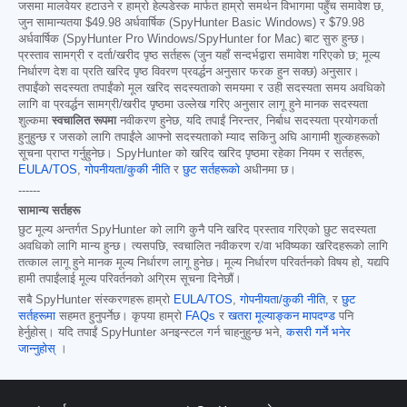
जसमा मालवेयर हटाउने र हाम्रो हेल्पडेस्क मार्फत हाम्रो समर्थन विभागमा पहुँच समावेश छ,
जुन सामान्यतया
$49.98
अर्धवार्षिक (SpyHunter Basic Windows) र
$79.98
अर्धवार्षिक (SpyHunter Pro Windows/SpyHunter for Mac) बाट सुरु हुन्छ।
प्रस्ताव सामग्री र दर्ता/खरीद पृष्ठ सर्तहरू (जुन यहाँ सन्दर्भद्वारा समावेश गरिएको छ; मूल्य
निर्धारण देश वा प्रति खरिद पृष्ठ विवरण प्रवर्द्धन अनुसार फरक हुन सक्छ) अनुसार।
तपाईंको सदस्यता तपाईंको मूल खरिद सदस्यताको समयमा र उही सदस्यता समय अवधिको
लागि वा प्रवर्द्धन सामग्री/खरीद पृष्ठमा उल्लेख गरिए अनुसार लागू हुने मानक सदस्यता
शुल्कमा
स्वचालित रूपमा
नवीकरण हुनेछ, यदि तपाईं निरन्तर, निर्बाध सदस्यता प्रयोगकर्ता
हुनुहुन्छ र जसको लागि तपाईंले आफ्नो सदस्यताको म्याद सकिनु अघि आगामी शुल्कहरूको
सूचना प्राप्त गर्नुहुनेछ। SpyHunter को खरिद खरिद पृष्ठमा रहेका नियम र सर्तहरू,
EULA/TOS
,
गोपनीयता/कुकी नीति
र
छुट सर्तहरूको
अधीनमा छ।
------
सामान्य सर्तहरू
छुट मूल्य अन्तर्गत SpyHunter को लागि कुनै पनि खरिद प्रस्ताव गरिएको छुट सदस्यता
अवधिको लागि मान्य हुन्छ। त्यसपछि, स्वचालित नवीकरण र/वा भविष्यका खरिदहरूको लागि
तत्काल लागू हुने मानक मूल्य निर्धारण लागू हुनेछ। मूल्य निर्धारण परिवर्तनको विषय हो, यद्यपि
हामी तपाईंलाई मूल्य परिवर्तनको अग्रिम सूचना दिनेछौं।
सबै SpyHunter संस्करणहरू हाम्रो
EULA/TOS
,
गोपनीयता/कुकी नीति
, र
छुट
सर्तहरूमा
सहमत हुनुपर्नेछ। कृपया हाम्रो
FAQs
र
खतरा मूल्याङ्कन मापदण्ड
पनि
हेर्नुहोस्। यदि तपाईं SpyHunter अनइन्स्टल गर्न चाहनुहुन्छ भने,
कसरी गर्ने भनेर
जान्नुहोस्
।