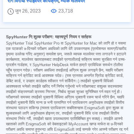
रोग विरोधी स्पाइवेयर कार्यक्रम
,
म्याक मालवेयर
जुन 26, 2023
23,718
SpyHunter नि:शुल्क परीक्षण: महत्त्वपूर्ण नियम र सर्तहरू
SpyHunter Trial SpyHunter Pro वा SpyHunter for Mac को लागि हो र यसमा
एक पटकको ७-दिनको परीक्षण अवधिको लागि धेरै उपकरणहरू (प्रमोशनल सामग्री/खरीद
पृष्ठमा उल्लेख गरिए अनुसार) समावेश छन्, जसले व्यापक मालवेयर पत्ता लगाउने र हटाउने
कार्यक्षमता, मालवेयर खतराहरूबाट तपाईंको प्रणालीलाई सक्रिय रूपमा सुरक्षित गर्न उच्च-
प्रदर्शन गार्डहरू, र SpyHunter HelpDesk मार्फत हाम्रो प्राविधिक समर्थन टोलीमा
पहुँच प्रदान गर्दछ। परीक्षण अवधिमा तपाईंलाई अग्रिम शुल्क लगाइने छैन, यद्यपि परीक्षण
सक्रिय गर्न क्रेडिट कार्ड आवश्यक पर्दछ। (यस प्रस्ताव अन्तर्गत प्रिपेड क्रेडिट कार्ड,
डेबिट कार्ड, र उपहार कार्डहरू स्वीकार गर्न सकिँदैन।) तपाईंको भुक्तानी विधिको
आवश्यकता भनेको तपाईंले खरिद गर्ने निर्णय गर्नुभयो भने परीक्षणबाट सशुल्क सदस्यतामा
तपाईंको संक्रमणको क्रममा निरन्तर, निर्बाध सुरक्षा सुरक्षा सुनिश्चित गर्न मद्दत गर्नु हो।
परीक्षणको समयमा तपाईंको भुक्तानी विधिमा अग्रिम भुक्तानी रकम चार्ज गरिने छैन, यद्यपि
तपाईंको भुक्तानी विधि मान्य छ भनी प्रमाणित गर्न प्राधिकरण अनुरोधहरू तपाईंको वित्तीय
संस्थामा पठाउन सकिन्छ (त्यस्ता प्राधिकरण सबमिशनहरू EnigmaSoft द्वारा शुल्क वा
शुल्कहरूको लागि अनुरोधहरू होइनन् तर, तपाईंको भुक्तानी विधि र/वा तपाईंको वित्तीय
संस्थामा निर्भर गर्दै, तपाईंको खाता उपलब्धतामा प्रतिबिम्बित हुन सक्छ)। तपाईंले आफ्नो
खाताको लागि EnigmaSoft को वेबसाइटको MyAccount खण्ड मार्फत वा ७-दिनको
परीक्षण अवधि समाप्त हुनुभन्दा अघि EnigmaSoft लाई सम्पर्क गरेर आफ्नो परीक्षण रद्द गर्न