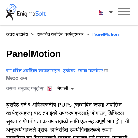
Skip
to
नेपाली
content
खतरा डाटाबेस
सम्भावित अवांछित कार्यक्रमहरू
PanelMotion
PanelMotion
सम्भावित अवांछित कार्यक्रमहरू
,
एडवेयर
,
म्याक मालवेयर
मा
Mezo
सम्म
यसमा अनुवाद गर्नुहोस्:
नेपाली
घुसपैठ गर्ने र अविश्वसनीय PUPs (सम्भावित रूपमा अवांछित
कार्यक्रमहरू) बाट तपाईंको उपकरणहरूलाई जोगाउनु डिजिटल
सुरक्षा र गोपनीयता कायम राख्नको लागि एक महत्त्वपूर्ण भाग हो। यी
अनुप्रयोगहरूले प्रायः हानिरहित उपयोगिताहरूको रूपमा
लुकाउँछन् तर विघटनकारी व्यवहार प्रस्तुत गर्न सक्छन्, प्रणाली