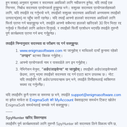
हुन सक्छ) अनुसार मूल्यमा र सदस्यता अवधिको लागि नवीकरण हुनेछ, यदि तपाईं एक
निरन्तर, निर्बाध सदस्यता प्रयोगकर्ता हुनुहुन्छ भने। सशुल्क सदस्यता प्रयोगकर्ताहरूको
लागि, यदि तपाईंले रद्द गर्नुभयो भने, तपाईंको सशुल्क सदस्यता अवधिको अन्त्यसम्म तपाईंको
उत्पादन(हरू) मा पहुँच जारी रहनेछ। यदि तपाईं आफ्नो हालको सदस्यता अवधिको लागि
फिर्ता प्राप्त गर्न चाहनुहुन्छ भने, तपाईंले आफ्नो सबैभन्दा हालको खरिदको 30 दिन भित्र रद्द
गर्नुपर्छ र फिर्ताको लागि आवेदन दिनुपर्छ, र तपाईंको फिर्ती प्रशोधन भएपछि तपाईंले तुरुन्तै
पूर्ण कार्यक्षमता प्राप्त गर्न बन्द गर्नुहुनेछ।
तपाईंले निम्नानुसार सदस्यता वा परीक्षण रद्द गर्न सक्नुहुन्छ:
www.enigmasoftware.com
मा जानुहोस् र माथिल्लो दायाँ कुनामा रहेको
"लगइन"
बटनमा क्लिक गर्नुहोस्।
आफ्नो प्रयोगकर्ता नाम र पासवर्डले लग इन गर्नुहोस्।
नेभिगेसन मेनुमा,
"अर्डर/लाइसेन्स" मा जानुहोस्।
तपाईंको अर्डर/लाइसेन्सको
छेउमा, लागू भएमा तपाईंको सदस्यता रद्द गर्न एउटा बटन उपलब्ध छ। नोट:
यदि तपाईंसँग धेरै अर्डर/उत्पादनहरू छन् भने, तपाईंले तिनीहरूलाई व्यक्तिगत
रूपमा रद्द गर्नुपर्नेछ।
यदि तपाईंसँग कुनै प्रश्न वा समस्या छ भने, तपाईंले
support@enigmasoftware.com
मा इमेल मार्फत वा
EnigmaSoft को MyAccount
वेबसाइटमा समर्थन टिकट खोलेर
EnigmaSoft समर्थनलाई सम्पर्क गर्न सक्नुहुन्छ।
------
SpyHunter खरिद विवरणहरू
तपाईंसँग पूर्ण कार्यक्षमताको लागि तुरुन्तै SpyHunter को सदस्यता लिने विकल्प पनि छ,