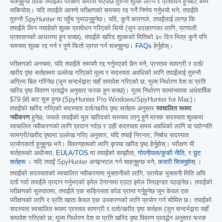
सक्नुहुन्छ ताकि तपाईंको परीक्षण समाप्त भएपछि तुरुन्तै शुल्क लाग्ने र प्रशोधन हुनबाट बच्न
सकियोस्। यदि तपाईंले आफ्नो परीक्षणको समयमा रद्द गर्ने निर्णय गर्नुभयो भने, तपाईंले
तुरुन्तै SpyHunter मा पहुँच गुमाउनुहुनेछ। यदि, कुनै कारणले, तपाईंलाई लाग्छ कि
तपाईंले लिन नचाहेको शुल्क प्रशोधन गरिएको थियो (जुन उदाहरणका लागि, प्रणाली
प्रशासनको आधारमा हुन सक्छ), तपाईंले खरिद शुल्कको मितिको ३० दिन भित्र कुनै पनि
समयमा शुल्क रद्द गर्न र पूर्ण फिर्ता प्राप्त गर्न सक्नुहुन्छ।
FAQs
हेर्नुहोस्।
परीक्षणको अन्त्यमा, यदि तपाईंले समयमै रद्द गर्नुभएको छैन भने, प्रस्ताव सामग्री र दर्ता/
खरीद पृष्ठ सर्तहरूमा उल्लेख गरिएको मूल्य र सदस्यता अवधिको लागि तपाईंलाई तुरुन्तै
अग्रिम बिल गरिनेछ (जुन सन्दर्भद्वारा यहाँ समावेश गरिएको छ; मूल्य निर्धारण देश वा प्रति
खरिद पृष्ठ विवरण प्रवर्द्धन अनुसार फरक हुन सक्छ)। मूल्य निर्धारण सामान्यतया अर्धवार्षिक
$79.98
बाट सुरु हुन्छ (SpyHunter Pro Windows/SpyHunter for Mac)।
तपाईंको खरिद गरिएको सदस्यता दर्ता/खरीद पृष्ठ सर्तहरू अनुसार
स्वचालित रूपमा
नवीकरण
हुनेछ, जसले तपाईंको मूल खरिदको समयमा लागू हुने मानक सदस्यता शुल्कमा
स्वचालित नवीकरणको लागि प्रदान गर्दछ र उही सदस्यता समय अवधिको लागि वा पदोन्नति
सामग्री/खरीद पृष्ठमा उल्लेख गरिए अनुसार, यदि तपाईं निरन्तर, निर्बाध सदस्यता
प्रयोगकर्ता हुनुहुन्छ भने। विवरणहरूको लागि कृपया खरिद पृष्ठ हेर्नुहोस्। परीक्षण यी
सर्तहरूको अधीनमा,
EULA/TOS
मा तपाईंको सम्झौता,
गोपनीयता/कुकी नीति
, र
छुट
सर्तहरू
। यदि तपाईं SpyHunter अनइन्स्टल गर्न चाहनुहुन्छ भने,
कसरी सिक्नुहोस्
।
तपाईंको सदस्यताको स्वचालित नवीकरणमा भुक्तानीको लागि, प्रत्येक भुक्तानी मिति अघि
दर्ता गर्दा तपाईंले प्रदान गर्नुभएको इमेल ठेगानामा एउटा इमेल रिमाइन्डर पठाइनेछ। तपाईंको
परीक्षणको सुरुवातमा, तपाईंले एक सक्रियता कोड प्राप्त गर्नुहुनेछ जुन केवल एक
परीक्षणको लागि र प्रति खाता केवल एक उपकरणको लागि प्रयोग गर्न सीमित छ। तपाईंको
सदस्यता स्वचालित रूपमा प्रस्ताव सामग्री र दर्ता/खरीद पृष्ठ सर्तहरू (जुन सन्दर्भद्वारा यहाँ
समावेश गरिएको छ; मूल्य निर्धारण देश वा प्रति खरिद पृष्ठ विवरण प्रवर्द्धन अनुसार फरक