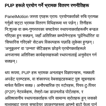
PUP हरूले प्रयोग गर्ने भ्रामक वितरण रणनीतिहरू
PanelMotion जस्ता एपहरू प्रायः प्रयोगकर्ताको रुचि प्रत्यक्ष
गर्नुको सट्टा भ्रामक वितरण विधिहरूमा भर पर्छन्। तिनीहरू
नि:शुल्क वा कम-गुणस्तरका सफ्टवेयर स्थापनाकर्ताहरूसँग बन्डल
गरिएका हुन सक्छन्, जहाँ अतिरिक्त कम्पोनेन्टहरू 'पूर्वनिर्धारित' वा
'सिफारिस गरिएको' सेटअप विकल्पहरू पछाडि लुकेका हुन्छन्।
'अनुकूलन' वा 'उन्नत' सेटिङहरू छोड्ने प्रयोगकर्ताहरूले
अनजानमा अतिरिक्त कार्यक्रमहरूको स्थापनालाई अनुमोदन गर्न
सक्छन्।
थप रूपमा, PUP हरू भ्रामक अनलाइन विज्ञापनहरू, नक्कली
अपडेट प्रम्प्टहरू, वा शंकास्पद वेबसाइटहरूबाट पुश सूचनाहरू
मार्फत फैलिन सक्छ। अनौपचारिक एप स्टोरहरू, पियर-टु-पियर
(P2P) नेटवर्कहरू, तेस्रो-पक्ष डाउनलोड पोर्टलहरू, र
अविश्वसनीय स्थापनाकर्ताहरू पनि सामान्य स्रोतहरू हुन् जसको
माध्यमबाट यस्ता सफ्टवेयर उपकरणहरूमा आफ्नो बाटो फेला पार्न