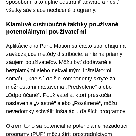
spôsobom, ako úplne odstrániť adware a riešiť
všetky súvisiace nechcené programy.
Klamlivé distribučné taktiky používané
potenciálnymi používateľmi
Aplikácie ako PanelMotion sa často spoliehajú na
zavádzajúce metódy distribúcie, a nie na priamy
záujem používateľov. Môžu byť dodávané s
bezplatnými alebo nekvalitnými inštalátormi
softvéru, kde sú ďalšie komponenty skryté za
možnosťami nastavenia „Predvolené“ alebo
„Odporúčané“. Používatelia, ktorí preskočia
nastavenia „Vlastné“ alebo „Rozšírené“, môžu
nevedomky schváliť inštaláciu ďalších programov.
Okrem toho sa potenciálne potenciálne nežádoucí
programy (PUP) môžu šíriť prostredníctvom