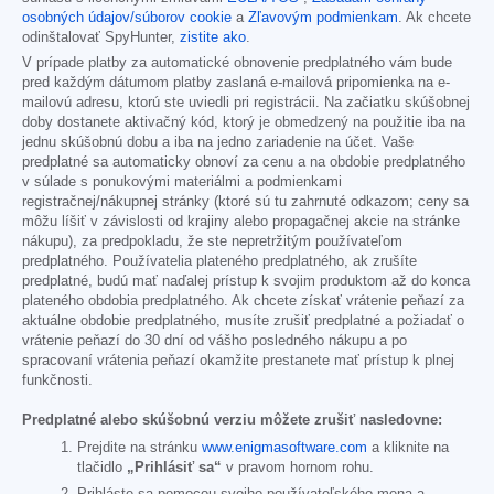
osobných údajov/súborov cookie
a
Zľavovým podmienkam
. Ak chcete
odinštalovať SpyHunter,
zistite ako
.
V prípade platby za automatické obnovenie predplatného vám bude
pred každým dátumom platby zaslaná e-mailová pripomienka na e-
mailovú adresu, ktorú ste uviedli pri registrácii. Na začiatku skúšobnej
doby dostanete aktivačný kód, ktorý je obmedzený na použitie iba na
jednu skúšobnú dobu a iba na jedno zariadenie na účet. Vaše
predplatné sa automaticky obnoví za cenu a na obdobie predplatného
v súlade s ponukovými materiálmi a podmienkami
registračnej/nákupnej stránky (ktoré sú tu zahrnuté odkazom; ceny sa
môžu líšiť v závislosti od krajiny alebo propagačnej akcie na stránke
nákupu), za predpokladu, že ste nepretržitým používateľom
predplatného. Používatelia plateného predplatného, ak zrušíte
predplatné, budú mať naďalej prístup k svojim produktom až do konca
plateného obdobia predplatného. Ak chcete získať vrátenie peňazí za
aktuálne obdobie predplatného, musíte zrušiť predplatné a požiadať o
vrátenie peňazí do 30 dní od vášho posledného nákupu a po
spracovaní vrátenia peňazí okamžite prestanete mať prístup k plnej
funkčnosti.
Predplatné alebo skúšobnú verziu môžete zrušiť nasledovne:
Prejdite na stránku
www.enigmasoftware.com
a kliknite na
tlačidlo
„Prihlásiť sa“
v pravom hornom rohu.
Prihláste sa pomocou svojho používateľského mena a