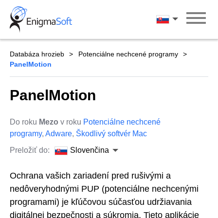
Skip
to
Slovenčina
content
Databáza hrozieb
Potenciálne nechcené programy
PanelMotion
PanelMotion
Do roku
Mezo
v roku
Potenciálne nechcené
programy
,
Adware
,
Škodlivý softvér Mac
Preložiť do:
Slovenčina
Ochrana vašich zariadení pred rušivými a
nedôveryhodnými PUP (potenciálne nechcenými
programami) je kľúčovou súčasťou udržiavania
digitálnej bezpečnosti a súkromia. Tieto aplikácie