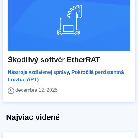
Škodlivý softvér EtherRAT
Nástroje vzdialenej správy
,
Pokročilá perzistentná
hrozba (APT)
decembra 12, 2025
Najviac videné