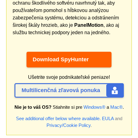
ochranu škodlivého softvéru navrhnutý tak, aby
používateľom pomohol s hĺbkovou analýzou
zabezpečenia systému, detekciou a odstránením
širokej škály hrozieb, ako je
PanelMotion
, ako aj
službu technickej podpory jeden na jedného.
Download SpyHunter
Ušetrite svoje podnikateľské peniaze!
Multilicenčná zľavová ponuka
Nie je to váš OS?
Stiahnite si pre
Windows®
a
Mac®
.
See additional offer below where available.
EULA
and
Privacy/Cookie Policy
.