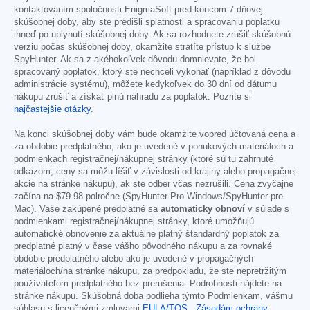
kontaktovaním spoločnosti EnigmaSoft pred koncom 7-dňovej
skúšobnej doby, aby ste predišli splatnosti a spracovaniu poplatku
ihneď po uplynutí skúšobnej doby. Ak sa rozhodnete zrušiť skúšobnú
verziu počas skúšobnej doby, okamžite stratíte prístup k službe
SpyHunter. Ak sa z akéhokoľvek dôvodu domnievate, že bol
spracovaný poplatok, ktorý ste nechceli vykonať (napríklad z dôvodu
administrácie systému), môžete kedykoľvek do 30 dní od dátumu
nákupu zrušiť a získať plnú náhradu za poplatok. Pozrite si
najčastejšie otázky
.
Na konci skúšobnej doby vám bude okamžite vopred účtovaná cena a
za obdobie predplatného, ako je uvedené v ponukových materiáloch a
podmienkach registračnej/nákupnej stránky (ktoré sú tu zahrnuté
odkazom; ceny sa môžu líšiť v závislosti od krajiny alebo propagačnej
akcie na stránke nákupu), ak ste odber včas nezrušili. Cena zvyčajne
začína na
$79.98
polročne (SpyHunter Pro Windows/SpyHunter pre
Mac). Vaše zakúpené predplatné sa
automaticky obnoví
v súlade s
podmienkami registračnej/nákupnej stránky, ktoré umožňujú
automatické obnovenie za aktuálne platný štandardný poplatok za
predplatné platný v čase vášho pôvodného nákupu a za rovnaké
obdobie predplatného alebo ako je uvedené v propagačných
materiáloch/na stránke nákupu, za predpokladu, že ste nepretržitým
používateľom predplatného bez prerušenia. Podrobnosti nájdete na
stránke nákupu. Skúšobná doba podlieha týmto Podmienkam, vášmu
súhlasu s licenčnými zmluvami
EULA/TOS
,
Zásadám ochrany