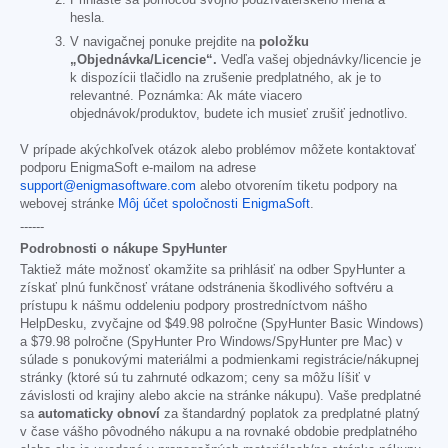
hesla.
V navigačnej ponuke prejdite na
položku
„Objednávka/Licencie“.
Vedľa vašej objednávky/licencie je
k dispozícii tlačidlo na zrušenie predplatného, ak je to
relevantné. Poznámka: Ak máte viacero
objednávok/produktov, budete ich musieť zrušiť jednotlivo.
V prípade akýchkoľvek otázok alebo problémov môžete kontaktovať
podporu EnigmaSoft e-mailom na adrese
support@enigmasoftware.com
alebo otvorením tiketu podpory na
webovej stránke
Môj účet spoločnosti EnigmaSoft
.
------
Podrobnosti o nákupe SpyHunter
Taktiež máte možnosť okamžite sa prihlásiť na odber SpyHunter a
získať plnú funkčnosť vrátane odstránenia škodlivého softvéru a
prístupu k nášmu oddeleniu podpory prostredníctvom nášho
HelpDesku, zvyčajne od
$49.98
polročne (SpyHunter Basic Windows)
a
$79.98
polročne (SpyHunter Pro Windows/SpyHunter pre Mac) v
súlade s ponukovými materiálmi a podmienkami registrácie/nákupnej
stránky (ktoré sú tu zahrnuté odkazom; ceny sa môžu líšiť v
závislosti od krajiny alebo akcie na stránke nákupu). Vaše predplatné
sa
automaticky obnoví
za štandardný poplatok za predplatné platný
v čase vášho pôvodného nákupu a na rovnaké obdobie predplatného