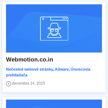
Webmotion.co.in
Nečestné webové stránky
,
Adware
,
Únoscovia
prehliadača
decembra 14, 2025