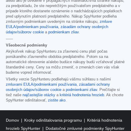
alebo ako je uvedené v propagačných materiáloch/na stránke nákupu,
za predpokladu, že ste nepretržitým používateľom predplatného a v
prípade ktorého dostanete oznámenie o nadchádzajúcich poplatkoch
pred uplynutím platnosti predplatného. Nákup SpyHunter podlieha
zmluvným podmienkam uvedeným na stránke nákupu,
zmluve
EULA/podmienkam používania
,
zásadám ochrany osobných
údajov/súborov cookie
a
podmienkam zliav
.
------
Všeobecné podmienky
Akýkoľvek nákup SpyHunteru za zľavnenú cenu platí počas
ponúkaného zľavneného obdobia predplatného. Potom sa na
automatické obnovenie a/alebo budúce nákupy budú vzťahovať platné
štandardné ceny. Ceny sa môžu zmeniť, o zmenách cien vás však
budeme vopred informovať.
Všetky verzie SpyHunteru podliehajú vášmu súhlasu s našimi
zmluvami EULA/podmienkami používania
,
zásadami ochrany
osobných údajov/súborov cookie
a
podmienkami zliav
. Prečítajte si
tiež naše
najčastejšie otázky
a
kritériá hodnotenia hrozieb
. Ak chcete
SpyHunter odinštalovať,
zistite ako
.
Domov
Kroky odinštalovania programu
Kritériá hodnotenia
hrozieb SpyHunter
Dodatočné zmluvné podmienky SpyHunter