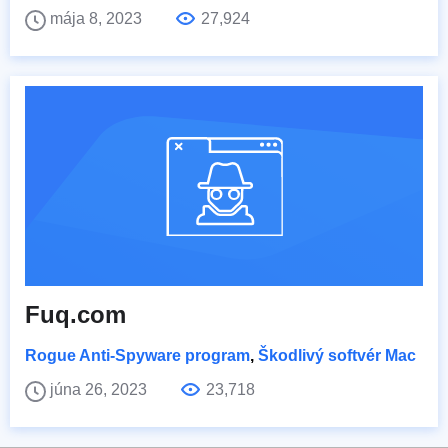
mája 8, 2023
27,924
Fuq.com
Rogue Anti-Spyware program
,
Škodlivý softvér Mac
júna 26, 2023
23,718