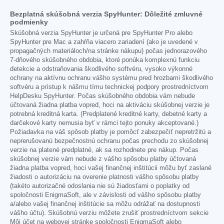
Bezplatná skúšobná verzia SpyHunter: Dôležité zmluvné
podmienky
Skúšobná verzia SpyHunter je určená pre SpyHunter Pro alebo
SpyHunter pre Mac a zahŕňa viacero zariadení (ako je uvedené v
propagačných materiáloch/na stránke nákupu) počas jednorazového
7-dňového skúšobného obdobia, ktoré ponúka komplexnú funkciu
detekcie a odstraňovania škodlivého softvéru, vysoko výkonné
ochrany na aktívnu ochranu vášho systému pred hrozbami škodlivého
softvéru a prístup k nášmu tímu technickej podpory prostredníctvom
HelpDesku SpyHunter. Počas skúšobného obdobia vám nebude
účtovaná žiadna platba vopred, hoci na aktiváciu skúšobnej verzie je
potrebná kreditná karta. (Predplatené kreditné karty, debetné karty a
darčekové karty nemusia byť v rámci tejto ponuky akceptované.)
Požiadavka na váš spôsob platby je pomôcť zabezpečiť nepretržitú a
neprerušovanú bezpečnostnú ochranu počas prechodu zo skúšobnej
verzie na platené predplatné, ak sa rozhodnete pre nákup. Počas
skúšobnej verzie vám nebude z vášho spôsobu platby účtovaná
žiadna platba vopred, hoci vašej finančnej inštitúcii môžu byť zaslané
žiadosti o autorizáciu na overenie platnosti vášho spôsobu platby
(takéto autorizačné odoslania nie sú žiadosťami o poplatky od
spoločnosti EnigmaSoft, ale v závislosti od vášho spôsobu platby
a/alebo vašej finančnej inštitúcie sa môžu odrážať na dostupnosti
vášho účtu). Skúšobnú verziu môžete zrušiť prostredníctvom sekcie
Môj účet na webovej stránke spoločnosti EnigmaSoft alebo