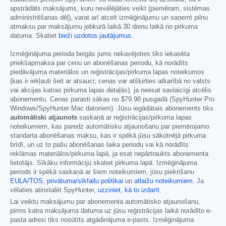
apstrādāts maksājums, kuru nevēlējāties veikt (piemēram, sistēmas
administrēšanas dēļ), varat arī atcelt izmēģinājumu un saņemt pilnu
atmaksu par maksājumu jebkurā laikā 30 dienu laikā no pirkuma
datuma. Skatiet
bieži uzdotos jautājumus
.
Izmēģinājuma perioda beigās jums nekavējoties tiks iekasēta
priekšapmaksa par cenu un abonēšanas periodu, kā norādīts
piedāvājuma materiālos un reģistrācijas/pirkuma lapas noteikumos
(kas ir iekļauti šeit ar atsauci; cenas var atšķirties atkarībā no valsts
vai akcijas katras pirkuma lapas detaļās), ja neesat savlaicīgi atcēlis
abonementu. Cenas parasti sākas no
$79.98
pusgadā (SpyHunter Pro
Windows/SpyHunter Mac datoriem). Jūsu iegādātais abonements tiks
automātiski atjaunots
saskaņā ar reģistrācijas/pirkuma lapas
noteikumiem, kas paredz automātisku atjaunošanu par piemērojamo
standarta abonēšanas maksu, kas ir spēkā jūsu sākotnējā pirkuma
brīdī, un uz to pašu abonēšanas laika periodu vai kā norādīts
reklāmas materiālos/pirkuma lapā, ja esat nepārtraukts abonementa
lietotājs. Sīkāku informāciju skatiet pirkuma lapā. Izmēģinājuma
periods ir spēkā saskaņā ar šiem noteikumiem, jūsu piekrišanu
EULA/TOS
,
privātuma/sīkfailu politikai
un
atlaižu noteikumiem
. Ja
vēlaties atinstalēt SpyHunter,
uzziniet, kā to izdarīt
.
Lai veiktu maksājumu par abonementa automātisko atjaunošanu,
pirms katra maksājuma datuma uz jūsu reģistrācijas laikā norādīto e-
pasta adresi tiks nosūtīts atgādinājuma e-pasts. Izmēģinājuma