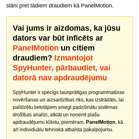
slāni pret tādiem draudiem kā PanelMotion.
Vai jums ir aizdomas, ka jūsu
dators var būt inficēts ar
PanelMotion
un citiem
draudiem?
Izmantojot
SpyHunter, pārbaudiet, vai
datorā nav apdraudējumu
SpyHunter ir spēcīgs ļaunprātīgas programmatūras
novēršanas un aizsardzības rīks, kas izstrādāts, lai
palīdzētu lietotājiem sniegt padziļinātu sistēmas
drošības analīzi, atklāt un noņemt plašu
apdraudējumu klāstu, piemēram,
PanelMotion
, kā
arī individuālu tehniskā atbalsta pakalpojumu.