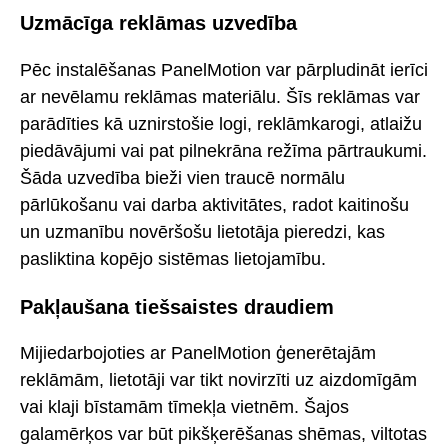
Uzmācīga reklāmas uzvedība
Pēc instalēšanas PanelMotion var pārpludināt ierīci
ar nevēlamu reklāmas materiālu. Šīs reklāmas var
parādīties kā uznirstošie logi, reklāmkarogi, atlaižu
piedāvājumi vai pat pilnekrāna režīma pārtraukumi.
Šāda uzvedība bieži vien traucē normālu
pārlūkošanu vai darba aktivitātes, radot kaitinošu
un uzmanību novēršošu lietotāja pieredzi, kas
pasliktina kopējo sistēmas lietojamību.
Pakļaušana tiešsaistes draudiem
Mijiedarbojoties ar PanelMotion ģenerētajām
reklāmām, lietotāji var tikt novirzīti uz aizdomīgām
vai klaji bīstamām tīmekļa vietnēm. Šajos
galamērķos var būt pikšķerēšanas shēmas, viltotas