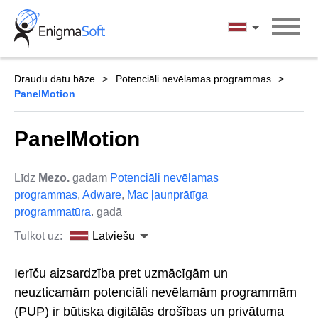
Skip
to
Latviešu
content
Draudu datu bāze
Potenciāli nevēlamas programmas
PanelMotion
PanelMotion
Līdz
Mezo.
gadam
Potenciāli nevēlamas
programmas
,
Adware
,
Mac ļaunprātīga
programmatūra
. gadā
Tulkot uz:
Latviešu
Ierīču aizsardzība pret uzmācīgām un
neuzticamām potenciāli nevēlamām programmām
(PUP) ir būtiska digitālās drošības un privātuma