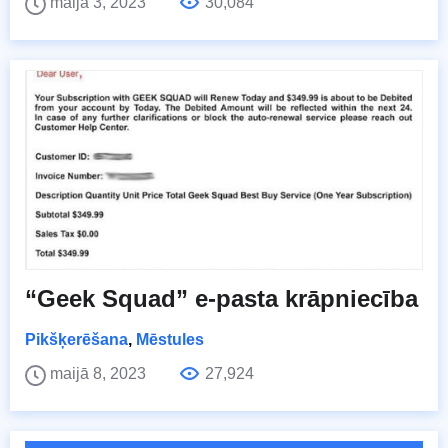
maijā 3, 2023
30,084
“Geek Squad” e-pasta krāpniecība
Pikšķerēšana
,
Mēstules
maijā 8, 2023
27,924