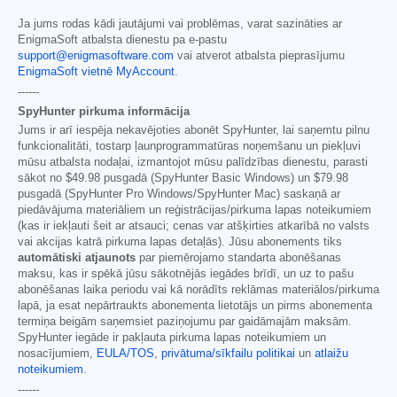
Ja jums rodas kādi jautājumi vai problēmas, varat sazināties ar
EnigmaSoft atbalsta dienestu pa e-pastu
support@enigmasoftware.com
vai atverot atbalsta pieprasījumu
EnigmaSoft vietnē MyAccount
.
------
SpyHunter pirkuma informācija
Jums ir arī iespēja nekavējoties abonēt SpyHunter, lai saņemtu pilnu
funkcionalitāti, tostarp ļaunprogrammatūras noņemšanu un piekļuvi
mūsu atbalsta nodaļai, izmantojot mūsu palīdzības dienestu, parasti
sākot no
$49.98
pusgadā (SpyHunter Basic Windows) un
$79.98
pusgadā (SpyHunter Pro Windows/SpyHunter Mac) saskaņā ar
piedāvājuma materiāliem un reģistrācijas/pirkuma lapas noteikumiem
(kas ir iekļauti šeit ar atsauci; cenas var atšķirties atkarībā no valsts
vai akcijas katrā pirkuma lapas detaļās). Jūsu abonements tiks
automātiski atjaunots
par piemērojamo standarta abonēšanas
maksu, kas ir spēkā jūsu sākotnējās iegādes brīdī, un uz to pašu
abonēšanas laika periodu vai kā norādīts reklāmas materiālos/pirkuma
lapā, ja esat nepārtraukts abonementa lietotājs un pirms abonementa
termiņa beigām saņemsiet paziņojumu par gaidāmajām maksām.
SpyHunter iegāde ir pakļauta pirkuma lapas noteikumiem un
nosacījumiem,
EULA/TOS
,
privātuma/sīkfailu politikai
un
atlaižu
noteikumiem
.
------