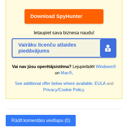
Download SpyHunter
Ietaupiet sava biznesa naudu!
Vairāku licenču atlaides
piedāvājums
Vai nav jūsu operētājsistēma?
Lejupielādēt
Windows®
un
Mac®
.
See additional offer below where available.
EULA
and
Privacy/Cookie Policy
.
Rādīt komentāru veidlapu (0)