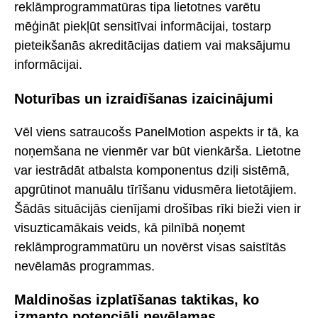
reklāmprogrammatūras tipa lietotnes varētu
mēģināt piekļūt sensitīvai informācijai, tostarp
pieteikšanās akreditācijas datiem vai maksājumu
informācijai.
Noturības un izraidīšanas izaicinājumi
Vēl viens satraucošs PanelMotion aspekts ir tā, ka
noņemšana ne vienmēr var būt vienkārša. Lietotne
var iestrādāt atbalsta komponentus dziļi sistēmā,
apgrūtinot manuālu tīrīšanu vidusmēra lietotājiem.
Šādās situācijās cienījami drošības rīki bieži vien ir
visuzticamākais veids, kā pilnībā noņemt
reklāmprogrammatūru un novērst visas saistītās
nevēlamās programmas.
Maldinošas izplatīšanas taktikas, ko
izmanto potenciāli nevēlamas