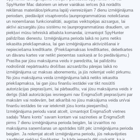
SpyHunter Mac datoriem un ietver vairākas ierīces (kā norādīts
reklāmas materiālos/pirkuma lapā) vienreizējam 7 dienu izmēģinājuma
periodam, piedāvājot visaptverošu ļaunprogrammatūras noteikšanas
un noņemšanas funkcionalitāti, augstas veiktspējas aizsargus, lai
aktīvi aizsargātu jūsu sistēmu no ļaunprogrammatūras draudiem, un
piekļuvi mūsu tehniskā atbalsta komandai, izmantojot SpyHunter
palīdzības dienestu. Izmēģinājuma perioda laikā no jums netiks
iekasēta priekšapmaksa, lai gan izmēģinājuma aktivizēšanai ir
nepieciešama kredītkarte. (Priekšapmaksas kredītkartes, debetkartes
un dāvanu kartes var netikt pieņemtas saskaņā ar šo piedāvājumu.)
Prasība par jūsu maksājuma veidu ir paredzēta, lai palīdzētu
nodrošināt nepārtrauktu drošības aizsardzību pārejas laikā no
izmēģinājuma uz maksas abonementu, ja jūs nolemjat veikt pirkumu.
No jūsu maksājuma veida izmēģinājuma laikā netiks iekasēta
priekšapmaksa, lai gan jūsu finanšu iestādei var tikt nosūtīti
autorizācijas pieprasījumi, lai pārbaudītu, vai jūsu maksājuma veids ir
derīgs (šādi autorizācijas iesniegumi nav EnigmaSoft pieprasījumi par
maksām vai nodevām, bet atkarībā no jūsu maksājuma veida un/vai
finanšu iestādes tie var ietekmēt jūsu konta pieejamību).
Izmēģinājuma periodu varat atcelt, izmantojot EnigmaSoft vietnes
sadaļu “Mans konts” savam kontam vai sazinoties ar EnigmaSoft
pirms 7 dienu izmēģinājuma perioda beigām, lai izvairītos no
maksājuma saņemšanas un apstrādes tūlīt pēc izmēģinājuma perioda
beigām. Ja nolemjat atcelt izmēģinājuma periodu, jūs nekavējoties
zaudēsiet piekļuvi SpyHunter. Ja kāda iemesla dēļ uzskatāt, ka ir