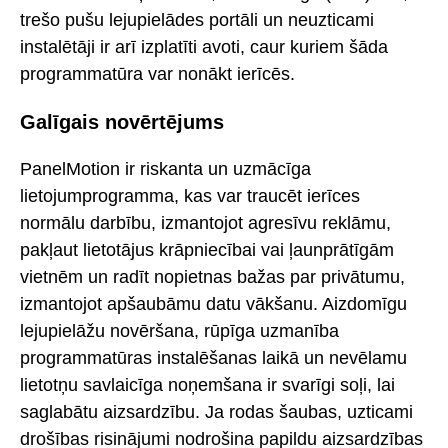
trešo pušu lejupielādes portāli un neuzticami
instalētāji ir arī izplatīti avoti, caur kuriem šāda
programmatūra var nonākt ierīcēs.
Galīgais novērtējums
PanelMotion ir riskanta un uzmācīga
lietojumprogramma, kas var traucēt ierīces
normālu darbību, izmantojot agresīvu reklāmu,
pakļaut lietotājus krāpniecībai vai ļaunprātīgām
vietnēm un radīt nopietnas bažas par privātumu,
izmantojot apšaubāmu datu vākšanu. Aizdomīgu
lejupielāžu novēršana, rūpīga uzmanība
programmatūras instalēšanas laikā un nevēlamu
lietotņu savlaicīga noņemšana ir svarīgi soļi, lai
saglabātu aizsardzību. Ja rodas šaubas, uzticami
drošības risinājumi nodrošina papildu aizsardzības