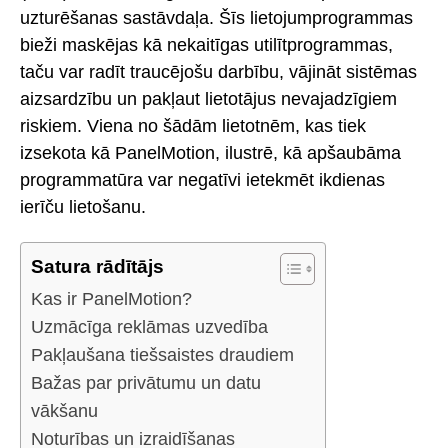
uzturēšanas sastāvdaļa. Šīs lietojumprogrammas
bieži maskējas kā nekaitīgas utilītprogrammas,
taču var radīt traucējošu darbību, vājināt sistēmas
aizsardzību un pakļaut lietotājus nevajadzīgiem
riskiem. Viena no šādām lietotnēm, kas tiek
izsekota kā PanelMotion, ilustrē, kā apšaubāma
programmatūra var negatīvi ietekmēt ikdienas
ierīču lietošanu.
Satura rādītājs
Kas ir PanelMotion?
Uzmācīga reklāmas uzvedība
Pakļaušana tiešsaistes draudiem
Bažas par privātumu un datu
vākšanu
Noturības un izraidīšanas