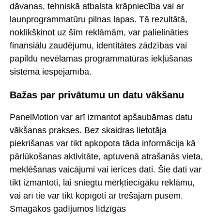
dāvanas, tehniskā atbalsta krāpniecība vai ar
ļaunprogrammatūru pilnas lapas. Tā rezultātā,
noklikšķinot uz šīm reklāmām, var palielināties
finansiālu zaudējumu, identitātes zādzības vai
papildu nevēlamas programmatūras iekļūšanas
sistēmā iespējamība.
Bažas par privātumu un datu vākšanu
PanelMotion var arī izmantot apšaubāmas datu
vākšanas prakses. Bez skaidras lietotāja
piekrišanas var tikt apkopota tāda informācija kā
pārlūkošanas aktivitāte, aptuvenā atrašanās vieta,
meklēšanas vaicājumi vai ierīces dati. Šie dati var
tikt izmantoti, lai sniegtu mērķtiecīgāku reklāmu,
vai arī tie var tikt kopīgoti ar trešajām pusēm.
Smagākos gadījumos līdzīgas