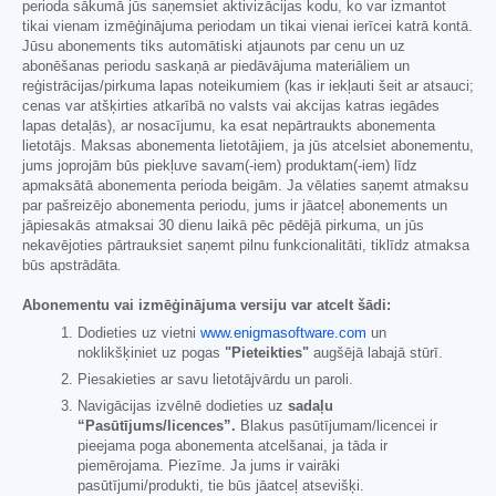
perioda sākumā jūs saņemsiet aktivizācijas kodu, ko var izmantot
tikai vienam izmēģinājuma periodam un tikai vienai ierīcei katrā kontā.
Jūsu abonements tiks automātiski atjaunots par cenu un uz
abonēšanas periodu saskaņā ar piedāvājuma materiāliem un
reģistrācijas/pirkuma lapas noteikumiem (kas ir iekļauti šeit ar atsauci;
cenas var atšķirties atkarībā no valsts vai akcijas katras iegādes
lapas detaļās), ar nosacījumu, ka esat nepārtraukts abonementa
lietotājs. Maksas abonementa lietotājiem, ja jūs atcelsiet abonementu,
jums joprojām būs piekļuve savam(-iem) produktam(-iem) līdz
apmaksātā abonementa perioda beigām. Ja vēlaties saņemt atmaksu
par pašreizējo abonementa periodu, jums ir jāatceļ abonements un
jāpiesakās atmaksai 30 dienu laikā pēc pēdējā pirkuma, un jūs
nekavējoties pārtrauksiet saņemt pilnu funkcionalitāti, tiklīdz atmaksa
būs apstrādāta.
Abonementu vai izmēģinājuma versiju var atcelt šādi:
Dodieties uz vietni
www.enigmasoftware.com
un
noklikšķiniet uz pogas
"Pieteikties"
augšējā labajā stūrī.
Piesakieties ar savu lietotājvārdu un paroli.
Navigācijas izvēlnē dodieties uz
sadaļu
“Pasūtījums/licences”.
Blakus pasūtījumam/licencei ir
pieejama poga abonementa atcelšanai, ja tāda ir
piemērojama. Piezīme. Ja jums ir vairāki
pasūtījumi/produkti, tie būs jāatceļ atsevišķi.