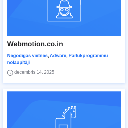
Webmotion.co.in
Negodīgas vietnes
,
Adware
,
Pārlūkprogrammu
nolaupītāji
decembris 14, 2025