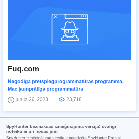
Fuq.com
Negodīga pretspiegprogrammatūras programma
,
Mac ļaunprātīga programmatūra
jūnijā 26, 2023
23,718
SpyHunter bezmaksas izmēģinājuma versija: svarīgi
noteikumi un nosacījumi
SpyHunter izmēģinājuma versija ir paredzēta SpyHunter Pro vai