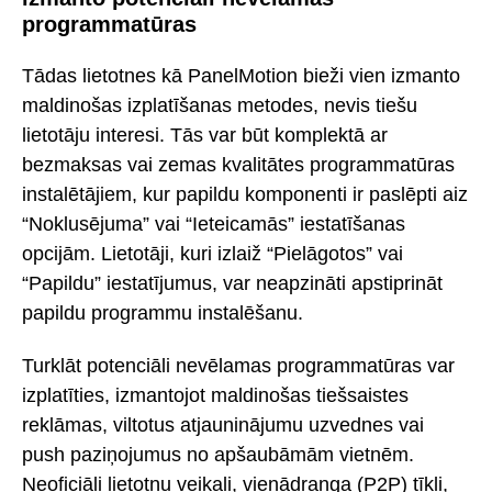
programmatūras
Tādas lietotnes kā PanelMotion bieži vien izmanto
maldinošas izplatīšanas metodes, nevis tiešu
lietotāju interesi. Tās var būt komplektā ar
bezmaksas vai zemas kvalitātes programmatūras
instalētājiem, kur papildu komponenti ir paslēpti aiz
“Noklusējuma” vai “Ieteicamās” iestatīšanas
opcijām. Lietotāji, kuri izlaiž “Pielāgotos” vai
“Papildu” iestatījumus, var neapzināti apstiprināt
papildu programmu instalēšanu.
Turklāt potenciāli nevēlamas programmatūras var
izplatīties, izmantojot maldinošas tiešsaistes
reklāmas, viltotus atjauninājumu uzvednes vai
push paziņojumus no apšaubāmām vietnēm.
Neoficiāli lietotņu veikali, vienādranga (P2P) tīkli,