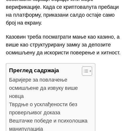
верификације. Када се криптовалута пребаци
на платформу, приказани салдо остаје само
број на екрану.
Казовин треба посматрати мање као казино, а
више као структурирану замку за депозите
осмишљену да искористи поверење и хитност.
Преглед садржаја
Баријере за повлачење
осмишљене да извуку више
новца
Тврдње о усклађености без
проверљивог доказа
Вештачке победе и психолошка
манипулација