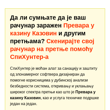
Да ли сумњате да је ваш
рачунар заражен
Превара у
казину Казовин
и другим
претњама?
Скенирајте свој
рачунар на претње помоћу
СпиХунтер-а
СпиХунтер је моћан алат за санацију и заштиту
од злонамерног софтвера дизајниран да
помогне корисницима у дубинској анализи
безбедности система, откривању и уклањању
широког спектра претњи као што је
Превара у
казину Казовин
, као и услуга техничке подршке
један на један.