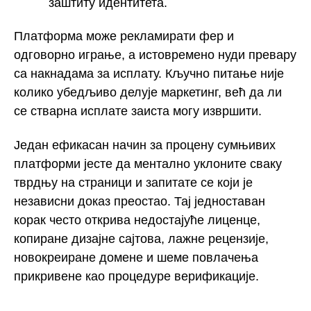
заштиту идентитета.
Платформа може рекламирати фер и
одговорно играње, а истовремено нуди превару
са накнадама за исплату. Кључно питање није
колико убедљиво делује маркетинг, већ да ли
се стварна исплате заиста могу извршити.
Један ефикасан начин за процену сумњивих
платформи јесте да ментално уклоните сваку
тврдњу на страници и запитате се који је
независни доказ преостао. Тај једноставан
корак често открива недостајуће лиценце,
копиране дизајне сајтова, лажне рецензије,
новокреиране домене и шеме повлачења
прикривене као процедуре верификације.