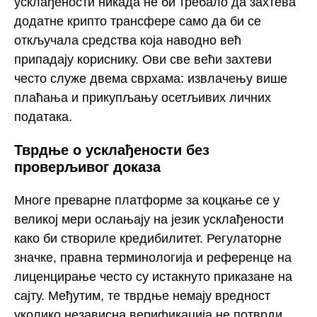
усклађености никада не би требало да захтева
додатне крипто трансфере само да би се
откључала средства која наводно већ
припадају кориснику. Ови све већи захтеви
често служе двема сврхама: извлачењу више
плаћања и прикупљању осетљивих личних
података.
Тврдње о усклађености без
проверљивог доказа
Многе преварне платформе за коцкање се у
великој мери ослањају на језик усклађености
како би створиле кредибилитет. Регулаторне
значке, правна терминологија и референце на
лиценцирање често су истакнуто приказане на
сајту. Међутим, те тврдње немају вредност
уколико независна верификација не потврди