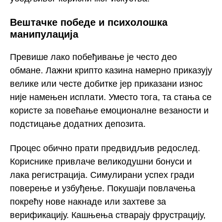
Вештачке победе и психолошка
манипулација
Превише лако побеђивање је често део
обмане. Лажни крипто казина намерно приказују
велике или честе добитке јер приказани износ
није намењен исплати. Уместо тога, та стања се
користе за повећање емоционалне везаности и
подстицање додатних депозита.
Процес обично прати предвидљив редослед.
Кориснике привлаче великодушни бонуси и
лака регистрација. Симулирани успех гради
поверење и узбуђење. Покушаји повлачења
покрећу нове накнаде или захтеве за
верификацију. Кашњења стварају фрустрацију,