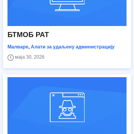
БТМОБ РАТ
Малваре
,
Алати за удаљену администрацију
маја 30, 2026