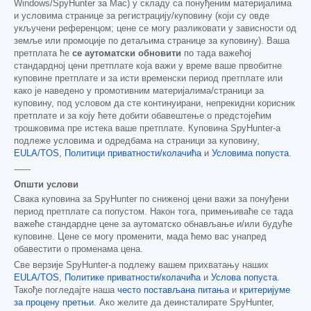
Windows/SpyHunter за Mac) у складу са понуђеним материјалима
и условима странице за регистрацију/куповину (који су овде
укључени референцом; цене се могу разликовати у зависности од
земље или промоције по детаљима странице за куповину). Ваша
претплата ће
се аутоматски обновити
по тада важећој
стандардној цени претплате која важи у време ваше првобитне
куповине претплате и за исти временски период претплате или
како је наведено у промотивним материјалима/страници за
куповину, под условом да сте континуирани, непрекидни корисник
претплате и за коју ћете добити обавештење о предстојећим
трошковима пре истека ваше претплате. Куповина SpyHunter-а
подлеже условима и одредбама на страници за куповину,
EULA/TOS
,
Политици приватности/колачића
и
Условима попуста
.
------
Општи услови
Свака куповина за SpyHunter по сниженој цени важи за понуђени
период претплате са попустом. Након тога, примењиваће се тада
важеће стандардне цене за аутоматско обнављање и/или будуће
куповине. Цене се могу променити, мада ћемо вас унапред
обавестити о променама цена.
Све верзије SpyHunter-а подлежу вашем прихватању наших
EULA/TOS
,
Политике приватности/колачића
и
Услова попуста
.
Такође погледајте наша
често постављана питања
и
критеријуме
за процену претњи
. Ако желите да деинсталирате SpyHunter,