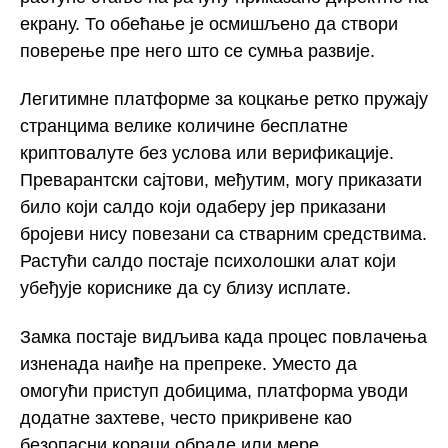
екрану. То обећање је осмишљено да створи
поверење пре него што се сумња развије.
Легитимне платформе за коцкање ретко пружају
странцима велике количине бесплатне
криптовалуте без услова или верификације.
Преварантски сајтови, међутим, могу приказати
било који салдо који одаберу јер приказани
бројеви нису повезани са стварним средствима.
Растући салдо постаје психолошки алат који
убеђује кориснике да су близу исплате.
Замка постаје видљива када процес повлачења
изненада наиђе на препреке. Уместо да
омогући приступ добицима, платформа уводи
додатне захтеве, често прикривене као
безопасни кораци обраде или мере