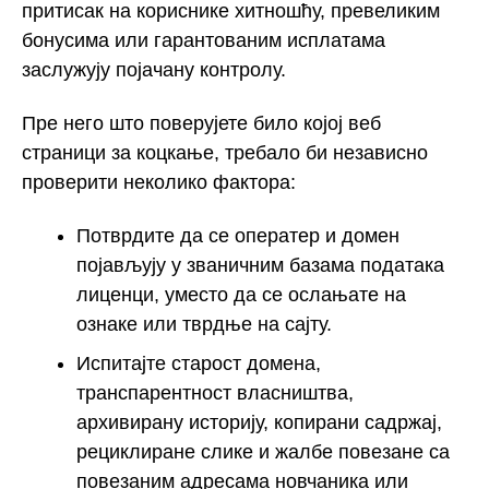
притисак на кориснике хитношћу, превеликим
бонусима или гарантованим исплатама
заслужују појачану контролу.
Пре него што поверујете било којој веб
страници за коцкање, требало би независно
проверити неколико фактора:
Потврдите да се оператер и домен
појављују у званичним базама података
лиценци, уместо да се ослањате на
ознаке или тврдње на сајту.
Испитајте старост домена,
транспарентност власништва,
архивирану историју, копирани садржај,
рециклиране слике и жалбе повезане са
повезаним адресама новчаника или