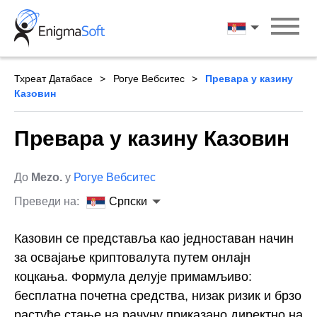
Skip
to
Српски
content
Тхреат Датабасе
Рогуе Вебситес
Превара у казину
Казовин
Превара у казину Казовин
До
Mezo.
у
Рогуе Вебситес
Преведи на:
Српски
Казовин се представља као једноставан начин
за освајање криптовалута путем онлајн
коцкања. Формула делује примамљиво:
бесплатна почетна средства, низак ризик и брзо
растуће стање на рачуну приказано директно на