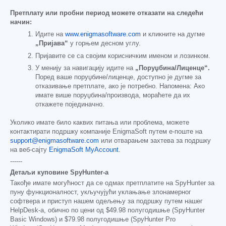
Претплату или пробни период можете отказати на следећи
начин:
Идите на
www.enigmasoftware.com
и кликните на дугме
„Пријава“
у горњем десном углу.
Пријавите се са својим корисничким именом и лозинком.
У менију за навигацију идите на
„Поруџбина/Лиценце“.
Поред ваше поруџбине/лиценце, доступно је дугме за
отказивање претплате, ако је потребно. Напомена: Ако
имате више поруџбина/производа, мораћете да их
откажете појединачно.
Уколико имате било каквих питања или проблема, можете
контактирати подршку компаније EnigmaSoft путем е-поште на
support@enigmasoftware.com
или отварањем захтева за подршку
на веб-сајту
EnigmaSoft MyAccount
.
------
Детаљи куповине SpyHunter-а
Такође имате могућност да се одмах претплатите на SpyHunter за
пуну функционалност, укључујући уклањање злонамерног
софтвера и приступ нашем одељењу за подршку путем нашег
HelpDesk-а, обично по цени од
$49.98
полугодишње (SpyHunter
Basic Windows) и
$79.98
полугодишње (SpyHunter Pro