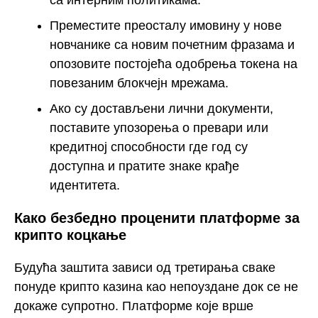
Преместите преосталу имовину у нове
новчанике са новим почетним фразама и
опозовите постојећа одобрења токена на
повезаним блокчејн мрежама.
Ако су достављени лични документи,
поставите упозорења о превари или
кредитној способности где год су
доступна и пратите знаке крађе
идентитета.
Како безбедно проценити платформе за
крипто коцкање
Будућа заштита зависи од третирања сваке
понуде крипто казина као непоуздане док се не
докаже супротно. Платформе које врше