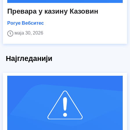
Превара у казину Казовин
Рогуе Вебситес
маја 30, 2026
Најгледанији