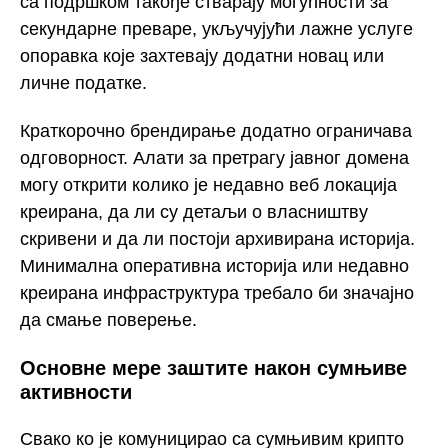
са подршком такође стварају могућности за
секундарне преваре, укључујући лажне услуге
опоравка које захтевају додатни новац или
личне податке.
Краткорочно брендирање додатно ограничава
одговорност. Алати за претрагу јавног домена
могу открити колико је недавно веб локација
креирана, да ли су детаљи о власништву
скривени и да ли постоји архивирана историја.
Минимална оперативна историја или недавно
креирана инфраструктура требало би значајно
да смање поверење.
Основне мере заштите након сумњиве
активности
Свако ко је комуницирао са сумњивим крипто