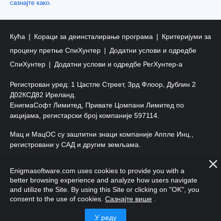
сазнајте како
.
Кућа
Кораци за деинсталирање програма
Критеријуми за
процену претње СпиХунтер
Додатни услови и одредбе
СпиХунтер
Додатни услови и одредбе РегХунтер-а
Регистрован уред: 1 Цастле Стреет, 3рд Флоор, Дублин 2
Д02КСД82 Иреланд.
ЕнигмаСофт Лимитед, Привате Цомпани Лимитед по
акцијама, регистарски број компаније 597114.
Мац и МацОС су заштитни знаци компаније Аппле Инц.,
регистровани у САД и другим земљама.
Ауторско право 2016-
2026
. ЕнигмаСофт Лтд. Сва права
Enigmasoftware.com uses cookies to provide you with a
задржана.
better browsing experience and analyze how users navigate
and utilize the Site. By using this Site or clicking on "OK", you
consent to the use of cookies.
Сазнајте више
.