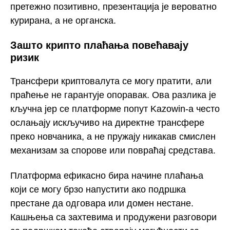
претежно позитивно, презентација је вероватно
курирана, а не органска.
Зашто крипто плаћања повећавају
ризик
Трансфери криптовалута се могу пратити, али
праћење не гарантује опоравак. Ова разлика је
кључна јер се платформе попут Kazowin-а често
ослањају искључиво на директне трансфере
преко новчаника, а не пружају никакав смислен
механизам за спорове или повраћај средстава.
Платформа ефикасно бира начине плаћања
који се могу брзо напустити ако подршка
престане да одговара или домен нестане.
Кашњења са захтевима и продужени разговори