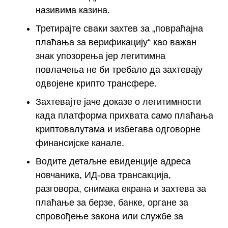
називима казина.
Третирајте сваки захтев за „повраћајна
плаћања за верификацију“ као важан
знак упозорења јер легитимна
повлачења не би требало да захтевају
одвојене крипто трансфере.
Захтевајте јаче доказе о легитимности
када платформа прихвата само плаћања
криптовалутама и избегава одговорне
финансијске канале.
Водите детаљне евиденције адреса
новчаника, ИД-ова трансакција,
разговора, снимака екрана и захтева за
плаћање за берзе, банке, органе за
спровођење закона или службе за