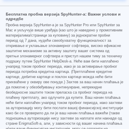
Бесплатна пробна верзија SpyHunter-а: Важни услови и
одредбе
Пробна верзија SpyHunter-а је за SpyHunter Pro или SpyHunter за
Mac и укључује више уређаја (као што је наведено у промотивним
материјалима/страници за куповину) за једнократни пробни
период од 7 дана, нудећи свеобухватну функционалност за
откривање и уклањање злонамерног софтвера, високо ефикасне
заштитне механизме за активну заштиту вашег система од
претњи злонамерног софтвера и приступ нашем тиму за техничку
подршку путем SpyHunter HelpDesk-а. Неће вам бити наплаћено
унапред током пробног периода, иако је за активирање пробног
периода потребна кредитна картица. (Претплаћене кредитне
картице, дебитне картице и поклон картице можда неће бити
прихваћене у оквиру ове понуде.) Захтев за ваш начин плаћања је
да помогне у обезбеђивању континуиране, непрекидне
безбедносне заштите током преласка са пробног периода на
плаћену претплату, ако одлучите да купите. Ваш начин плаћања
неће бити наплаћен унапред током пробног периода, иако захтеви
за ауторизацију могу бити послати вашој финансијској институцији
како би се проверило да ли је ваш начин плаћања важећи (такве
подношења ауторизације нису захтеви за наплате или накнаде од
стране EnigmaSoft-а, али, у зависности од вашег начина плаћања
и/или ваше финансијске институције, могу се одразити на