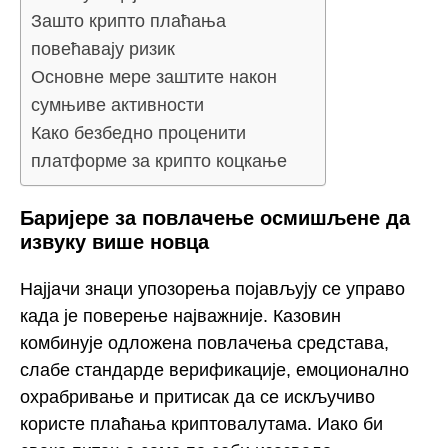
Зашто крипто плаћања
повећавају ризик
Основне мере заштите након
сумњиве активности
Како безбедно проценити
платформе за крипто коцкање
Баријере за повлачење осмишљене да
извуку више новца
Најјачи знаци упозорења појављују се управо
када је поверење најважније. Казовин
комбинује одложена повлачења средстава,
слабе стандарде верификације, емоционално
охрабривање и притисак да се искључиво
користе плаћања криптовалутама. Иако би