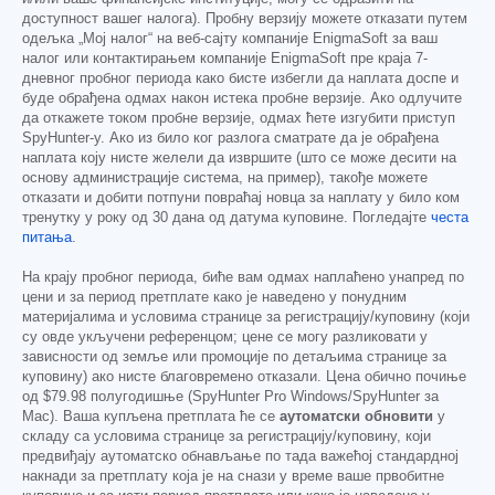
доступност вашег налога). Пробну верзију можете отказати путем
одељка „Мој налог“ на веб-сајту компаније EnigmaSoft за ваш
налог или контактирањем компаније EnigmaSoft пре краја 7-
дневног пробног периода како бисте избегли да наплата доспе и
буде обрађена одмах након истека пробне верзије. Ако одлучите
да откажете током пробне верзије, одмах ћете изгубити приступ
SpyHunter-у. Ако из било ког разлога сматрате да је обрађена
наплата коју нисте желели да извршите (што се може десити на
основу администрације система, на пример), такође можете
отказати и добити потпуни повраћај новца за наплату у било ком
тренутку у року од 30 дана од датума куповине. Погледајте
честа
питања
.
На крају пробног периода, биће вам одмах наплаћено унапред по
цени и за период претплате како је наведено у понудним
материјалима и условима странице за регистрацију/куповину (који
су овде укључени референцом; цене се могу разликовати у
зависности од земље или промоције по детаљима странице за
куповину) ако нисте благовремено отказали. Цена обично почиње
од
$79.98
полугодишње (SpyHunter Pro Windows/SpyHunter за
Mac). Ваша купљена претплата ће се
аутоматски обновити
у
складу са условима странице за регистрацију/куповину, који
предвиђају аутоматско обнављање по тада важећој стандардној
накнади за претплату која је на снази у време ваше првобитне