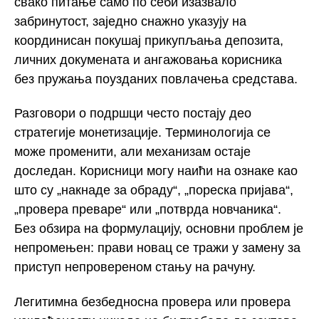
свако питање само по себи изазвало
забринутост, заједно снажно указују на
координисан покушај прикупљања депозита,
личних докумената и ангажовања корисника
без пружања поузданих повлачења средстава.
Разговори о подршци често постају део
стратегије монетизације. Терминологија се
може променити, али механизам остаје
доследан. Корисници могу наићи на ознаке као
што су „накнаде за обраду“, „пореска пријава“,
„провера преваре“ или „потврда новчаника“.
Без обзира на формулацију, основни проблем је
непромењен: прави новац се тражи у замену за
приступ непровереном стању на рачуну.
Легитимна безбедносна провера или провера