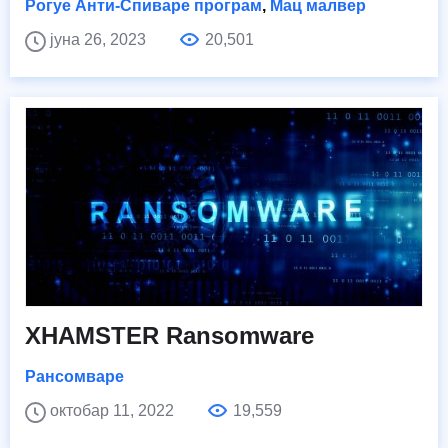
Рогуе Анти-Спиваре програм
,
Мац малвер
јуна 26, 2023
20,501
XHAMSTER Ransomware
Рансомваре
октобар 11, 2022
19,559