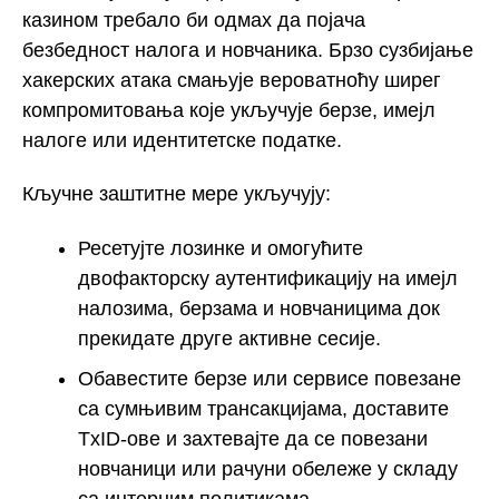
казином требало би одмах да појача
безбедност налога и новчаника. Брзо сузбијање
хакерских атака смањује вероватноћу ширег
компромитовања које укључује берзе, имејл
налоге или идентитетске податке.
Кључне заштитне мере укључују:
Ресетујте лозинке и омогућите
двофакторску аутентификацију на имејл
налозима, берзама и новчаницима док
прекидате друге активне сесије.
Обавестите берзе или сервисе повезане
са сумњивим трансакцијама, доставите
TxID-ове и захтевајте да се повезани
новчаници или рачуни обележе у складу
са интерним политикама.