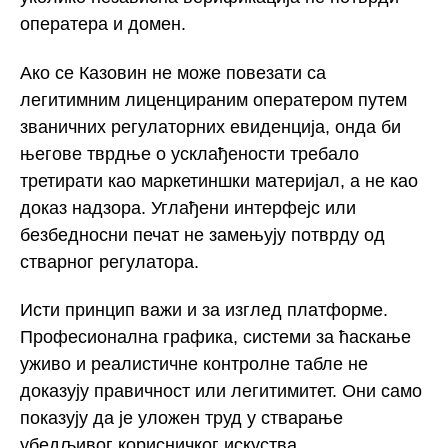
оператера и домен.
Ако се Казовин не може повезати са
легитимним лиценцираним оператером путем
званичних регулаторних евиденција, онда би
његове тврдње о усклађености требало
третирати као маркетиншки материјал, а не као
доказ надзора. Углађени интерфејс или
безбедносни печат не замењују потврду од
стварног регулатора.
Исти принцип важи и за изглед платформе.
Професионална графика, системи за ћаскање
уживо и реалистичне контролне табле не
доказују правичност или легитимитет. Они само
показују да је уложен труд у стварање
убедљивог корисничког искуства.