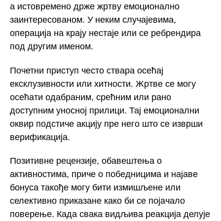
а истовремено држе жртву емоционално
заинтересованом. У неким случајевима,
операција на крају нестаје или се ребрендира
под другим именом.
Почетни приступ често ствара осећај
ексклузивности или хитности. Жртве се могу
осећати одабраним, срећним или рано
доступним уносној прилици. Тај емоционални
оквир подстиче акцију пре него што се изврши
верификација.
Позитивне рецензије, обавештења о
активностима, приче о победницима и најаве
бонуса такође могу бити измишљене или
селективно приказане како би се појачало
поверење. Када свака видљива реакција делује