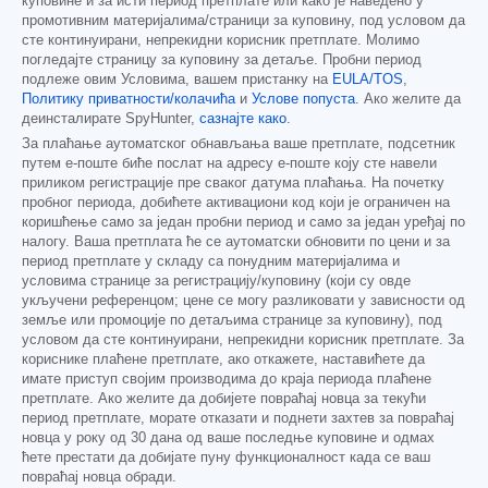
куповине и за исти период претплате или како је наведено у
промотивним материјалима/страници за куповину, под условом да
сте континуирани, непрекидни корисник претплате. Молимо
погледајте страницу за куповину за детаље. Пробни период
подлеже овим Условима, вашем пристанку на
EULA/TOS
,
Политику приватности/колачића
и
Услове попуста
. Ако желите да
деинсталирате SpyHunter,
сазнајте како
.
За плаћање аутоматског обнављања ваше претплате, подсетник
путем е-поште биће послат на адресу е-поште коју сте навели
приликом регистрације пре сваког датума плаћања. На почетку
пробног периода, добићете активациони код који је ограничен на
коришћење само за један пробни период и само за један уређај по
налогу. Ваша претплата ће се аутоматски обновити по цени и за
период претплате у складу са понудним материјалима и
условима странице за регистрацију/куповину (који су овде
укључени референцом; цене се могу разликовати у зависности од
земље или промоције по детаљима странице за куповину), под
условом да сте континуирани, непрекидни корисник претплате. За
кориснике плаћене претплате, ако откажете, наставићете да
имате приступ својим производима до краја периода плаћене
претплате. Ако желите да добијете повраћај новца за текући
период претплате, морате отказати и поднети захтев за повраћај
новца у року од 30 дана од ваше последње куповине и одмах
ћете престати да добијате пуну функционалност када се ваш
повраћај новца обради.