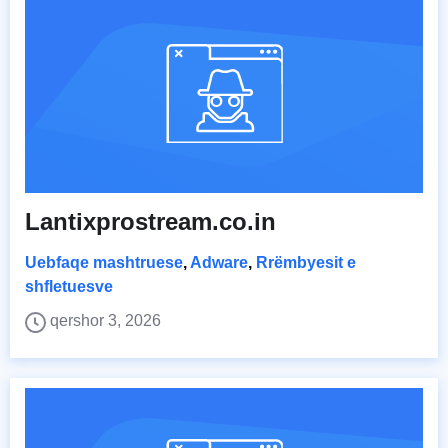
Lantixprostream.co.in
Uebfaqe mashtruese
,
Adware
,
Rrëmbyesit e
shfletuesve
qershor 3, 2026