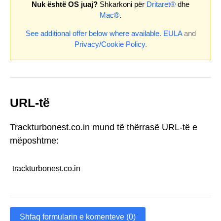
Nuk është OS juaj?
Shkarkoni për
Dritaret®
dhe
Mac®
.
See additional offer below where available.
EULA
and
Privacy/Cookie Policy
.
URL-të
Trackturbonest.co.in mund të thërrasë URL-të e
mëposhtme:
trackturbonest.co.in
Shfaq formularin e komenteve (0)