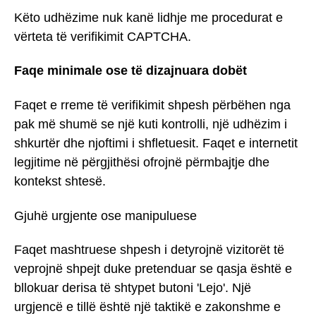
Këto udhëzime nuk kanë lidhje me procedurat e
vërteta të verifikimit CAPTCHA.
Faqe minimale ose të dizajnuara dobët
Faqet e rreme të verifikimit shpesh përbëhen nga
pak më shumë se një kuti kontrolli, një udhëzim i
shkurtër dhe njoftimi i shfletuesit. Faqet e internetit
legjitime në përgjithësi ofrojnë përmbajtje dhe
kontekst shtesë.
Gjuhë urgjente ose manipuluese
Faqet mashtruese shpesh i detyrojnë vizitorët të
veprojnë shpejt duke pretenduar se qasja është e
bllokuar derisa të shtypet butoni 'Lejo'. Një
urgjencë e tillë është një taktikë e zakonshme e