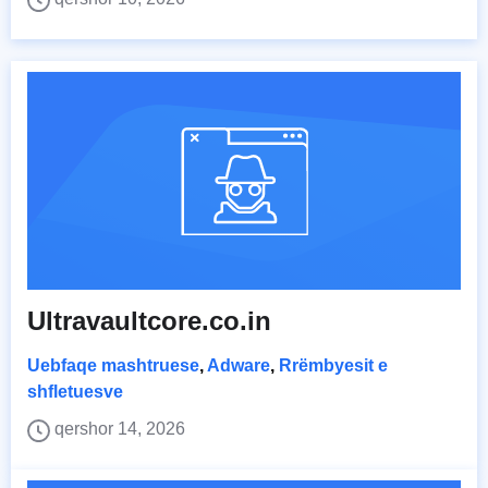
Ultravaultcore.co.in
Uebfaqe mashtruese
,
Adware
,
Rrëmbyesit e
shfletuesve
qershor 14, 2026