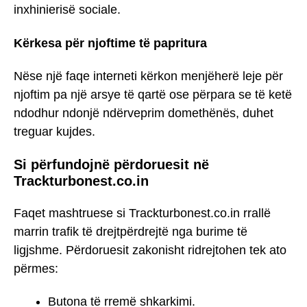
inxhinierisë sociale.
Kërkesa për njoftime të papritura
Nëse një faqe interneti kërkon menjëherë leje për
njoftim pa një arsye të qartë ose përpara se të ketë
ndodhur ndonjë ndërveprim domethënës, duhet
treguar kujdes.
Si përfundojnë përdoruesit në
Trackturbonest.co.in
Faqet mashtruese si Trackturbonest.co.in rrallë
marrin trafik të drejtpërdrejtë nga burime të
ligjshme. Përdoruesit zakonisht ridrejtohen tek ato
përmes:
Butona të rremë shkarkimi.