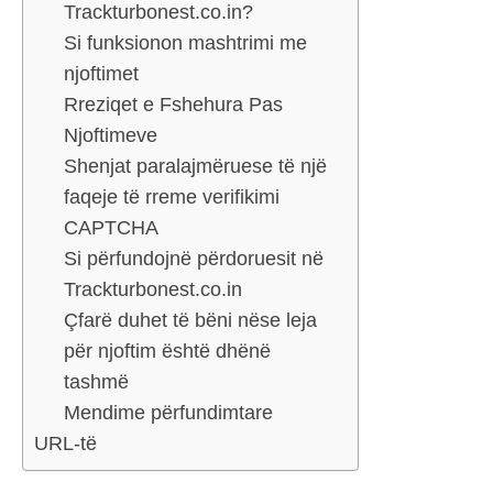
Trackturbonest.co.in?
Si funksionon mashtrimi me
njoftimet
Rreziqet e Fshehura Pas
Njoftimeve
Shenjat paralajmëruese të një
faqeje të rreme verifikimi
CAPTCHA
Si përfundojnë përdoruesit në
Trackturbonest.co.in
Çfarë duhet të bëni nëse leja
për njoftim është dhënë
tashmë
Mendime përfundimtare
URL-të