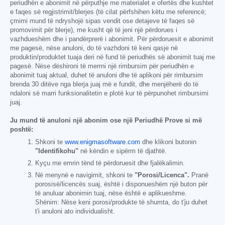
periudhën e abonimit në përputhje me materialet e ofertës dhe kushtet
e faqes së regjistrimit/blerjes (të cilat përfshihen këtu me referencë;
çmimi mund të ndryshojë sipas vendit ose detajeve të faqes së
promovimit për blerje), me kusht që të jeni një përdorues i
vazhdueshëm dhe i pandërprerë i abonimit. Për përdoruesit e abonimit
me pagesë, nëse anuloni, do të vazhdoni të keni qasje në
produktin/produktet tuaja deri në fund të periudhës së abonimit tuaj me
pagesë. Nëse dëshironi të merrni një rimbursim për periudhën e
abonimit tuaj aktual, duhet të anuloni dhe të aplikoni për rimbursim
brenda 30 ditëve nga blerja juaj më e fundit, dhe menjëherë do të
ndaloni së marri funksionalitetin e plotë kur të përpunohet rimbursimi
juaj.
Ju mund të anuloni një abonim ose një Periudhë Prove si më
poshtë:
Shkoni te
www.enigmasoftware.com
dhe klikoni butonin
"Identifikohu"
në këndin e sipërm të djathtë.
Kyçu me emrin tënd të përdoruesit dhe fjalëkalimin.
Në menynë e navigimit, shkoni te
"Porosi/Licenca".
Pranë
porosisë/licencës suaj, është i disponueshëm një buton për
të anuluar abonimin tuaj, nëse është e aplikueshme.
Shënim: Nëse keni porosi/produkte të shumta, do t'ju duhet
t'i anuloni ato individualisht.