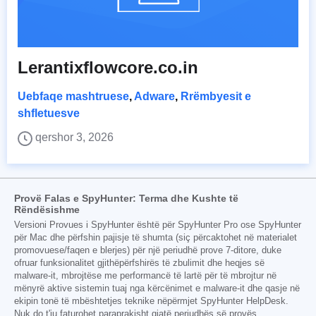
Lerantixflowcore.co.in
Uebfaqe mashtruese
,
Adware
,
Rrëmbyesit e
shfletuesve
qershor 3, 2026
Provë Falas e SpyHunter: Terma dhe Kushte të
Rëndësishme
Versioni Provues i SpyHunter është për SpyHunter Pro ose SpyHunter
për Mac dhe përfshin pajisje të shumta (siç përcaktohet në materialet
promovuese/faqen e blerjes) për një periudhë prove 7-ditore, duke
ofruar funksionalitet gjithëpërfshirës të zbulimit dhe heqjes së
malware-it, mbrojtëse me performancë të lartë për të mbrojtur në
mënyrë aktive sistemin tuaj nga kërcënimet e malware-it dhe qasje në
ekipin tonë të mbështetjes teknike nëpërmjet SpyHunter HelpDesk.
Nuk do t'ju faturohet paraprakisht gjatë periudhës së provës,