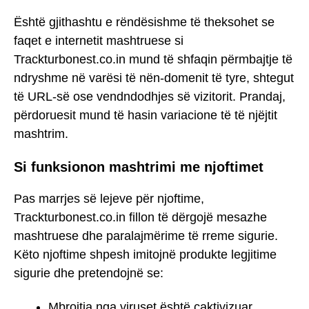
Është gjithashtu e rëndësishme të theksohet se
faqet e internetit mashtruese si
Trackturbonest.co.in mund të shfaqin përmbajtje të
ndryshme në varësi të nën-domenit të tyre, shtegut
të URL-së ose vendndodhjes së vizitorit. Prandaj,
përdoruesit mund të hasin variacione të të njëjtit
mashtrim.
Si funksionon mashtrimi me njoftimet
Pas marrjes së lejeve për njoftime,
Trackturbonest.co.in fillon të dërgojë mesazhe
mashtruese dhe paralajmërime të rreme sigurie.
Këto njoftime shpesh imitojnë produkte legjitime
sigurie dhe pretendojnë se:
Mbrojtja nga viruset është çaktivizuar.