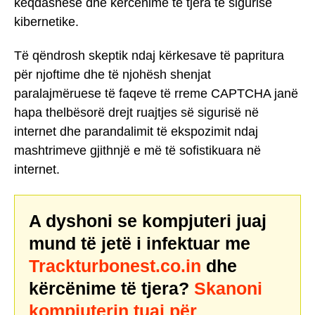
keqdashëse dhe kërcënime të tjera të sigurisë
kibernetike.
Të qëndrosh skeptik ndaj kërkesave të papritura
për njoftime dhe të njohësh shenjat
paralajmëruese të faqeve të rreme CAPTCHA janë
hapa thelbësorë drejt ruajtjes së sigurisë në
internet dhe parandalimit të ekspozimit ndaj
mashtrimeve gjithnjë e më të sofistikuara në
internet.
A dyshoni se kompjuteri juaj
mund të jetë i infektuar me
Trackturbonest.co.in
dhe
kërcënime të tjera?
Skanoni
kompjuterin tuaj për