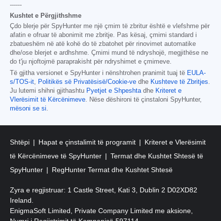
------
Kushtet e Përgjithshme
Çdo blerje për SpyHunter me një çmim të zbritur është e vlefshme për
afatin e ofruar të abonimit me zbritje. Pas kësaj, çmimi standard i
zbatueshëm në atë kohë do të zbatohet për rinovimet automatike
dhe/ose blerjet e ardhshme. Çmimi mund të ndryshojë, megjithëse ne
do t'ju njoftojmë paraprakisht për ndryshimet e çmimeve.
Të gjitha versionet e SpyHunter i nënshtrohen pranimit tuaj të
EULA-
s/TOS-it
,
Politikës së Privatësisë/Cookie-ve
dhe
Kushteve të Zbritjes
.
Ju lutemi shihni gjithashtu
Pyetjet e Shpeshta
dhe
Kriteret e
Vlerësimit të Kërcënimeve
. Nëse dëshironi të çinstaloni SpyHunter,
mësoni se si
.
Shtëpi
Hapat e çinstalimit të programit
Kriteret e Vlerësimit
të Kërcënimeve të SpyHunter
Termat dhe Kushtet Shtesë të
SpyHunter
RegHunter Termat dhe Kushtet Shtesë
Zyra e regjistruar: 1 Castle Street, Kati 3, Dublin 2 D02XD82
Ireland.
EnigmaSoft Limited, Private Company Limited me aksione,
Numri i Regjistrimit të Kompanisë 597114.