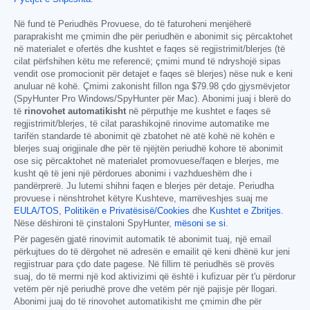
Në fund të Periudhës Provuese, do të faturoheni menjëherë
paraprakisht me çmimin dhe për periudhën e abonimit siç përcaktohet
në materialet e ofertës dhe kushtet e faqes së regjistrimit/blerjes (të
cilat përfshihen këtu me referencë; çmimi mund të ndryshojë sipas
vendit ose promocionit për detajet e faqes së blerjes) nëse nuk e keni
anuluar në kohë. Çmimi zakonisht fillon nga
$79.98
çdo gjysmëvjetor
(SpyHunter Pro Windows/SpyHunter për Mac). Abonimi juaj i blerë do
të
rinovohet automatikisht
në përputhje me kushtet e faqes së
regjistrimit/blerjes, të cilat parashikojnë rinovime automatike me
tarifën standarde të abonimit që zbatohet në atë kohë në kohën e
blerjes suaj origjinale dhe për të njëjtën periudhë kohore të abonimit
ose siç përcaktohet në materialet promovuese/faqen e blerjes, me
kusht që të jeni një përdorues abonimi i vazhdueshëm dhe i
pandërprerë. Ju lutemi shihni faqen e blerjes për detaje. Periudha
provuese i nënshtrohet këtyre Kushteve, marrëveshjes suaj me
EULA/TOS
,
Politikën e Privatësisë/Cookies
dhe
Kushtet e Zbritjes
.
Nëse dëshironi të çinstaloni SpyHunter,
mësoni se si
.
Për pagesën gjatë rinovimit automatik të abonimit tuaj, një email
përkujtues do të dërgohet në adresën e emailit që keni dhënë kur jeni
regjistruar para çdo date pagese. Në fillim të periudhës së provës
suaj, do të merrni një kod aktivizimi që është i kufizuar për t'u përdorur
vetëm për një periudhë prove dhe vetëm për një pajisje për llogari.
Abonimi juaj do të rinovohet automatikisht me çmimin dhe për