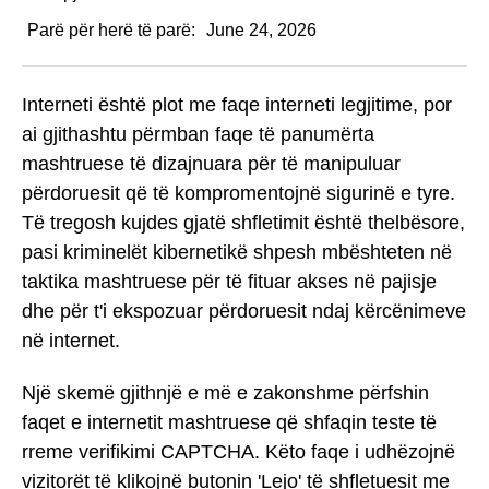
Parë për herë të parë:
June 24, 2026
Interneti është plot me faqe interneti legjitime, por
ai gjithashtu përmban faqe të panumërta
mashtruese të dizajnuara për të manipuluar
përdoruesit që të kompromentojnë sigurinë e tyre.
Të tregosh kujdes gjatë shfletimit është thelbësore,
pasi kriminelët kibernetikë shpesh mbështeten në
taktika mashtruese për të fituar akses në pajisje
dhe për t'i ekspozuar përdoruesit ndaj kërcënimeve
në internet.
Një skemë gjithnjë e më e zakonshme përfshin
faqet e internetit mashtruese që shfaqin teste të
rreme verifikimi CAPTCHA. Këto faqe i udhëzojnë
vizitorët të klikojnë butonin 'Lejo' të shfletuesit me