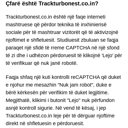
Çfarë është Trackturbonest.co.in?
Trackturbonest.co.in është një faqe interneti
mashtruese që përdor teknika të inxhinierisë
sociale për të mashtruar vizitorët që të aktivizojnë
njoftimet e shfletuesit. Studiuesit zbuluan se faqja
paraqet një sfidë të rreme CAPTCHA në një sfond
të zi dhe i udhëzon përdoruesit të klikojnë 'Lejo' për
të verifikuar që nuk janë robotë.
Faqja shfaq një kuti kontrolli reCAPTCHA që duket
e njohur me mesazhin "Nuk jam robot", duke e
bërë kërkesën për verifikim të duket legjitime.
Megjithatë, klikimi i butonit "Lejo" nuk përfundon
asnjë kontroll sigurie. Në vend të kësaj, i jep
Trackturbonest.co.in leje për të dërguar njoftime
direkt në shfletuesin e përdoruesit.