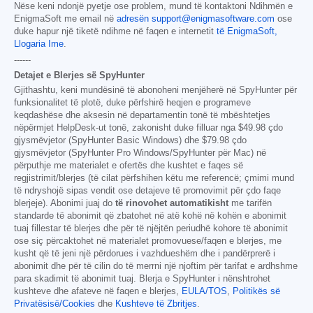
Nëse keni ndonjë pyetje ose problem, mund të kontaktoni Ndihmën e
EnigmaSoft me email në
adresën support@enigmasoftware.com
ose
duke hapur një tiketë ndihme në faqen e internetit
të EnigmaSoft,
Llogaria Ime
.
------
Detajet e Blerjes së SpyHunter
Gjithashtu, keni mundësinë të abonoheni menjëherë në SpyHunter për
funksionalitet të plotë, duke përfshirë heqjen e programeve
keqdashëse dhe aksesin në departamentin tonë të mbështetjes
nëpërmjet HelpDesk-ut tonë, zakonisht duke filluar nga
$49.98
çdo
gjysmëvjetor (SpyHunter Basic Windows) dhe
$79.98
çdo
gjysmëvjetor (SpyHunter Pro Windows/SpyHunter për Mac) në
përputhje me materialet e ofertës dhe kushtet e faqes së
regjistrimit/blerjes (të cilat përfshihen këtu me referencë; çmimi mund
të ndryshojë sipas vendit ose detajeve të promovimit për çdo faqe
blerjeje). Abonimi juaj do
të rinovohet automatikisht
me tarifën
standarde të abonimit që zbatohet në atë kohë në kohën e abonimit
tuaj fillestar të blerjes dhe për të njëjtën periudhë kohore të abonimit
ose siç përcaktohet në materialet promovuese/faqen e blerjes, me
kusht që të jeni një përdorues i vazhdueshëm dhe i pandërprerë i
abonimit dhe për të cilin do të merrni një njoftim për tarifat e ardhshme
para skadimit të abonimit tuaj. Blerja e SpyHunter i nënshtrohet
kushteve dhe afateve në faqen e blerjes,
EULA/TOS
,
Politikës së
Privatësisë/Cookies
dhe
Kushteve të Zbritjes
.