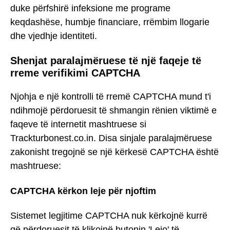
duke përfshirë infeksione me programe
keqdashëse, humbje financiare, rrëmbim llogarie
dhe vjedhje identiteti.
Shenjat paralajmëruese të një faqeje të
rreme verifikimi CAPTCHA
Njohja e një kontrolli të rremë CAPTCHA mund t'i
ndihmojë përdoruesit të shmangin rënien viktimë e
faqeve të internetit mashtruese si
Trackturbonest.co.in. Disa sinjale paralajmëruese
zakonisht tregojnë se një kërkesë CAPTCHA është
mashtruese:
CAPTCHA kërkon leje për njoftim
Sistemet legjitime CAPTCHA nuk kërkojnë kurrë
që përdoruesit të klikojnë butonin 'Lejo' të