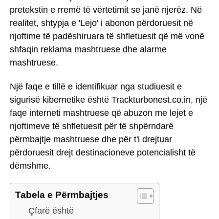
pretekstin e rremë të vërtetimit se janë njerëz. Në
realitet, shtypja e 'Lejo' i abonon përdoruesit në
njoftime të padëshiruara të shfletuesit që më vonë
shfaqin reklama mashtruese dhe alarme
mashtruese.
Një faqe e tillë e identifikuar nga studiuesit e
sigurisë kibernetike është Trackturbonest.co.in, një
faqe interneti mashtruese që abuzon me lejet e
njoftimeve të shfletuesit për të shpërndarë
përmbajtje mashtruese dhe për t'i drejtuar
përdoruesit drejt destinacioneve potencialisht të
dëmshme.
Tabela e Përmbajtjes
Çfarë është