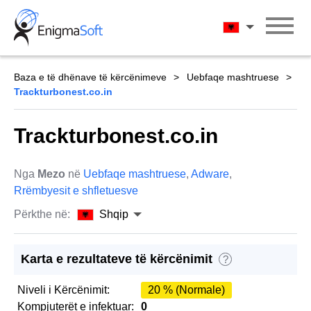
Skip
to
Shqip
content
Baza e të dhënave të kërcënimeve
Uebfaqe mashtruese
Trackturbonest.co.in
Trackturbonest.co.in
Nga
Mezo
në
Uebfaqe mashtruese
,
Adware
,
Rrëmbyesit e shfletuesve
Përkthe në:
Shqip
Karta e rezultateve të kërcënimit
?
Niveli i Kërcënimit:
20 % (Normale)
Kompjuterët e infektuar:
0