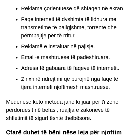
Reklama çorientuese që shfaqen në ekran.
Faqe interneti të dyshimta të lidhura me
transmetime të paligjshme, torrente dhe
përmbajtje për të rritur.
Reklamë e instaluar në pajisje.
Email-e mashtruese të padëshiruara.
Adresa të gabuara të faqeve të internetit.
Zinxhirë ridrejtimi që burojnë nga faqe të
tjera interneti njoftimesh mashtruese.
Meqenëse këto metoda janë krijuar për t'i zënë
përdoruesit në befasi, ruajtja e zakoneve të
shfletimit të sigurt është thelbësore.
Çfarë duhet të bëni nëse leja për njoftim