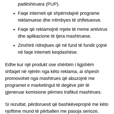
padëshiruara (PUP).
Faqe interneti që shpërndajnë programe
reklamuese dhe rrëmbyes të shfletuesve.
Faqe që reklamojnë mjete të rreme antivirus
dhe aplikacione të tjera mashtruese.
Zinxhirë ridrejtues që në fund të fundit çojnë
në faqe interneti keqdashëse.
Edhe kur një produkt ose shërbim i ligjshëm
shfaqet në njërën nga këto reklama, ai shpesh
promovohet nga mashtrues që abuzojnë me
programet e marketingut të degëve për të
gjeneruar komisione përmes trafikut mashtrues.
Si rezultat, përdoruesit që bashkëveprojnë me këto
njoftime mund të përballen me pasoja serioze,