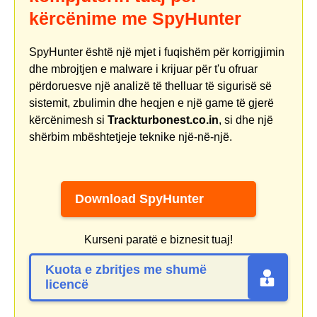
kërcënime me SpyHunter
SpyHunter është një mjet i fuqishëm për korrigjimin
dhe mbrojtjen e malware i krijuar për t'u ofruar
përdoruesve një analizë të thelluar të sigurisë së
sistemit, zbulimin dhe heqjen e një game të gjerë
kërcënimesh si
Trackturbonest.co.in
, si dhe një
shërbim mbështetjeje teknike një-në-një.
Download SpyHunter
Kurseni paratë e biznesit tuaj!
Kuota e zbritjes me shumë
licencë