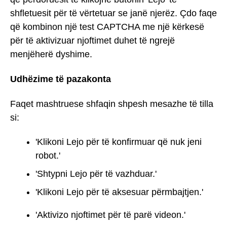
shfletuesit për të vërtetuar se janë njerëz. Çdo faqe
që kombinon një test CAPTCHA me një kërkesë
për të aktivizuar njoftimet duhet të ngrejë
menjëherë dyshime.
Udhëzime të pazakonta
Faqet mashtruese shfaqin shpesh mesazhe të tilla
si:
'Klikoni Lejo për të konfirmuar që nuk jeni
robot.'
'Shtypni Lejo për të vazhduar.'
'Klikoni Lejo për të aksesuar përmbajtjen.'
'Aktivizo njoftimet për të parë videon.'