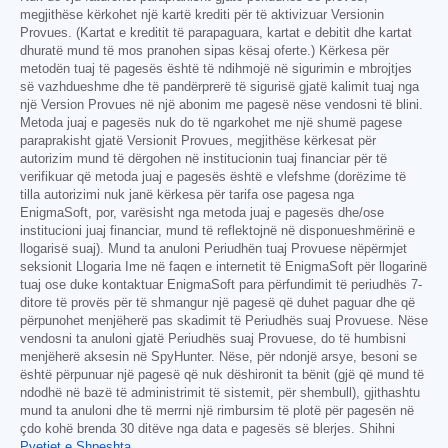
megjithëse kërkohet një kartë krediti për të aktivizuar Versionin
Provues. (Kartat e kreditit të parapaguara, kartat e debitit dhe kartat
dhuratë mund të mos pranohen sipas kësaj oferte.) Kërkesa për
metodën tuaj të pagesës është të ndihmojë në sigurimin e mbrojtjes
së vazhdueshme dhe të pandërprerë të sigurisë gjatë kalimit tuaj nga
një Version Provues në një abonim me pagesë nëse vendosni të blini.
Metoda juaj e pagesës nuk do të ngarkohet me një shumë pagese
paraprakisht gjatë Versionit Provues, megjithëse kërkesat për
autorizim mund të dërgohen në institucionin tuaj financiar për të
verifikuar që metoda juaj e pagesës është e vlefshme (dorëzime të
tilla autorizimi nuk janë kërkesa për tarifa ose pagesa nga
EnigmaSoft, por, varësisht nga metoda juaj e pagesës dhe/ose
institucioni juaj financiar, mund të reflektojnë në disponueshmërinë e
llogarisë suaj). Mund ta anuloni Periudhën tuaj Provuese nëpërmjet
seksionit Llogaria Ime në faqen e internetit të EnigmaSoft për llogarinë
tuaj ose duke kontaktuar EnigmaSoft para përfundimit të periudhës 7-
ditore të provës për të shmangur një pagesë që duhet paguar dhe që
përpunohet menjëherë pas skadimit të Periudhës suaj Provuese. Nëse
vendosni ta anuloni gjatë Periudhës suaj Provuese, do të humbisni
menjëherë aksesin në SpyHunter. Nëse, për ndonjë arsye, besoni se
është përpunuar një pagesë që nuk dëshironit ta bënit (gjë që mund të
ndodhë në bazë të administrimit të sistemit, për shembull), gjithashtu
mund ta anuloni dhe të merrni një rimbursim të plotë për pagesën në
çdo kohë brenda 30 ditëve nga data e pagesës së blerjes. Shihni
Pyetjet e Shpeshta
.