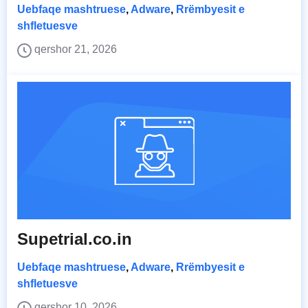
Uebfaqe mashtruese
,
Adware
,
Rrëmbyesit e
shfletuesve
qershor 21, 2026
Supetrial.co.in
Uebfaqe mashtruese
,
Adware
,
Rrëmbyesit e
shfletuesve
qershor 10, 2026