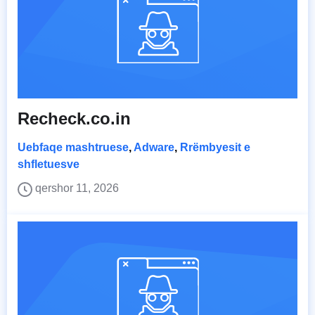
Recheck.co.in
Uebfaqe mashtruese
,
Adware
,
Rrëmbyesit e
shfletuesve
qershor 11, 2026