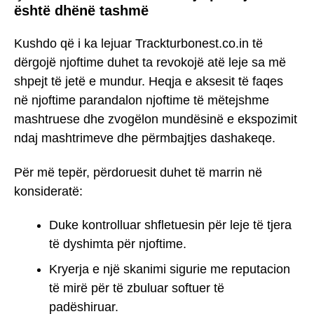
është dhënë tashmë
Kushdo që i ka lejuar Trackturbonest.co.in të
dërgojë njoftime duhet ta revokojë atë leje sa më
shpejt të jetë e mundur. Heqja e aksesit të faqes
në njoftime parandalon njoftime të mëtejshme
mashtruese dhe zvogëlon mundësinë e ekspozimit
ndaj mashtrimeve dhe përmbajtjes dashakeqe.
Për më tepër, përdoruesit duhet të marrin në
konsideratë:
Duke kontrolluar shfletuesin për leje të tjera
të dyshimta për njoftime.
Kryerja e një skanimi sigurie me reputacion
të mirë për të zbuluar softuer të
padëshiruar.