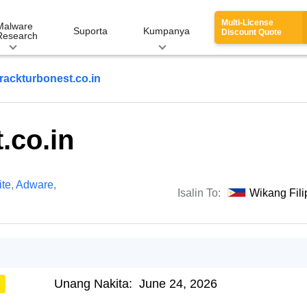
Multi-License
Malware
Suporta
Kumpanya
Discount Quote
Research
rackturbonest.co.in
.co.in
te
,
Adware
,
Isalin To:
Wikang Fili
Unang Nakita:
June 24, 2026