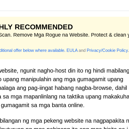
GHLY RECOMMENDED
 Scan. Remove Mga Rogue na Website. Protect & clean 
itional offer below where available.
EULA
and
Privacy/Cookie Policy
.
bsite, ngunit nagho-host din ito ng hindi mabilan
yo upang manipulahin ang mga gumagamit upang
alaga ang pag-iingat habang nagba-browse, dahil
 sa mga mapanlinlang na taktika upang makakuh
 gumagamit sa mga banta online.
bilangan ng mga pekeng website na nagpapakita 