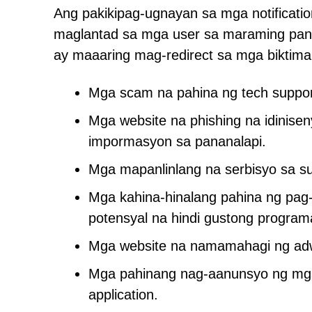
Ang pakikipag-ugnayan sa mga notificati
maglantad sa mga user sa maraming panga
ay maaaring mag-redirect sa mga biktima
Mga scam na pahina ng tech suppor
Mga website na phishing na idinise
impormasyon sa pananalapi.
Mga mapanlinlang na serbisyo sa su
Mga kahina-hinalang pahina ng pa
potensyal na hindi gustong program
Mga website na namamahagi ng adw
Mga pahinang nag-aanunsyo ng mga 
application.