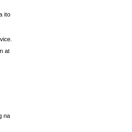
 ito
vice.
n at
g na