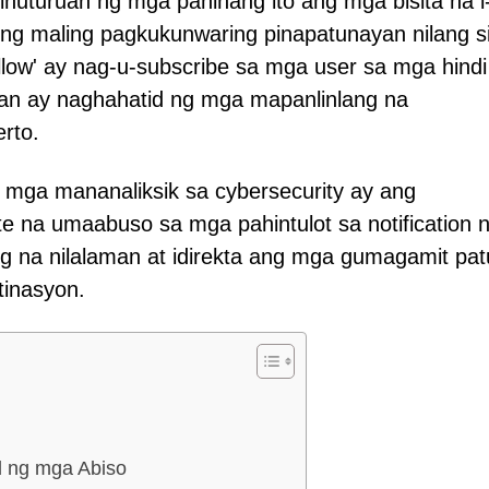
nuturuan ng mga pahinang ito ang mga bisita na i-
m ng maling pagkukunwaring pinapatunayan nilang si
llow' ay nag-u-subscribe sa mga user sa mga hindi
unan ay naghahatid ng mga mapanlinlang na
rto.
g mga mananaliksik sa cybersecurity ay ang
te na umaabuso sa mga pahintulot sa notification 
 na nilalaman at idirekta ang mga gumagamit pa
inasyon.
d ng mga Abiso