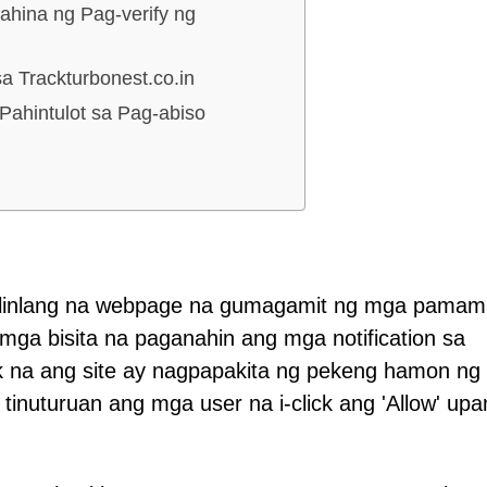
hina ng Pag-verify ng
 Trackturbonest.co.in
ahintulot sa Pag-abiso
anlinlang na webpage na gumagamit ng mga pama
 mga bisita na paganahin ang mga notification sa
k na ang site ay nagpapakita ng pekeng hamon ng
inuturuan ang mga user na i-click ang 'Allow' upa