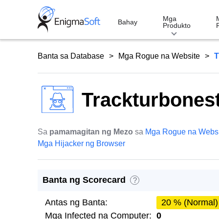
Skip
to
Mga
Bahay
Produkto
content
Banta sa Database
Mga Rogue na Website
T
Trackturbonest
Sa
pamamagitan ng Mezo
sa
Mga Rogue na Websi
Mga Hijacker ng Browser
Banta ng Scorecard
?
Antas ng Banta:
20 % (Normal)
Mga Infected na Computer:
0