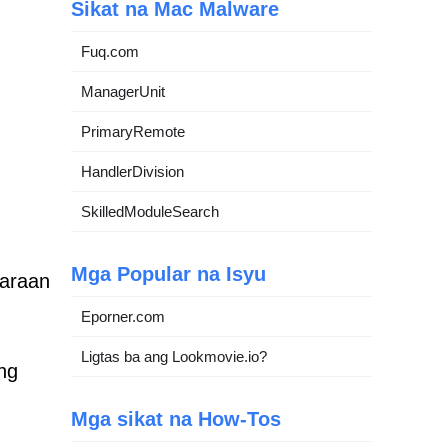
Sikat na Mac Malware
Fuq.com
ManagerUnit
PrimaryRemote
HandlerDivision
SkilledModuleSearch
Mga Popular na Isyu
maraan
Eporner.com
Ligtas ba ang Lookmovie.io?
ng
Mga sikat na How-Tos