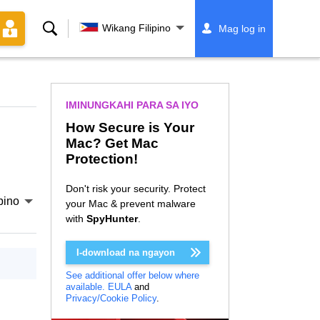
Paghahanap
Wikang Filipino
Mag log in
IMINUNGKAHI PARA SA IYO
How Secure is Your
Mac? Get Mac
Protection!
Don't risk your security. Protect
pino
your Mac & prevent malware
with
SpyHunter
.
I-download na ngayon
See additional offer below where
available.
EULA
and
Privacy/Cookie Policy
.