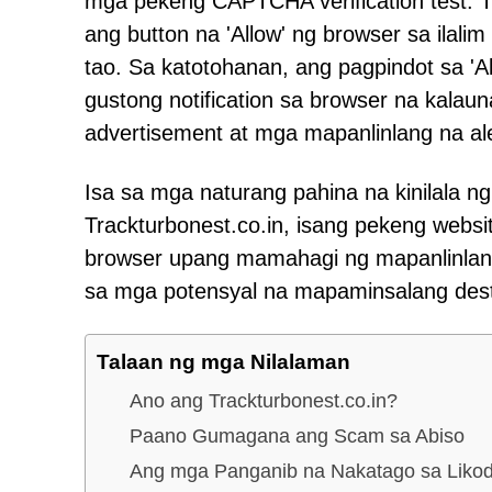
mga pekeng CAPTCHA verification test. Ti
ang button na 'Allow' ng browser sa ilali
tao. Sa katotohanan, ang pagpindot sa 'A
gustong notification sa browser na kala
advertisement at mga mapanlinlang na ale
Isa sa mga naturang pahina na kinilala n
Trackturbonest.co.in, isang pekeng websi
browser upang mamahagi ng mapanlinlang
sa mga potensyal na mapaminsalang dest
Talaan ng mga Nilalaman
Ano ang Trackturbonest.co.in?
Paano Gumagana ang Scam sa Abiso
Ang mga Panganib na Nakatago sa Liko