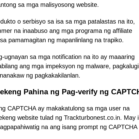
antong sa mga malisyosong website.
dukto o serbisyo sa isa sa mga patalastas na ito,
mer na inaabuso ang mga programa ng affiliate
a pamamagitan ng mapanlinlang na trapiko.
g-ugnayan sa mga notification na ito ay maaaring
abilang ang mga impeksyon ng malware, pagkalugi
gnanakaw ng pagkakakilanlan.
Pekeng Pahina ng Pag-verify ng CAPT
i ng CAPTCHA ay makakatulong sa mga user na
keng website tulad ng Trackturbonest.co.in. May i
nagpapahiwatig na ang isang prompt ng CAPTCHA