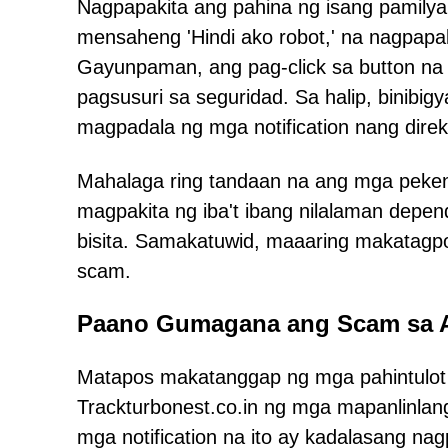
Nagpapakita ang pahina ng isang pamil
mensaheng 'Hindi ako robot,' na nagpapaki
Gayunpaman, ang pag-click sa button na
pagsusuri sa seguridad. Sa halip, binibigy
magpadala ng mga notification nang direk
Mahalaga ring tandaan na ang mga pekeng
magpakita ng iba't ibang nilalaman depe
bisita. Samakatuwid, maaaring makatagp
scam.
Paano Gumagana ang Scam sa 
Matapos makatanggap ng mga pahintulot s
Trackturbonest.co.in ng mga mapanlinla
mga notification na ito ay kadalasang n