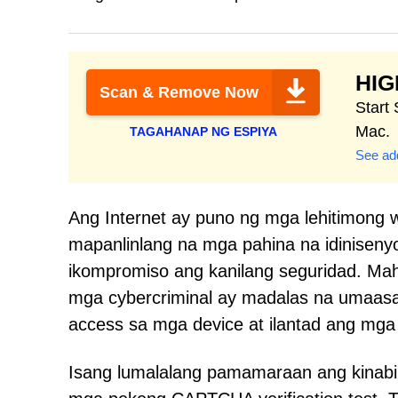
HI
Scan & Remove Now
Start
Mac.
TAGAHANAP NG ESPIYA
See add
Ang Internet ay puno ng mga lehitimong we
mapanlinlang na mga pahina na idinisen
ikompromiso ang kanilang seguridad. Mah
mga cybercriminal ay madalas na umaasa
access sa mga device at ilantad ang mga
Isang lumalalang pamamaraan ang kinabi