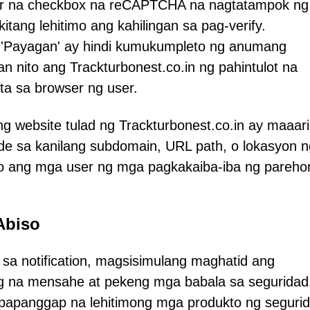
yar na checkbox na reCAPTCHA na nagtatampok ng
tang lehitimo ang kahilingan sa pag-verify.
 'Payagan' ay hindi kumukumpleto ng anumang
an nito ang Trackturbonest.co.in ng pahintulot na
ta sa browser ng user.
 website tulad ng Trackturbonest.co.in ay maaar
nde sa kanilang subdomain, URL path, o lokasyon n
o ang mga user ng mga pagkakaiba-iba ng pareho
Abiso
a notification, magsisimulang maghatid ang
ng na mensahe at pekeng mga babala sa seguridad
agpapanggap na lehitimong mga produkto ng segurid