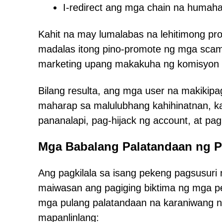
I-redirect ang mga chain na humah
Kahit na may lumalabas na lehitimong pro
madalas itong pino-promote ng mga scam
marketing upang makakuha ng komisyon s
Bilang resulta, ang mga user na makikipa
maharap sa malulubhang kahihinatnan, k
pananalapi, pag-hijack ng account, at pa
Mga Babalang Palatandaan ng 
Ang pagkilala sa isang pekeng pagsusur
maiwasan ang pagiging biktima ng mga pe
mga pulang palatandaan na karaniwang 
mapanlinlang: