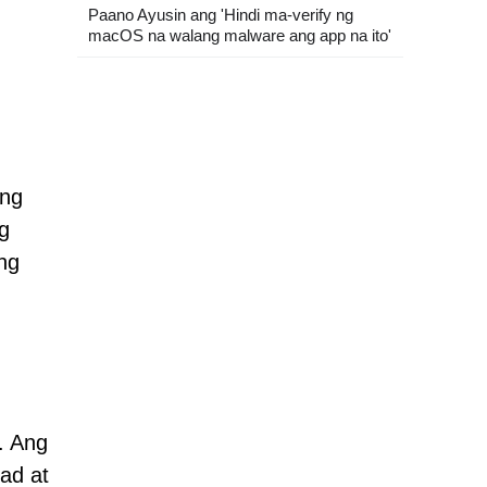
Paano Ayusin ang 'Hindi ma-verify ng
macOS na walang malware ang app na ito'
ing
g
ng
. Ang
ad at