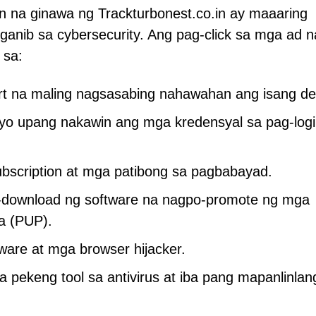
on na ginawa ng Trackturbonest.co.in ay maaaring
nib sa cybersecurity. Ang pag-click sa mga ad na
 sa:
t na maling nagsasabing nahawahan ang isang de
nyo upang nakawin ang mga kredensyal sa pag-logi
bscription at mga patibong sa pagbabayad.
g-download ng software na nagpo-promote ng mga
a (PUP).
are at mga browser hijacker.
pekeng tool sa antivirus at iba pang mapanlinlan