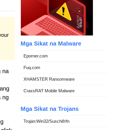
your
Mga Sikat na Malware
Eporner.com
Fuq.com
g na
XHAMSTER Ransomware
 ang
CraxsRAT Mobile Malware
a ng
Mga Sikat na Trojans
ng
Trojan:Win32/Suschil!rfn