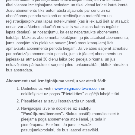
tikai vienam izmēģinājuma periodam un tikai vienai ierīcei katrā kontā.
Jūsu abonements tiks automātiski atjaunots par cenu un uz
abonēšanas periodu saskaņā ar piedāvājuma materiāliem un
reģistrācijas/pirkuma lapas noteikumiem (kas ir iekļauti šeit ar atsauci;
cenas var atšķirties atkarībā no valsts vai akcijas katras iegādes
lapas detaļās), ar nosacījumu, ka esat nepārtraukts abonementa
lietotājs. Maksas abonementa lietotājiem, ja jūs atcelsiet abonementu,
jums joprojām būs piekļuve savam(-iem) produktam(-iem) līdz
apmaksātā abonementa perioda beigām. Ja vēlaties saņemt atmaksu
par pašreizējo abonementa periodu, jums ir jāatceļ abonements un
jāpiesakās atmaksai 30 dienu laikā pēc pēdējā pirkuma, un jūs
nekavējoties pārtrauksiet saņemt pilnu funkcionalitāti, tiklīdz atmaksa
būs apstrādāta.
Abonementu vai izmēģinājuma versiju var atcelt šādi:
Dodieties uz vietni
www.enigmasoftware.com
un
noklikšķiniet uz pogas
"Pieteikties"
augšējā labajā stūrī.
Piesakieties ar savu lietotājvārdu un paroli.
Navigācijas izvēlnē dodieties uz
sadaļu
“Pasūtījums/licences”.
Blakus pasūtījumam/licencei ir
pieejama poga abonementa atcelšanai, ja tāda ir
piemērojama. Piezīme. Ja jums ir vairāki
pasūtījumi/produkti, tie būs jāatceļ atsevišķi.