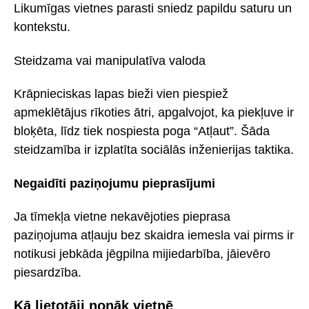
Likumīgas vietnes parasti sniedz papildu saturu un
kontekstu.
Steidzama vai manipulatīva valoda
Krāpnieciskas lapas bieži vien piespiež
apmeklētājus rīkoties ātri, apgalvojot, ka piekļuve ir
bloķēta, līdz tiek nospiesta poga “Atļaut”. Šāda
steidzamība ir izplatīta sociālās inženierijas taktika.
Negaidīti paziņojumu pieprasījumi
Ja tīmekļa vietne nekavējoties pieprasa
paziņojuma atļauju bez skaidra iemesla vai pirms ir
notikusi jebkāda jēgpilna mijiedarbība, jāievēro
piesardzība.
Kā lietotāji nonāk vietnē