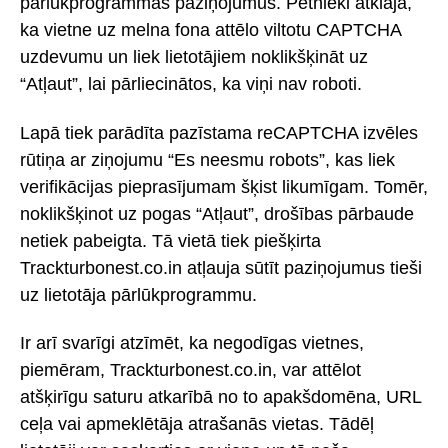
pārlūkprogrammas paziņojumus. Pētnieki atklāja,
ka vietne uz melna fona attēlo viltotu CAPTCHA
uzdevumu un liek lietotājiem noklikšķināt uz
“Atļaut”, lai pārliecinātos, ka viņi nav roboti.
Lapā tiek parādīta pazīstama reCAPTCHA izvēles
rūtiņa ar ziņojumu “Es neesmu robots”, kas liek
verifikācijas pieprasījumam šķist likumīgam. Tomēr,
noklikšķinot uz pogas “Atļaut”, drošības pārbaude
netiek pabeigta. Tā vietā tiek piešķirta
Trackturbonest.co.in atļauja sūtīt paziņojumus tieši
uz lietotāja pārlūkprogrammu.
Ir arī svarīgi atzīmēt, ka negodīgas vietnes,
piemēram, Trackturbonest.co.in, var attēlot
atšķirīgu saturu atkarībā no to apakšdomēna, URL
ceļa vai apmeklētāja atrašanās vietas. Tādēļ