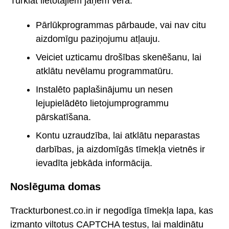
Turklāt lietotājiem jāņem vērā:
Pārlūkprogrammas pārbaude, vai nav citu
aizdomīgu paziņojumu atļauju.
Veiciet uzticamu drošības skenēšanu, lai
atklātu nevēlamu programmatūru.
Instalēto paplašinājumu un nesen
lejupielādēto lietojumprogrammu
pārskatīšana.
Kontu uzraudzība, lai atklātu neparastas
darbības, ja aizdomīgās tīmekļa vietnēs ir
ievadīta jebkāda informācija.
Noslēguma domas
Trackturbonest.co.in ir negodīga tīmekļa lapa, kas
izmanto viltotus CAPTCHA testus, lai maldinātu