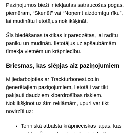
Paziņojumos bieži ir iekļautas satraucošas pogas,
piemēram, “Skenēt” vai “Noņemt aizdomīgu rīku”,
lai mudinātu lietotājus noklikšķināt.
Šīs biedēšanas taktikas ir paredzētas, lai radītu
paniku un mudinātu lietotājus uz apšaubāmām
tīmekļa vietnēm un krāpniecību.
Briesmas, kas slēpjas aiz paziņojumiem
Mijiedarbojoties ar Trackturbonest.co.in
ģenerētajiem paziņojumiem, lietotāji var tikt
pakļauti daudziem kiberdrošības riskiem.
Noklikšķinot uz šīm reklāmām, upuri var tikt
novirzīti uz:
Tehniskā atbalsta krāpnieciskas lapas, kas