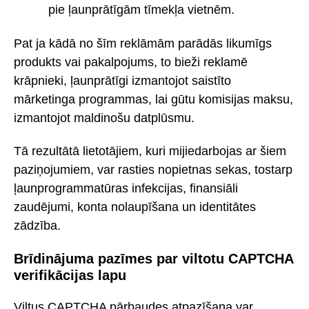
pie ļaunprātīgām tīmekļa vietnēm.
Pat ja kādā no šīm reklāmām parādās likumīgs
produkts vai pakalpojums, to bieži reklamē
krāpnieki, ļaunprātīgi izmantojot saistīto
mārketinga programmas, lai gūtu komisijas maksu,
izmantojot maldinošu datplūsmu.
Tā rezultātā lietotājiem, kuri mijiedarbojas ar šiem
paziņojumiem, var rasties nopietnas sekas, tostarp
ļaunprogrammatūras infekcijas, finansiāli
zaudējumi, konta nolaupīšana un identitātes
zādzība.
Brīdinājuma pazīmes par viltotu CAPTCHA
verifikācijas lapu
Viltus CAPTCHA pārbaudes atpazīšana var