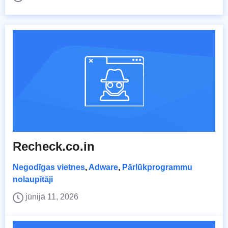
Recheck.co.in
Negodīgas vietnes
,
Adware
,
Pārlūkprogrammu
nolaupītāji
jūnijā 11, 2026