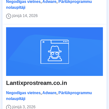
Negodīgas vietnes
,
Adware
,
Pārlūkprogrammu
nolaupītāji
jūnijā 14, 2026
Lantixprostream.co.in
Negodīgas vietnes
,
Adware
,
Pārlūkprogrammu
nolaupītāji
jūnijā 3, 2026