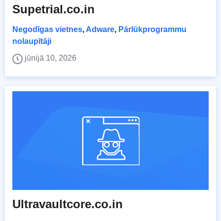
Supetrial.co.in
Negodīgas vietnes
,
Adware
,
Pārlūkprogrammu
nolaupītāji
jūnijā 10, 2026
Ultravaultcore.co.in