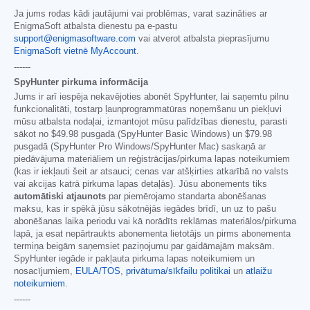
Ja jums rodas kādi jautājumi vai problēmas, varat sazināties ar
EnigmaSoft atbalsta dienestu pa e-pastu
support@enigmasoftware.com
vai atverot atbalsta pieprasījumu
EnigmaSoft vietnē MyAccount
.
------
SpyHunter pirkuma informācija
Jums ir arī iespēja nekavējoties abonēt SpyHunter, lai saņemtu pilnu
funkcionalitāti, tostarp ļaunprogrammatūras noņemšanu un piekļuvi
mūsu atbalsta nodaļai, izmantojot mūsu palīdzības dienestu, parasti
sākot no
$49.98
pusgadā (SpyHunter Basic Windows) un
$79.98
pusgadā (SpyHunter Pro Windows/SpyHunter Mac) saskaņā ar
piedāvājuma materiāliem un reģistrācijas/pirkuma lapas noteikumiem
(kas ir iekļauti šeit ar atsauci; cenas var atšķirties atkarībā no valsts
vai akcijas katrā pirkuma lapas detaļās). Jūsu abonements tiks
automātiski atjaunots
par piemērojamo standarta abonēšanas
maksu, kas ir spēkā jūsu sākotnējās iegādes brīdī, un uz to pašu
abonēšanas laika periodu vai kā norādīts reklāmas materiālos/pirkuma
lapā, ja esat nepārtraukts abonementa lietotājs un pirms abonementa
termiņa beigām saņemsiet paziņojumu par gaidāmajām maksām.
SpyHunter iegāde ir pakļauta pirkuma lapas noteikumiem un
nosacījumiem,
EULA/TOS
,
privātuma/sīkfailu politikai
un
atlaižu
noteikumiem
.
------