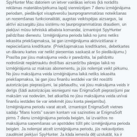
SpyHunter Mac datoriem un ietver vairākas ierīces (kā norādīts
reklāmas materiālos/pirkuma lapā) vienreizējam 7 dienu izmēģinājuma
periodam, piedāvājot visaptverošu ļaunprogrammatūras noteikšanas
un noņemšanas funkcionalitāti, augstas veiktspējas aizsargus, lai
aktīvi aizsargātu jūsu sistēmu no ļaunprogrammatūras draudiem, un
piekļuvi mūsu tehniskā atbalsta komandai, izmantojot SpyHunter
palīdzības dienestu. Izmēģinājuma perioda laikā no jums netiks
iekasēta priekšapmaksa, lai gan izmēģinājuma aktivizēšanai ir
nepieciešama kredītkarte. (Priekšapmaksas kredītkartes, debetkartes
un dāvanu kartes var netikt pieņemtas saskaņā ar šo piedāvājumu.)
Prasība par jūsu maksājuma veidu ir paredzēta, lai palīdzētu
nodrošināt nepārtrauktu drošības aizsardzību pārejas laikā no
izmēģinājuma uz maksas abonementu, ja jūs nolemjat veikt pirkumu.
No jūsu maksājuma veida izmēģinājuma laikā netiks iekasēta
priekšapmaksa, lai gan jūsu finanšu iestādei var tikt nosūtīti
autorizācijas pieprasījumi, lai pārbaudītu, vai jūsu maksājuma veids ir
derīgs (šādi autorizācijas iesniegumi nav EnigmaSoft pieprasījumi par
maksām vai nodevām, bet atkarībā no jūsu maksājuma veida un/vai
finanšu iestādes tie var ietekmēt jūsu konta pieejamību).
Izmēģinājuma periodu varat atcelt, izmantojot EnigmaSoft vietnes
sadaļu “Mans konts” savam kontam vai sazinoties ar EnigmaSoft
pirms 7 dienu izmēģinājuma perioda beigām, lai izvairītos no
maksājuma saņemšanas un apstrādes tūlīt pēc izmēģinājuma perioda
beigām. Ja nolemjat atcelt izmēģinājuma periodu, jūs nekavējoties
zaudēsiet piekļuvi SpyHunter. Ja kāda iemesla dēļ uzskatāt, ka ir