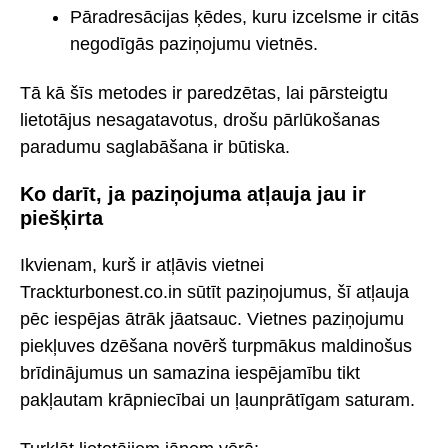
Pāradresācijas ķēdes, kuru izcelsme ir citās
negodīgās paziņojumu vietnēs.
Tā kā šīs metodes ir paredzētas, lai pārsteigtu
lietotājus nesagatavotus, drošu pārlūkošanas
paradumu saglabāšana ir būtiska.
Ko darīt, ja paziņojuma atļauja jau ir
piešķirta
Ikvienam, kurš ir atļāvis vietnei
Trackturbonest.co.in sūtīt paziņojumus, šī atļauja
pēc iespējas ātrāk jāatsauc. Vietnes paziņojumu
piekļuves dzēšana novērš turpmākus maldinošus
brīdinājumus un samazina iespējamību tikt
pakļautam krāpniecībai un ļaunprātīgam saturam.