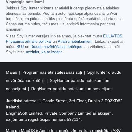
Vispārīgie noteikumi
Jebkurš SpyHunter pirkums ar atlaidi ir derīgs piedāvātajā atlaides
abonēšanas periodā. Pēc tam automātiskajai atjaunošanai un/vai
turpmākajiem pirkumiem tiks piemērota spēkā esošā standarta cena.
Cenas var mainīties, taču mēs jūs iepriekš informēsim par cenu
izmaiņām.
Visas SpyHunter versijas ir pieejamas, ja piekrītat mūsu
EULA/TOS
,
Privātuma/Sīkfailu politikai
un
Atlaižu noteikumiem
. Lūdzu, skatiet arī
mūsu
BUJ
un
Draudu novērtēšanas kritērijus
. Ja vēlaties atinstalēt
SpyHunter,
uzziniet, kā to izdarīt
.
Mājas
Programmas atinstalēšanas soļi
SpyHunter draudu
novērtēšanas kritēriji
SpyHunter papildu noteikumi un
nosacījumi
RegHunter papildu noteikumi un nosacījumi
Juridiskā adrese: 1 Castle Street, 3rd Floor, Dublin 2 D02XD82
Ireland.
EnigmaSoft Limited, Private Company Limited ar akcijām,
uzņēmuma reģistrācijas numurs 597114.
Mac un MacOS ir Apple Inc. preču zīmes, kas reģistrētas ASV