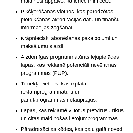
maldinoši apgalvo, ka ierīce ir inficēta.
Pikšķerēšanas vietnes, kas paredzētas
pieteikšanās akreditācijas datu un finanšu
informācijas zagšanai.
Krāpnieciski abonēšanas pakalpojumi un
maksājumu slazdi.
Aizdomīgas programmatūras lejupielādes
lapas, kas reklamē potenciāli nevēlamas
programmas (PUP).
Tīmekļa vietnes, kas izplata
reklāmprogrammatūru un
pārlūkprogrammas nolaupītājus.
Lapas, kas reklamē viltotus pretvīrusu rīkus
un citas maldinošas lietojumprogrammas.
Pāradresācijas ķēdes, kas galu galā noved