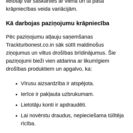
lietotāji var saskarties ar viena un tā paša
krāpniecības veida variācijām.
Kā darbojas paziņojumu krāpniecība
Pēc paziņojumu atļauju saņemšanas
Trackturbonest.co.in sāk sūtīt maldinošus
ziņojumus un viltus drošības brīdinājumus. Šie
paziņojumi bieži vien atdarina ar likumīgiem
drošības produktiem un apgalvo, ka:
Vīrusu aizsardzība ir atspējota.
Ierīce ir pakļauta uzbrukumam.
Lietotāju konti ir apdraudēti.
Lai novērstu draudus, nepieciešama tūlītēja
rīcība.