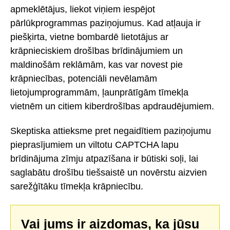
apmeklētājus, liekot viņiem iespējot
pārlūkprogrammas paziņojumus. Kad atļauja ir
piešķirta, vietne bombardē lietotājus ar
krāpnieciskiem drošības brīdinājumiem un
maldinošām reklāmām, kas var novest pie
krāpniecības, potenciāli nevēlamām
lietojumprogrammām, ļaunprātīgām tīmekļa
vietnēm un citiem kiberdrošības apdraudējumiem.
Skeptiska attieksme pret negaidītiem paziņojumu
pieprasījumiem un viltotu CAPTCHA lapu
brīdinājuma zīmju atpazīšana ir būtiski soļi, lai
saglabātu drošību tiešsaistē un novērstu aizvien
sarežģītāku tīmekļa krāpniecību.
Vai jums ir aizdomas, ka jūsu