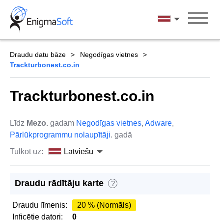
Skip
to
Latviešu
content
Draudu datu bāze
Negodīgas vietnes
Trackturbonest.co.in
Trackturbonest.co.in
Līdz
Mezo.
gadam
Negodīgas vietnes
,
Adware
,
Pārlūkprogrammu nolaupītāji
. gadā
Tulkot uz:
Latviešu
Draudu rādītāju karte
?
Draudu līmenis:
20 % (Normāls)
Inficētie datori:
0