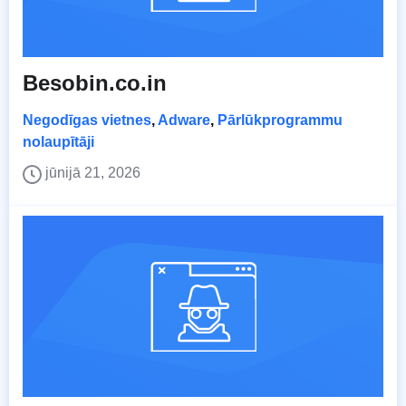
Besobin.co.in
Negodīgas vietnes
,
Adware
,
Pārlūkprogrammu
nolaupītāji
jūnijā 21, 2026