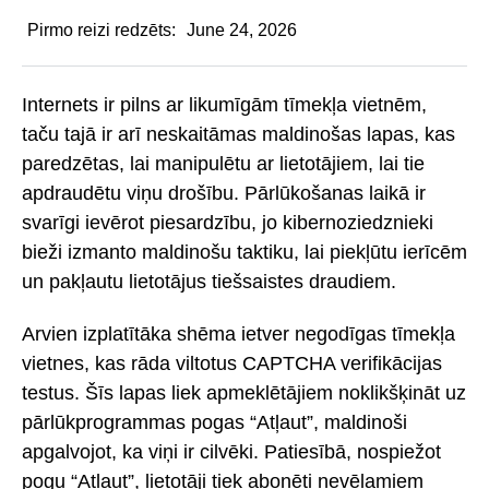
Pirmo reizi redzēts:
June 24, 2026
Internets ir pilns ar likumīgām tīmekļa vietnēm,
taču tajā ir arī neskaitāmas maldinošas lapas, kas
paredzētas, lai manipulētu ar lietotājiem, lai tie
apdraudētu viņu drošību. Pārlūkošanas laikā ir
svarīgi ievērot piesardzību, jo kibernoziedznieki
bieži izmanto maldinošu taktiku, lai piekļūtu ierīcēm
un pakļautu lietotājus tiešsaistes draudiem.
Arvien izplatītāka shēma ietver negodīgas tīmekļa
vietnes, kas rāda viltotus CAPTCHA verifikācijas
testus. Šīs lapas liek apmeklētājiem noklikšķināt uz
pārlūkprogrammas pogas “Atļaut”, maldinoši
apgalvojot, ka viņi ir cilvēki. Patiesībā, nospiežot
pogu “Atļaut”, lietotāji tiek abonēti nevēlamiem