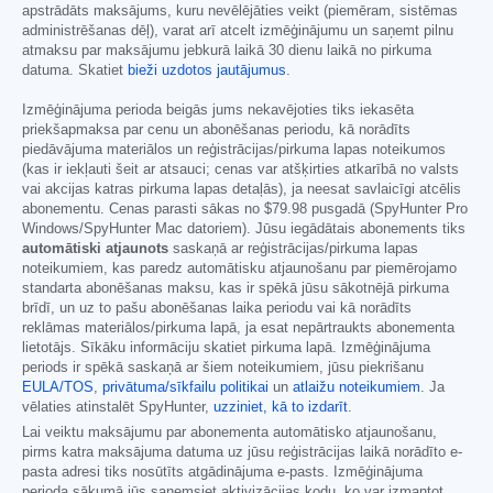
apstrādāts maksājums, kuru nevēlējāties veikt (piemēram, sistēmas
administrēšanas dēļ), varat arī atcelt izmēģinājumu un saņemt pilnu
atmaksu par maksājumu jebkurā laikā 30 dienu laikā no pirkuma
datuma. Skatiet
bieži uzdotos jautājumus
.
Izmēģinājuma perioda beigās jums nekavējoties tiks iekasēta
priekšapmaksa par cenu un abonēšanas periodu, kā norādīts
piedāvājuma materiālos un reģistrācijas/pirkuma lapas noteikumos
(kas ir iekļauti šeit ar atsauci; cenas var atšķirties atkarībā no valsts
vai akcijas katras pirkuma lapas detaļās), ja neesat savlaicīgi atcēlis
abonementu. Cenas parasti sākas no
$79.98
pusgadā (SpyHunter Pro
Windows/SpyHunter Mac datoriem). Jūsu iegādātais abonements tiks
automātiski atjaunots
saskaņā ar reģistrācijas/pirkuma lapas
noteikumiem, kas paredz automātisku atjaunošanu par piemērojamo
standarta abonēšanas maksu, kas ir spēkā jūsu sākotnējā pirkuma
brīdī, un uz to pašu abonēšanas laika periodu vai kā norādīts
reklāmas materiālos/pirkuma lapā, ja esat nepārtraukts abonementa
lietotājs. Sīkāku informāciju skatiet pirkuma lapā. Izmēģinājuma
periods ir spēkā saskaņā ar šiem noteikumiem, jūsu piekrišanu
EULA/TOS
,
privātuma/sīkfailu politikai
un
atlaižu noteikumiem
. Ja
vēlaties atinstalēt SpyHunter,
uzziniet, kā to izdarīt
.
Lai veiktu maksājumu par abonementa automātisko atjaunošanu,
pirms katra maksājuma datuma uz jūsu reģistrācijas laikā norādīto e-
pasta adresi tiks nosūtīts atgādinājuma e-pasts. Izmēģinājuma
perioda sākumā jūs saņemsiet aktivizācijas kodu, ko var izmantot