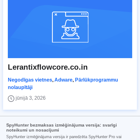
Lerantixflowcore.co.in
Negodīgas vietnes
,
Adware
,
Pārlūkprogrammu
nolaupītāji
jūnijā 3, 2026
SpyHunter bezmaksas izmēģinājuma versija: svarīgi
noteikumi un nosacījumi
SpyHunter izmēģinājuma versija ir paredzēta SpyHunter Pro vai