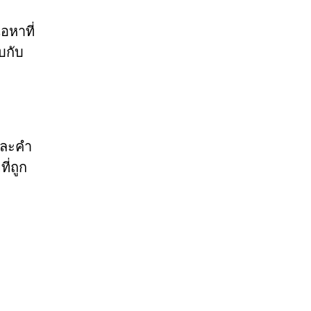
อหาที่
บกับ
และคำ
ี่ถูก