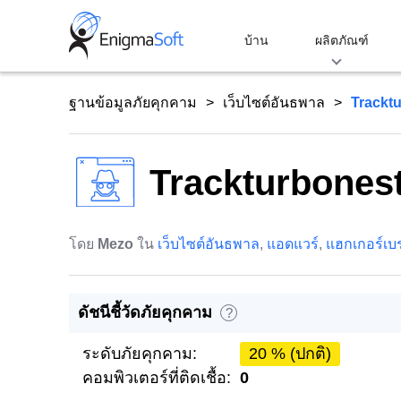
Skip
to
บ้าน
ผลิตภัณฑ์
content
ฐานข้อมูลภัยคุกคาม
เว็บไซต์อันธพาล
Tracktu
Trackturbonest
โดย
Mezo
ใน
เว็บไซต์อันธพาล
,
แอดแวร์
,
แฮกเกอร์เบร
ดัชนีชี้วัดภัยคุกคาม
?
ระดับภัยคุกคาม:
20 % (ปกติ)
คอมพิวเตอร์ที่ติดเชื้อ:
0