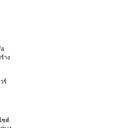
ือ
ร้าง
วร์
ไซต์