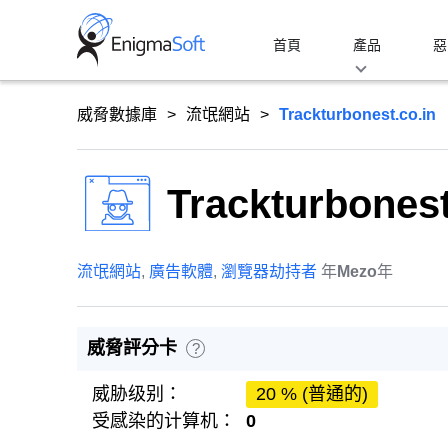
Skip
to
首頁
產品
惡
content
威脅數據庫
流氓網站
Trackturbonest.co.in
Trackturbonest
流氓網站
,
廣告軟體
,
瀏覽器劫持者
年
Mezo
年
威脅評分卡
?
威胁级别：
20 % (普通的)
受感染的计算机：
0