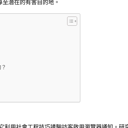
導至潛在的有害目的地。
的？
個欺騙性網頁，它利用社會工程技巧誘騙訪客啟用瀏覽器通知。