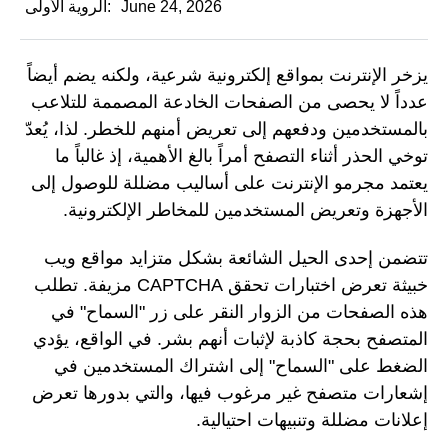
June 24, 2026
الروية الأولى:
يزخر الإنترنت بمواقع إلكترونية شرعية، ولكنه يضم أيضاً
عدداً لا يحصى من الصفحات الخادعة المصممة للتلاعب
بالمستخدمين ودفعهم إلى تعريض أمنهم للخطر. لذا، يُعدّ
توخي الحذر أثناء التصفح أمراً بالغ الأهمية، إذ غالباً ما
يعتمد مجرمو الإنترنت على أساليب مضللة للوصول إلى
الأجهزة وتعريض المستخدمين للمخاطر الإلكترونية.
تتضمن إحدى الحيل الشائعة بشكل متزايد مواقع ويب
خبيثة تعرض اختبارات تحقق CAPTCHA مزيفة. تطلب
هذه الصفحات من الزوار النقر على زر "السماح" في
المتصفح بحجة كاذبة لإثبات أنهم بشر. في الواقع، يؤدي
الضغط على "السماح" إلى اشتراك المستخدمين في
إشعارات متصفح غير مرغوب فيها، والتي بدورها تعرض
إعلانات مضللة وتنبيهات احتيالية.