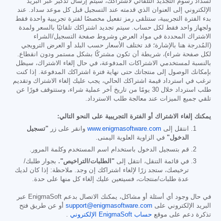
لسداد رسوم التجديد التلقائي لاشتراكك، سيتم إرسال تذكير عبر البريد
الإلكتروني إلى العنوان الذي قدمته عند التسجيل قبل كل موعد سداد. عند
بدء الفترة التجريبية، ستتلقى رمز تفعيل مخصصًا لفترة تجريبية واحدة فقط
ولجهاز واحد فقط لكل حساب. سيتم تجديد اشتراكك تلقائيًا بالسعر ولمدة
الاشتراك المحددة في مواد العرض وشروط صفحة التسجيل/الشراء
(المُدرجة هنا بالإشارة؛ قد تختلف الأسعار حسب البلد أو العرض الترويجي
لكل صفحة شراء)، شريطة أن تكون مشتركًا بشكل مستمر ودون انقطاع.
بالنسبة لمستخدمي الاشتراكات المدفوعة، في حال إلغاء الاشتراك، سيظل
بإمكانك الوصول إلى منتجاتك حتى نهاية فترة اشتراكك المدفوعة. إذا كنت
ترغب في استرداد قيمة اشتراكك الحالي، يجب عليك إلغاء الاشتراك وتقديم
طلب استرداد خلال 30 يومًا من تاريخ آخر عملية شراء، وستتوقف فورًا عن
تلقي جميع الميزات عند معالجة طلب الاسترداد.
يمكنك إلغاء الاشتراك أو الفترة التجريبية على النحو التالي:
انتقل إلى
www.enigmasoftware.com
وانقر على زر
"تسجيل
الدخول"
في الزاوية العلوية اليمنى.
قم بتسجيل الدخول باستخدام اسم المستخدم وكلمة المرور.
في قائمة التنقل، انتقل إلى
"الطلبات/التراخيص".
بجوار طلبك/
ترخيصك، ستجد زرًا لإلغاء اشتراكك إن وجد. ملاحظة: إذا كان لديك
عدة طلبات/منتجات، فسيتعين عليك إلغاء كل منها على حدة.
في حال وجود أي أسئلة أو مشاكل، يمكنك الاتصال بدعم EnigmaSoft عبر
البريد الإلكتروني على
support@enigmasoftware.com
أو عن طريق فتح
تذكرة دعم على موقع
حساب EnigmaSoft الإلكتروني
.