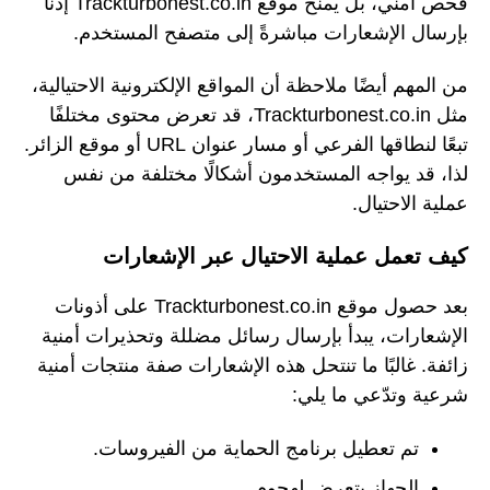
فحص أمني، بل يمنح موقع Trackturbonest.co.in إذنًا
بإرسال الإشعارات مباشرةً إلى متصفح المستخدم.
من المهم أيضًا ملاحظة أن المواقع الإلكترونية الاحتيالية،
مثل Trackturbonest.co.in، قد تعرض محتوى مختلفًا
تبعًا لنطاقها الفرعي أو مسار عنوان URL أو موقع الزائر.
لذا، قد يواجه المستخدمون أشكالًا مختلفة من نفس
عملية الاحتيال.
كيف تعمل عملية الاحتيال عبر الإشعارات
بعد حصول موقع Trackturbonest.co.in على أذونات
الإشعارات، يبدأ بإرسال رسائل مضللة وتحذيرات أمنية
زائفة. غالبًا ما تنتحل هذه الإشعارات صفة منتجات أمنية
شرعية وتدّعي ما يلي:
تم تعطيل برنامج الحماية من الفيروسات.
الجهاز يتعرض لهجوم.