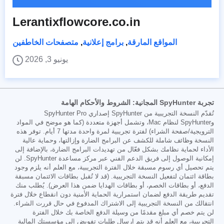
Lerantixflowcore.co.in
المواقع المارقة
,
برامج إعلانية
,
متصفحات الخاطفين
يونيو 3, 2026
تجربة SpyHunter المجانية: الشروط والأحكام الهامة
تُقدّم النسخة التجريبية من SpyHunter إصداري SpyHunter Pro
وSpyHunter لنظام Mac، وتشمل أجهزة متعددة (كما هو موضح في المواد
الترويجية/صفحة الشراء) لفترة تجريبية لمرة واحدة مدتها 7 أيام. توفر هذه
النسخة وظائف شاملة للكشف عن البرامج الضارة وإزالتها، وحماية عالية
الأداء لحماية نظامك بشكل فعّال من تهديدات البرامج الضارة، بالإضافة إلى
إمكانية الوصول إلى فريق الدعم الفني عبر مركز مساعدة SpyHunter. لن
يتم تحصيل أي رسوم مسبقة خلال الفترة التجريبية، مع العلم أنه يلزم وجود
بطاقة ائتمان لتفعيل النسخة التجريبية. (قد لا تُقبل بطاقات الائتمان مسبقة
الدفع، أو بطاقات الخصم، أو بطاقات الهدايا ضمن هذا العرض). يُطلب منك
تقديم طريقة الدفع لضمان استمرارية الحماية الأمنية دون انقطاع خلال فترة
انتقالك من النسخة التجريبية إلى الاشتراك المدفوع في حال قررت الشراء.
لن يتم خصم أي مبلغ مقدمًا من وسيلة الدفع الخاصة بك خلال الفترة
التجريبية، مع العلم أنه قد يتم إرسال طلبات تفويض إلى مؤسستك المالية