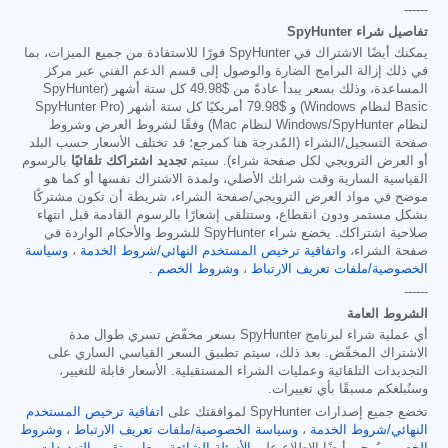
------
تفاصيل شراء SpyHunter
يمكنك أيضًا الاشتراك في SpyHunter فورًا للاستفادة من جميع الميزات، بما
في ذلك إزالة البرامج الضارة والوصول إلى قسم الدعم الفني عبر مركز
المساعدة، وذلك بسعر يبدأ عادةً من
$49.98
كل ستة أشهر (SpyHunter
Basic لنظام Windows) و
$79.98
أمريكيًا كل ستة أشهر (SpyHunter Pro
لنظام Windows/SpyHunter لنظام Mac) وفقًا لشروط العرض وشروط
صفحة التسجيل/الشراء (المُدرجة هنا كمرجع؛ قد تختلف الأسعار حسب البلد
أو العرض الترويجي لكل صفحة شراء). سيتم
تجديد اشتراكك تلقائيًا
بالرسوم
القياسية السارية وقت شرائك الأصلي، ولمدة الاشتراك نفسها أو كما هو
موضح في مواد العرض الترويجي/صفحة الشراء، شريطة أن تكون مشتركًا
بشكل مستمر ودون انقطاع، وستتلقى إشعارًا بالرسوم القادمة قبل انتهاء
صلاحية اشتراكك. يخضع شراء SpyHunter للشروط والأحكام الواردة في
صفحة الشراء،
واتفاقية ترخيص المستخدم النهائي/شروط الخدمة
،
وسياسة
الخصوصية/ملفات تعريف الارتباط
،
وشروط الخصم
.
------
الشروط العامة
أي عملية شراء لبرنامج SpyHunter بسعر مخفّض تسري طوال مدة
الاشتراك المخفّض. بعد ذلك، سيتم تطبيق السعر القياسي الساري على
التجديدات التلقائية وعمليات الشراء المستقبلية. الأسعار قابلة للتغيير،
وسنُبلغكم مسبقًا بأي تغييرات.
تخضع جميع إصدارات SpyHunter لموافقتك على
اتفاقية ترخيص المستخدم
النهائي/شروط الخدمة
،
وسياسة الخصوصية/ملفات تعريف الارتباط
،
وشروط