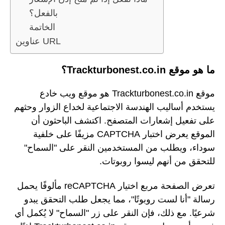
بالفعل؟
الخاتمة
عناوين URL
ما هو موقع Trackturbonest.co.in؟
موقع Trackturbonest.co.in هو موقع ويب خادع
يستخدم أساليب الهندسة الاجتماعية لخداع الزوار وحثهم
على تفعيل إشعارات المتصفح. اكتشف الباحثون أن
الموقع يعرض اختبار CAPTCHA مزيفًا على خلفية
سوداء، ويطلب من المستخدمين النقر على "السماح"
للتحقق من أنهم ليسوا روبوتات.
تعرض الصفحة مربع اختيار reCAPTCHA مألوفًا يحمل
رسالة "أنا لست روبوتًا"، مما يجعل طلب التحقق يبدو
شرعيًا. مع ذلك، فإن النقر على زر "السماح" لا يُكمل أي