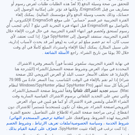
للتحقق من صحة وسيلة الدفع (لا تُعدّ هذه الطلبات طلبات لفرض رسوم أو
مصاريف من قِبل EnigmaSoft، ولكنها قد تؤثر على إمكانية الوصول إلى
حسابك، وذلك بحسب وسيلة الدفع و/أو مؤسستك المالية). يمكنك إلغاء
الفترة التجريبية عبر قسم "حسابي" على موقع EnigmaSoft الإلكتروني، أو
بالتواصل مع EnigmaSoft قبل انتهاء فترة التجربة التي تبلغ 7 أيام، لتجنب أي
رسوم تُستحق وتُخصم فور انتهاء الفترة التجريبية. في حال قررت الإلغاء خلال
الفترة التجريبية، ستفقد الوصول إلى SpyHunter فورًا. إذا كنت تعتقد، لأي
سبب كان، أنه تم خصم مبلغ لم ترغب به (وهو أمر قد يحدث لأسباب إدارية،
على سبيل المثال)، يمكنك أيضًا الإلغاء واسترداد المبلغ كاملًا في أي وقت
خلال 30 يومًا من تاريخ الشراء. راجع
الأسئلة الشائعة
.
في نهاية الفترة التجريبية، ستُفوتر مُقدماً فوراً بالسعر وفترة الاشتراك
المحددة في مواد العرض وشروط صفحة التسجيل/الشراء (المُدرجة هنا
بالإشارة؛ قد تختلف الأسعار حسب البلد أو العرض الترويجي لكل صفحة
شراء) إذا لم تقم بالإلغاء في الوقت المُناسب. يبدأ السعر عادةً من
$79.98
أمريكياً كل ستة أشهر (SpyHunter Pro لنظام Windows/SpyHunter لنظام
Mac). سيتم
تجديد اشتراكك تلقائياً
وفقاً لشروط صفحة التسجيل/الشراء،
والتي تنص على التجديد التلقائي برسوم الاشتراك القياسية السارية وقت
الشراء الأصلي ولنفس فترة الاشتراك أو كما هو مُبين في مواد العرض
الترويجي/صفحة الشراء، شريطة أن تكون مُستخدماً مُستمراً للاشتراك دون
انقطاع. يُرجى مراجعة صفحة الشراء للاطلاع على التفاصيل. تخضع الفترة
التجريبية لهذه الشروط، وموافقتك على
اتفاقية ترخيص المستخدم النهائي/
شروط الخدمة
،
وسياسة الخصوصية/ملفات تعريف الارتباط
،
وشروط الخصم
. إذا كنت ترغب في إلغاء تثبيت SpyHunter،
فتعرّف على كيفية القيام بذلك
.