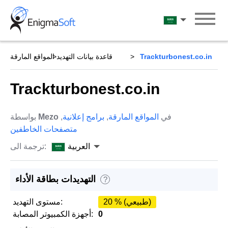
Skip
to
العربية
content
Trackturbonest.co.in
قاعدة بيانات التهديد
المواقع المارقة
Trackturbonest.co.in
في
المواقع المارقة
,
برامج إعلانية
,
Mezo
بواسطة
متصفحات الخاطفين
العربية
ترجمة الى:
التهديدات بطاقة الأداء
?
20 % (طبيعي)
مستوى التهديد:
0
أجهزة الكمبيوتر المصابة: