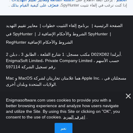
الخصم
. يُرجى أيضًا الاطلاع على
الأسئلة الشائعة
ومعايير تقييم التهديدات
.
إذا كنت ترغب في إلغاء تثبيت SpyHunter،
فتعرّف على كيفية القيام بذلك
.
الصفحة الرئيسية
برنامج إلغاء التثبيت خطوات
معايير تقييم التهديد
الشروط والأحكام الإضافية لـ SpyHunter
في SpyHunter
RegHunter الشروط والأحكام الإضافية
مكتب مسجل: 1 شارع القلعة ، الطابق 3 ، دبلن 2 D02XD82 أيرلندا.
EnigmaSoft Limited، Private Company Limited حسب الأسهم ،
رقم تسجيل الشركة 597114.
Mac و MacOS هما علامتان تجاريتان لشركة Apple Inc. ، مسجلتان في
الولايات المتحدة وبلدان أخرى.
. EnigmaSoft Ltd. جميع الحقوق
حقوق الطبع والنشر 2016-
2026
Enigmasoftware.com uses cookies to provide you with a
محفوظة.
better browsing experience and analyze how users navigate
and utilize the Site. By using this Site or clicking on "OK", you
.
اعرف المزيد
consent to the use of cookies.