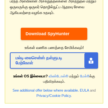
பரந்த அளவிலான அச்சுறுத்தல்களை அகற்றுதல் மற்றும்
ஒருவருக்கு ஒருவர் தொழில்நுட்ப ஆதரவு சேவை
ஆகியவற்றை வழங்க உதவும்.
Download SpyHunter
உங்கள் வணிக பணத்தை சேமிக்கவும்!
மல்டி-லைசென்ஸ் தள்ளுபடி
மேற்கோள்
உங்கள் OS இல்லையா?
விண்டோஸ்®
மற்றும்
மேக்®
க்கு
பதிவிறக்கவும்.
See additional offer below where available.
EULA
and
Privacy/Cookie Policy
.