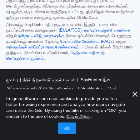
அதன்பிறகு, தானியங்கிப் புதுப்பிப்புகள் மற்றும்/அல்லது எதிர்காலக்
கொள்முதல்களுக்கு, அப்போது பொருந்தக்கூடிய நிலையான விலையேற்றம்
அமலுக்கு வரும். விலை மாற்றத்திற்கு உட்பட்டது, இருப்பினும் விலை மாற்றங்கள்
குறித்து நாங்கள் உங்களுக்கு முன்கூட்டியே அறிவிப்போம்.
அனைத்து SpyHunter பதிப்புகளும், எங்களின் இறுதிப் பயனர் உரிம
ஒப்பந்தம்/சேவை விதிமுறைகள்
(EULA/TOS)
,
தனியுரிமை/குக்கீ கொள்கை
மற்றும்
தள்ளுபடி விதிமுறைகளுக்கு
நீங்கள் ஒப்புக்கொள்வதைப் பொறுத்தது.
தயவுசெய்து எங்களின் அடிக்கடி
கேட்கப்படும் கேள்விகள் (FAQs)
மற்றும்
அச்சுறுத்தல் மதிப்பீட்டு அளவுகோல்களையும்
பார்க்கவும். நீங்கள் SpyHunter-
ஐ நிறுவல் நீக்கம் செய்ய விரும்பினால்,
அதற்கான வழியைத்
தெரிந்துகொள்ளுங்கள்
.
முகப்பு
நிரல் நிறுவல் நீக்குதல் படிகள்
SpyHunter இன்
அச்சுறுத்தல் மதிப்பீட்டு அளவுகோல்கள்
SpyHunter கூடுதல்
விதிமுறைகள் மற்றும் நிபந்தனைகள்
RegHunter கூடுதல்
Enigmasoftware.com uses cookies to provide you with a
better browsing experience and analyze how users navigate
விதிமுறைகள் மற்றும் நிபந்தனைகள்
and utilize the Site. By using this Site or clicking on "OK", you
consent to the use of cookies.
மேலும் அறிக
.
பதிவு செய்யப்பட்ட அலுவலகம்: 1 கோட்டை தெரு, 3 வது மாடி, டப்ளின்
2 D02XD82 அயர்லாந்து.
எனிக்மாசாஃப்ட் லிமிடெட், பங்குகளால் பிரைவேட் கம்பெனி லிமிடெட்,
நிறுவன பதிவு எண் 597114.