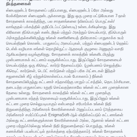
நிபந்தனைகள்
ஸ்பைஹன்டர் சோதனைப் பதிப்பானது, ஸ்பைஹன்டர் ப்ரோ அல்லது
மேக்கிற்கான ஸ்பைஹன்டருக்கானது. இது ஒரு முறை மட்டுமேயான 7-நாள்
சோதனைக் காலத்திற்கு, பல சாதனங்களை (விளம்பரப் பொருட்கள்/
வாங்குதல் பக்கத்தில் குறிப்பிடப்பட்டுள்ளபடி) உள்ளடக்கியுள்ளது. இது
விரிவான தீம்பொருள் கண்டறிதல் மற்றும் அகற்றும் செயல்பாடு, தீம்பொருள்
அச்சுறுத்தல்களிலிருந்து உங்கள் கணினியைத் தீவிரமாகப் பாதுகாக்க உயர்
செயல்திறன் கொண்ட பாதுகாப்பு அமைப்புகள், மற்றும் ஸ்பைஹன்டர் ஹெல்ப்
டெஸ்க் வழியாக எங்கள் தொழில்நுட்ப ஆதரவுக் குழுவை அணுகும் வசதி
ஆகியவற்றை வழங்குகிறது. சோதனைக் காலத்தில் உங்களிடமிருந்து
முன்பணமாகக் கட்டணம் வசூலிக்கப்படாது, இருப்பினும் சோதனையைச்
செயல்படுத்த ஒரு கிரெடிட் கார்டு தேவைப்படும். (முன்பணம் செலுத்திய
கிரெடிட் கார்டுகள், டெபிட் கார்டுகள் மற்றும் பரிசு அட்டைகள் இந்தச்
சலுகையின் கீழ் ஏற்றுக்கொள்ளப்படாமல் போகலாம்.) நீங்கள்
சோதனையிலிருந்து கட்டணச் சந்தாவிற்கு மாறும் பட்சத்தில், தொடர்ச்சியான,
தடையற்ற பாதுகாப்பை உறுதி செய்வதற்காகவே உங்கள் கட்டண முறைக்கான
தேவை உள்ளது. சோதனைக் காலத்தில் உங்கள் கட்டண முறைக்கு
முன்பணமாக எந்தத் தொகையும் வசூலிக்கப்படாது, இருப்பினும் உங்கள்
கட்டண முறை செல்லுபடியாகும் என்பதைச் சரிபார்க்க உங்கள் நிதி
நிறுவனத்திற்கு அங்கீகாரக் கோரிக்கைகள் அனுப்பப்படலாம் (அத்தகைய
அங்கீகாரச் சமர்ப்பிப்புகள் EnigmaSoft-ஆல் விதிக்கப்படும் கட்டணங்கள்
அல்லது கட்டணங்களுக்கான கோரிக்கைகள் அல்ல, ஆனால் உங்கள் கட்டண
முறை மற்றும்/அல்லது உங்கள் நிதி நிறுவனத்தைப் பொறுத்து, உங்கள்
கணக்கின் பயன்பாட்டில் தாக்கத்தை ஏற்படுத்தலாம்). உங்கள் சோதனைக்