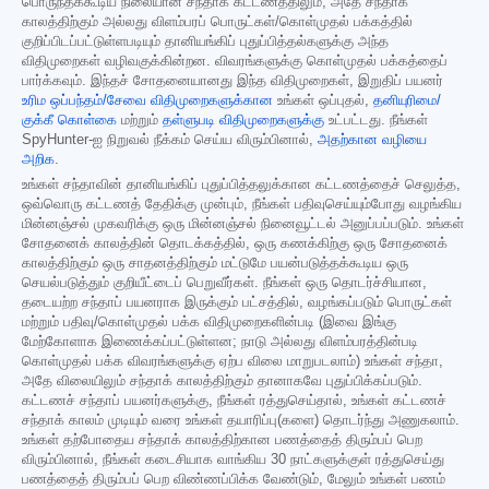
பொருந்தக்கூடிய நிலையான சந்தாக் கட்டணத்திலும், அதே சந்தாக்
காலத்திற்கும் அல்லது விளம்பரப் பொருட்கள்/கொள்முதல் பக்கத்தில்
குறிப்பிடப்பட்டுள்ளபடியும் தானியங்கிப் புதுப்பித்தல்களுக்கு அந்த
விதிமுறைகள் வழிவகுக்கின்றன. விவரங்களுக்கு கொள்முதல் பக்கத்தைப்
பார்க்கவும். இந்தச் சோதனையானது இந்த விதிமுறைகள், இறுதிப் பயனர்
உரிம ஒப்பந்தம்/சேவை விதிமுறைகளுக்கான
உங்கள் ஒப்புதல்,
தனியுரிமை/
குக்கீ கொள்கை
மற்றும்
தள்ளுபடி விதிமுறைகளுக்கு
உட்பட்டது. நீங்கள்
SpyHunter-ஐ நிறுவல் நீக்கம் செய்ய விரும்பினால்,
அதற்கான வழியை
அறிக
.
உங்கள் சந்தாவின் தானியங்கிப் புதுப்பித்தலுக்கான கட்டணத்தைச் செலுத்த,
ஒவ்வொரு கட்டணத் தேதிக்கு முன்பும், நீங்கள் பதிவுசெய்யும்போது வழங்கிய
மின்னஞ்சல் முகவரிக்கு ஒரு மின்னஞ்சல் நினைவூட்டல் அனுப்பப்படும். உங்கள்
சோதனைக் காலத்தின் தொடக்கத்தில், ஒரு கணக்கிற்கு ஒரு சோதனைக்
காலத்திற்கும் ஒரு சாதனத்திற்கும் மட்டுமே பயன்படுத்தக்கூடிய ஒரு
செயல்படுத்தும் குறியீட்டைப் பெறுவீர்கள். நீங்கள் ஒரு தொடர்ச்சியான,
தடையற்ற சந்தாப் பயனராக இருக்கும் பட்சத்தில், வழங்கப்படும் பொருட்கள்
மற்றும் பதிவு/கொள்முதல் பக்க விதிமுறைகளின்படி (இவை இங்கு
மேற்கோளாக இணைக்கப்பட்டுள்ளன; நாடு அல்லது விளம்பரத்தின்படி
கொள்முதல் பக்க விவரங்களுக்கு ஏற்ப விலை மாறுபடலாம்) உங்கள் சந்தா,
அதே விலையிலும் சந்தாக் காலத்திற்கும் தானாகவே புதுப்பிக்கப்படும்.
கட்டணச் சந்தாப் பயனர்களுக்கு, நீங்கள் ரத்துசெய்தால், உங்கள் கட்டணச்
சந்தாக் காலம் முடியும் வரை உங்கள் தயாரிப்பு(களை) தொடர்ந்து அணுகலாம்.
உங்கள் தற்போதைய சந்தாக் காலத்திற்கான பணத்தைத் திரும்பப் பெற
விரும்பினால், நீங்கள் கடைசியாக வாங்கிய 30 நாட்களுக்குள் ரத்துசெய்து
பணத்தைத் திரும்பப் பெற விண்ணப்பிக்க வேண்டும், மேலும் உங்கள் பணம்