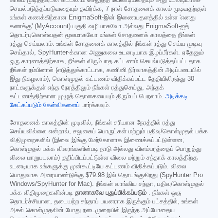
காலம் முடிந்தவுடன் கட்டணம் செலுத்த வேண்டியதையும் அது உடனடியாகச்
செயல்படுத்தப்படுவதையும் தவிர்க்க, 7-நாள் சோதனைக் காலம் முடிவதற்குள்
உங்கள் கணக்கிற்கான EnigmaSoft-இன் இணையதளத்தில் உள்ள 'எனது
கணக்கு' (MyAccount) பகுதி வழியாகவோ அல்லது EnigmaSoft-ஐத்
தொடர்புகொள்வதன் மூலமாகவோ உங்கள் சோதனைக் காலத்தை நீங்கள்
ரத்து செய்யலாம். உங்கள் சோதனைக் காலத்தில் நீங்கள் ரத்து செய்ய முடிவு
செய்தால், SpyHunter-க்கான அணுகலை உடனடியாக இழப்பீர்கள். ஏதேனும்
ஒரு காரணத்திற்காக, நீங்கள் விரும்பாத கட்டணம் செயல்படுத்தப்பட்டதாக
நீங்கள் நம்பினால் (எடுத்துக்காட்டாக, கணினி நிர்வாகத்தின் அடிப்படையில்
இது நிகழலாம்), கொள்முதல் கட்டணம் விதிக்கப்பட்ட தேதியிலிருந்து 30
நாட்களுக்குள் எந்த நேரத்திலும் நீங்கள் ரத்துசெய்து, அந்தக்
கட்டணத்திற்கான முழுத் தொகையையும் திரும்பப் பெறலாம்.
அடிக்கடி
கேட்கப்படும் கேள்விகளைப்
பார்க்கவும்.
சோதனைக் காலத்தின் முடிவில், நீங்கள் சரியான நேரத்தில் ரத்து
செய்யவில்லை என்றால், சலுகைப் பொருட்கள் மற்றும் பதிவு/கொள்முதல் பக்க
விதிமுறைகளில் (இவை இங்கு மேற்கோளாக இணைக்கப்பட்டுள்ளன;
கொள்முதல் பக்க விவரங்களின்படி நாடு அல்லது விளம்பரத்தைப் பொறுத்து
விலை மாறுபடலாம்) குறிப்பிடப்பட்டுள்ள விலை மற்றும் சந்தாக் காலத்திற்கு
உடனடியாக உங்களுக்கு முன்கூட்டியே கட்டணம் விதிக்கப்படும். விலை
பொதுவாக அரையாண்டுக்கு
$79.98
இல் தொடங்குகிறது (SpyHunter Pro
Windows/SpyHunter for Mac). நீங்கள் வாங்கிய சந்தா, பதிவு/கொள்முதல்
பக்க விதிமுறைகளின்படி
தானாகவே புதுப்பிக்கப்படும்
. நீங்கள் ஒரு
தொடர்ச்சியான, தடையற்ற சந்தாப் பயனராக இருக்கும் பட்சத்தில், உங்கள்
அசல் கொள்முதலின் போது நடைமுறையில் இருந்த அப்போதைய