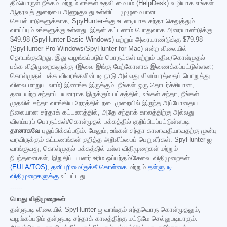
தீம்பொருள் நீக்கம் மற்றும் எங்கள் உதவி மையம் (HelpDesk) வழியாக எங்கள்
ஆதரவுத் துறையை அணுகுவது உள்ளிட்ட முழுமையான
செயல்பாடுகளுக்காக, SpyHunter-க்கு உடனடியாக சந்தா செலுத்தும்
வாய்ப்பும் உங்களுக்கு உள்ளது. இதன் கட்டணம் பொதுவாக அரையாண்டுக்கு
$49.98
(SpyHunter Basic Windows) மற்றும் அரையாண்டுக்கு
$79.98
(SpyHunter Pro Windows/SpyHunter for Mac) என்ற விலையில்
தொடங்குகிறது. இது வழங்கப்படும் பொருட்கள் மற்றும் பதிவு/கொள்முதல்
பக்க விதிமுறைகளுக்கு (இவை இங்கு மேற்கோளாக இணைக்கப்பட்டுள்ளன;
கொள்முதல் பக்க விவரங்களின்படி நாடு அல்லது விளம்பரத்தைப் பொறுத்து
விலை மாறுபடலாம்) இணங்க இருக்கும். நீங்கள் ஒரு தொடர்ச்சியான,
தடையற்ற சந்தாப் பயனராக இருக்கும் பட்சத்தில், உங்கள் சந்தா, நீங்கள்
முதலில் சந்தா வாங்கிய நேரத்தில் நடைமுறையில் இருந்த அப்போதைய
நிலையான சந்தாக் கட்டணத்தில், அதே சந்தாக் காலத்திற்கு அல்லது
விளம்பரப் பொருட்கள்/கொள்முதல் பக்கத்தில் குறிப்பிடப்பட்டுள்ளபடி
தானாகவே
புதுப்பிக்கப்படும். மேலும், உங்கள் சந்தா காலாவதியாவதற்கு முன்பு
வரவிருக்கும் கட்டணங்கள் குறித்த அறிவிப்பைப் பெறுவீர்கள். SpyHunter-ஐ
வாங்குவது, கொள்முதல் பக்கத்தில் உள்ள விதிமுறைகள் மற்றும்
நிபந்தனைகள், இறுதிப் பயனர் உரிம ஒப்பந்தம்/சேவை விதிமுறைகள்
(EULA/TOS)
,
தனியுரிமை/குக்கீ கொள்கை
மற்றும்
தள்ளுபடி
விதிமுறைகளுக்கு
உட்பட்டது.
------
பொது விதிமுறைகள்
தள்ளுபடி விலையில் SpyHunter-ஐ வாங்கும் எந்தவொரு கொள்முதலும்,
வழங்கப்படும் தள்ளுபடி சந்தாக் காலத்திற்கு மட்டுமே செல்லுபடியாகும்.