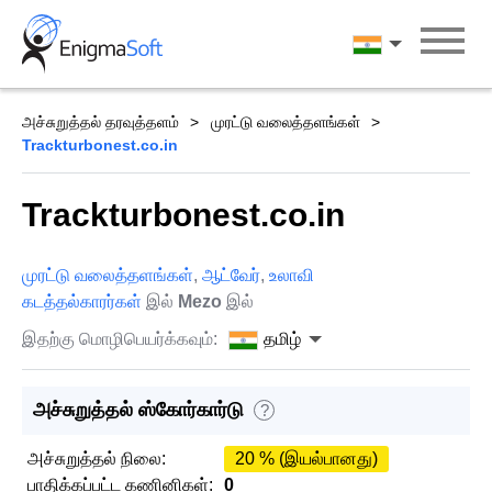
Skip
to
தமிழ்
content
அச்சுறுத்தல் தரவுத்தளம்
முரட்டு வலைத்தளங்கள்
Trackturbonest.co.in
Trackturbonest.co.in
முரட்டு வலைத்தளங்கள்
,
ஆட்வேர்
,
உலாவி
கடத்தல்காரர்கள்
இல்
Mezo
இல்
இதற்கு மொழிபெயர்க்கவும்:
தமிழ்
அச்சுறுத்தல் ஸ்கோர்கார்டு
?
அச்சுறுத்தல் நிலை:
20 % (இயல்பானது)
பாதிக்கப்பட்ட கணினிகள்:
0