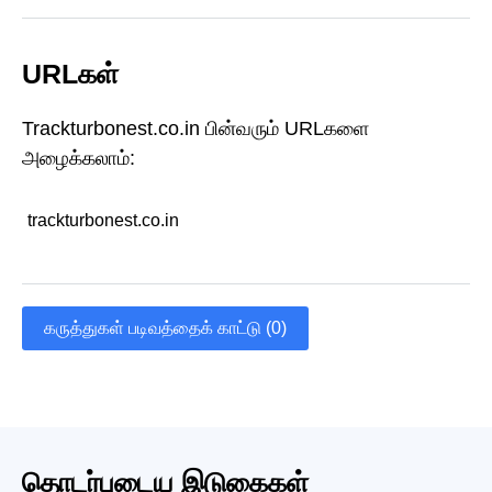
URLகள்
Trackturbonest.co.in பின்வரும் URLகளை
அழைக்கலாம்:
trackturbonest.co.in
கருத்துகள் படிவத்தைக் காட்டு (0)
தொடர்புடைய இடுகைகள்