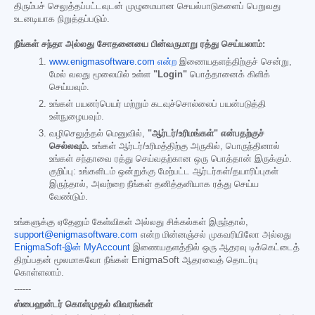
திரும்பச் செலுத்தப்பட்டவுடன் முழுமையான செயல்பாடுகளைப் பெறுவது
உடனடியாக நிறுத்தப்படும்.
நீங்கள் சந்தா அல்லது சோதனையை பின்வருமாறு ரத்து செய்யலாம்:
www.enigmasoftware.com என்ற
இணையதளத்திற்குச் சென்று,
மேல் வலது மூலையில் உள்ள
"Login"
பொத்தானைக் கிளிக்
செய்யவும்.
உங்கள் பயனர்பெயர் மற்றும் கடவுச்சொல்லைப் பயன்படுத்தி
உள்நுழையவும்.
வழிசெலுத்தல் மெனுவில்,
"ஆர்டர்/உரிமங்கள்" என்பதற்குச்
செல்லவும்.
உங்கள் ஆர்டர்/உரிமத்திற்கு அருகில், பொருந்தினால்
உங்கள் சந்தாவை ரத்து செய்வதற்கான ஒரு பொத்தான் இருக்கும்.
குறிப்பு: உங்களிடம் ஒன்றுக்கு மேற்பட்ட ஆர்டர்கள்/தயாரிப்புகள்
இருந்தால், அவற்றை நீங்கள் தனித்தனியாக ரத்து செய்ய
வேண்டும்.
உங்களுக்கு ஏதேனும் கேள்விகள் அல்லது சிக்கல்கள் இருந்தால்,
support@enigmasoftware.com
என்ற மின்னஞ்சல் முகவரியிலோ அல்லது
EnigmaSoft-இன் MyAccount
இணையதளத்தில் ஒரு ஆதரவு டிக்கெட்டைத்
திறப்பதன் மூலமாகவோ நீங்கள் EnigmaSoft ஆதரவைத் தொடர்பு
கொள்ளலாம்.
------
ஸ்பைஹன்டர் கொள்முதல் விவரங்கள்