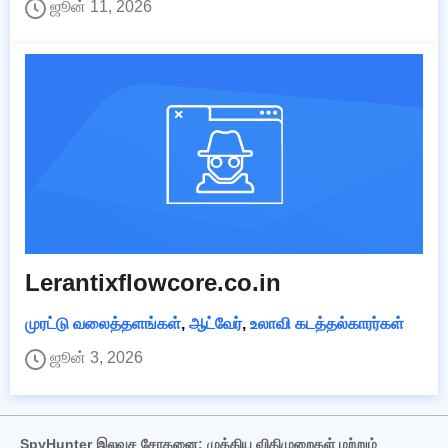
ஜூன் 11, 2026
Lerantixflowcore.co.in
முரட்டு வலைத்தளங்கள்
,
ஆட்வேர்
,
உலாவி கடத்தல்காரர்கள்
ஜூன் 3, 2026
SpyHunter இலவச சோதனை: முக்கிய விதிமுறைகள் மற்றும்