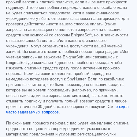
пробной версии к платной подписке, если вы решите приобрести
подписку. В течение пробного периода с вашего способа оплаты
не будет списываться предоплата, хотя в ваше финансовое
учреждение могут быть отправлены запросы на авторизацию для
проверки действительности вашего способа оплаты (такие
запросы на авторизацию не являются запросами на списание
средств или комиссий со стороны EnigmaSoft, но, в зависимости
от вашего способа оплаты и/или вашего финансового
учреждения, могут отразиться на доступности вашей учетной
записи). Вы можете отменить пробный период через раздел «Моя
учетная запись» на веб-сайте EnigmaSoft или связавшись с
EnigmaSoft до окончания 7-дневного пробного периода, чтобы
избежать списания средств сразу после истечения пробного
периода. Если вы решите отменить пробный период, вы
немедленно потеряете доступ к SpyHunter. Если по какой-либо
причине вы считаете, что было произведено списание средств,
которое вы не хотели производить (например, по причинам,
связанным с администрированием системы), вы также можете
отменить подписку и получить полный возврат средств в любое
время в течение 30 дней с даты совершения покупки. См.
раздел
часто задаваемых вопросов
.
По окончании пробного периода с вас будет немедленно списана
предоплата по цене и за период подписки, указанным в
материалах предложения и условиях регистрации/покупки