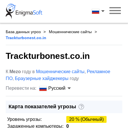
Skip
to
Русский
content
База данных угроз
Мошеннические сайты
Trackturbonest.co.in
Trackturbonest.co.in
К
Mezo
году в
Мошеннические сайты
,
Рекламное
ПО
,
Браузерные хайджекеры
году
Перевести на:
Русский
Карта показателей угрозы
?
Уровень угрозы:
20 % (Обычный)
Зараженные компьютеры:
0