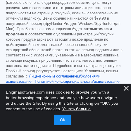
(которые включены сюда посредством ссылки; цены могут
различаться в зависимости от страны или акции, согласно
подробностям на странице покупки), если вы своевременно не
отменили подписку. Цены обычно начинаются от
$79.98
в
полугодовой период (SpyHunter Pro для Windows/SpyHunter для
Mac). Приобретенная вами подписка будет
автоматически
продлена
в соответствии с условиями регистрации/покупки,
которые предусматривают автоматическое продление по
действующей на момент вашей первоначальной покупки
стандартной абонентской плате на тот же период подписки или в
соответствии с условиями, указанными в материалах акции/на
странице покупки, при условии, что вы являетесь постоянным
пользователем подписки. Подробности см. на странице покупки.
Пробный период регулируется настоящими Условиями, вашим
согласием с
Лицензионным соглашением/Условиями
использования
,
Политикой конфиденциальности/использования
файлов cookie
и
Условиями скидки
. Если вы хотите удалить
Enigmasoftware.com uses cookies to provide you with a
SpyHunter,
узнайте, как это сделать
.
better browsing experience and analyze how users navigate
Для оплаты автоматического продления подписки перед каждой
and utilize the Site. By using this Site or clicking on "OK", you
датой платежа на указанный вами при регистрации адрес
consent to the use of cookies.
Узнать больше
.
электронной почты будет отправлено напоминание. В начале
пробного периода вы получите код активации, который можно
использовать только в течение одного пробного периода и только
на одном устройстве на учетную запись. Ваша подписка будет
автоматически продлеваться по цене и на период подписки в