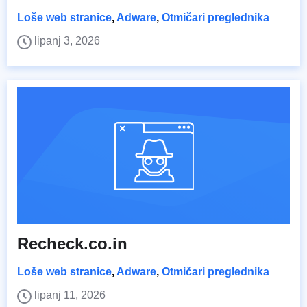
Loše web stranice
,
Adware
,
Otmičari preglednika
lipanj 3, 2026
Recheck.co.in
Loše web stranice
,
Adware
,
Otmičari preglednika
lipanj 11, 2026