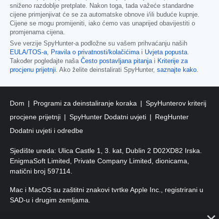
sniženo razdoblje pretplate. Nakon toga, tada važeće standardne
cijene primjenjivat će se za automatske obnove i/ili buduće kupnje.
Cijene se mogu promijeniti, iako ćemo vas unaprijed obavijestiti o
promjenama cijena.
Sve verzije SpyHunter-a podložne su vašem prihvaćanju naših
EULA/TOS-a
,
Pravila o privatnosti/kolačićima
i
Uvjeta popusta
.
Također pogledajte naša
Često postavljana pitanja
i
Kriterije za
procjenu prijetnji
. Ako želite deinstalirati SpyHunter,
saznajte kako
.
Dom
Programi za deinstaliranje koraka
SpyHunterov kriterij
procjene prijetnji
SpyHunter Dodatni uvjeti
RegHunter
Dodatni uvjeti i odredbe
Sjedište ureda: Ulica Castle 1, 3. kat, Dublin 2 D02XD82 Irska.
EnigmaSoft Limited, Private Company Limited, dionicama,
matični broj 597114.
Mac i MacOS su zaštitni znakovi tvrtke Apple Inc., registrirani u
SAD-u i drugim zemljama.
Autorska prava 2016-
2026
. EnigmaSoft doo Sva prava