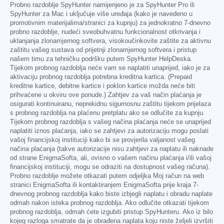
Probno razdoblje SpyHunter namijenjeno je za SpyHunter Pro ili
SpyHunter za Mac i uključuje više uređaja (kako je navedeno u
promotivnim materijalima/stranici za kupnju) za jednokratno 7-dnevno
probno razdoblje, nudeći sveobuhvatnu funkcionalnost otkrivanja i
uklanjanja zlonamjernog softvera, visokoučinkovite zaštite za aktivnu
zaštitu vašeg sustava od prijetnji zlonamjernog softvera i pristup
našem timu za tehničku podršku putem SpyHunter HelpDeska.
Tijekom probnog razdoblja neće vam se naplatiti unaprijed, iako je za
aktivaciju probnog razdoblja potrebna kreditna kartica. (Prepaid
kreditne kartice, debitne kartice i poklon kartice možda neće biti
prihvaćene u okviru ove ponude.) Zahtjev za vaš način plaćanja je
osigurati kontinuiranu, neprekidnu sigurnosnu zaštitu tijekom prijelaza
s probnog razdoblja na plaćenu pretplatu ako se odlučite za kupnju.
Tijekom probnog razdoblja s vašeg načina plaćanja neće se unaprijed
naplatiti iznos plaćanja, iako se zahtjevi za autorizaciju mogu poslati
vašoj financijskoj instituciji kako bi se provjerila valjanost vašeg
načina plaćanja (takve autorizacije nisu zahtjevi za naplatu ili naknade
od strane EnigmaSofta, ali, ovisno o vašem načinu plaćanja i/ili vašoj
financijskoj instituciji, mogu se odraziti na dostupnost vašeg računa).
Probno razdoblje možete otkazati putem odjeljka Moj račun na web
stranici EnigmaSofta ili kontaktiranjem EnigmaSofta prije kraja 7-
dnevnog probnog razdoblja kako biste izbjegli naplatu i obradu naplate
odmah nakon isteka probnog razdoblja. Ako odlučite otkazati tijekom
probnog razdoblja, odmah ćete izgubiti pristup SpyHunteru. Ako iz bilo
kojeg razloga smatrate da je obrađena naplata koju niste željeli izvršiti