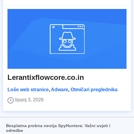
Lerantixflowcore.co.in
Loše web stranice
,
Adware
,
Otmičari preglednika
lipanj 3, 2026
Besplatna probna verzija SpyHuntera: Važni uvjeti i
odredbe