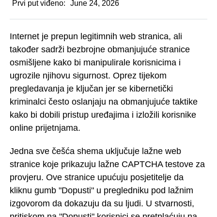
Prvi put viđeno:
June 24, 2026
Internet je prepun legitimnih web stranica, ali
također sadrži bezbrojne obmanjujuće stranice
osmišljene kako bi manipulirale korisnicima i
ugrozile njihovu sigurnost. Oprez tijekom
pregledavanja je ključan jer se kibernetički
kriminalci često oslanjaju na obmanjujuće taktike
kako bi dobili pristup uređajima i izložili korisnike
online prijetnjama.
Jedna sve češća shema uključuje lažne web
stranice koje prikazuju lažne CAPTCHA testove za
provjeru. Ove stranice upućuju posjetitelje da
kliknu gumb "Dopusti" u pregledniku pod lažnim
izgovorom da dokazuju da su ljudi. U stvarnosti,
pritiskom na "Dopusti" korisnici se pretplaćuju na