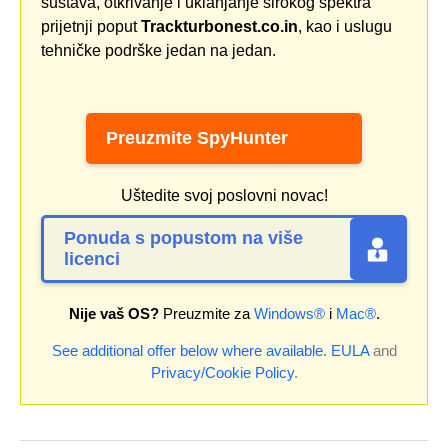
sustava, otkrivanje i uklanjanje širokog spektra
prijetnji poput
Trackturbonest.co.in
, kao i uslugu
tehničke podrške jedan na jedan.
Preuzmite SpyHunter
Uštedite svoj poslovni novac!
Ponuda s popustom na više
licenci
Nije vaš OS?
Preuzmite za
Windows®
i
Mac®
.
See additional offer below where available.
EULA
and
Privacy/Cookie Policy
.