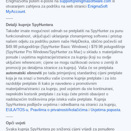
EnigmaSofta putem e-pošte na
support@enigmasoftware.com
ili
otvaranjem zahtjeva za podršku na web stranici
EnigmaSoft
MyAccount
.
------
Detalji kupnje SpyHuntera
Također imate mogućnost odmah se pretplatiti na SpyHunter za punu
funkcionalnost, uključujući uklanjanje zlonamjernog softvera i pristup
našem odjelu za podršku putem naše HelpDeska, obično počevši od
$49.98
polugodišnje (SpyHunter Basic Windows) i
$79.98
polugodišnje
(SpyHunter Pro Windows/SpyHunter za Mac) u skladu s materijalima
ponude i uvjetima registracije/stranice za kupnju (koji su ovdje
uključeni referencom; cijene se mogu razlikovati ovisno o zemlji ili
promociji po detaljima stranice za kupnju). Vaša će se pretplata
automatski obnoviti
po tada primjenjivoj standardnoj cijeni pretplate
koja je na snazi u trenutku vaše izvorne kupnje pretplate i za isto
razdoblje pretplate ili kako je navedeno u promotivnim
materijalima/stranici za kupnju, pod uvjetom da ste kontinuirani,
neprekidni korisnik pretplate i za koju ćete primiti obavijest o
nadolazećim troškovima prije isteka vaše pretplate. Kupnja
SpyHuntera podliježe uvjetima i odredbama na stranici za kupnju,
EULA/TOS-u
,
Pravilima o privatnosti/kolačićima
i
Uvjetima popusta
.
------
Opći uvjeti
Svaka kupnja SpyHuntera po sniženoj cijeni vrijedi za ponuđeno