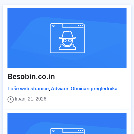
Besobin.co.in
Loše web stranice
,
Adware
,
Otmičari preglednika
lipanj 21, 2026