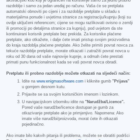
aktivacijski kod koji je ograničen na korištenje samo za jedno probno
razdoblje i samo za jedan uređaj po računu. Vaša će se pretplata
automatski obnoviti po cijeni i za razdoblje pretplate u skladu s
materijalima ponude i uvjetima stranice za registraciju/kupnju (koji su
ovdje uključeni referencom; cijene se mogu razlikovati ovisno o zemlji
ili promociji po detaljima stranice za kupnju), pod uvjetom da ste
kontinuirani korisnik pretplate bez prekida. Za korisnike plaćene
pretplate, ako otkažete, i dalje ćete imati pristup svojim proizvodima
do kraja razdoblja plaćene pretplate. Ako želite primiti povrat novca za
tekuće razdoblje pretplate, morate otkazati i zatražiti povrat novca u
roku od 30 dana od vaše najnovije kupnje, a odmah ćete prestati
primati punu funkcionalnost kada se vaš povrat novca obradi.
Pretplatu ili probno razdoblje možete otkazati na sljedeći način:
Idite na
www.enigmasoftware.com
i kliknite gumb
"Prijava"
u gornjem desnom kutu.
Prijavite se sa svojim korisničkim imenom i lozinkom.
U navigacijskom izborniku idite na
"Narudžba/Licence".
Pored vaše narudžbe/licence dostupan je gumb za
otkazivanje pretplate ako je primjenjivo. Napomena: Ako
imate više narudžbi/proizvoda, morat ćete ih otkazati
pojedinačno.
Ako imate bilo kakvih pitanja ili problema, možete se obratiti podršci