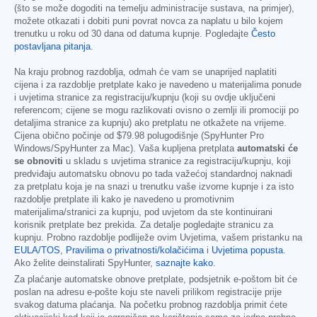
(što se može dogoditi na temelju administracije sustava, na primjer),
možete otkazati i dobiti puni povrat novca za naplatu u bilo kojem
trenutku u roku od 30 dana od datuma kupnje. Pogledajte
Često
postavljana pitanja
.
Na kraju probnog razdoblja, odmah će vam se unaprijed naplatiti
cijena i za razdoblje pretplate kako je navedeno u materijalima ponude
i uvjetima stranice za registraciju/kupnju (koji su ovdje uključeni
referencom; cijene se mogu razlikovati ovisno o zemlji ili promociji po
detaljima stranice za kupnju) ako pretplatu ne otkažete na vrijeme.
Cijena obično počinje od
$79.98
polugodišnje (SpyHunter Pro
Windows/SpyHunter za Mac). Vaša kupljena pretplata
automatski će
se obnoviti
u skladu s uvjetima stranice za registraciju/kupnju, koji
predviđaju automatsku obnovu po tada važećoj standardnoj naknadi
za pretplatu koja je na snazi u trenutku vaše izvorne kupnje i za isto
razdoblje pretplate ili kako je navedeno u promotivnim
materijalima/stranici za kupnju, pod uvjetom da ste kontinuirani
korisnik pretplate bez prekida. Za detalje pogledajte stranicu za
kupnju. Probno razdoblje podliježe ovim Uvjetima, vašem pristanku na
EULA/TOS
,
Pravilima o privatnosti/kolačićima
i
Uvjetima popusta
.
Ako želite deinstalirati SpyHunter,
saznajte kako
.
Za plaćanje automatske obnove pretplate, podsjetnik e-poštom bit će
poslan na adresu e-pošte koju ste naveli prilikom registracije prije
svakog datuma plaćanja. Na početku probnog razdoblja primit ćete