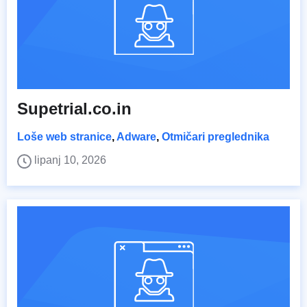
Supetrial.co.in
Loše web stranice
,
Adware
,
Otmičari preglednika
lipanj 10, 2026