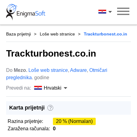
Skip
to
Hrvatski
content
Baza prijetnji
Loše web stranice
Trackturbonest.co.in
Trackturbonest.co.in
Do
Mezo.
Loše web stranice
,
Adware
,
Otmičari
preglednika
. godine
Prevedi na:
Hrvatski
Karta prijetnji
?
Razina prijetnje:
20 % (Normalan)
Zaražena računala:
0