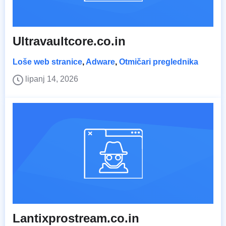
Ultravaultcore.co.in
Loše web stranice
,
Adware
,
Otmičari preglednika
lipanj 14, 2026
Lantixprostream.co.in