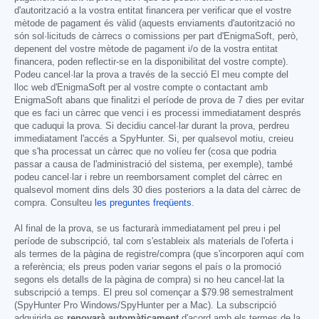
d'autorització a la vostra entitat financera per verificar que el vostre
mètode de pagament és vàlid (aquests enviaments d'autorització no
són sol·licituds de càrrecs o comissions per part d'EnigmaSoft, però,
depenent del vostre mètode de pagament i/o de la vostra entitat
financera, poden reflectir-se en la disponibilitat del vostre compte).
Podeu cancel·lar la prova a través de la secció El meu compte del
lloc web d'EnigmaSoft per al vostre compte o contactant amb
EnigmaSoft abans que finalitzi el període de prova de 7 dies per evitar
que es faci un càrrec que venci i es processi immediatament després
que caduqui la prova. Si decidiu cancel·lar durant la prova, perdreu
immediatament l'accés a SpyHunter. Si, per qualsevol motiu, creieu
que s'ha processat un càrrec que no volíeu fer (cosa que podria
passar a causa de l'administració del sistema, per exemple), també
podeu cancel·lar i rebre un reemborsament complet del càrrec en
qualsevol moment dins dels 30 dies posteriors a la data del càrrec de
compra. Consulteu
les preguntes freqüents
.
Al final de la prova, se us facturarà immediatament pel preu i pel
període de subscripció, tal com s'estableix als materials de l'oferta i
als termes de la pàgina de registre/compra (que s'incorporen aquí com
a referència; els preus poden variar segons el país o la promoció
segons els detalls de la pàgina de compra) si no heu cancel·lat la
subscripció a temps. El preu sol començar a
$79.98
semestralment
(SpyHunter Pro Windows/SpyHunter per a Mac). La subscripció
adquirida es
renovarà automàticament
d'acord amb els termes de la