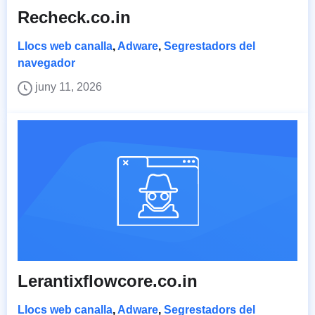
Recheck.co.in
Llocs web canalla
,
Adware
,
Segrestadors del
navegador
juny 11, 2026
Lerantixflowcore.co.in
Llocs web canalla
,
Adware
,
Segrestadors del