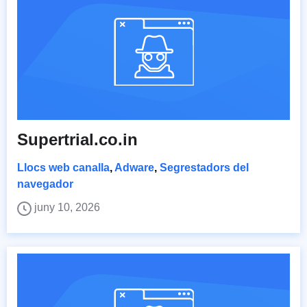
Supertrial.co.in
Llocs web canalla
,
Adware
,
Segrestadors del
navegador
juny 10, 2026