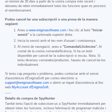
un termini de 30 dies a partir de la vostra compra més recent i
deixareu de rebre immediatament totes les funcions quan es processi
el reemborsament.
Podeu cancel·lar una subscripció o una prova de la manera
següent:
Aneu a
www.enigmasoftware.com
i feu clic al botó
"Iniciar
sessió"
a la cantonada superior dreta.
Inicia la sessió amb el teu nom d'usuari i contrasenya.
Al menú de navegació, aneu a
"Comanda/Llicències".
Al
costat de la vostra comanda/llicència, hi ha un botó
disponible per cancel·lar la subscripció si escau. Nota: Si
teniu diverses comandes/productes, haureu de cancel·lar-los
individualment.
Si teniu cap pregunta o problema, podeu contactar amb el servei
d'assistència d'EnigmaSoft per correu electrònic a
support@enigmasoftware.com
o obrint un tiquet d'assistència al lloc
web
MyAccount d'EnigmaSoft
.
------
Detalls de compra de SpyHunter
També teniu l'opció de subscriure-us a SpyHunter immediatament per
obtenir totes les funcions, inclosa l'eliminació de programari maliciós i