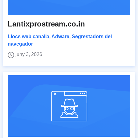
Lantixprostream.co.in
Llocs web canalla
,
Adware
,
Segrestadors del
navegador
juny 3, 2026