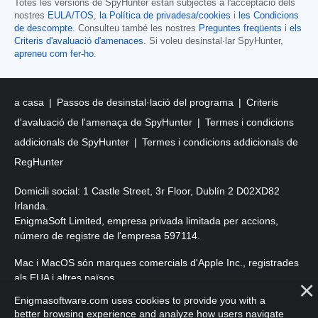
Totes les versions de SpyHunter estan subjectes a l'acceptació dels
nostres
EULA/TOS
,
la Política de privadesa/cookies
i
les Condicions
de descompte
. Consulteu també les nostres
Preguntes freqüents
i
els
Criteris d'avaluació d'amenaces
. Si voleu desinstal·lar SpyHunter,
apreneu com fer-ho
.
a casa
Passos de desinstal·lació del programa
Criteris
d'avaluació de l'amenaça de SpyHunter
Termes i condicions
addicionals de SpyHunter
Termes i condicions addicionals de
RegHunter
Domicili social: 1 Castle Street, 3r Floor, Dublín 2 D02XD82
Irlanda.
EnigmaSoft Limited, empresa privada limitada per accions,
número de registre de l'empresa 597114.
Mac i MacOS són marques comercials d'Apple Inc., registrades
als EUA i altres països.
Enigmasoftware.com uses cookies to provide you with a
Copyright 2016-
2026
. EnigmaSoft Ltd. Tots els drets reservats.
better browsing experience and analyze how users navigate