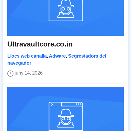
Ultravaultcore.co.in
Llocs web canalla
,
Adware
,
Segrestadors del
navegador
juny 14, 2026