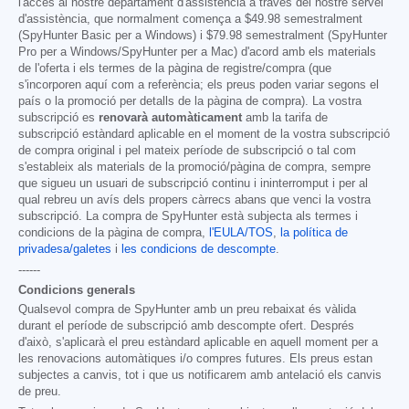
l'accés al nostre departament d'assistència a través del nostre servei
d'assistència, que normalment comença a
$49.98
semestralment
(SpyHunter Basic per a Windows) i
$79.98
semestralment (SpyHunter
Pro per a Windows/SpyHunter per a Mac) d'acord amb els materials
de l'oferta i els termes de la pàgina de registre/compra (que
s'incorporen aquí com a referència; els preus poden variar segons el
país o la promoció per detalls de la pàgina de compra). La vostra
subscripció es
renovarà automàticament
amb la tarifa de
subscripció estàndard aplicable en el moment de la vostra subscripció
de compra original i pel mateix període de subscripció o tal com
s'estableix als materials de la promoció/pàgina de compra, sempre
que sigueu un usuari de subscripció continu i ininterromput i per al
qual rebreu un avís dels propers càrrecs abans que venci la vostra
subscripció. La compra de SpyHunter està subjecta als termes i
condicions de la pàgina de compra,
l'EULA/TOS
,
la política de
privadesa/galetes
i
les condicions de descompte
.
------
Condicions generals
Qualsevol compra de SpyHunter amb un preu rebaixat és vàlida
durant el període de subscripció amb descompte ofert. Després
d'això, s'aplicarà el preu estàndard aplicable en aquell moment per a
les renovacions automàtiques i/o compres futures. Els preus estan
subjectes a canvis, tot i que us notificarem amb antelació els canvis
de preu.