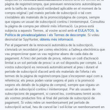
pàgina de registre/compra, que preveuen renovacions automàtiques
amb la tarifa de subscripció estàndard aplicable en el moment de la
compra original i pel mateix període de subscripció o tal com
s'estableix als materials de la promoció/pàgina de compra, sempre
que sigueu un usuari de subscripció continu i ininterromput. Consulteu
la pàgina de compra per obtenir més informació. La prova està
subjecta a aquests Termes, al vostre acord amb
el EULA/TOS
,
la
Política de privadesa/galetes
i
els Termes de descompte
. Si voleu
desinstal·lar SpyHunter,
obteniu més informació
.
Per al pagament de la renovació automàtica de la subscripció,
s'enviarà un recordatori per correu electrònic a l'adreça electrònica que
vau proporcionar quan us vau registrar abans de cada data de
pagament. A l'inici del període de prova, rebreu un codi d'activació
limitat a un sol període de prova i a un sol dispositiu per compte. La
vostra subscripció es renovarà automàticament al preu i durant el
període de subscripció d'acord amb els materials de l'oferta i els
termes de la pàgina de registre/compra (que s'incorporen aquí com a
referència; els preus poden variar segons el país o la promoció
segons els detalls de la pàgina de compra), sempre que sigueu un
usuari de subscripció continu i ininterromput. Per als usuaris de
subscripcions de pagament, si cancel·leu, continuareu tenint accés
als vostres productes fins al final del període de subscripció de
pagament. Si voleu rebre un reemborsament pel període de
subscripció actual, heu de cancel·lar i sol·licitar un reemborsament en