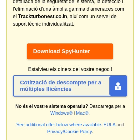
detallada de la seguretat del sistema, la detecció i
l'eliminació d'una àmplia gamma d'amenaces com
el
Trackturbonest.co.in
, així com un servei de
suport tècnic individualitzat.
Download SpyHunter
Estalvieu els diners del vostre negoci!
Cotització de descompte per a
múltiples llicències
No és el vostre sistema operatiu?
Descarrega per a
Windows®
i
Mac®
.
See additional offer below where available.
EULA
and
Privacy/Cookie Policy
.