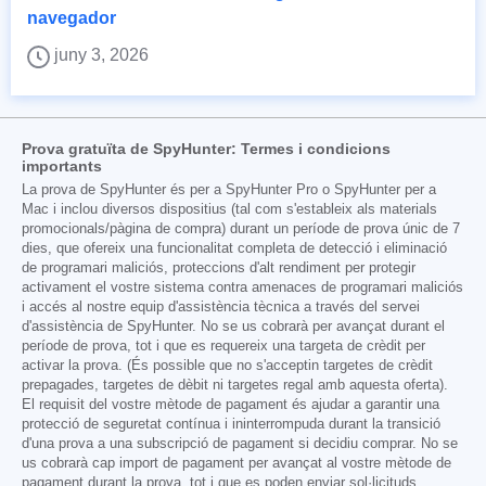
navegador
juny 3, 2026
Prova gratuïta de SpyHunter: Termes i condicions
importants
La prova de SpyHunter és per a SpyHunter Pro o SpyHunter per a
Mac i inclou diversos dispositius (tal com s'estableix als materials
promocionals/pàgina de compra) durant un període de prova únic de 7
dies, que ofereix una funcionalitat completa de detecció i eliminació
de programari maliciós, proteccions d'alt rendiment per protegir
activament el vostre sistema contra amenaces de programari maliciós
i accés al nostre equip d'assistència tècnica a través del servei
d'assistència de SpyHunter. No se us cobrarà per avançat durant el
període de prova, tot i que es requereix una targeta de crèdit per
activar la prova. (És possible que no s'acceptin targetes de crèdit
prepagades, targetes de dèbit ni targetes regal amb aquesta oferta).
El requisit del vostre mètode de pagament és ajudar a garantir una
protecció de seguretat contínua i ininterrompuda durant la transició
d'una prova a una subscripció de pagament si decidiu comprar. No se
us cobrarà cap import de pagament per avançat al vostre mètode de
pagament durant la prova, tot i que es poden enviar sol·licituds