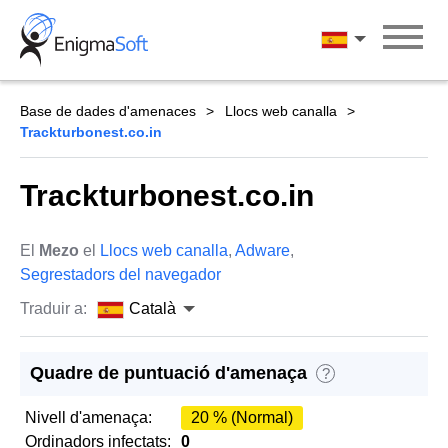
Skip
to
Català
content
Base de dades d'amenaces
Llocs web canalla
Trackturbonest.co.in
Trackturbonest.co.in
El
Mezo
el
Llocs web canalla
,
Adware
,
Segrestadors del navegador
Traduir a:
Català
Quadre de puntuació d'amenaça
?
Nivell d'amenaça:
20 % (Normal)
Ordinadors infectats:
0