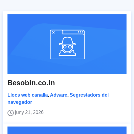
Besobin.co.in
Llocs web canalla
,
Adware
,
Segrestadors del
navegador
juny 21, 2026