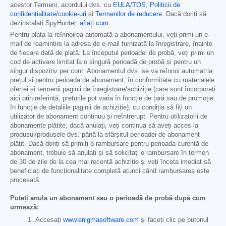
acestor Termeni, acordului dvs. cu
EULA/TOS
,
Politicii de
confidențialitate/cookie-uri
și
Termenilor de reducere
. Dacă doriți să
dezinstalați SpyHunter,
aflați cum
.
Pentru plata la reînnoirea automată a abonamentului, veți primi un e-
mail de reamintire la adresa de e-mail furnizată la înregistrare, înainte
de fiecare dată de plată. La începutul perioadei de probă, veți primi un
cod de activare limitat la o singură perioadă de probă și pentru un
singur dispozitiv per cont. Abonamentul dvs. se va reînnoi automat la
prețul și pentru perioada de abonament, în conformitate cu materialele
ofertei și termenii paginii de înregistrare/achiziție (care sunt încorporați
aici prin referință; prețurile pot varia în funcție de țară sau de promoție,
în funcție de detaliile paginii de achiziție), cu condiția să fiți un
utilizator de abonament continuu și neîntrerupt. Pentru utilizatorii de
abonamente plătite, dacă anulați, veți continua să aveți acces la
produsul/produsele dvs. până la sfârșitul perioadei de abonament
plătit. Dacă doriți să primiți o rambursare pentru perioada curentă de
abonament, trebuie să anulați și să solicitați o rambursare în termen
de 30 de zile de la cea mai recentă achiziție și veți înceta imediat să
beneficiați de funcționalitate completă atunci când rambursarea este
procesată.
Puteți anula un abonament sau o perioadă de probă după cum
urmează:
Accesați
www.enigmasoftware.com
și faceți clic pe butonul