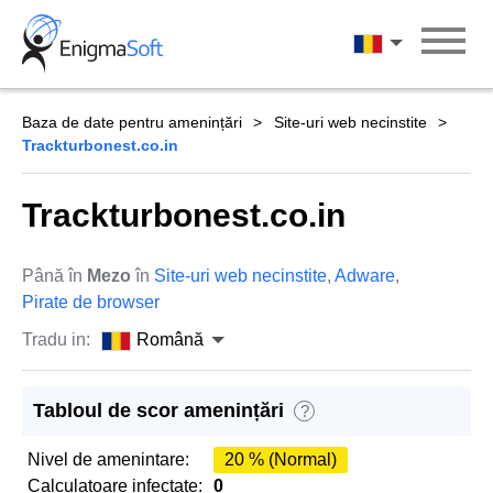
Skip
to
Română
content
Baza de date pentru amenințări
Site-uri web necinstite
Trackturbonest.co.in
Trackturbonest.co.in
Până în
Mezo
în
Site-uri web necinstite
,
Adware
,
Pirate de browser
Tradu in:
Română
Tabloul de scor amenințări
?
Nivel de amenintare:
20 % (Normal)
Calculatoare infectate:
0