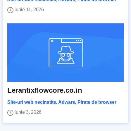
iunie 11, 2026
Lerantixflowcore.co.in
Site-uri web necinstite
,
Adware
,
Pirate de browser
iunie 3, 2026