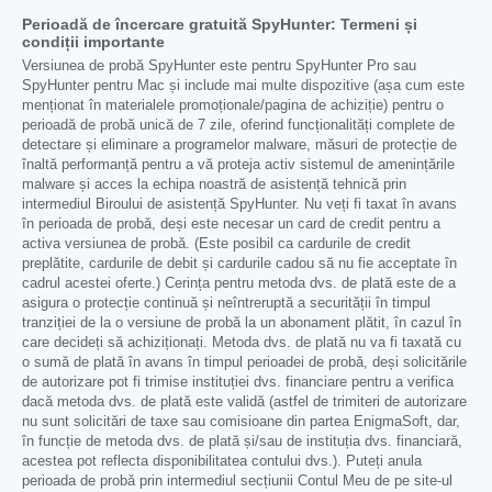
Perioadă de încercare gratuită SpyHunter: Termeni și
condiții importante
Versiunea de probă SpyHunter este pentru SpyHunter Pro sau
SpyHunter pentru Mac și include mai multe dispozitive (așa cum este
menționat în materialele promoționale/pagina de achiziție) pentru o
perioadă de probă unică de 7 zile, oferind funcționalități complete de
detectare și eliminare a programelor malware, măsuri de protecție de
înaltă performanță pentru a vă proteja activ sistemul de amenințările
malware și acces la echipa noastră de asistență tehnică prin
intermediul Biroului de asistență SpyHunter. Nu veți fi taxat în avans
în perioada de probă, deși este necesar un card de credit pentru a
activa versiunea de probă. (Este posibil ca cardurile de credit
preplătite, cardurile de debit și cardurile cadou să nu fie acceptate în
cadrul acestei oferte.) Cerința pentru metoda dvs. de plată este de a
asigura o protecție continuă și neîntreruptă a securității în timpul
tranziției de la o versiune de probă la un abonament plătit, în cazul în
care decideți să achiziționați. Metoda dvs. de plată nu va fi taxată cu
o sumă de plată în avans în timpul perioadei de probă, deși solicitările
de autorizare pot fi trimise instituției dvs. financiare pentru a verifica
dacă metoda dvs. de plată este validă (astfel de trimiteri de autorizare
nu sunt solicitări de taxe sau comisioane din partea EnigmaSoft, dar,
în funcție de metoda dvs. de plată și/sau de instituția dvs. financiară,
acestea pot reflecta disponibilitatea contului dvs.). Puteți anula
perioada de probă prin intermediul secțiunii Contul Meu de pe site-ul