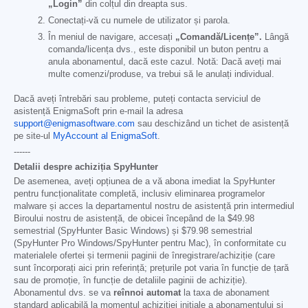
„Login”
din colțul din dreapta sus.
Conectați-vă cu numele de utilizator și parola.
În meniul de navigare, accesați
„Comandă/Licențe”.
Lângă
comanda/licența dvs., este disponibil un buton pentru a
anula abonamentul, dacă este cazul. Notă: Dacă aveți mai
multe comenzi/produse, va trebui să le anulați individual.
Dacă aveți întrebări sau probleme, puteți contacta serviciul de
asistență EnigmaSoft prin e-mail la adresa
support@enigmasoftware.com
sau deschizând un tichet de asistență
pe site-ul
MyAccount al EnigmaSoft
.
------
Detalii despre achiziția SpyHunter
De asemenea, aveți opțiunea de a vă abona imediat la SpyHunter
pentru funcționalitate completă, inclusiv eliminarea programelor
malware și acces la departamentul nostru de asistență prin intermediul
Biroului nostru de asistență, de obicei începând de la
$49.98
semestrial (SpyHunter Basic Windows) și
$79.98
semestrial
(SpyHunter Pro Windows/SpyHunter pentru Mac), în conformitate cu
materialele ofertei și termenii paginii de înregistrare/achiziție (care
sunt încorporați aici prin referință; prețurile pot varia în funcție de țară
sau de promoție, în funcție de detaliile paginii de achiziție).
Abonamentul dvs. se va
reînnoi automat
la taxa de abonament
standard aplicabilă la momentul achiziției inițiale a abonamentului și