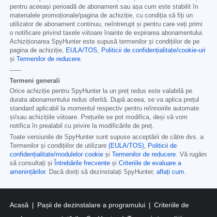
pentru aceeași perioadă de abonament sau așa cum este stabilit în
materialele promoționale/pagina de achiziție, cu condiția să fiți un
utilizator de abonament continuu, neîntrerupt și pentru care veți primi
o notificare privind taxele viitoare înainte de expirarea abonamentului.
Achiziționarea SpyHunter este supusă termenilor și condițiilor de pe
pagina de achiziție,
EULA/TOS
,
Politicii de confidențialitate/cookie-uri
și
Termenilor de reducere
.
------
Termeni generali
Orice achiziție pentru SpyHunter la un preț redus este valabilă pe
durata abonamentului redus oferită. După aceea, se va aplica prețul
standard aplicabil la momentul respectiv pentru reînnoirile automate
și/sau achizițiile viitoare. Prețurile se pot modifica, deși vă vom
notifica în prealabil cu privire la modificările de preț.
Toate versiunile de SpyHunter sunt supuse acceptării de către dvs. a
Termenilor și condițiilor de utilizare
(EULA/TOS)
,
Politicii de
confidențialitate/modulelor cookie
și
Termenilor de reducere
. Vă rugăm
să consultați și
Întrebările frecvente
și
Criteriile de evaluare a
amenințărilor
. Dacă doriți să dezinstalați SpyHunter,
aflați cum
.
Acasă
Pașii de dezinstalare a programului
Criteriile de