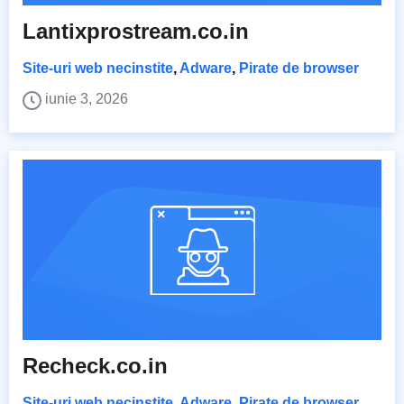
Lantixprostream.co.in
Site-uri web necinstite
,
Adware
,
Pirate de browser
iunie 3, 2026
Recheck.co.in
Site-uri web necinstite
,
Adware
,
Pirate de browser