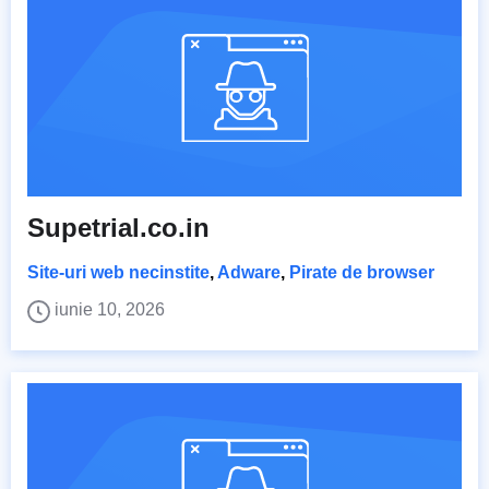
Supetrial.co.in
Site-uri web necinstite
,
Adware
,
Pirate de browser
iunie 10, 2026