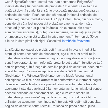
web EnigmaSoft pentru contul dvs. sau contactând EnigmaSoft
înainte de sfârșitul perioadei de probă de 7 zile pentru a evita ca o
plată să devină scadentă și să fie procesată imediat după expirarea
perioadei de probă. Dacă decideți să anulați în timpul perioadei de
probă, veți pierde imediat accesul la SpyHunter. Dacă, din orice motiv,
considerați că a fost procesată o plată pe care nu ați dorit să o
efectuați (ceea ce s-ar putea întâmpla, de exemplu, din cauza
administrării sistemului), puteți, de asemenea, să anulați și să primiți
o rambursare completă a plății în orice moment în termen de 30 de
zile de la data plății achiziției. Consultați
Întrebările frecvente
.
La sfârșitul perioadei de probă, veți fi facturat în avans imediat la
prețul și pentru perioada de abonament, așa cum sunt stabilite în
materialele ofertei și în termenii paginii de înregistrare/achiziție (care
sunt încorporate aici prin referință; prețurile pot varia în funcție de țară
sau de promoție, în funcție de detaliile paginii de achiziție), dacă nu ați
anulat la timp. Prețurile încep de obicei de la
$79.98
semestrial
(SpyHunter Pro Windows/SpyHunter pentru Mac). Abonamentul
achiziționat va fi
reînnoit automat
în conformitate cu termenii paginii
de înregistrare/achiziție, care prevăd reînnoiri automate la taxa de
abonament standard aplicabilă la momentul achiziției inițiale și pentru
aceeași perioadă de abonament sau așa cum este stabilit în
materialele promoționale/pagina de achiziție, cu condiția să fiți un
utilizator de abonament continuu, neîntrerupt. Vă rugăm să consultați
pagina de achiziție pentru detalii. Perioada de probă este supusă