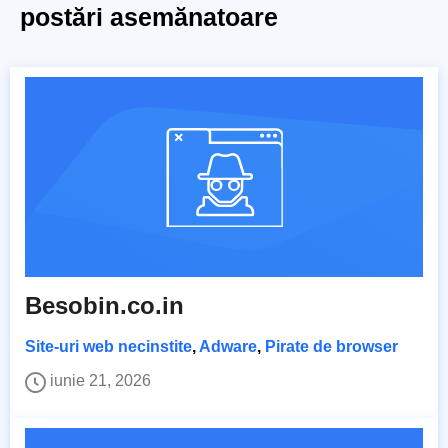
postări asemănatoare
Besobin.co.in
Site-uri web necinstite
,
Adware
,
Pirate de browser
iunie 21, 2026