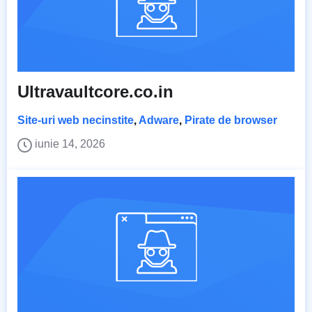
Ultravaultcore.co.in
Site-uri web necinstite
,
Adware
,
Pirate de browser
iunie 14, 2026