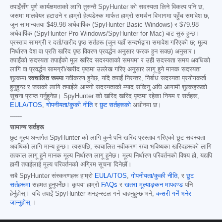
तपाईंसँग पूर्ण कार्यक्षमताको लागि तुरुन्तै SpyHunter को सदस्यता लिने विकल्प पनि छ,
जसमा मालवेयर हटाउने र हाम्रो हेल्पडेस्क मार्फत हाम्रो समर्थन विभागमा पहुँच समावेश छ,
जुन सामान्यतया
$49.98
अर्धवार्षिक (SpyHunter Basic Windows) र
$79.98
अर्धवार्षिक (SpyHunter Pro Windows/SpyHunter for Mac) बाट सुरु हुन्छ।
प्रस्ताव सामग्री र दर्ता/खरीद पृष्ठ सर्तहरू (जुन यहाँ सन्दर्भद्वारा समावेश गरिएको छ; मूल्य
निर्धारण देश वा प्रति खरिद पृष्ठ विवरण प्रवर्द्धन अनुसार फरक हुन सक्छ) अनुसार।
तपाईंको सदस्यता तपाईंको मूल खरिद सदस्यताको समयमा र उही सदस्यता समय अवधिको
लागि वा प्रवर्द्धन सामग्री/खरीद पृष्ठमा उल्लेख गरिए अनुसार लागू हुने मानक सदस्यता
शुल्कमा
स्वचालित रूपमा
नवीकरण हुनेछ, यदि तपाईं निरन्तर, निर्बाध सदस्यता प्रयोगकर्ता
हुनुहुन्छ र जसको लागि तपाईंले आफ्नो सदस्यताको म्याद सकिनु अघि आगामी शुल्कहरूको
सूचना प्राप्त गर्नुहुनेछ। SpyHunter को खरिद खरिद पृष्ठमा रहेका नियम र सर्तहरू,
EULA/TOS
,
गोपनीयता/कुकी नीति
र
छुट सर्तहरूको
अधीनमा छ।
------
सामान्य सर्तहरू
छुट मूल्य अन्तर्गत SpyHunter को लागि कुनै पनि खरिद प्रस्ताव गरिएको छुट सदस्यता
अवधिको लागि मान्य हुन्छ। त्यसपछि, स्वचालित नवीकरण र/वा भविष्यका खरिदहरूको लागि
तत्काल लागू हुने मानक मूल्य निर्धारण लागू हुनेछ। मूल्य निर्धारण परिवर्तनको विषय हो, यद्यपि
हामी तपाईंलाई मूल्य परिवर्तनको अग्रिम सूचना दिनेछौं।
सबै SpyHunter संस्करणहरू हाम्रो
EULA/TOS
,
गोपनीयता/कुकी नीति
, र
छुट
सर्तहरूमा
सहमत हुनुपर्नेछ। कृपया हाम्रो
FAQs
र
खतरा मूल्याङ्कन मापदण्ड
पनि
हेर्नुहोस्। यदि तपाईं SpyHunter अनइन्स्टल गर्न चाहनुहुन्छ भने,
कसरी गर्ने भनेर
जान्नुहोस्
।