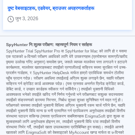
दुष्ट वेबसाइटहरू
,
एडवेयर
,
ब्राउजर अपहरणकर्ताहरू
जुन 3, 2026
SpyHunter नि:शुल्क परीक्षण: महत्त्वपूर्ण नियम र सर्तहरू
SpyHunter Trial SpyHunter Pro वा SpyHunter for Mac को लागि हो र यसमा
एक पटकको ७-दिनको परीक्षण अवधिको लागि धेरै उपकरणहरू (प्रमोशनल सामग्री/खरीद
पृष्ठमा उल्लेख गरिए अनुसार) समावेश छन्, जसले व्यापक मालवेयर पत्ता लगाउने र हटाउने
कार्यक्षमता, मालवेयर खतराहरूबाट तपाईंको प्रणालीलाई सक्रिय रूपमा सुरक्षित गर्न उच्च-
प्रदर्शन गार्डहरू, र SpyHunter HelpDesk मार्फत हाम्रो प्राविधिक समर्थन टोलीमा
पहुँच प्रदान गर्दछ। परीक्षण अवधिमा तपाईंलाई अग्रिम शुल्क लगाइने छैन, यद्यपि परीक्षण
सक्रिय गर्न क्रेडिट कार्ड आवश्यक पर्दछ। (यस प्रस्ताव अन्तर्गत प्रिपेड क्रेडिट कार्ड,
डेबिट कार्ड, र उपहार कार्डहरू स्वीकार गर्न सकिँदैन।) तपाईंको भुक्तानी विधिको
आवश्यकता भनेको तपाईंले खरिद गर्ने निर्णय गर्नुभयो भने परीक्षणबाट सशुल्क सदस्यतामा
तपाईंको संक्रमणको क्रममा निरन्तर, निर्बाध सुरक्षा सुरक्षा सुनिश्चित गर्न मद्दत गर्नु हो।
परीक्षणको समयमा तपाईंको भुक्तानी विधिमा अग्रिम भुक्तानी रकम चार्ज गरिने छैन, यद्यपि
तपाईंको भुक्तानी विधि मान्य छ भनी प्रमाणित गर्न प्राधिकरण अनुरोधहरू तपाईंको वित्तीय
संस्थामा पठाउन सकिन्छ (त्यस्ता प्राधिकरण सबमिशनहरू EnigmaSoft द्वारा शुल्क वा
शुल्कहरूको लागि अनुरोधहरू होइनन् तर, तपाईंको भुक्तानी विधि र/वा तपाईंको वित्तीय
संस्थामा निर्भर गर्दै, तपाईंको खाता उपलब्धतामा प्रतिबिम्बित हुन सक्छ)। तपाईंले आफ्नो
खाताको लागि EnigmaSoft को वेबसाइटको MyAccount खण्ड मार्फत वा ७-दिनको