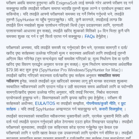
परीक्षण अवधि समाप्त हुनुभन्दा अघि EnigmaSoft लाई सम्पर्क गरेर आफ्नो परीक्षण रद्द गर्न
सक्नुहुन्छ ताकि तपाईंको परीक्षण समाप्त भएपछि तुरुन्तै शुल्क लाग्ने र प्रशोधन हुनबाट बच्न
सकियोस्। यदि तपाईंले आफ्नो परीक्षणको समयमा रद्द गर्ने निर्णय गर्नुभयो भने, तपाईंले
तुरुन्तै SpyHunter मा पहुँच गुमाउनुहुनेछ। यदि, कुनै कारणले, तपाईंलाई लाग्छ कि
तपाईंले लिन नचाहेको शुल्क प्रशोधन गरिएको थियो (जुन उदाहरणका लागि, प्रणाली
प्रशासनको आधारमा हुन सक्छ), तपाईंले खरिद शुल्कको मितिको ३० दिन भित्र कुनै पनि
समयमा शुल्क रद्द गर्न र पूर्ण फिर्ता प्राप्त गर्न सक्नुहुन्छ।
FAQs
हेर्नुहोस्।
परीक्षणको अन्त्यमा, यदि तपाईंले समयमै रद्द गर्नुभएको छैन भने, प्रस्ताव सामग्री र दर्ता/
खरीद पृष्ठ सर्तहरूमा उल्लेख गरिएको मूल्य र सदस्यता अवधिको लागि तपाईंलाई तुरुन्तै
अग्रिम बिल गरिनेछ (जुन सन्दर्भद्वारा यहाँ समावेश गरिएको छ; मूल्य निर्धारण देश वा प्रति
खरिद पृष्ठ विवरण प्रवर्द्धन अनुसार फरक हुन सक्छ)। मूल्य निर्धारण सामान्यतया अर्धवार्षिक
$79.98
बाट सुरु हुन्छ (SpyHunter Pro Windows/SpyHunter for Mac)।
तपाईंको खरिद गरिएको सदस्यता दर्ता/खरीद पृष्ठ सर्तहरू अनुसार
स्वचालित रूपमा
नवीकरण
हुनेछ, जसले तपाईंको मूल खरिदको समयमा लागू हुने मानक सदस्यता शुल्कमा
स्वचालित नवीकरणको लागि प्रदान गर्दछ र उही सदस्यता समय अवधिको लागि वा पदोन्नति
सामग्री/खरीद पृष्ठमा उल्लेख गरिए अनुसार, यदि तपाईं निरन्तर, निर्बाध सदस्यता
प्रयोगकर्ता हुनुहुन्छ भने। विवरणहरूको लागि कृपया खरिद पृष्ठ हेर्नुहोस्। परीक्षण यी
सर्तहरूको अधीनमा,
EULA/TOS
मा तपाईंको सम्झौता,
गोपनीयता/कुकी नीति
, र
छुट
सर्तहरू
। यदि तपाईं SpyHunter अनइन्स्टल गर्न चाहनुहुन्छ भने,
कसरी सिक्नुहोस्
।
तपाईंको सदस्यताको स्वचालित नवीकरणमा भुक्तानीको लागि, प्रत्येक भुक्तानी मिति अघि
दर्ता गर्दा तपाईंले प्रदान गर्नुभएको इमेल ठेगानामा एउटा इमेल रिमाइन्डर पठाइनेछ। तपाईंको
परीक्षणको सुरुवातमा, तपाईंले एक सक्रियता कोड प्राप्त गर्नुहुनेछ जुन केवल एक
परीक्षणको लागि र प्रति खाता केवल एक उपकरणको लागि प्रयोग गर्न सीमित छ। तपाईंको
सदस्यता स्वचालित रूपमा प्रस्ताव सामग्री र दर्ता/खरीद पृष्ठ सर्तहरू (जुन सन्दर्भद्वारा यहाँ