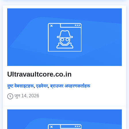
Ultravaultcore.co.in
दुष्ट वेबसाइटहरू
,
एडवेयर
,
ब्राउजर अपहरणकर्ताहरू
जुन 14, 2026