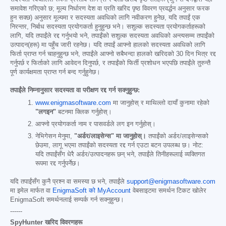
समावेश गरिएको छ; मूल्य निर्धारण देश वा प्रति खरिद पृष्ठ विवरण प्रवर्द्धन अनुसार फरक
हुन सक्छ) अनुसार मूल्यमा र सदस्यता अवधिको लागि नवीकरण हुनेछ, यदि तपाईं एक
निरन्तर, निर्बाध सदस्यता प्रयोगकर्ता हुनुहुन्छ भने। सशुल्क सदस्यता प्रयोगकर्ताहरूको
लागि, यदि तपाईंले रद्द गर्नुभयो भने, तपाईंको सशुल्क सदस्यता अवधिको अन्त्यसम्म तपाईंको
उत्पादन(हरू) मा पहुँच जारी रहनेछ। यदि तपाईं आफ्नो हालको सदस्यता अवधिको लागि
फिर्ता प्राप्त गर्न चाहनुहुन्छ भने, तपाईंले आफ्नो सबैभन्दा हालको खरिदको 30 दिन भित्र रद्द
गर्नुपर्छ र फिर्ताको लागि आवेदन दिनुपर्छ, र तपाईंको फिर्ती प्रशोधन भएपछि तपाईंले तुरुन्तै
पूर्ण कार्यक्षमता प्राप्त गर्न बन्द गर्नुहुनेछ।
तपाईंले निम्नानुसार सदस्यता वा परीक्षण रद्द गर्न सक्नुहुन्छ:
www.enigmasoftware.com
मा जानुहोस् र माथिल्लो दायाँ कुनामा रहेको
"लगइन"
बटनमा क्लिक गर्नुहोस्।
आफ्नो प्रयोगकर्ता नाम र पासवर्डले लग इन गर्नुहोस्।
नेभिगेसन मेनुमा,
"अर्डर/लाइसेन्स" मा जानुहोस्।
तपाईंको अर्डर/लाइसेन्सको
छेउमा, लागू भएमा तपाईंको सदस्यता रद्द गर्न एउटा बटन उपलब्ध छ। नोट:
यदि तपाईंसँग धेरै अर्डर/उत्पादनहरू छन् भने, तपाईंले तिनीहरूलाई व्यक्तिगत
रूपमा रद्द गर्नुपर्नेछ।
यदि तपाईंसँग कुनै प्रश्न वा समस्या छ भने, तपाईंले
support@enigmasoftware.com
मा इमेल मार्फत वा
EnigmaSoft को MyAccount
वेबसाइटमा समर्थन टिकट खोलेर
EnigmaSoft समर्थनलाई सम्पर्क गर्न सक्नुहुन्छ।
------
SpyHunter खरिद विवरणहरू