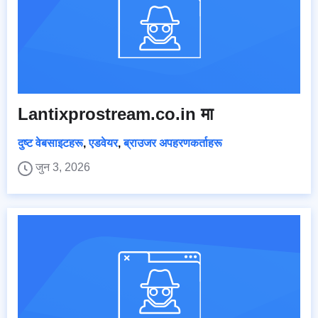
Lantixprostream.co.in मा
दुष्ट वेबसाइटहरू
,
एडवेयर
,
ब्राउजर अपहरणकर्ताहरू
जुन 3, 2026