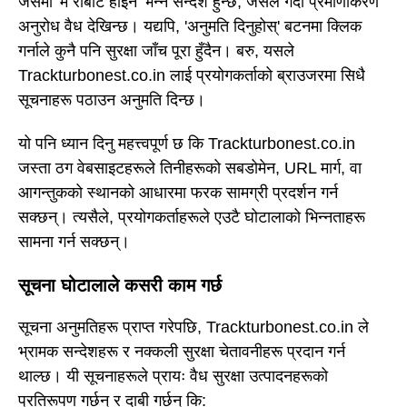
जसमा 'म रोबोट होइन' भन्ने सन्देश हुन्छ, जसले गर्दा प्रमाणीकरण
अनुरोध वैध देखिन्छ। यद्यपि, 'अनुमति दिनुहोस्' बटनमा क्लिक
गर्नाले कुनै पनि सुरक्षा जाँच पूरा हुँदैन। बरु, यसले
Trackturbonest.co.in लाई प्रयोगकर्ताको ब्राउजरमा सिधै
सूचनाहरू पठाउन अनुमति दिन्छ।
यो पनि ध्यान दिनु महत्त्वपूर्ण छ कि Trackturbonest.co.in
जस्ता ठग वेबसाइटहरूले तिनीहरूको सबडोमेन, URL मार्ग, वा
आगन्तुकको स्थानको आधारमा फरक सामग्री प्रदर्शन गर्न
सक्छन्। त्यसैले, प्रयोगकर्ताहरूले एउटै घोटालाको भिन्नताहरू
सामना गर्न सक्छन्।
सूचना घोटालाले कसरी काम गर्छ
सूचना अनुमतिहरू प्राप्त गरेपछि, Trackturbonest.co.in ले
भ्रामक सन्देशहरू र नक्कली सुरक्षा चेतावनीहरू प्रदान गर्न
थाल्छ। यी सूचनाहरूले प्रायः वैध सुरक्षा उत्पादनहरूको
प्रतिरूपण गर्छन् र दाबी गर्छन् कि: