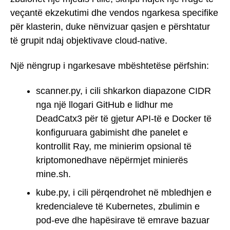
veçantë ekzekutimi dhe vendos ngarkesa specifike
për klasterin, duke nënvizuar qasjen e përshtatur
të grupit ndaj objektivave cloud-native.
Një nëngrup i ngarkesave mbështetëse përfshin:
scanner.py, i cili shkarkon diapazone CIDR
nga një llogari GitHub e lidhur me
DeadCatx3 për të gjetur API-të e Docker të
konfiguruara gabimisht dhe panelet e
kontrollit Ray, me minierim opsional të
kriptomonedhave nëpërmjet minierës
mine.sh.
kube.py, i cili përqendrohet në mbledhjen e
kredencialeve të Kubernetes, zbulimin e
pod-eve dhe hapësirave të emrave bazuar