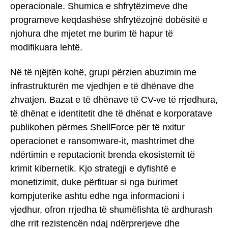
operacionale. Shumica e shfrytëzimeve dhe
programeve keqdashëse shfrytëzojnë dobësitë e
njohura dhe mjetet me burim të hapur të
modifikuara lehtë.
Në të njëjtën kohë, grupi përzien abuzimin me
infrastrukturën me vjedhjen e të dhënave dhe
zhvatjen. Bazat e të dhënave të CV-ve të rrjedhura,
të dhënat e identitetit dhe të dhënat e korporatave
publikohen përmes ShellForce për të nxitur
operacionet e ransomware-it, mashtrimet dhe
ndërtimin e reputacionit brenda ekosistemit të
krimit kibernetik. Kjo strategji e dyfishtë e
monetizimit, duke përfituar si nga burimet
kompjuterike ashtu edhe nga informacioni i
vjedhur, ofron rrjedha të shumëfishta të ardhurash
dhe rrit rezistencën ndaj ndërprerjeve dhe