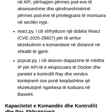
në API, përhapjen përmes pod-eve të
aksesueshme dhe qëndrueshmërinë
përmes pod-eve të privilegjuara të montuara
në secilën nyje.
react.py, i cili shfrytëzon një dobësi React
(CVE-2025-29927) për të arritur
ekzekutimin e komandave në distancë në
shkallë të gjerë.
pcpcat.py, i cili skanon diapazone të mëdha
IP për API-të e ekspozuara të Docker dhe
panelet e kontrollit Ray dhe vendos
kontejnerë ose punë keqdashëse që
ekzekutojnë ngarkesa të koduara në
Base64.
Kapacitetet e Komandës dhe Kontrollit
dhe Pas-Shfrytëzimit