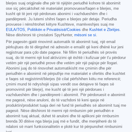
blerjes suaj origjinale dhe për të njëjtën periudhë kohore të abonimit
ose siç përcaktohet në materialet promovuese/faqen e blerjes, me
kusht që të jeni një përdorues abonimi i vazhdueshëm dhe i
pandërprerë. Ju lutemi shihni faqen e blerjes për detaje. Periudha
provuese i nënshtrohet këtyre Kushteve, marrëveshjes suaj me
EULA/TOS
,
Politikën e Privatësisë/Cookies
dhe
Kushtet e Zbritjes
.
Nëse dëshironi të çinstaloni SpyHunter,
mësoni se si
.
Për pagesën gjatë rinovimit automatik të abonimit tuaj, një email
përkujtues do të dërgohet në adresën e emailit që keni dhënë kur jeni
regjistruar para çdo date pagese. Në fillim të periudhës së provës
suaj, do të merrni një kod aktivizimi që është i kufizuar për t'u përdorur
vetëm për një periudhë prove dhe vetëm për një pajisje për llogari.
Abonimi juaj do të rinovohet automatikisht me çmimin dhe për
periudhën e abonimit në përputhje me materialet e ofertës dhe kushtet
e faqes së regjistrimit/blerjes (të cilat përfshihen këtu me referencë;
çmimi mund të ndryshojë sipas vendit ose detajeve të faqes së
promovimit për blerje), me kusht që të jeni një përdorues i
vazhdueshëm dhe i pandërprerë i abonimit. Për përdoruesit e abonimit
me pagesë, nëse anuloni, do të vazhdoni të keni qasje në
produktin/produktet tuaja deri në fund të periudhës së abonimit tuaj me
pagesë. Nëse dëshironi të merrni një rimbursim për periudhën e
abonimit tuaj aktual, duhet të anuloni dhe të aplikoni për rimbursim
brenda 30 ditëve nga blerja juaj më e fundit, dhe menjëherë do të
ndaloni së marri funksionalitetin e plotë kur të përpunohet rimbursimi
juaj.