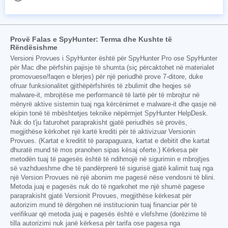
Provë Falas e SpyHunter: Terma dhe Kushte të
Rëndësishme
Versioni Provues i SpyHunter është për SpyHunter Pro ose SpyHunter
për Mac dhe përfshin pajisje të shumta (siç përcaktohet në materialet
promovuese/faqen e blerjes) për një periudhë prove 7-ditore, duke
ofruar funksionalitet gjithëpërfshirës të zbulimit dhe heqjes së
malware-it, mbrojtëse me performancë të lartë për të mbrojtur në
mënyrë aktive sistemin tuaj nga kërcënimet e malware-it dhe qasje në
ekipin tonë të mbështetjes teknike nëpërmjet SpyHunter HelpDesk.
Nuk do t'ju faturohet paraprakisht gjatë periudhës së provës,
megjithëse kërkohet një kartë krediti për të aktivizuar Versionin
Provues. (Kartat e kreditit të parapaguara, kartat e debitit dhe kartat
dhuratë mund të mos pranohen sipas kësaj oferte.) Kërkesa për
metodën tuaj të pagesës është të ndihmojë në sigurimin e mbrojtjes
së vazhdueshme dhe të pandërprerë të sigurisë gjatë kalimit tuaj nga
një Version Provues në një abonim me pagesë nëse vendosni të blini.
Metoda juaj e pagesës nuk do të ngarkohet me një shumë pagese
paraprakisht gjatë Versionit Provues, megjithëse kërkesat për
autorizim mund të dërgohen në institucionin tuaj financiar për të
verifikuar që metoda juaj e pagesës është e vlefshme (dorëzime të
tilla autorizimi nuk janë kërkesa për tarifa ose pagesa nga