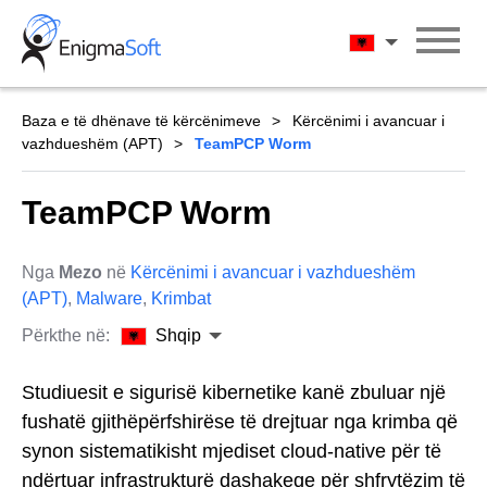
Skip
to
Shqip
content
Baza e të dhënave të kërcënimeve
Kërcënimi i avancuar i
vazhdueshëm (APT)
TeamPCP Worm
TeamPCP Worm
Nga
Mezo
në
Kërcënimi i avancuar i vazhdueshëm
(APT)
,
Malware
,
Krimbat
Përkthe në:
Shqip
Studiuesit e sigurisë kibernetike kanë zbuluar një
fushatë gjithëpërfshirëse të drejtuar nga krimba që
synon sistematikisht mjediset cloud-native për të
ndërtuar infrastrukturë dashakeqe për shfrytëzim të