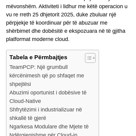
mëvonshëm. Aktiviteti i lidhur me këtë operacion u
vu re rreth 25 dhjetorit 2025, duke zbuluar një
përpjekje të koordinuar për të abuzuar me
shërbimet dhe dobësitë e ekspozuara në të gjitha
platformat moderne cloud.
Tabela e Përmbajtjes
TeamPCP: Një grumbull
kërcënimesh që po shfaqet me
shpejtësi
Abuzimi oportunist i dobësive të
Cloud-Native
Shfrytëzimi i industrializuar në
shkallë të gjerë
Ngarkesa Modulare dhe Mjete të
Ndërgjegjshme për Cloud-in