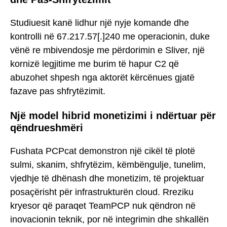
Studiuesit kanë lidhur një nyje komande dhe
kontrolli në 67.217.57[.]240 me operacionin, duke
vënë re mbivendosje me përdorimin e Sliver, një
kornizë legjitime me burim të hapur C2 që
abuzohet shpesh nga aktorët kërcënues gjatë
fazave pas shfrytëzimit.
Një model hibrid monetizimi i ndërtuar për
qëndrueshmëri
Fushata PCPcat demonstron një cikël të plotë
sulmi, skanim, shfrytëzim, këmbëngulje, tunelim,
vjedhje të dhënash dhe monetizim, të projektuar
posaçërisht për infrastrukturën cloud. Rreziku
kryesor që paraqet TeamPCP nuk qëndron në
inovacionin teknik, por në integrimin dhe shkallën