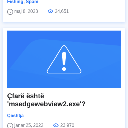
Fishing
,
Spam
maj 8, 2023
24,651
Çfarë është
'msedgewebview2.exe'?
Çështja
janar 25, 2022
23,970