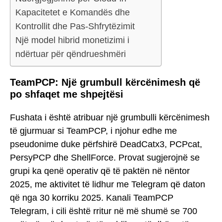
Kapacitetet e Komandës dhe
Kontrollit dhe Pas-Shfrytëzimit
Një model hibrid monetizimi i
ndërtuar për qëndrueshmëri
TeamPCP: Një grumbull kërcënimesh që
po shfaqet me shpejtësi
Fushata i është atribuar një grumbulli kërcënimesh
të gjurmuar si TeamPCP, i njohur edhe me
pseudonime duke përfshirë DeadCatx3, PCPcat,
PersyPCP dhe ShellForce. Provat sugjerojnë se
grupi ka qenë operativ që të paktën në nëntor
2025, me aktivitet të lidhur me Telegram që daton
që nga 30 korriku 2025. Kanali TeamPCP
Telegram, i cili është rritur në më shumë se 700