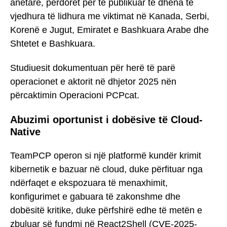
anëtarë, përdoret për të publikuar të dhëna të
vjedhura të lidhura me viktimat në Kanada, Serbi,
Korenë e Jugut, Emiratet e Bashkuara Arabe dhe
Shtetet e Bashkuara.
Studiuesit dokumentuan për herë të parë
operacionet e aktorit në dhjetor 2025 nën
përcaktimin Operacioni PCPcat.
Abuzimi oportunist i dobësive të Cloud-
Native
TeamPCP operon si një platformë kundër krimit
kibernetik e bazuar në cloud, duke përfituar nga
ndërfaqet e ekspozuara të menaxhimit,
konfigurimet e gabuara të zakonshme dhe
dobësitë kritike, duke përfshirë edhe të metën e
zbuluar së fundmi në React2Shell (CVE-2025-