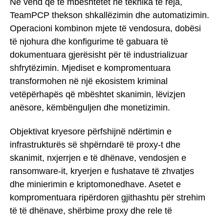
Në vend që të mbështetet në teknika të reja,
TeamPCP thekson shkallëzimin dhe automatizimin.
Operacioni kombinon mjete të vendosura, dobësi
të njohura dhe konfigurime të gabuara të
dokumentuara gjerësisht për të industrializuar
shfrytëzimin. Mjediset e kompromentuara
transformohen në një ekosistem kriminal
vetëpërhapës që mbështet skanimin, lëvizjen
anësore, këmbënguljen dhe monetizimin.
Objektivat kryesore përfshijnë ndërtimin e
infrastrukturës së shpërndarë të proxy-t dhe
skanimit, nxjerrjen e të dhënave, vendosjen e
ransomware-it, kryerjen e fushatave të zhvatjes
dhe minierimin e kriptomonedhave. Asetet e
kompromentuara ripërdoren gjithashtu për strehim
të të dhënave, shërbime proxy dhe rele të