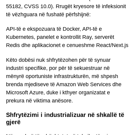
55182, CVSS 10.0). Rrugët kryesore të infeksionit
të vëzhguara në fushatë përfshijnë:
API-të e ekspozuara të Docker, API-të e
Kubernetes, panelet e kontrollit Ray, serverët
Redis dhe aplikacionet e cenueshme React/Next.js
Këto dobësi nuk shfrytëzohen për të synuar
industri specifike, por për të sekuestruar në
mënyrë oportuniste infrastrukturën, më shpesh
brenda mjediseve të Amazon Web Services dhe
Microsoft Azure, duke i kthyer organizatat e
prekura në viktima anësore.
Shfrytëzimi i industrializuar në shkallë të
gjerë