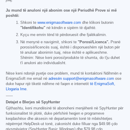
Ju mund të anuloni një abonim ose një Periudhë Prove si më
poshtë:
Shkoni te
www.enigmasoftware.com
dhe klikoni butonin
"Identifikohu"
në këndin e sipërm të djathtë.
Kyçu me emrin tënd të përdoruesit dhe fjalëkalimin.
Në menynë e navigimit, shkoni te
"Porosi/Licenca".
Pranë
porosisë/licencës suaj, është i disponueshëm një buton për
të anuluar abonimin tuaj, nëse është e aplikueshme.
Shënim: Nëse keni porosi/produkte të shumta, do t'ju duhet
t'i anuloni ato individualisht.
Nëse keni ndonjë pyetje ose problem, mund të kontaktoni Ndihmën e
EnigmaSoft me email në
adresën support@enigmasoftware.com
ose
duke hapur një tiketë ndihme në faqen e internetit
të EnigmaSoft,
Llogaria Ime
.
------
Detajet e Blerjes së SpyHunter
Gjithashtu, keni mundësinë të abonoheni menjëherë në SpyHunter për
funksionalitet të plotë, duke përfshirë heqjen e programeve
keqdashëse dhe aksesin në departamentin tonë të mbështetjes
nëpërmjet HelpDesk-ut tonë, zakonisht duke filluar nga
$49.98
çdo
gjysmëvjetor (SpyHunter Basic Windows) dhe
$79.98
çdo