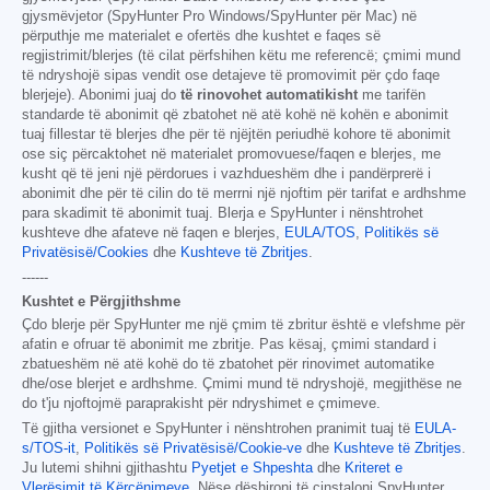
gjysmëvjetor (SpyHunter Pro Windows/SpyHunter për Mac) në
përputhje me materialet e ofertës dhe kushtet e faqes së
regjistrimit/blerjes (të cilat përfshihen këtu me referencë; çmimi mund
të ndryshojë sipas vendit ose detajeve të promovimit për çdo faqe
blerjeje). Abonimi juaj do
të rinovohet automatikisht
me tarifën
standarde të abonimit që zbatohet në atë kohë në kohën e abonimit
tuaj fillestar të blerjes dhe për të njëjtën periudhë kohore të abonimit
ose siç përcaktohet në materialet promovuese/faqen e blerjes, me
kusht që të jeni një përdorues i vazhdueshëm dhe i pandërprerë i
abonimit dhe për të cilin do të merrni një njoftim për tarifat e ardhshme
para skadimit të abonimit tuaj. Blerja e SpyHunter i nënshtrohet
kushteve dhe afateve në faqen e blerjes,
EULA/TOS
,
Politikës së
Privatësisë/Cookies
dhe
Kushteve të Zbritjes
.
------
Kushtet e Përgjithshme
Çdo blerje për SpyHunter me një çmim të zbritur është e vlefshme për
afatin e ofruar të abonimit me zbritje. Pas kësaj, çmimi standard i
zbatueshëm në atë kohë do të zbatohet për rinovimet automatike
dhe/ose blerjet e ardhshme. Çmimi mund të ndryshojë, megjithëse ne
do t'ju njoftojmë paraprakisht për ndryshimet e çmimeve.
Të gjitha versionet e SpyHunter i nënshtrohen pranimit tuaj të
EULA-
s/TOS-it
,
Politikës së Privatësisë/Cookie-ve
dhe
Kushteve të Zbritjes
.
Ju lutemi shihni gjithashtu
Pyetjet e Shpeshta
dhe
Kriteret e
Vlerësimit të Kërcënimeve
. Nëse dëshironi të çinstaloni SpyHunter,