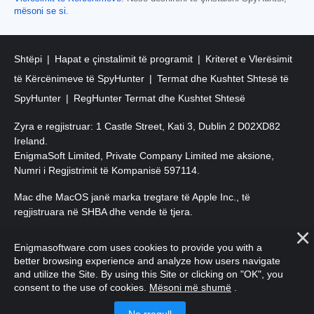
mësoni se si
.
Shtëpi
Hapat e çinstalimit të programit
Kriteret e Vlerësimit
të Kërcënimeve të SpyHunter
Termat dhe Kushtet Shtesë të
SpyHunter
RegHunter Termat dhe Kushtet Shtesë
Zyra e regjistruar: 1 Castle Street, Kati 3, Dublin 2 D02XD82
Ireland.
EnigmaSoft Limited, Private Company Limited me aksione,
Numri i Regjistrimit të Kompanisë 597114.
Mac dhe MacOS janë marka tregtare të Apple Inc., të
regjistruara në SHBA dhe vende të tjera.
E drejta e autorit 2016-
2026
. EnigmaSoft Ltd. Të gjitha të drejtat
Enigmasoftware.com uses cookies to provide you with a
e rezervuara.
better browsing experience and analyze how users navigate
and utilize the Site. By using this Site or clicking on "OK", you
consent to the use of cookies.
Mësoni më shumë
.