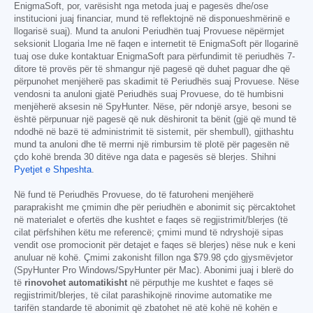
EnigmaSoft, por, varësisht nga metoda juaj e pagesës dhe/ose
institucioni juaj financiar, mund të reflektojnë në disponueshmërinë e
llogarisë suaj). Mund ta anuloni Periudhën tuaj Provuese nëpërmjet
seksionit Llogaria Ime në faqen e internetit të EnigmaSoft për llogarinë
tuaj ose duke kontaktuar EnigmaSoft para përfundimit të periudhës 7-
ditore të provës për të shmangur një pagesë që duhet paguar dhe që
përpunohet menjëherë pas skadimit të Periudhës suaj Provuese. Nëse
vendosni ta anuloni gjatë Periudhës suaj Provuese, do të humbisni
menjëherë aksesin në SpyHunter. Nëse, për ndonjë arsye, besoni se
është përpunuar një pagesë që nuk dëshironit ta bënit (gjë që mund të
ndodhë në bazë të administrimit të sistemit, për shembull), gjithashtu
mund ta anuloni dhe të merrni një rimbursim të plotë për pagesën në
çdo kohë brenda 30 ditëve nga data e pagesës së blerjes. Shihni
Pyetjet e Shpeshta
.
Në fund të Periudhës Provuese, do të faturoheni menjëherë
paraprakisht me çmimin dhe për periudhën e abonimit siç përcaktohet
në materialet e ofertës dhe kushtet e faqes së regjistrimit/blerjes (të
cilat përfshihen këtu me referencë; çmimi mund të ndryshojë sipas
vendit ose promocionit për detajet e faqes së blerjes) nëse nuk e keni
anuluar në kohë. Çmimi zakonisht fillon nga
$79.98
çdo gjysmëvjetor
(SpyHunter Pro Windows/SpyHunter për Mac). Abonimi juaj i blerë do
të
rinovohet automatikisht
në përputhje me kushtet e faqes së
regjistrimit/blerjes, të cilat parashikojnë rinovime automatike me
tarifën standarde të abonimit që zbatohet në atë kohë në kohën e