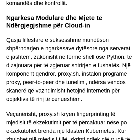
komandës dhe kontrollit.
Ngarkesa Modulare dhe Mjete të
Ndërgjegjshme për Cloud-in
Qasja fillestare e suksesshme mundëson
shpërndarjen e ngarkesave dytësore nga serverat
e jashtëm, zakonisht në formë shell ose Python, të
dizajnuara për të zgjeruar shtrirjen e fushatës. Një
komponent qendror, proxy.sh, instalon programe
proxy, peer-to-peer dhe tunelimi, ndërsa vendos
skanerë që vazhdimisht hetojnë internetin për
objektiva të rinj të cenueshëm.
Veçanërisht, proxy.sh kryen fingerprinting të
mjedisit të ekzekutimit për të përcaktuar nëse po
ekzekutohet brenda një klasteri Kubernetes. Kur
zbulohet një mjedis i tillë, skripti ndjek një rrugë të