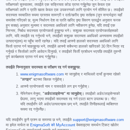
परीक्षणको सुरुवातमा, तपाईंले एक सक्रियता कोड प्राप्त गर्नुहुनेछ जुन केवल एक
परीक्षणको लागि र प्रति खाता केवल एक उपकरणको लागि प्रयोग गर्न सीमित छ। तपाईंको
सदस्यता स्वचालित रूपमा प्रस्ताव सामग्री र दर्ता/खरीद पृष्ठ सर्तहरू (जुन सन्दर्भद्वारा यहाँ
समावेश गरिएको छ; मूल्य निर्धारण देश वा प्रति खरिद पृष्ठ विवरण प्रवर्द्धन अनुसार फरक
हुन सक्छ) अनुसार मूल्यमा र सदस्यता अवधिको लागि नवीकरण हुनेछ, यदि तपाईं एक
निरन्तर, निर्बाध सदस्यता प्रयोगकर्ता हुनुहुन्छ भने। सशुल्क सदस्यता प्रयोगकर्ताहरूको
लागि, यदि तपाईंले रद्द गर्नुभयो भने, तपाईंको सशुल्क सदस्यता अवधिको अन्त्यसम्म तपाईंको
उत्पादन(हरू) मा पहुँच जारी रहनेछ। यदि तपाईं आफ्नो हालको सदस्यता अवधिको लागि
फिर्ता प्राप्त गर्न चाहनुहुन्छ भने, तपाईंले आफ्नो सबैभन्दा हालको खरिदको 30 दिन भित्र रद्द
गर्नुपर्छ र फिर्ताको लागि आवेदन दिनुपर्छ, र तपाईंको फिर्ती प्रशोधन भएपछि तपाईंले तुरुन्तै
पूर्ण कार्यक्षमता प्राप्त गर्न बन्द गर्नुहुनेछ।
तपाईंले निम्नानुसार सदस्यता वा परीक्षण रद्द गर्न सक्नुहुन्छ:
www.enigmasoftware.com
मा जानुहोस् र माथिल्लो दायाँ कुनामा रहेको
"लगइन"
बटनमा क्लिक गर्नुहोस्।
आफ्नो प्रयोगकर्ता नाम र पासवर्डले लग इन गर्नुहोस्।
नेभिगेसन मेनुमा,
"अर्डर/लाइसेन्स" मा जानुहोस्।
तपाईंको अर्डर/लाइसेन्सको
छेउमा, लागू भएमा तपाईंको सदस्यता रद्द गर्न एउटा बटन उपलब्ध छ। नोट:
यदि तपाईंसँग धेरै अर्डर/उत्पादनहरू छन् भने, तपाईंले तिनीहरूलाई व्यक्तिगत
रूपमा रद्द गर्नुपर्नेछ।
यदि तपाईंसँग कुनै प्रश्न वा समस्या छ भने, तपाईंले
support@enigmasoftware.com
मा इमेल मार्फत वा
EnigmaSoft को MyAccount
वेबसाइटमा समर्थन टिकट खोलेर