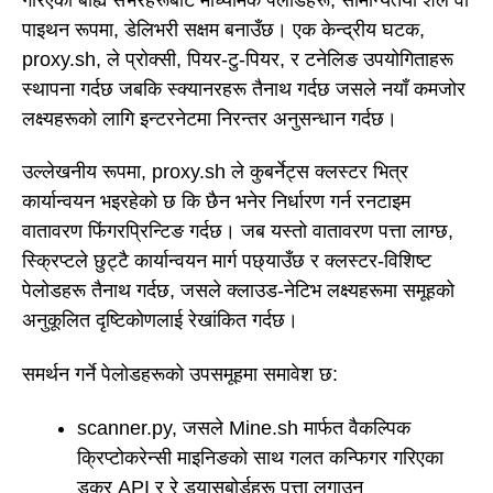
पाइथन रूपमा, डेलिभरी सक्षम बनाउँछ। एक केन्द्रीय घटक,
proxy.sh, ले प्रोक्सी, पियर-टु-पियर, र टनेलिङ उपयोगिताहरू
स्थापना गर्दछ जबकि स्क्यानरहरू तैनाथ गर्दछ जसले नयाँ कमजोर
लक्ष्यहरूको लागि इन्टरनेटमा निरन्तर अनुसन्धान गर्दछ।
उल्लेखनीय रूपमा, proxy.sh ले कुबर्नेट्स क्लस्टर भित्र
कार्यान्वयन भइरहेको छ कि छैन भनेर निर्धारण गर्न रनटाइम
वातावरण फिंगरप्रिन्टिङ गर्दछ। जब यस्तो वातावरण पत्ता लाग्छ,
स्क्रिप्टले छुट्टै कार्यान्वयन मार्ग पछ्याउँछ र क्लस्टर-विशिष्ट
पेलोडहरू तैनाथ गर्दछ, जसले क्लाउड-नेटिभ लक्ष्यहरूमा समूहको
अनुकूलित दृष्टिकोणलाई रेखांकित गर्दछ।
समर्थन गर्ने पेलोडहरूको उपसमूहमा समावेश छ:
scanner.py, जसले Mine.sh मार्फत वैकल्पिक
क्रिप्टोकरेन्सी माइनिङको साथ गलत कन्फिगर गरिएका
डकर API र रे ड्यासबोर्डहरू पत्ता लगाउन