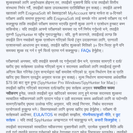
शुल्कहरूको लागि अनुरोधहरू होइनन् तर, तपाईंको भुक्तानी विधि र/वा तपाईंको वित्तीय
संस्थामा निर्भर गर्दै, तपाईंको खाता उपलब्धतामा प्रतिबिम्बित हुन सक्छ)। तपाईंले आफ्नो
खाताको लागि EnigmaSoft को वेबसाइटको MyAccount खण्ड मार्फत वा ७-दिनको
परीक्षण अवधि समाप्त हुनुभन्दा अघि EnigmaSoft लाई सम्पर्क गरेर आफ्नो परीक्षण रद्द गर्न
सक्नुहुन्छ ताकि तपाईंको परीक्षण समाप्त भएपछि तुरुन्तै शुल्क लाग्ने र प्रशोधन हुनबाट बच्न
सकियोस्। यदि तपाईंले आफ्नो परीक्षणको समयमा रद्द गर्ने निर्णय गर्नुभयो भने, तपाईंले
तुरुन्तै SpyHunter मा पहुँच गुमाउनुहुनेछ। यदि, कुनै कारणले, तपाईंलाई लाग्छ कि
तपाईंले लिन नचाहेको शुल्क प्रशोधन गरिएको थियो (जुन उदाहरणका लागि, प्रणाली
प्रशासनको आधारमा हुन सक्छ), तपाईंले खरिद शुल्कको मितिको ३० दिन भित्र कुनै पनि
समयमा शुल्क रद्द गर्न र पूर्ण फिर्ता प्राप्त गर्न सक्नुहुन्छ।
FAQs
हेर्नुहोस्।
परीक्षणको अन्त्यमा, यदि तपाईंले समयमै रद्द गर्नुभएको छैन भने, प्रस्ताव सामग्री र दर्ता/
खरीद पृष्ठ सर्तहरूमा उल्लेख गरिएको मूल्य र सदस्यता अवधिको लागि तपाईंलाई तुरुन्तै
अग्रिम बिल गरिनेछ (जुन सन्दर्भद्वारा यहाँ समावेश गरिएको छ; मूल्य निर्धारण देश वा प्रति
खरिद पृष्ठ विवरण प्रवर्द्धन अनुसार फरक हुन सक्छ)। मूल्य निर्धारण सामान्यतया अर्धवार्षिक
$79.98
बाट सुरु हुन्छ (SpyHunter Pro Windows/SpyHunter for Mac)।
तपाईंको खरिद गरिएको सदस्यता दर्ता/खरीद पृष्ठ सर्तहरू अनुसार
स्वचालित रूपमा
नवीकरण
हुनेछ, जसले तपाईंको मूल खरिदको समयमा लागू हुने मानक सदस्यता शुल्कमा
स्वचालित नवीकरणको लागि प्रदान गर्दछ र उही सदस्यता समय अवधिको लागि वा पदोन्नति
सामग्री/खरीद पृष्ठमा उल्लेख गरिए अनुसार, यदि तपाईं निरन्तर, निर्बाध सदस्यता
प्रयोगकर्ता हुनुहुन्छ भने। विवरणहरूको लागि कृपया खरिद पृष्ठ हेर्नुहोस्। परीक्षण यी
सर्तहरूको अधीनमा,
EULA/TOS
मा तपाईंको सम्झौता,
गोपनीयता/कुकी नीति
, र
छुट
सर्तहरू
। यदि तपाईं SpyHunter अनइन्स्टल गर्न चाहनुहुन्छ भने,
कसरी सिक्नुहोस्
।
तपाईंको सदस्यताको स्वचालित नवीकरणमा भुक्तानीको लागि, प्रत्येक भुक्तानी मिति अघि
दर्ता गर्दा तपाईंले प्रदान गर्नुभएको इमेल ठेगानामा एउटा इमेल रिमाइन्डर पठाइनेछ। तपाईंको