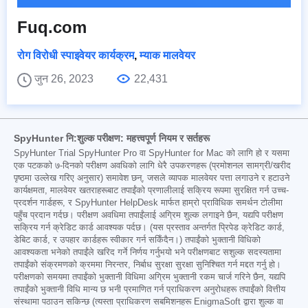
Fuq.com
रोग विरोधी स्पाइवेयर कार्यक्रम
,
म्याक मालवेयर
जुन 26, 2023
22,431
SpyHunter नि:शुल्क परीक्षण: महत्त्वपूर्ण नियम र सर्तहरू
SpyHunter Trial SpyHunter Pro वा SpyHunter for Mac को लागि हो र यसमा
एक पटकको ७-दिनको परीक्षण अवधिको लागि धेरै उपकरणहरू (प्रमोशनल सामग्री/खरीद
पृष्ठमा उल्लेख गरिए अनुसार) समावेश छन्, जसले व्यापक मालवेयर पत्ता लगाउने र हटाउने
कार्यक्षमता, मालवेयर खतराहरूबाट तपाईंको प्रणालीलाई सक्रिय रूपमा सुरक्षित गर्न उच्च-
प्रदर्शन गार्डहरू, र SpyHunter HelpDesk मार्फत हाम्रो प्राविधिक समर्थन टोलीमा
पहुँच प्रदान गर्दछ। परीक्षण अवधिमा तपाईंलाई अग्रिम शुल्क लगाइने छैन, यद्यपि परीक्षण
सक्रिय गर्न क्रेडिट कार्ड आवश्यक पर्दछ। (यस प्रस्ताव अन्तर्गत प्रिपेड क्रेडिट कार्ड,
डेबिट कार्ड, र उपहार कार्डहरू स्वीकार गर्न सकिँदैन।) तपाईंको भुक्तानी विधिको
आवश्यकता भनेको तपाईंले खरिद गर्ने निर्णय गर्नुभयो भने परीक्षणबाट सशुल्क सदस्यतामा
तपाईंको संक्रमणको क्रममा निरन्तर, निर्बाध सुरक्षा सुरक्षा सुनिश्चित गर्न मद्दत गर्नु हो।
परीक्षणको समयमा तपाईंको भुक्तानी विधिमा अग्रिम भुक्तानी रकम चार्ज गरिने छैन, यद्यपि
तपाईंको भुक्तानी विधि मान्य छ भनी प्रमाणित गर्न प्राधिकरण अनुरोधहरू तपाईंको वित्तीय
संस्थामा पठाउन सकिन्छ (त्यस्ता प्राधिकरण सबमिशनहरू EnigmaSoft द्वारा शुल्क वा