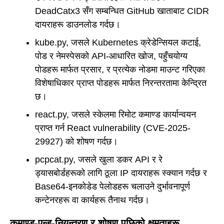
DeadCatx3 सँग सम्बन्धित GitHub खाताबाट CIDR
दायराहरू डाउनलोड गर्दछ।
kube.py, जसले Kubernetes क्रेडेन्सियल कटाई,
पोड र नेमस्पेसको API-आधारित खोज, पहुँचयोग्य
पोडहरू मार्फत प्रसार, र प्रत्येक नोडमा माउन्ट गरिएका
विशेषाधिकार प्राप्त पोडहरू मार्फत निरन्तरतामा केन्द्रित
छ।
react.py, जसले स्केलमा रिमोट कमाण्ड कार्यान्वयन
प्राप्त गर्न React vulnerability (CVE-2025-
29927) को शोषण गर्दछ।
pcpcat.py, जसले खुला डकर API र रे
ड्यासबोर्डहरूको लागि ठूला IP दायराहरू स्क्यान गर्दछ र
Base64-इनकोडेड पेलोडहरू चलाउने दुर्भावनापूर्ण
कन्टेनरहरू वा कार्यहरू तैनाथ गर्दछ।
कमाण्ड-एन्ड-नियन्त्रण र शोषण पछिको क्षमताहरू