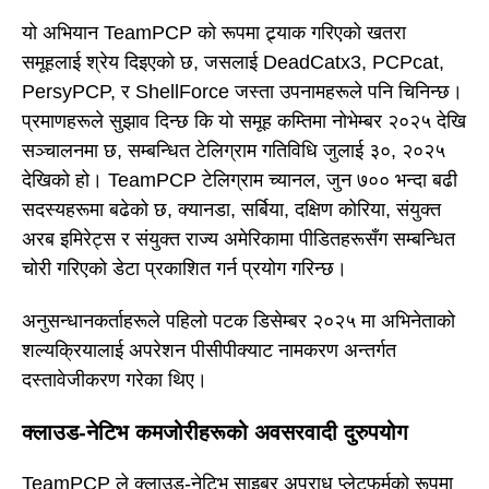
यो अभियान TeamPCP को रूपमा ट्र्याक गरिएको खतरा
समूहलाई श्रेय दिइएको छ, जसलाई DeadCatx3, PCPcat,
PersyPCP, र ShellForce जस्ता उपनामहरूले पनि चिनिन्छ।
प्रमाणहरूले सुझाव दिन्छ कि यो समूह कम्तिमा नोभेम्बर २०२५ देखि
सञ्चालनमा छ, सम्बन्धित टेलिग्राम गतिविधि जुलाई ३०, २०२५
देखिको हो। TeamPCP टेलिग्राम च्यानल, जुन ७०० भन्दा बढी
सदस्यहरूमा बढेको छ, क्यानडा, सर्बिया, दक्षिण कोरिया, संयुक्त
अरब इमिरेट्स र संयुक्त राज्य अमेरिकामा पीडितहरूसँग सम्बन्धित
चोरी गरिएको डेटा प्रकाशित गर्न प्रयोग गरिन्छ।
अनुसन्धानकर्ताहरूले पहिलो पटक डिसेम्बर २०२५ मा अभिनेताको
शल्यक्रियालाई अपरेशन पीसीपीक्याट नामकरण अन्तर्गत
दस्तावेजीकरण गरेका थिए।
क्लाउड-नेटिभ कमजोरीहरूको अवसरवादी दुरुपयोग
TeamPCP ले क्लाउड-नेटिभ साइबर अपराध प्लेटफर्मको रूपमा