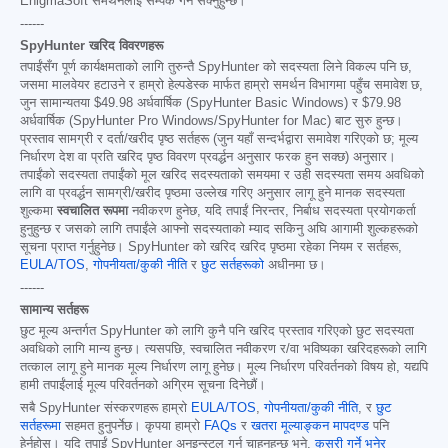
EnigmaSoft समर्थनलाई सम्पर्क गर्न सक्नुहुन्छ।
------
SpyHunter खरिद विवरणहरू
तपाईंसँग पूर्ण कार्यक्षमताको लागि तुरुन्तै SpyHunter को सदस्यता लिने विकल्प पनि छ,
जसमा मालवेयर हटाउने र हाम्रो हेल्पडेस्क मार्फत हाम्रो समर्थन विभागमा पहुँच समावेश छ,
जुन सामान्यतया
$49.98
अर्धवार्षिक (SpyHunter Basic Windows) र
$79.98
अर्धवार्षिक (SpyHunter Pro Windows/SpyHunter for Mac) बाट सुरु हुन्छ।
प्रस्ताव सामग्री र दर्ता/खरीद पृष्ठ सर्तहरू (जुन यहाँ सन्दर्भद्वारा समावेश गरिएको छ; मूल्य
निर्धारण देश वा प्रति खरिद पृष्ठ विवरण प्रवर्द्धन अनुसार फरक हुन सक्छ) अनुसार।
तपाईंको सदस्यता तपाईंको मूल खरिद सदस्यताको समयमा र उही सदस्यता समय अवधिको
लागि वा प्रवर्द्धन सामग्री/खरीद पृष्ठमा उल्लेख गरिए अनुसार लागू हुने मानक सदस्यता
शुल्कमा
स्वचालित रूपमा
नवीकरण हुनेछ, यदि तपाईं निरन्तर, निर्बाध सदस्यता प्रयोगकर्ता
हुनुहुन्छ र जसको लागि तपाईंले आफ्नो सदस्यताको म्याद सकिनु अघि आगामी शुल्कहरूको
सूचना प्राप्त गर्नुहुनेछ। SpyHunter को खरिद खरिद पृष्ठमा रहेका नियम र सर्तहरू,
EULA/TOS
,
गोपनीयता/कुकी नीति
र
छुट सर्तहरूको
अधीनमा छ।
------
सामान्य सर्तहरू
छुट मूल्य अन्तर्गत SpyHunter को लागि कुनै पनि खरिद प्रस्ताव गरिएको छुट सदस्यता
अवधिको लागि मान्य हुन्छ। त्यसपछि, स्वचालित नवीकरण र/वा भविष्यका खरिदहरूको लागि
तत्काल लागू हुने मानक मूल्य निर्धारण लागू हुनेछ। मूल्य निर्धारण परिवर्तनको विषय हो, यद्यपि
हामी तपाईंलाई मूल्य परिवर्तनको अग्रिम सूचना दिनेछौं।
सबै SpyHunter संस्करणहरू हाम्रो
EULA/TOS
,
गोपनीयता/कुकी नीति
, र
छुट
सर्तहरूमा
सहमत हुनुपर्नेछ। कृपया हाम्रो
FAQs
र
खतरा मूल्याङ्कन मापदण्ड
पनि
हेर्नुहोस्। यदि तपाईं SpyHunter अनइन्स्टल गर्न चाहनुहुन्छ भने,
कसरी गर्ने भनेर