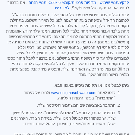
קרקע/תנאי שימוש
,
מדיניות פרטיות/קובצי Cookie
ותנאי הנחה
. אם ברצונך
להסיר את ההתקנה של SpyHunter,
למד כיצד
.
עבור תשלום עבור חידוש אוטומטי של המנוי שלך, תישלח תזכורת בדוא"ל
לכתובת הדוא"ל שסיפקת בעת ההרשמה לפני כל תאריך תשלום. בתחילת
תקופת הניסיון שלך, תקבל קוד הפעלה המוגבל לשימוש עבור תקופת ניסיון
אחת בלבד ועבור מכשיר אחד בלבד לכל חשבון. המנוי שלך יחודש אוטומטית
במחיר ולתקופת המנוי בהתאם לחומרי ההצעה ולתנאי דף ההרשמה/רכישה
(המשולבים במסמך זה כהפניה; התמחור עשוי להשתנות בהתאם למדינה או
לקידום לפי פרטי דף הרכישה), בתנאי שאתה משתמש מנוי רציף וללא
הפרעות. עבור משתמשי מנוי בתשלום, אם תבטל, תמשיך לקבל גישה
למוצר/ים שלך עד סוף תקופת המנוי בתשלום. אם ברצונך לקבל החזר כספי
עבור תקופת המנוי הנוכחית שלך, עליך לבטל ולהגיש בקשה להחזר כספי
תוך 30 יום ממועד הרכישה האחרונה שלך, ותפסיק מיד לקבל פונקציונליות
מלאה כאשר ההחזר שלך יעובד.
ניתן לבטל מנוי או תקופת ניסיון באופן הבא:
כנסו לאתר
www.enigmasoftware.com
ולחצו על כפתור
"התחברות"
בפינה הימנית העליונה.
התחבר באמצעות שם המשתמש והסיסמה שלך.
בתפריט הניווט, עבור אל
"הזמנה/רישיונות".
ליד ההזמנה/רישיון
שלך, יש כפתור זמין לביטול המנוי שלך, במידת הצורך. הערה: אם
יש לך מספר הזמנות/מוצרים, תצטרך לבטל אותם בנפרד.
אם יש לכם שאלות או בעיות, תוכלו ליצור קשר עם תמיכת EnigmaSoft