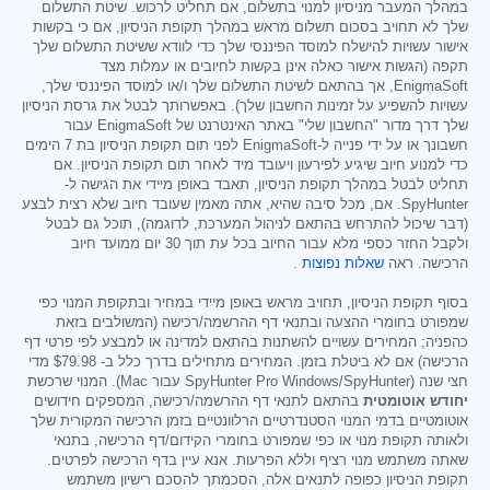
במהלך המעבר מניסיון למנוי בתשלום, אם תחליט לרכוש. שיטת התשלום
שלך לא תחויב בסכום תשלום מראש במהלך תקופת הניסיון, אם כי בקשות
אישור עשויות להישלח למוסד הפיננסי שלך כדי לוודא ששיטת התשלום שלך
תקפה (הגשות אישור כאלה אינן בקשות לחיובים או עמלות מצד
EnigmaSoft, אך בהתאם לשיטת התשלום שלך ו/או למוסד הפיננסי שלך,
עשויות להשפיע על זמינות החשבון שלך). באפשרותך לבטל את גרסת הניסיון
שלך דרך מדור "החשבון שלי" באתר האינטרנט של EnigmaSoft עבור
חשבונך או על ידי פנייה ל-EnigmaSoft לפני תום תקופת הניסיון בת 7 הימים
כדי למנוע חיוב שיגיע לפירעון ויעובד מיד לאחר תום תקופת הניסיון. אם
תחליט לבטל במהלך תקופת הניסיון, תאבד באופן מיידי את הגישה ל-
SpyHunter. אם, מכל סיבה שהיא, אתה מאמין שעובד חיוב שלא רצית לבצע
(דבר שיכול להתרחש בהתאם לניהול המערכת, לדוגמה), תוכל גם לבטל
ולקבל החזר כספי מלא עבור החיוב בכל עת תוך 30 יום ממועד חיוב
הרכישה. ראה
שאלות נפוצות
.
בסוף תקופת הניסיון, תחויב מראש באופן מיידי במחיר ובתקופת המנוי כפי
שמפורט בחומרי ההצעה ובתנאי דף ההרשמה/רכישה (המשולבים בזאת
כהפניה; המחירים עשויים להשתנות בהתאם למדינה או למבצע לפי פרטי דף
הרכישה) אם לא ביטלת בזמן. המחירים מתחילים בדרך כלל ב-
$79.98
מדי
חצי שנה (SpyHunter Pro Windows/SpyHunter עבור Mac). המנוי שרכשת
יחודש אוטומטית
בהתאם לתנאי דף ההרשמה/רכישה, המספקים חידושים
אוטומטיים בדמי המנוי הסטנדרטיים הרלוונטיים בזמן הרכישה המקורית שלך
ולאותה תקופת מנוי או כפי שמפורט בחומרי הקידום/דף הרכישה, בתנאי
שאתה משתמש מנוי רציף וללא הפרעות. אנא עיין בדף הרכישה לפרטים.
תקופת הניסיון כפופה לתנאים אלה, הסכמתך להסכם רישיון משתמש