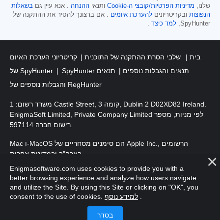
שלנו,
מדיניות הפרטיות/קובצי ה-Cookie
ותנאי
ההנחה
. אנא עיין גם
בשאלות
הנפוצות
ובקריטריונים
להערכת איומים
. אם ברצונך להסיר את ההתקנה של
SpyHunter,
למד כיצד
.
בית
שלבי הסרת ההתקנה של התוכנית
קריטריוני הערכת האיום
SpyHunter תנאים והגבלות נוספים
תנאים
של SpyHunter
והגבלות נוספים של RegHunter
משרד רשום: 1 Castle Street, קומה 3, Dublin 2 D02XD82 Ireland.
EnigmaSoft Limited, Private Company Limited לפי מניות, מספר
רישום חברה 597114.
Mac ו-MacOS הם סימנים מסחריים של Apple Inc., הרשומים
בארה"ב ובמדינות אחרות.
Enigmasoftware.com uses cookies to provide you with a
. EnigmaSoft Ltd. כל הזכויות שמורות.
זכויות יוצרים 2016-
2026
better browsing experience and analyze how users navigate
and utilize the Site. By using this Site or clicking on "OK", you
.
למידע נוסף
consent to the use of cookies.