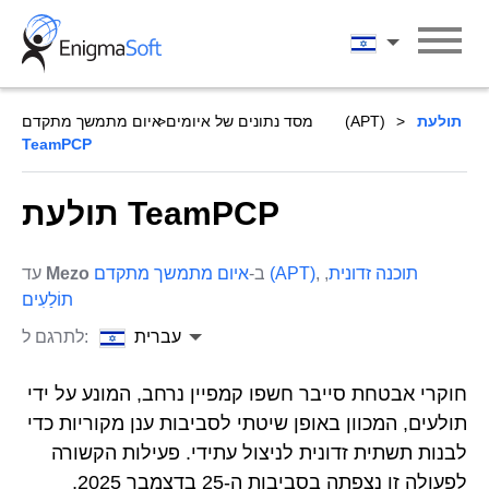
Skip
to
עברית
content
תולעת
איום מתמשך מתקדם (APT)
מסד נתונים של איומים
TeamPCP
תולעת TeamPCP
תוכנה זדונית
,
,
איום מתמשך מתקדם (APT)
ב-
Mezo
עד
תוֹלַעִים
עברית
לתרגם ל:
חוקרי אבטחת סייבר חשפו קמפיין נרחב, המונע על ידי
תולעים, המכוון באופן שיטתי לסביבות ענן מקוריות כדי
לבנות תשתית זדונית לניצול עתידי. פעילות הקשורה
לפעולה זו נצפתה בסביבות ה-25 בדצמבר 2025,