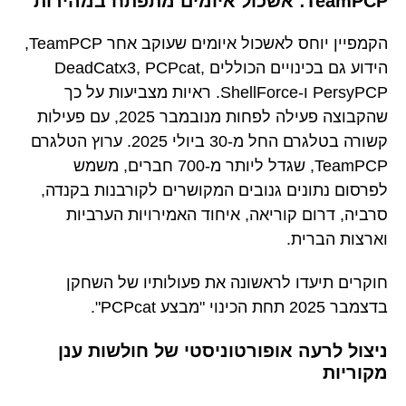
TeamPCP: אשכול איומים מתפתח במהירות
הקמפיין יוחס לאשכול איומים שעוקב אחר TeamPCP,
הידוע גם בכינויים הכוללים DeadCatx3, PCPcat,
PersyPCP ו-ShellForce. ראיות מצביעות על כך
שהקבוצה פעילה לפחות מנובמבר 2025, עם פעילות
קשורה בטלגרם החל מ-30 ביולי 2025. ערוץ הטלגרם
TeamPCP, שגדל ליותר מ-700 חברים, משמש
לפרסום נתונים גנובים המקושרים לקורבנות בקנדה,
סרביה, דרום קוריאה, איחוד האמירויות הערביות
וארצות הברית.
חוקרים תיעדו לראשונה את פעולותיו של השחקן
בדצמבר 2025 תחת הכינוי "מבצע PCPcat".
ניצול לרעה אופורטוניסטי של חולשות ענן
מקוריות