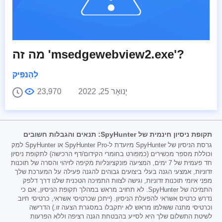
מה זה 'msedgewebview2.exe'?
לְהַנפִּיק
יָנוּאָר 25, 2022
23,970
תקופת ניסיון חינמית של SpyHunter: תנאים והגבלות חשובים
גרסת הניסיון של SpyHunter מיועדת ל-SpyHunter Pro או SpyHunter למק
וכוללת מספר מכשירים (כמפורט בחומרי הקידום/דף הרכישה) לתקופת ניסיון
חד פעמית של 7 ימים, המציעה פונקציונליות מקיפה לזיהוי והסרה של תוכנות
זדוניות, אמצעי הגנה בעלי ביצועים גבוהים להגנה פעילה על המערכת שלך
מפני איומי תוכנות זדוניות, וגישה לצוות התמיכה הטכנית שלנו דרך דלפק
התמיכה של SpyHunter. לא תחויב מראש במהלך תקופת הניסיון, אם כי
נדרש כרטיס אשראי להפעלת הניסיון. (ייתכן שכרטיסי אשראי, כרטיסי חיוב
וכרטיסי מתנה ששולמו מראש לא יתקבלו במסגרת הצעה זו.) הדרישה
לשיטת התשלום שלך היא לסייע בהבטחת הגנה רציפה וללא הפרעות