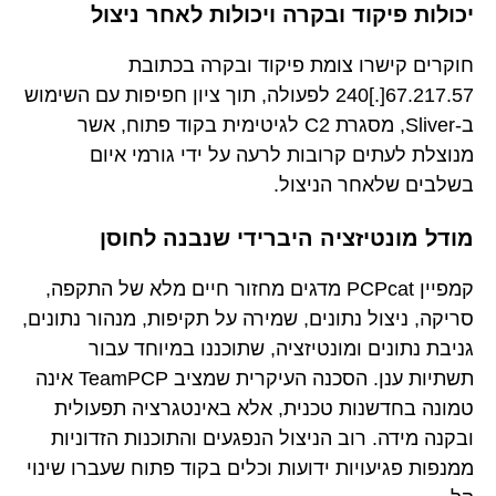
יכולות פיקוד ובקרה ויכולות לאחר ניצול
חוקרים קישרו צומת פיקוד ובקרה בכתובת
67.217.57[.]240 לפעולה, תוך ציון חפיפות עם השימוש
ב-Sliver, מסגרת C2 לגיטימית בקוד פתוח, אשר
מנוצלת לעתים קרובות לרעה על ידי גורמי איום
בשלבים שלאחר הניצול.
מודל מונטיזציה היברידי שנבנה לחוסן
קמפיין PCPcat מדגים מחזור חיים מלא של התקפה,
סריקה, ניצול נתונים, שמירה על תקיפות, מנהור נתונים,
גניבת נתונים ומונטיזציה, שתוכננו במיוחד עבור
תשתיות ענן. הסכנה העיקרית שמציב TeamPCP אינה
טמונה בחדשנות טכנית, אלא באינטגרציה תפעולית
ובקנה מידה. רוב הניצול הנפגעים והתוכנות הזדוניות
ממנפות פגיעויות ידועות וכלים בקוד פתוח שעברו שינוי