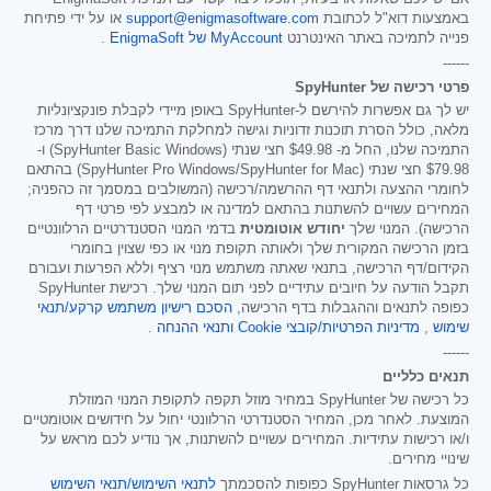
באמצעות דוא"ל לכתובת
support@enigmasoftware.com
או על ידי פתיחת
פנייה לתמיכה באתר האינטרנט
MyAccount של EnigmaSoft
.
------
פרטי רכישה של SpyHunter
יש לך גם אפשרות להירשם ל-SpyHunter באופן מיידי לקבלת פונקציונליות
מלאה, כולל הסרת תוכנות זדוניות וגישה למחלקת התמיכה שלנו דרך מרכז
התמיכה שלנו, החל מ-
$49.98
חצי שנתי (SpyHunter Basic Windows) ו-
$79.98
חצי שנתי (SpyHunter Pro Windows/SpyHunter for Mac) בהתאם
לחומרי ההצעה ולתנאי דף ההרשמה/רכישה (המשולבים במסמך זה כהפניה;
המחירים עשויים להשתנות בהתאם למדינה או למבצע לפי פרטי דף
הרכישה). המנוי שלך
יחודש אוטומטית
בדמי המנוי הסטנדרטיים הרלוונטיים
בזמן הרכישה המקורית שלך ולאותה תקופת מנוי או כפי שצוין בחומרי
הקידום/דף הרכישה, בתנאי שאתה משתמש מנוי רציף וללא הפרעות ועבורם
תקבל הודעה על חיובים עתידיים לפני תום המנוי שלך. רכישת SpyHunter
כפופה לתנאים וההגבלות בדף הרכישה,
הסכם רישיון משתמש קרקע/תנאי
שימוש
,
מדיניות הפרטיות/קובצי Cookie
ותנאי ההנחה
.
------
תנאים כלליים
כל רכישה של SpyHunter במחיר מוזל תקפה לתקופת המנוי המוזלת
המוצעת. לאחר מכן, המחיר הסטנדרטי הרלוונטי יחול על חידושים אוטומטיים
ו/או רכישות עתידיות. המחירים עשויים להשתנות, אך נודיע לכם מראש על
שינויי מחירים.
כל גרסאות SpyHunter כפופות להסכמתך
לתנאי השימוש/תנאי השימוש