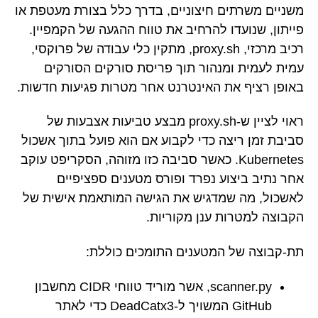
משניים משרתים חיצוניים, בדרך כלל בצורת מעטפת או
פייתון, שנועדו להרחיב את טווח ההגעה של הקמפיין.
רכיב מרכזי, proxy.sh, מתקין כלי עבודה של פרוקסי,
עמית לעמית ומנהור תוך פריסת סורקים הסורקים
באופן רציף את האינטרנט אחר מטרות פגיעות חדשות.
ראוי לציין ש-proxy.sh מבצע טביעות אצבעות של
סביבת זמן ריצה כדי לקבוע אם הוא פועל בתוך אשכול
Kubernetes. כאשר סביבה כזו מזוהה, הסקריפט עוקב
אחר נתיב ביצוע נפרד ופורס מטענים ספציפיים
לאשכול, מה שמדגיש את הגישה המותאמת אישית של
הקבוצה למטרות ענן מקוריות.
תת-קבוצה של המטענים התומכים כוללת:
scanner.py, אשר מוריד טווחי CIDR מחשבון
GitHub המשויך ל-DeadCatx3 כדי לאתר