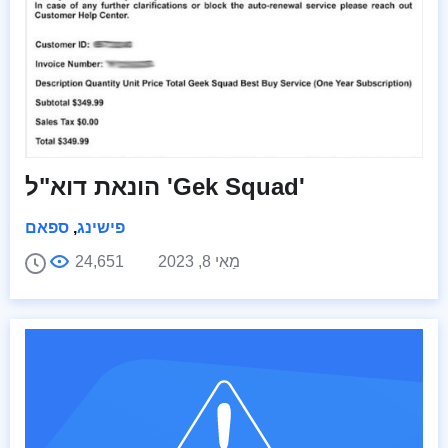
הונאת דוא"ל 'Gek Squad'
פישינג
,
ספאם
מַאִי 8, 2023
24,651