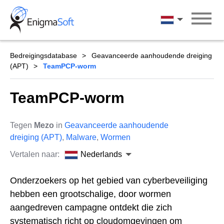
Skip
to
Nederlands
content
Bedreigingsdatabase
Geavanceerde aanhoudende dreiging
(APT)
TeamPCP-worm
TeamPCP-worm
Tegen
Mezo
in
Geavanceerde aanhoudende
dreiging (APT)
,
Malware
,
Wormen
Vertalen naar:
Nederlands
Onderzoekers op het gebied van cyberbeveiliging
hebben een grootschalige, door wormen
aangedreven campagne ontdekt die zich
systematisch richt op cloudomgevingen om