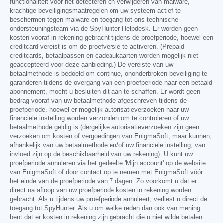
functionaliteit voor het detecteren en verwijderen van malware,
krachtige beveiligingsmaatregelen om uw systeem actief te
beschermen tegen malware en toegang tot ons technische
ondersteuningsteam via de SpyHunter Helpdesk. Er worden geen
kosten vooraf in rekening gebracht tijdens de proefperiode, hoewel een
creditcard vereist is om de proefversie te activeren. (Prepaid
creditcards, betaalpassen en cadeaukaarten worden mogelijk niet
geaccepteerd voor deze aanbieding.) De vereiste van uw
betaalmethode is bedoeld om continue, ononderbroken beveiliging te
garanderen tijdens de overgang van een proefperiode naar een betaald
abonnement, mocht u besluiten dit aan te schaffen. Er wordt geen
bedrag vooraf van uw betaalmethode afgeschreven tijdens de
proefperiode, hoewel er mogelijk autorisatieverzoeken naar uw
financiële instelling worden verzonden om te controleren of uw
betaalmethode geldig is (dergelijke autorisatieverzoeken zijn geen
verzoeken om kosten of vergoedingen van EnigmaSoft, maar kunnen,
afhankelijk van uw betaalmethode en/of uw financiële instelling, van
invloed zijn op de beschikbaarheid van uw rekening). U kunt uw
proefperiode annuleren via het gedeelte 'Mijn account' op de website
van EnigmaSoft of door contact op te nemen met EnigmaSoft vóór
het einde van de proefperiode van 7 dagen. Zo voorkomt u dat er
direct na afloop van uw proefperiode kosten in rekening worden
gebracht. Als u tijdens uw proefperiode annuleert, verliest u direct de
toegang tot SpyHunter. Als u om welke reden dan ook van mening
bent dat er kosten in rekening zijn gebracht die u niet wilde betalen