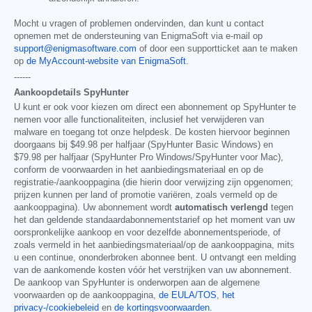
Mocht u vragen of problemen ondervinden, dan kunt u contact
opnemen met de ondersteuning van EnigmaSoft via e-mail op
support@enigmasoftware.com
of door een supportticket aan te maken
op
de MyAccount-website van EnigmaSoft
.
------
Aankoopdetails SpyHunter
U kunt er ook voor kiezen om direct een abonnement op SpyHunter te
nemen voor alle functionaliteiten, inclusief het verwijderen van
malware en toegang tot onze helpdesk. De kosten hiervoor beginnen
doorgaans bij
$49.98
per halfjaar (SpyHunter Basic Windows) en
$79.98
per halfjaar (SpyHunter Pro Windows/SpyHunter voor Mac),
conform de voorwaarden in het aanbiedingsmateriaal en op de
registratie-/aankooppagina (die hierin door verwijzing zijn opgenomen;
prijzen kunnen per land of promotie variëren, zoals vermeld op de
aankooppagina). Uw abonnement wordt
automatisch verlengd
tegen
het dan geldende standaardabonnementstarief op het moment van uw
oorspronkelijke aankoop en voor dezelfde abonnementsperiode, of
zoals vermeld in het aanbiedingsmateriaal/op de aankooppagina, mits
u een continue, ononderbroken abonnee bent. U ontvangt een melding
van de aankomende kosten vóór het verstrijken van uw abonnement.
De aankoop van SpyHunter is onderworpen aan de algemene
voorwaarden op de aankooppagina,
de EULA/TOS
,
het
privacy-/cookiebeleid
en
de kortingsvoorwaarden
.