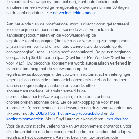
(bijvoorbeeld vanwege systeembeheer), kunt u de betaling ook
annuleren en een volledige terugbetaling ontvangen binnen 30 dagen
na de aankoopdatum. Zie
de veelgestelde vragen
.
Aan het einde van de proefperiode wordt u direct vooraf gefactureerd
voor de prijs en de abonnementsperiode zoals vermeld in de
aanbiedingsdocumenten en de voorwaarden op de
registratie-/aankooppagina (die hierin door verwijzing zijn opgenomen;
prijzen kunnen per land of promotie variëren, zie de details op de
aankooppagina), tenzij u tijdig heeft geannuleerd. De prijzen beginnen
doorgaans bij
$79.98
per halfjaar (SpyHunter Pro Windows/SpyHunter
voor Mac). Uw gekochte abonnement wordt
automatisch verlengd
in
overeenstemming met de voorwaarden op de
registratie-/aankooppagina, die voorzien in automatische verlengingen
tegen het dan geldende standaardabonnementstarief op het moment
van uw oorspronkelijke aankoop en voor dezelfde
abonnementsperiode, of zoals vermeld in de
promotiedocumenten/aankooppagina, mits u een continue,
ononderbroken abonnee bent. Zie de aankooppagina voor meer
informatie. De proefperiode is onderworpen aan deze voorwaarden, uw
akkoord met
de EULA/TOS
,
het privacy-/cookiebeleid
en
de
kortingsvoorwaarden
. Als u SpyHunter wilt verwijderen,
lees dan hoe
.
Voor de automatische verlenging van uw abonnement ontvangt u vóór
elke betaaldatum een herinneringsmail op het e-mailadres dat u bij uw
registratie hebt opgegeven. Aan het begin van uw proefperiode