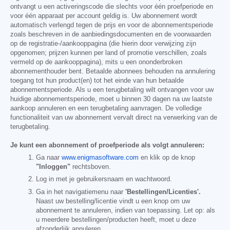
ontvangt u een activeringscode die slechts voor één proefperiode en
voor één apparaat per account geldig is. Uw abonnement wordt
automatisch verlengd tegen de prijs en voor de abonnementsperiode
zoals beschreven in de aanbiedingsdocumenten en de voorwaarden
op de registratie-/aankooppagina (die hierin door verwijzing zijn
opgenomen; prijzen kunnen per land of promotie verschillen, zoals
vermeld op de aankooppagina), mits u een ononderbroken
abonnementhouder bent. Betaalde abonnees behouden na annulering
toegang tot hun product(en) tot het einde van hun betaalde
abonnementsperiode. Als u een terugbetaling wilt ontvangen voor uw
huidige abonnementsperiode, moet u binnen 30 dagen na uw laatste
aankoop annuleren en een terugbetaling aanvragen. De volledige
functionaliteit van uw abonnement vervalt direct na verwerking van de
terugbetaling.
Je kunt een abonnement of proefperiode als volgt annuleren:
Ga naar
www.enigmasoftware.com
en klik op de knop
"Inloggen"
rechtsboven.
Log in met je gebruikersnaam en wachtwoord.
Ga in het navigatiemenu naar
'Bestellingen/Licenties'.
Naast uw bestelling/licentie vindt u een knop om uw
abonnement te annuleren, indien van toepassing. Let op: als
u meerdere bestellingen/producten heeft, moet u deze
afzonderlijk annuleren.