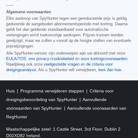
------
Algemene voorwaarden
Elke aankoop van SpyHunter tegen een gereduceerde prijs is geldig
gedurende de aangeboden abonnementsperiode met korting. Daarna
geldt het dan geldende standaardtarief voor automatische
verlengingen en/of toekomstige aankopen. Prijzen kunnen worden
gewijzigd, maar we zullen u vooraf op de hoogte stellen van eventuele
prijswijzigingen.
Alle SpyHunter-versies zijn onderworpen aan uw akkoord met onze
EULA/TOS
,
ons privacy-/cookiebeleid
en
onze kortingsvoorwaarden
.
Raadpleeg ook onze
veelgestelde vragen
en
de criteria voor
dreigingsanalyse
. Als u SpyHunter wilt verwijderen,
lees dan hoe
.
Huis
Programma verwijderen stappen
Criteria voor
dreigingsbeoordeling van SpyHunter
Aanvullende
voorwaarden van SpyHunter
Aanvullende voorwaarden van
RegHunter
Maatschappelijke zetel: 1 Castle Street, 3rd Floor, Dublin 2
D02XD82 Ireland.