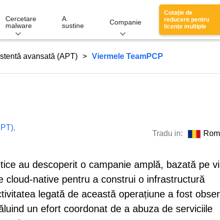
Cotație de
Cercetare
A
reducere pentru
Companie
malware
sustine
licențe multiple
stentă avansată (APT)
Viermele TeamPCP
APT)
,
Tradu in:
Rom
rnetice au descoperit o campanie amplă, bazată pe v
e cloud-native pentru a construi o infrastructură
ctivitatea legată de această operațiune a fost obse
ăluind un efort coordonat de a abuza de serviciile