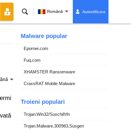
Căutare
Română
Autentificare
Malware popular
Eporner.com
Fuq.com
XHAMSTER Ransomware
ână
CraxsRAT Mobile Malware
iermi
Troieni populari
Trojan:Win32/Suschil!rfn
rvată
Trojan.Malware.300983.Susgen