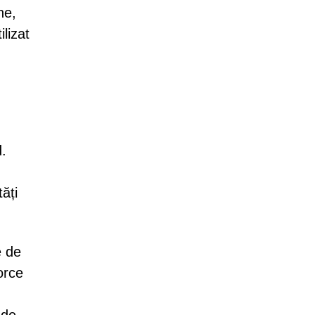
ne,
lizat
d.
ăți
e de
orce