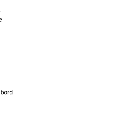
3
e
 bord