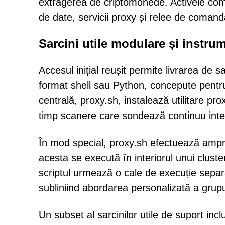
extragerea de criptomonede. Activele com
de date, servicii proxy și relee de comandă
Sarcini utile modulare și instr
Accesul inițial reușit permite livrarea de s
format shell sau Python, concepute pent
centrală, proxy.sh, instalează utilitare pr
timp scanere care sondează continuu intern
În mod special, proxy.sh efectuează ampr
acesta se execută în interiorul unui clus
scriptul urmează o cale de execuție separa
subliniind abordarea personalizată a grupul
Un subset al sarcinilor utile de suport incl