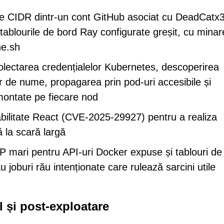
ele CIDR dintr-un cont GitHub asociat cu DeadCatx
 tablourile de bord Ray configurate greșit, cu minar
ne.sh
lectarea credențialelor Kubernetes, descoperirea
or de nume, propagarea prin pod-uri accesibile și
 montate pe fiecare nod
abilitate React (CVE-2025-29927) pentru a realiza
 la scară largă
P mari pentru API-uri Docker expuse și tablouri de
joburi rău intenționate care rulează sarcini utile
 și post-exploatare