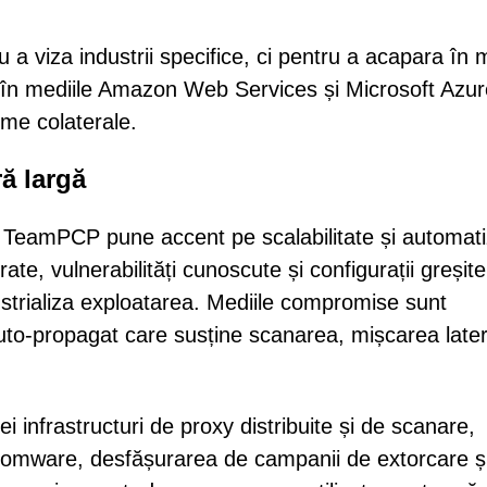
u a viza industrii specifice, ci pentru a acapara în
nt în mediile Amazon Web Services și Microsoft Azur
ime colaterale.
ră largă
, TeamPCP pune accent pe scalabilitate și automati
, vulnerabilități cunoscute și configurații greșite
strializa exploatarea. Mediile compromise sunt
uto-propagat care susține scanarea, mișcarea later
i infrastructuri de proxy distribuite și de scanare,
nsomware, desfășurarea de campanii de extorcare ș