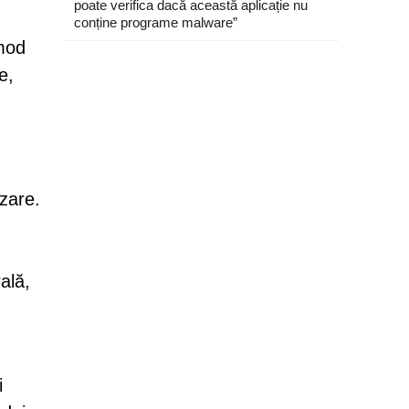
poate verifica dacă această aplicație nu
conține programe malware”
 mod
e,
zare.
ală,
i