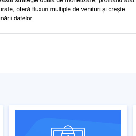
ceastă strategie duală de monetizare, profitând atât
urate, oferă fluxuri multiple de venituri și crește
nării datelor.