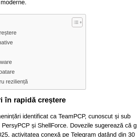
ud moderne.
reștere
native
Aware
oatare
u reziliență
în rapidă creștere
enințări identificat ca TeamPCP, cunoscut și sub
ersyPCP și ShellForce. Dovezile sugerează că g
025, activitatea conexă pe Telegram datând din 30 i