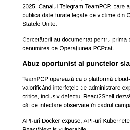
2025. Canalul Telegram TeamPCP, care a c
publica date furate legate de victime din
Statele Unite.
Cercetătorii au documentat pentru prima d
denumirea de Operațiunea PCPcat.
Abuz oportunist al punctelor sla
TeamPCP operează ca o platformă cloud-na
valorificând interfețele de administrare exp
critice, inclusiv defectul React2Shell de
căi de infectare observate în cadrul campa
API-uri Docker expuse, API-uri Kubernetes,
React/Next.js vulnerabile