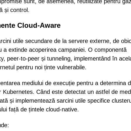
promise sunt, de asemenea, reutilizate pentru găz
 și control.
umente Cloud-Aware
arcini utile secundare de la servere externe, de obic
ru a extinde acoperirea campaniei. O componentă
oxy, peer-to-peer și tunneling, implementând în acel
etul pentru noi ținte vulnerabile.
entarea mediului de execuție pentru a determina 
ter Kubernetes. Când este detectat un astfel de med
tă și implementează sarcini utile specifice clusteru
ui față de țintele cloud-native.
ude: