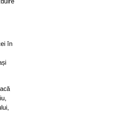
duire
ei în
ași
dacă
iu,
lui,