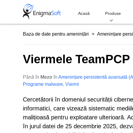
Skip
to
Acasă
Produse
content
Baza de date pentru amenințări
Amenințare persi
Viermele TeamPCP
Până în
Mezo
în
Amenințare persistentă avansată (
Programe malware
,
Viermi
Cercetătorii în domeniul securității cibe
informatici, care vizează sistematic mediil
malițioasă pentru exploatare ulterioară. A
în jurul datei de 25 decembrie 2025, dezv