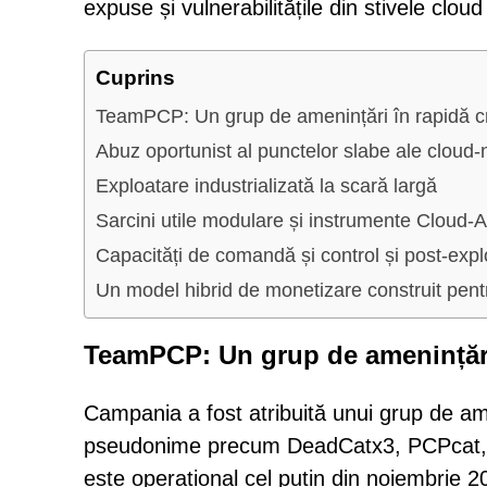
expuse și vulnerabilitățile din stivele clo
Cuprins
TeamPCP: Un grup de amenințări în rapidă c
Abuz oportunist al punctelor slabe ale cloud-
Exploatare industrializată la scară largă
Sarcini utile modulare și instrumente Cloud-
Capacități de comandă și control și post-expl
Un model hibrid de monetizare construit pentr
TeamPCP: Un grup de amenințări 
Campania a fost atribuită unui grup de am
pseudonime precum DeadCatx3, PCPcat, P
este operațional cel puțin din noiembrie 2