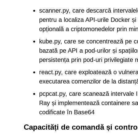
scanner.py, care descarcă interval
pentru a localiza API-urile Docker și
opțională a criptomonedelor prin mi
kube.py, care se concentrează pe co
bazată pe API a pod-urilor și spațiil
persistența prin pod-uri privilegiate
react.py, care exploatează o vulner
executarea comenzilor de la distanță
pcpcat.py, care scanează intervale I
Ray și implementează containere sau 
codificate în Base64
Capacități de comandă și control