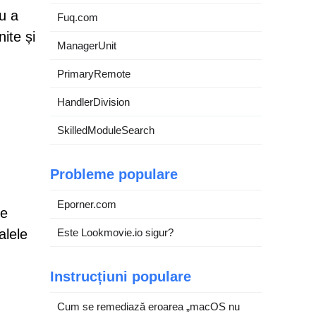
u a
Fuq.com
ite și
ManagerUnit
PrimaryRemote
HandlerDivision
SkilledModuleSearch
Probleme populare
Eporner.com
le
alele
Este Lookmovie.io sigur?
Instrucțiuni populare
Cum se remediază eroarea „macOS nu