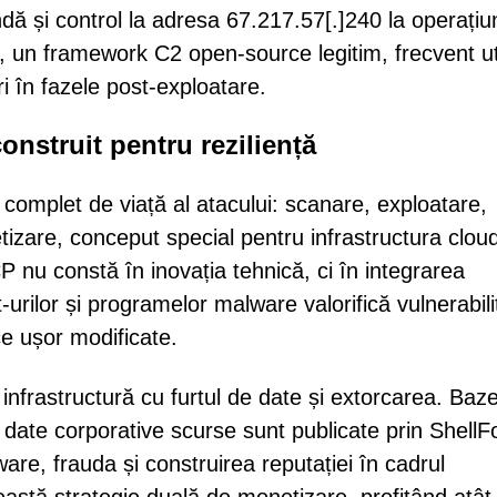
ă și control la adresa 67.217.57[.]240 la operațiu
, un framework C2 open-source legitim, frecvent uti
i în fazele post-exploatare.
nstruit pentru reziliență
mplet de viață al atacului: scanare, exploatare,
tizare, conceput special pentru infrastructura clou
 nu constă în inovația tehnică, ci în integrarea
-urilor și programelor malware valorifică vulnerabilit
e ușor modificate.
infrastructură cu furtul de date și extorcarea. Baz
și date corporative scurse sunt publicate prin ShellF
re, frauda și construirea reputației în cadrul