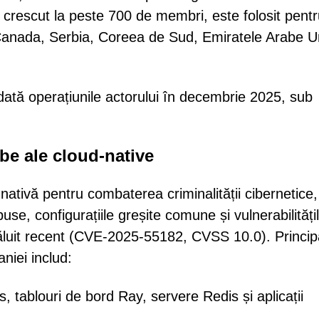
rescut la peste 700 de membri, este folosit pentr
 Canada, Serbia, Coreea de Sud, Emiratele Arabe Un
ată operațiunile actorului în decembrie 2025, sub
be ale cloud-native
tivă pentru combaterea criminalității cibernetice,
use, configurațiile greșite comune și vulnerabilități
zvăluit recent (CVE-2025-55182, CVSS 10.0). Princip
niei includ:
 tablouri de bord Ray, servere Redis și aplicații